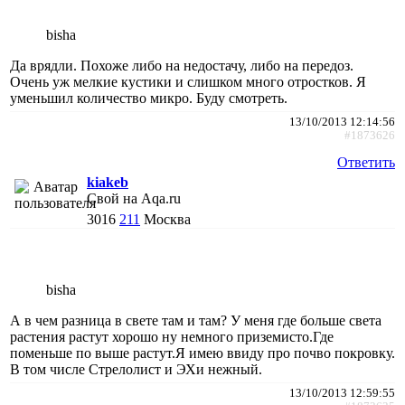
bisha
Да врядли. Похоже либо на недостачу, либо на передоз.
Очень уж мелкие кустики и слишком много отростков. Я
уменьшил количество микро. Буду смотреть.
13/10/2013 12:14:56
#1873626
Ответить
kiakeb
Свой на Aqa.ru
3016
211
Москва
bisha
А в чем разница в свете там и там? У меня где больше света
растения растут хорошо ну немного приземисто.Где
поменьше по выше растут.Я имею ввиду про почво покровку.
В том числе Стрелолист и ЭХи нежный.
13/10/2013 12:59:55