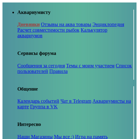
Аквариумисту
Дневники
Отзывы на аква товары
Энциклопедия
Расчет совместимости рыбок
Калькулятор
аквариумов
Сервисы форума
Сообщения за сегодня
Темы с моим участием
Список
пользователей
Правила
Общение
Календарь событий
Чат в Telegram
Аквариумисты на
карте
Группа в VK
Интересно
Наши Магазины
Мы все :)
Игра на память