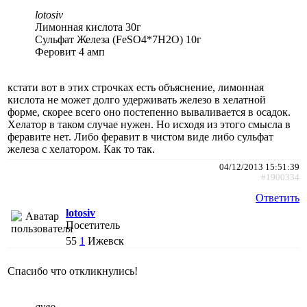
lotosiv
Лимонная кислота 30г
Сульфат Железа (FeSO4*7H2O) 10г
Феровит 4 амп
кстати вот в этих строчках есть объяснение, лимонная
кислота не может долго удерживать железо в хелатной
форме, скорее всего оно постепенно вываливается в осадок.
Хелатор в таком случае нужен. Но исходя из этого смысла в
феравите нет. Либо феравит в чистом виде либо сульфат
железа с хелатором. Как то так.
04/12/2013 15:51:39
#1900334
Ответить
lotosiv
Посетитель
55
1
Ижевск
Спасибо что откликнулись!
aveo