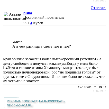
#1873635
Ответить
bisha
Постоянный посетитель
551
4
Курск
kiakeb
А в чем разница в свете там и там?
Края обычно засажены более высокорослыми (затеняют), а
центр свободен и получает максимум.Когда у меня было
1,4Вт/л и свежие лампы Хемиантус микрантемоидес был
полностью почвопокровкой, рос "не поднимая головы" от
грунта, тоже с Стаурогином .И по ним было не скажешь, что
им чего-то не хватает
17/10/2013 23:19:34
#1875936