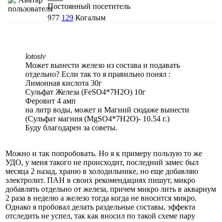
Постоянный посетитель
977
129
Когалым
lotosiv
Может вынести железо из состава и подавать
отдельно? Если так то я правильно понял :
Лимонная кислота 30г
Сульфат Железа (FeSO4*7H2O) 10г
Феровит 4 амп
на литр воды, может и Магний сюдаже вынести
(Сульфат магния (MgSO4*7H2O)- 10.54 г.)
Буду благодарен за советы.
Можно и так попробовать. Но я к примеру пользую то же
УДО, у меня такого не происходит, последний замес был
месяца 2 назад, храню в холодильнике, но еще добавляю
электролит. ПАН в своих рекомендациях пишут, микро
добавлять отдельно от железа, причем микро лить в аквариум
2 раза в неделю а железо тогда когда не вносится микро.
Однако я пробовал делать раздельные составы, эффекта
отследить не успел, так как вносил по такой схеме пару