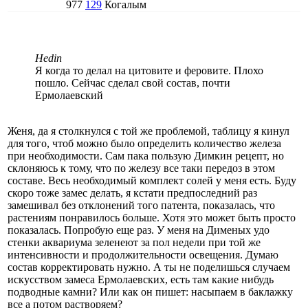
977
129
Когалым
Hedin
Я когда то делал на цитовите и феровите. Плохо
пошло. Сейчас сделал свой состав, почти
Ермолаевский
Женя, да я столкнулся с той же проблемой, таблицу я кинул
для того, чтоб можно было определить количество железа
при необходимости. Сам пака пользую Димкин рецепт, но
склоняюсь к тому, что по железу все таки передоз в этом
составе. Весь необходимый комплект солей у меня есть. Буду
скоро тоже замес делать, я кстати предпоследний раз
замешивал без отклонений того патента, показалась, что
растениям понравилось больше. Хотя это может быть просто
показалась. Попробую еще раз. У меня на Дименых удо
стенки аквариума зеленеют за пол недели при той же
интенсивности и продолжительности освещения. Думаю
состав корректировать нужно. А ты не поделишься случаем
искусством замеса Ермолаевских, есть там какие нибудь
подводные камни? Или как он пишет: насыпаем в баклажку
все а потом растворяем?