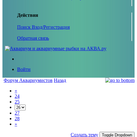
Действия
Поиск
Вход/Регистрация
Обратная связь
Войти
Форум Аквариумистов
Назад
«
24
25
27
28
»
Создать тему
Toggle Dropdown