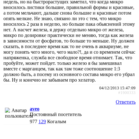
недель, но на быстрорастущих заметил, что когда микро
вносилось листики большие, правильной формы и красивые,
а потом мельчают, дальше снова большие и красивые потом
опять мелкие. Не знаю, связано ли это с тем, что микро
вносилось 2 раза в неделю, но больше пака обьяснений этому
нет. А насчет железа, я держу отдельно микро от железа,
микро по дозировке практически не меняю, тогда как железа
в зависимости от фосфатов, то больше то меньше. Ну должен
сказать, в последнее время как то не очень в аквариуме, не
могу понять чего много, чего мало?!, да и со временем сейчас
напряженка, служба все свободное время отнимает. Так, что
пробуйте, может пойдет. только железо я бы замешивал
вместе с марганцем, так как там тоже соотношение 1:3
должно быть, а посему из основного состава микро его убрал
бы. Ну и конечно не забываем про хелатор.
04/12/2013 15:47:09
#1900333
Ответить
aveo
Постоянный посетитель
977
129
Когалым