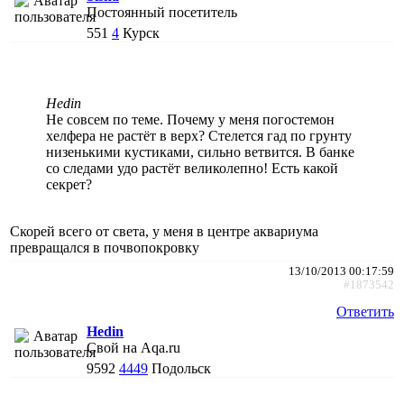
Постоянный посетитель
551
4
Курск
Hedin
Не совсем по теме. Почему у меня погостемон
хелфера не растёт в верх? Стелется гад по грунту
низенькими кустиками, сильно ветвится. В банке
со следами удо растёт великолепно! Есть какой
секрет?
Скорей всего от света, у меня в центре аквариума
превращался в почвопокровку
13/10/2013 00:17:59
#1873542
Ответить
Hedin
Свой на Aqa.ru
9592
4449
Подольск