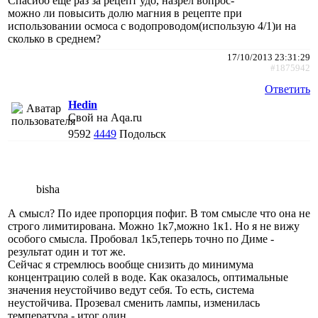
Спасибо ещё раз за рецепт удо, назрел вопрос-
можно ли повысить долю магния в рецепте при
использовании осмоса с водопроводом(использую 4/1)и на
сколько в среднем?
17/10/2013 23:31:29
#1875942
Ответить
Hedin
Свой на Aqa.ru
9592
4449
Подольск
bisha
А смысл? По идее пропорция пофиг. В том смысле что она не
строго лимитирована. Можно 1к7,можно 1к1. Но я не вижу
особого смысла. Пробовал 1к5,теперь точно по Диме -
результат один и тот же.
Сейчас я стремлюсь вообще снизить до минимума
концентрацию солей в воде. Как оказалось, оптимальные
значения неустойчиво ведут себя. То есть, система
неустойчива. Прозевал сменить лампы, изменилась
температура - итог один.