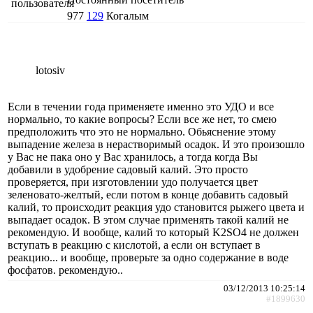
977
129
Когалым
lotosiv
Если в течении года применяете именно это УДО и все
нормально, то какие вопросы? Если все же нет, то смею
предположить что это не нормально. Обьяснение этому
выпадение железа в нерастворимый осадок. И это произошло
у Вас не пака оно у Вас хранилось, а тогда когда Вы
добавили в удобрение садовый калий. Это просто
проверяется, при изготовлении удо получается цвет
зеленовато-желтый, если потом в конце добавить садовый
калий, то происходит реакция удо становится рыжего цвета и
выпадает осадок. В этом случае применять такой калий не
рекомендую. И вообще, калий то который K2SO4 не должен
вступать в реакцию с кислотой, а если он вступает в
реакцию... и вообще, проверьте за одно содержание в воде
фосфатов. рекомендую..
03/12/2013 10:25:14
#1899630