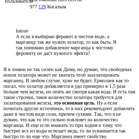
977
129
Когалым
lotosiv
А если я выбираю феравит в чистом виде, а
марганцу так же нужен хелатор, то как быть. Я
так понимаю добавление марганца к чистому
феровиту не даст нужного эфекта?
Я в химии не так силен как Дима, но думаю, что свободных
ионов хелатора может не хватить чтоб захелатировать
марганец. В любом случае, хуже не будит. Ермолаев как то
писал, что хелатор добавляется в удо примерно в 1,5 раза
больше чем железа, но опять же смотря какая вода. И есть там
такие строчки, такое количество хелатора требуется для
хилатирования железа,
это основная цель
. Ну а если
почитать другие источники, то в них рекомендуют добавлять
даже в чистом виде соли, причем сухими. Так, что я не
думаю, что как то это сильно повлияет на количество
марганца. И еще если вникать то при ходим к тому, что
быстрее всх из воды исчезает медь, то ли усваивается так
быстро то ли еще что. Марганец имеет свойство