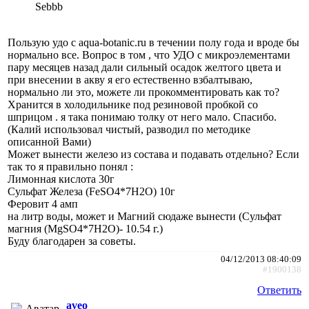
Sebbb
Пользую удо с aqua-botanic.ru в течении полу года и вроде бы
нормально все. Вопрос в том , что УДО с микроэлементами
пару месяцев назад дали сильный осадок желтого цвета и
при внесении в акву я его естественно взбалтываю,
нормально ли это, можете ли прокомментировать как то?
Хранится в холодильнике под резиновой пробкой со
шприцом . я така понимаю толку от него мало. Спасибо.
(Калий использовал чистый, разводил по методике
описанной Вами)
Может вынести железо из состава и подавать отдельно? Если
так то я правильно понял :
Лимонная кислота 30г
Сульфат Железа (FeSO4*7H2O) 10г
Феровит 4 амп
на литр воды, может и Магний сюдаже вынести (Сульфат
магния (MgSO4*7H2O)- 10.54 г.)
Буду благодарен за советы.
04/12/2013 08:40:09
#1900138
Ответить
aveo