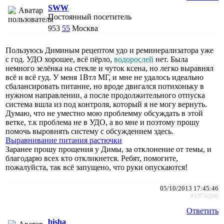
SWW
Постоянный посетитель
953
55
Москва
Пользуюсь Диминым рецептом удо и реминерализатора уже
с год. УДО хорошее, всё пёрло,
водорослей
нет. Была
немного зелёнка на стекле и чуток ксена, но легко выравнял
всё и всё гуд. У меня 1Втл МГ, и мне не удалось идеально
сбалансировать питание, но вроде двигался потихоньку в
нужном направлении, а после продолжительного отпуска
система вшла из под контроля, который я не могу вернуть.
Думаю, что не уместно мою проблемму обсуждать в этой
ветке, т.к проблема не в УДО, а во мне и поэтому прошу
помочь выровнять систему с обсуждением здесь.
Выравнивание питания растючки
Заранее прошу прощения у Димы, за отклонение от темы, и
благодарю всех кто откликнется. Ребят, помогите,
пожалуйста, так всё запущено, что руки опускаются!
05/10/2013 17:45:46
#1870266
Ответить
bisha