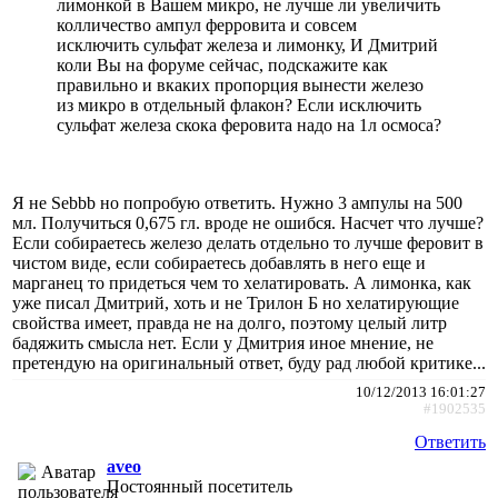
лимонкой в Вашем микро, не лучше ли увеличить
колличество ампул ферровита и совсем
исключить сульфат железа и лимонку, И Дмитрий
коли Вы на форуме сейчас, подскажите как
правильно и вкаких пропорция вынести железо
из микро в отдельный флакон? Если исключить
сульфат железа скока феровита надо на 1л осмоса?
Я не Sebbb но попробую ответить. Нужно 3 ампулы на 500
мл. Получиться 0,675 гл. вроде не ошибся. Насчет что лучше?
Если собираетесь железо делать отдельно то лучше феровит в
чистом виде, если собираетесь добавлять в него еще и
марганец то придеться чем то хелатировать. А лимонка, как
уже писал Дмитрий, хоть и не Трилон Б но хелатирующие
свойства имеет, правда не на долго, поэтому целый литр
бадяжить смысла нет. Если у Дмитрия иное мнение, не
претендую на оригинальный ответ, буду рад любой критике...
10/12/2013 16:01:27
#1902535
Ответить
aveo
Постоянный посетитель