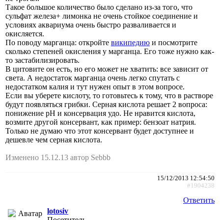
Такое большое количество было сделано из-за того, что
сульфат железа+ лимонка не очень стойкое соединение и
условиях аквариума очень быстро разваливается и
окисляется.
По поводу марганца: откройте
википедию
и посмотрите
сколько степеней окисления у марганца. Его тоже нужно как-
то застабилизировать.
В цитовите он есть, но его может не хватить: все зависит от
света. А недостаток марганца очень легко спутать с
недостатком калия и тут нужен опыт в этом вопросе.
Если вы уберете кислоту, то готовьтесь к тому, что в растворе
будут появляться грибки. Серная кислота решает 2 вопроса:
понижение pH и консервация удо. Не нравится кислота,
возмите другой консервант, как пример: бензоат натрия.
Только не думаю что этот консервант будет доступнее и
дешевле чем серная кислота.
Изменено 15.12.13 автор Sebbb
15/12/2013 12:54:50
#1904238
Ответить
lotosiv
Посетитель