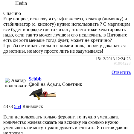
Hedin
Спасибо
Еще вопрос, исключу я сульфат железа, хелатор (лимонку) и
стабилизатор (с. кислоту) нужно использовать ? С марганцем
все будет впорядке где то читал , что его тоже хелатировать
надо, если так то может лучше и его исключить, в Цитовите
есть он хотя меньше тогда будет, может не кретично?
Прсьба не пинать сильно в химии ноль, но хочу докапаться
до истины, не могу просто лить не задумываясь!
15/12/2013 12:24:23
#1904228
Ответить
Sebbb
Свой на Aqa.ru, Советник
4373
554
Климовск
Если использовать только феровит, то нужно уменьшать
количество железа:сказать на вскидку на сколько нужно
уменьшить не могу. нужно думать и считать. Я состав давно
не трогал.