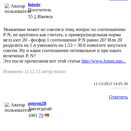
lotosiv
Посетитель
55
1
Ижевск
Уважаемые может не совсем в тему, вопрос по соотношению
Р:N, не врублюсь как считать, к примеру(недельная норма
мгл) азот 20 - фосфор 1 соотношение Р:N равно 20? Или 20
разделить на 1 и умножить на 1,53 = 30.6 помогите запутался
совсем. Ну и какое соотношение оптимальное и при каких
величинах P, N?
Это после прочитания вот этой статьи
http://www.forum.aqu...
Изменено 11.12.13 автор lotosiv
11/12/2013 14:05:39
#1902878
Ответить
potron28
Завсегдатай
1001
79