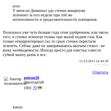
aveo
У меня на Диминых удо стенки аквариума
зеленеют за пол недели при той же
интенсивности и продолжительности освещения.
Пользуюсь уже чуть больше года этим удобрением, или около
того, и стенки зеленели только при малой подаче газа. Как
только откорректировал газ, то сразу стенки перестали
зеленеть. Сейчас даже не заморачиваюсь мытьем стекол - не
вижу необходимости. Иногда просто для очистки совести
губкой махну разок и все.
11/12/2013 14:44:38
#1902889
Ответить
potron28
Завсегдатай
1001
79
lotosiv