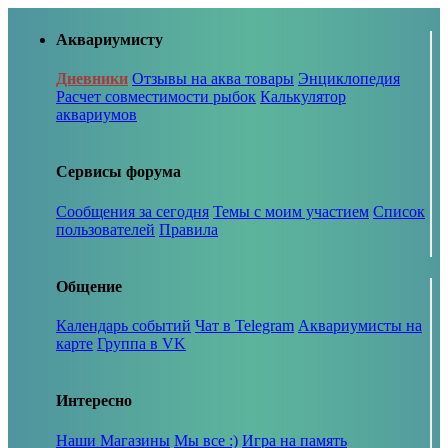
Аквариумисту
Дневники
Отзывы на аква товары
Энциклопедия
Расчет совместимости рыбок
Калькулятор
аквариумов
Сервисы форума
Сообщения за сегодня
Темы с моим участием
Список
пользователей
Правила
Общение
Календарь событий
Чат в Telegram
Аквариумисты на
карте
Группа в VK
Интересно
Наши Магазины
Мы все :)
Игра на память