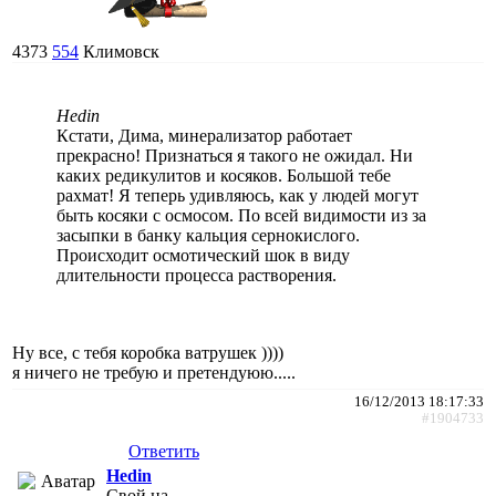
4373
554
Климовск
Hedin
Кстати, Дима, минерализатор работает
прекрасно! Признаться я такого не ожидал. Ни
каких редикулитов и косяков. Большой тебе
рахмат! Я теперь удивляюсь, как у людей могут
быть косяки с осмосом. По всей видимости из за
засыпки в банку кальция сернокислого.
Происходит осмотический шок в виду
длительности процесса растворения.
Ну все, с тебя коробка ватрушек ))))
я ничего не требую и претендуюю.....
16/12/2013 18:17:33
#1904733
Ответить
Hedin
Свой на