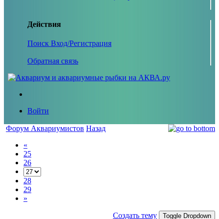
Действия
Поиск
Вход/Регистрация
Обратная связь
Войти
Форум Аквариумистов
Назад
«
25
26
28
29
»
Создать тему
Toggle Dropdown