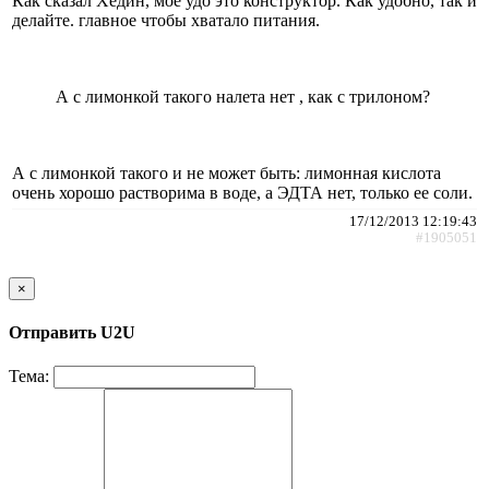
Как сказал Хедин, мое удо это конструктор. Как удобно, так и
делайте. главное чтобы хватало питания.
А с лимонкой такого налета нет , как с трилоном?
А с лимонкой такого и не может быть: лимонная кислота
очень хорошо растворима в воде, а ЭДТА нет, только ее соли.
17/12/2013 12:19:43
#1905051
×
Отправить U2U
Тема: