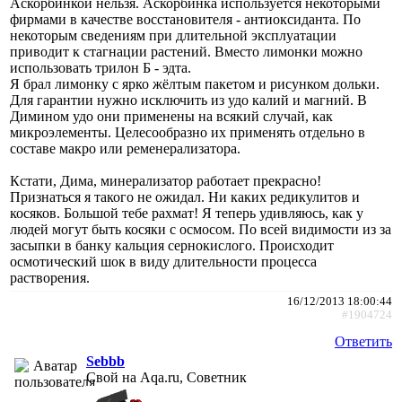
Аскорбинкой нельзя. Аскорбинка используется некоторыми
фирмами в качестве восстановителя - антиоксиданта. По
некоторым сведениям при длительной эксплуатации
приводит к стагнации растений. Вместо лимонки можно
использовать трилон Б - эдта.
Я брал лимонку с ярко жёлтым пакетом и рисунком дольки.
Для гарантии нужно исключить из удо калий и магний. В
Димином удо они применены на всякий случай, как
микроэлементы. Целесообразно их применять отдельно в
составе макро или ременерализатора.
Кстати, Дима, минерализатор работает прекрасно!
Признаться я такого не ожидал. Ни каких редикулитов и
косяков. Большой тебе рахмат! Я теперь удивляюсь, как у
людей могут быть косяки с осмосом. По всей видимости из за
засыпки в банку кальция сернокислого. Происходит
осмотический шок в виду длительности процесса
растворения.
16/12/2013 18:00:44
#1904724
Ответить
Sebbb
Свой на Aqa.ru, Советник