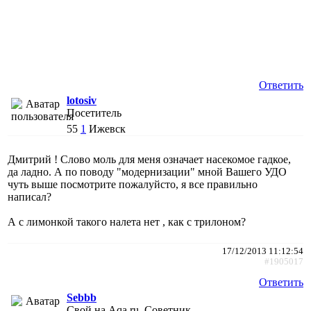
Ответить
lotosiv
Посетитель
55
1
Ижевск
Дмитрий ! Слово моль для меня означает насекомое гадкое,
да ладно. А по поводу "модернизации" мной Вашего УДО
чуть выше посмотрите пожалуйсто, я все правильно
написал?
А с лимонкой такого налета нет , как с трилоном?
17/12/2013 11:12:54
#1905017
Ответить
Sebbb
Свой на Aqa.ru, Советник