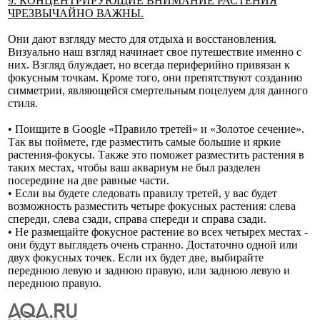
9. КОНЦЕНТРИРУЮЩИЕ ВНИМАНИЕ РАСТЕНИЯ
ЧРЕЗВЫЧАЙНО ВАЖНЫ.
Они дают взгляду место для отдыха и восстановления.
Визуально наш взгляд начинает свое путешествие именно с
них. Взгляд блуждает, но всегда периферийно привязан к
фокусным точкам. Кроме того, они препятствуют созданию
симметрии, являющейся смертельным поцелуем для данного
стиля.
• Поищите в Google «Правило третей» и «Золотое сечение».
Так вы поймете, где разместить самые большие и яркие
растения-фокусы. Также это поможет разместить растения в
таких местах, чтобы ваш аквариум не был разделен
посередине на две равные части.
• Если вы будете следовать правилу третей, у вас будет
возможность разместить четыре фокусных растения: слева
спереди, слева сзади, справа спереди и справа сзади.
• Не размещайте фокусное растение во всех четырех местах -
они будут выглядеть очень странно. Достаточно одной или
двух фокусных точек. Если их будет две, выбирайте
переднюю левую и заднюю правую, или заднюю левую и
переднюю правую.