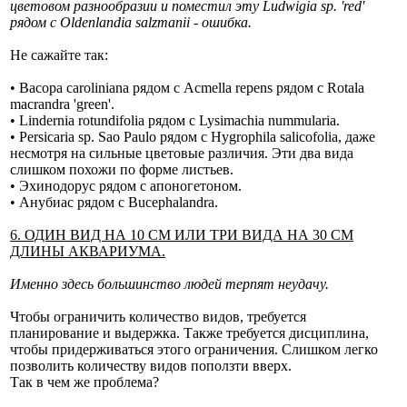
цветовом разнообразии и поместил эту Ludwigia sp. 'red'
рядом с Oldenlandia salzmanii - ошибка.
Не сажайте так:
• Bacopa caroliniana рядом с Acmella repens рядом с Rotala
macrandra 'green'.
• Lindernia rotundifolia рядом с Lysimachia nummularia.
• Persicaria sp. Sao Paulo рядом с Hygrophila salicofolia, даже
несмотря на сильные цветовые различия. Эти два вида
слишком похожи по форме листьев.
• Эхинодорус рядом с апоногетоном.
• Анубиас рядом с Bucephalandra.
6. ОДИН ВИД НА 10 СМ ИЛИ ТРИ ВИДА НА 30 СМ
ДЛИНЫ АКВАРИУМА.
Именно здесь большинство людей терпят неудачу.
Чтобы ограничить количество видов, требуется
планирование и выдержка. Также требуется дисциплина,
чтобы придерживаться этого ограничения. Слишком легко
позволить количеству видов поползти вверх.
Так в чем же проблема?