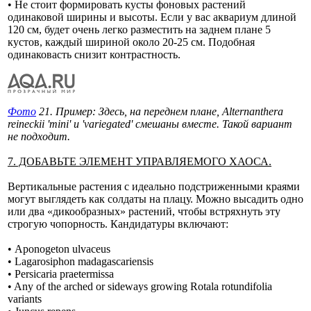
• Не стоит формировать кусты фоновых растений
одинаковой ширины и высоты. Если у вас аквариум длиной
120 см, будет очень легко разместить на заднем плане 5
кустов, каждый шириной около 20-25 см. Подобная
одинаковасть снизит контрастность.
Фото
21. Пример: Здесь, на переднем плане, Alternanthera
reineckii 'mini' и 'variegated' смешаны вместе. Такой вариант
не подходит.
7. ДОБАВЬТЕ ЭЛЕМЕНТ УПРАВЛЯЕМОГО ХАОСА.
Вертикальные растения с идеально подстриженными краями
могут выглядеть как солдаты на плацу. Можно высадить одно
или два «дикообразных» растений, чтобы встряхнуть эту
строгую чопорность. Кандидатуры включают:
• Aponogeton ulvaceus
• Lagarosiphon madagascariensis
• Persicaria praetermissa
• Any of the arched or sideways growing Rotala rotundifolia
variants