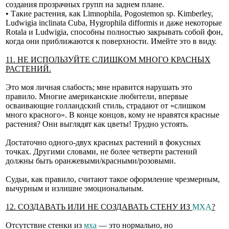
создания прозрачных групп на заднем плане.
• Такие растения, как Limnophila, Pogostemon sp. Kimberley,
Ludwigia inclinata Cuba, Hygrophila difformis и даже некоторые
Rotala и Ludwigia, способны полностью закрывать собой фон,
когда они приближаются к поверхности. Имейте это в виду.
11. НЕ ИСПОЛЬЗУЙТЕ СЛИШКОМ МНОГО КРАСНЫХ
РАСТЕНИЙ.
Это моя личная слабость; мне нравится нарушать это
правило. Многие американские любители, впервые
осваивающие голландский стиль, страдают от «слишком
много красного». В конце концов, кому не нравятся красные
растения? Они выглядят как цветы! Трудно устоять.
Достаточно одного-двух красных растений в фокусных
точках. Другими словами, не более четверти растений
должны быть оранжевыми/красными/розовыми.
Судьи, как правило, считают такое оформление чрезмерным,
вычурным и излишне эмоциональным.
12. СОЗДАВАТЬ ИЛИ НЕ СОЗДАВАТЬ СТЕНУ ИЗ
МХА
?
Отсутствие стенки из
мха
— это нормально, но