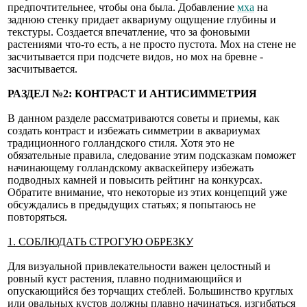
предпочтительнее, чтобы она была. Добавление
мха
на
заднюю стенку придает аквариуму ощущение глубины и
текстуры. Создается впечатление, что за фоновыми
растениями что-то есть, а не просто пустота. Мох на стене не
засчитывается при подсчете видов, но мох на бревне -
засчитывается.
РАЗДЕЛ №2: КОНТРАСТ И АНТИСИММЕТРИЯ
В данном разделе рассматриваются советы и приемы, как
создать контраст и избежать симметрии в аквариумах
традиционного голландского стиля. Хотя это не
обязательные правила, следование этим подсказкам поможет
начинающему голландскому акваскейперу избежать
подводных камней и повысить рейтинг на конкурсах.
Обратите внимание, что некоторые из этих концепций уже
обсуждались в предыдущих статьях; я попытаюсь не
повторяться.
1. СОБЛЮДАТЬ СТРОГУЮ ОБРЕЗКУ
Для визуальной привлекательности важен целостный и
ровный куст растения, плавно поднимающийся и
опускающийся без торчащих стеблей. Большинство круглых
или овальных кустов должны плавно начинаться, изгибаться