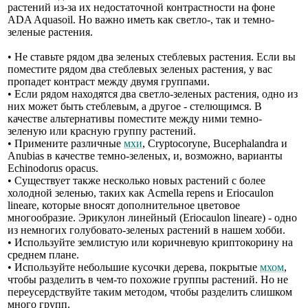
растений из-за их недостаточной контрастности на фоне
ADA Aquasoil. Но важно иметь как светло-, так и темно-
зеленые растения.
• Не ставьте рядом два зеленых стеблевых растения. Если вы
поместите рядом два стеблевых зеленых растения, у вас
пропадет контраст между двумя группами.
• Если рядом находятся два светло-зеленых растения, одно из
них может быть стеблевым, а другое - стелющимся. В
качестве альтернативы поместите между ними темно-
зеленую или красную группу растений.
• Примените различные
мхи
, Cryptocoryne, Bucephalandra и
Anubias в качестве темно-зеленых, и, возможно, варианты
Echinodorus opacus.
• Существует также несколько новых растений с более
холодной зеленью, таких как Acmella repens и Eriocaulon
lineare, которые вносят дополнительное цветовое
многообразие. Эрикулон линейный (Eriocaulon lineare) - одно
из немногих голубовато-зеленых растений в нашем хобби.
• Используйте землистую или коричневую криптокорину на
среднем плане.
• Используйте небольшие кусочки дерева, покрытые
мхом
,
чтобы разделить в чем-то похожие группы растений. Но не
переусердствуйте таким методом, чтобы разделить слишком
много групп.