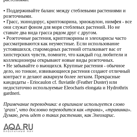
• Поддерживайте баланс между стеблевыми растениями и
розеточными.
• Грасс, эхинодорус, криптокорина, эриокаулон, нимфея - все
они служат фоном для моря стеблевых растений. Но не
ставьте два вида грасса рядом друг с другом.
• Розеточные растения, криптокорины и элеохарисы часто
рассматриваются как неуместные. Если использование
устоявшихся, старомодных растений отталкивает вас от
хипстерских чувств, помните, что каждый год любители и
коллекционеры открывают новые виды розеточных.
• Не забывайте о вьющихся. Крупные растения - обычное
дело, но тонкие, извивающиеся растения создают отличный
контраст и делают аквариум более легким. Прекрасные
кандидаты - Eriocaulon cf. fluviatile (Feather Duster) или
недостаточно используемые Eleocharis elongata и Hydrothrix
gardneri.
Примечание переводчика: в оригинале используется слово
‘grass’, что дословно переводится как «трава», «травинка».
Думаю, речь идет о таких растениях, как Элеохарис.