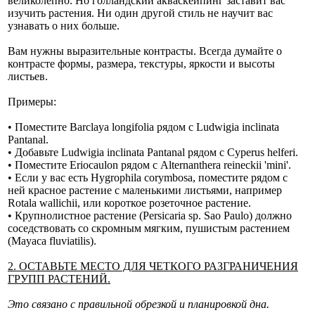
великолепно. Но голландский акваскейпинг заставит вас
изучить растения. Ни один другой стиль не научит вас
узнавать о них больше.
Вам нужны выразительные контрасты. Всегда думайте о
контрасте формы, размера, текстуры, яркости и высоты
листьев.
Примеры:
• Поместите Barclaya longifolia рядом с Ludwigia inclinata
Pantanal.
• Добавьте Ludwigia inclinata Pantanal рядом с Cyperus helferi.
• Поместите Eriocaulon рядом с Alternanthera reineckii 'mini'.
• Если у вас есть Hygrophila corymbosa, поместите рядом с
ней красное растение с маленькими листьями, например
Rotala wallichii, или короткое розеточное растение.
• Крупнолистное растение (Persicaria sp. Sao Paulo) должно
соседствовать со скромным мягким, пушистым растением
(Mayaca fluviatilis).
2. ОСТАВЬТЕ МЕСТО ДЛЯ ЧЕТКОГО РАЗГРАНИЧЕНИЯ
ГРУПП РАСТЕНИЙ.
Это связано с правильной обрезкой и планировкой дна.