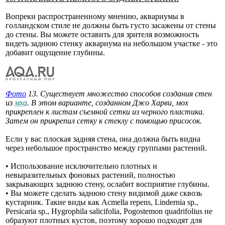
Вопреки распространенному мнению, аквариумы в
голландском стиле не должны быть густо засажены от стены
до стены. Вы можете оставить для зрителя возможность
видеть заднюю стенку аквариума на небольшом участке - это
добавит ощущение глубины.
Фото
13. Существует множество способов создания стен
из
мха
. В этом варианте, созданном Джо Харви, мох
прикреплен к листам съемной сетки из черного пластика.
Затем он прикрепил сетку к стеклу с помощью присосок.
Если у вас плоская задняя стена, она должна быть видна
через небольшое пространство между группами растений.
• Использование исключительно плотных и
невыразительных фоновых растений, полностью
закрывающих заднюю стену, ослабит восприятие глубины.
• Вы можете сделать заднюю стену видимой даже сквозь
кустарник. Такие виды как Acmella repens, Lindernia sp.,
Persicaria sp., Hygrophila salicifolia, Pogostemon quadrifolius не
образуют плотных кустов, поэтому хорошо подходят для