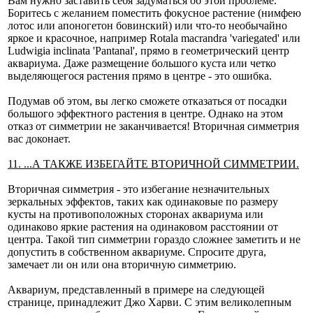
Вам нужно заставить себя задуматься об этой проблеме.
Боритесь с желанием поместить фокусное растение (нимфею
лотос или апоногетон бовинский) или что-то необычайно
яркое и красочное, например Rotala macrandra 'variegated' или
Ludwigia inclinata 'Pantanal', прямо в геометрический центр
аквариума. Даже размещение большого куста или четко
выделяющегося растения прямо в центре - это ошибка.
Подумав об этом, вы легко сможете отказаться от посадки
большого эффектного растения в центре. Однако на этом
отказ от симметрии не заканчивается! Вторичная симметрия
вас доконает.
11. ...А ТАКЖЕ ИЗБЕГАЙТЕ ВТОРИЧНОЙ СИММЕТРИИ.
Вторичная симметрия - это избегание незначительных
зеркальных эффектов, таких как одинаковые по размеру
кусты на противоположных сторонах аквариума или
одинаково яркие растения на одинаковом расстоянии от
центра. Такой тип симметрии гораздо сложнее заметить и не
допустить в собственном аквариуме. Спросите друга,
замечает ли он или она вторичную симметрию.
Аквариум, представленный в примере на следующей
странице, принадлежит Джо Харви. С этим великолепным