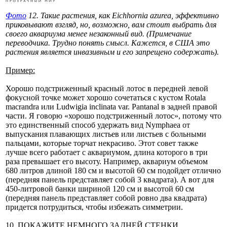
Фото
12. Такие растения, как Eichhornia azurea, эффективно
приковывают взгляд, но, возможно, вам стоит выбрать для
своего аквариума менее незаконный вид. (Примечание
переводчика. Трудно понять смысл. Кажется, в США это
растения является инвазивным и его запрещено содержать).
Пример:
Хорошо подстриженный красный лотос в передней левой
фокусной точке может хорошо сочетаться с кустом Rotala
macrandra или Ludwigia inclinata var. Pantanal в задней правой
части. Я говорю «хорошо подстриженный лотос», потому что
это единственный способ удержать вид Nymphaea от
выпускания плавающих листьев или листьев с больными
пальцами, которые торчат некрасиво. Этот совет также
лучше всего работает с аквариумом, длина которого в три
раза превышает его высоту. Например, аквариум объемом
680 литров длиной 180 см и высотой 60 см подойдет отлично
(передняя панель представляет собой 3 квадрата). А вот для
450-литровой банки шириной 120 см и высотой 60 см
(передняя панель представляет собой ровно два квадрата)
придется потрудиться, чтобы избежать симметрии.
10. ПОКАЖИТЕ НЕМНОГО ЗАДНЕЙ СТЕНКИ.