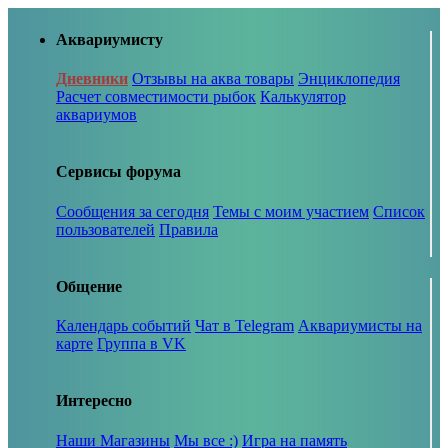
Аквариумисту
Дневники
Отзывы на аква товары
Энциклопедия
Расчет совместимости рыбок
Калькулятор
аквариумов
Сервисы форума
Сообщения за сегодня
Темы с моим участием
Список
пользователей
Правила
Общение
Календарь событий
Чат в Telegram
Аквариумисты на
карте
Группа в VK
Интересно
Наши Магазины
Мы все :)
Игра на память