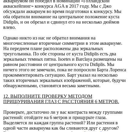
аквариумом он победил в номинации «Голландский
акваскейпинг» конкурса AGA в 2017 году. Мы с Джо
обсуждали аквариум во время подготовки к конкурсу. Мы
оба обратили внимание на центральное положение куста
Didiplis, и он обрезал и сдвинул его на несколько дюймов
влево.
Однако никто из нас не обратил внимания на
многочисленные вторичные симметрии в этом аквариуме.
На переднем плане расположены два зеркальных
треугольника. По обе стороны от куста Didiplis есть два
зеркальных темных пятна. Isoetes и Barclaya размещены на
равном расстоянии от центрального куста Didiplis. Мы
ничего этого не замечали, пока не попросили Барта Лоренса
прокомментировать ситуацию. Барт указал на несколько
таких вторичных зеркальных изображений, которые, будучи
обнаруженными, становятся весьма заметными.
12. ВЫПОЛНИТЕ ПРОВЕРКУ МЕТОДОМ
ПРИЩУРИВАНИЯ ГЛАЗ С РАССТОЯНИЯ 6 МЕТРОВ.
Проверьте, достаточно ли у вас контраста между группами
растений: отойдите на 6 метров и прищурьте глаза.
Выделяется ли каждая группа растений? Или растения в
одной части аквариума как бы сливаются друг с другом?