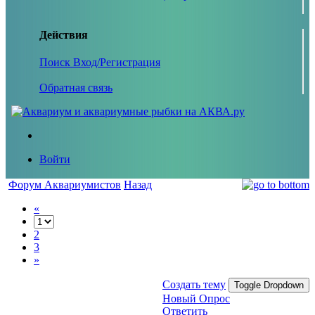
Действия
Поиск
Вход/Регистрация
Обратная связь
Войти
Форум Аквариумистов
Назад
«
2
3
»
Создать тему
Toggle Dropdown
Новый Опрос
Ответить