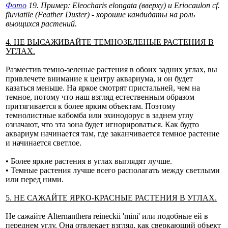
Фото
19. Пример: Eleocharis elongata (вверху) и Eriocaulon cf.
fluviatile (Feather Duster) - хорошие кандидаты на роль
вьющихся растений.
4. НЕ ВЫСАЖИВАЙТЕ ТЕМНОЗЕЛЕНЫЕ РАСТЕНИЯ В
УГЛАХ.
Разместив темно-зеленые растения в обоих задних углах, вы
привлечете внимание к центру аквариума, и он будет
казаться меньше. На яркое смотрят пристальней, чем на
темное, потому что наш взгляд естественным образом
притягивается к более ярким объектам. Поэтому
темнолистные кабомба или эхинодорус в заднем углу
означают, что эта зона будет игнорироваться. Как будто
аквариум начинается там, где заканчивается темное растение
и начинается светлое.
• Более яркие растения в углах выглядят лучше.
• Темные растения лучше всего располагать между светлыми
или перед ними.
5. НЕ САЖАЙТЕ ЯРКО-КРАСНЫЕ РАСТЕНИЯ В УГЛАХ.
Не сажайте Alternanthera reineckii 'mini' или подобные ей в
переднем углу. Она отвлекает взгляд, как сверкающий объект