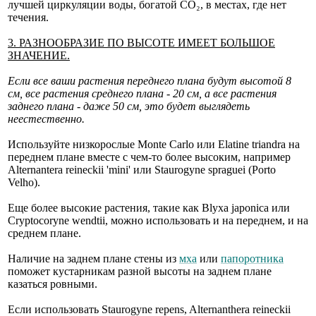
лучшей циркуляции воды, богатой CO₂, в местах, где нет
течения.
3. РАЗНООБРАЗИЕ ПО ВЫСОТЕ ИМЕЕТ БОЛЬШОЕ
ЗНАЧЕНИЕ.
Если все ваши растения переднего плана будут высотой 8
см, все растения среднего плана - 20 см, а все растения
заднего плана - даже 50 см, это будет выглядеть
неестественно.
Используйте низкорослые Monte Carlo или Elatine triandra на
переднем плане вместе с чем-то более высоким, например
Alternantera reineckii 'mini' или Staurogyne spraguei (Porto
Velho).
Еще более высокие растения, такие как Blyxa japonica или
Cryptocoryne wendtii, можно использовать и на переднем, и на
среднем плане.
Наличие на заднем плане стены из
мха
или
папоротника
поможет кустарникам разной высоты на заднем плане
казаться ровными.
Если использовать Staurogyne repens, Alternanthera reineckii