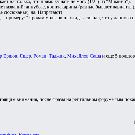
ает настолько, что прямо кушать не могу (1/2 ц из "Мимино").
ие названий: аннубеас, криптакарины (разные бывают варианты
е сюсюканье), да. Напрягают)
и, к примеру: "Продам мольков цыхлид" - сигнал, что у данного 
р Ершов
,
Ящер
,
Роман_Таджик
,
Михайлов Саша
и еще
5 пользо
стоящим внимания, после фразы на рептильном форуме "мы пока