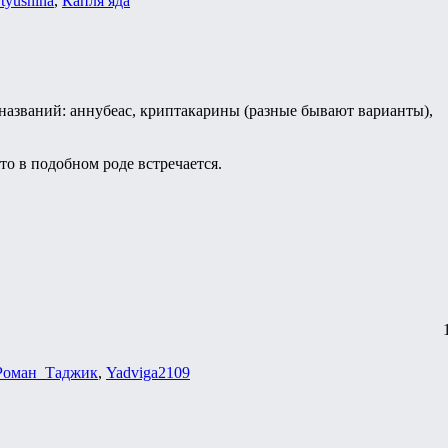
rtyushina
,
Капля яда
названий: аннубеас, криптакарины (разные бывают варианты),
то в подобном роде встречается.
Роман_Таджик
,
Yadviga2109