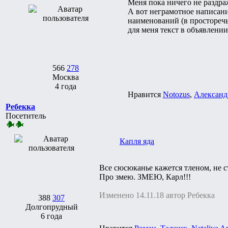
Меня пока ничего не раздраж
А вот неграмотное написан
наименований (в просторечь
для меня текст в объявлени
566
278
Москва
4 года
Нравится
Notozus
,
Александ
Ребекка
Посетитель
Капля яда
Все сюсюканье кажется тленом, не 
Про змею. ЗМЕЮ, Карл!!!
Изменено 14.11.18 автор Ребекка
388
307
Долгопрудный
6 года