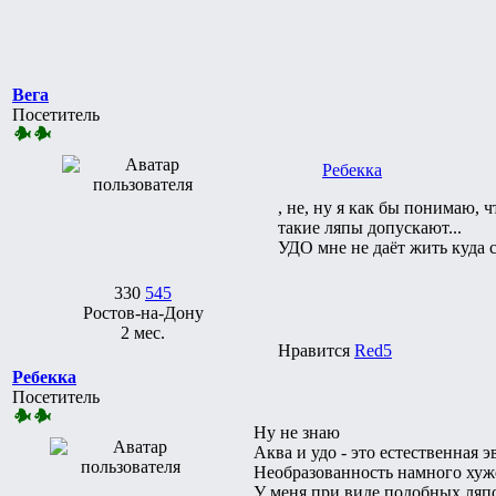
Вега
Посетитель
Ребекка
, не, ну я как бы понимаю,
такие ляпы допускают...
УДО мне не даёт жить куда с
330
545
Ростов-на-Дону
2 мес.
Нравится
Red5
Ребекка
Посетитель
Ну не знаю
Аква и удо - это естественная 
Необразованность намного хуже
У меня при виде подобных ляпо