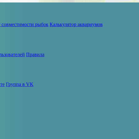
т совместимости рыбок
Калькулятор аквариумов
льзователей
Правила
те
Группа в VK