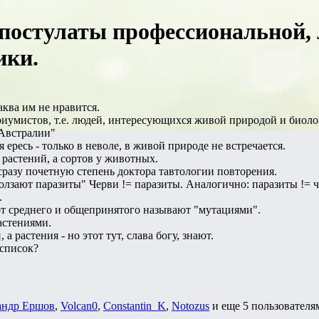
остулаты профессиональной, 
ики.
 аква им не нравится.
иумистов, т.е. людей, интересующихся живой природой и биолог
 Австралии"
 ересь - только в неволе, в живой природе не встречается.
 растений, а сортов у животных.
 сразу почетную степень доктора тавтологии повторения.
ползают паразиты" Черви != паразиты. Аналогично: паразиты != ч
.
от среднего и общепринятого называют "мутациями".
астениями.
и
, а растения - но этот тут, слава богу, знают.
 список?
андр Ершов
,
Volcan0
,
Constantin_K
,
Notozus
и еще
5 пользователя