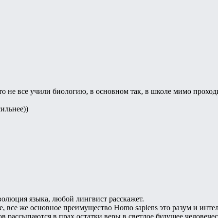
 что не все учили биологию, в основном так, в школе мимо прох
ильнее))
эволюция языка, любой лингвист расскажет.
, все же основное преимущество Homo sapiens это разум и интелл
в рассыпаются в прах остатки веры в светлое будущее человечес