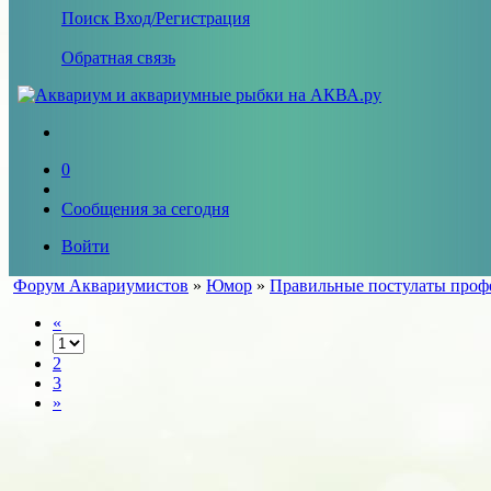
Поиск
Вход/Регистрация
Обратная связь
0
Сообщения за сегодня
Войти
Форум Аквариумистов
»
Юмор
»
Правильные постулаты профе
«
2
3
»