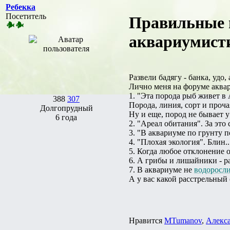
Ребекка
Посетитель
Правильные п
аквариумист
Развели бадягу - банка, удо,
Лично меня на форуме аквар
1. "Эта порода рыб живет в
388
307
Порода, линия, сорт и прочая
Долгопрудный
Ну и еще, пород не бывает у
6 года
2. "Ареал обитания". За это
3. "В аквариуме по грунту 
4. "Плохая экология". Блин..
5. Когда любое отклонение 
6. А грибы и лишайники - р
7. В аквариуме не
водоросл
А у вас какой расстрельный
Нравится
MTumanov
,
Алекс