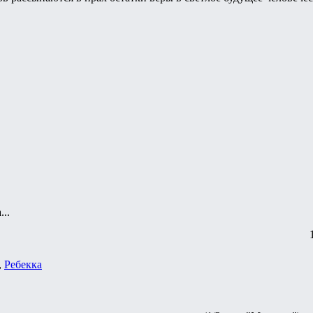
..
,
Ребекка