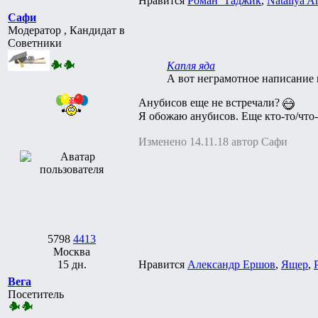
Нравится
Роман_Таджик
,
Nataliya A
Сафи
Модератор , Кандидат в
Советники
Капля яда
А вот неграмотное написание 
Анубисов еще не встречали?
Я обожаю анубисов. Еще кто-то/что-
Изменено 14.11.18 автор Сафи
5798
4413
Москва
15 дн.
Нравится
Александр Ершов
,
Ящер
,
Вега
Посетитель