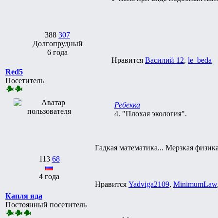
388
307
Долгопрудный
6 года
Нравится
Василий 12
,
le_beda
Red5
Посетитель
Ребекка
4. "Плохая экология".
Гадкая математика... Мерзкая физика.
113
68
4 года
Нравится
Yadviga2109
,
MinimumLaw
Капля яда
Постоянный посетитель