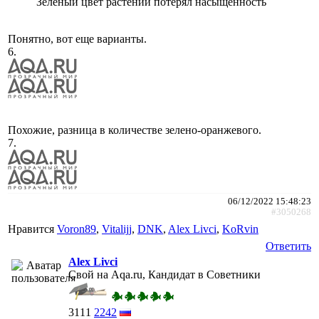
Зеленый цвет растений потерял насыщенность
Понятно, вот еще варианты.
6.
Похожие, разница в количестве зелено-оранжевого.
7.
06/12/2022 15:48:23
#3050268
Нравится
Voron89
,
Vitalijj
,
DNK
,
Alex Livci
,
KoRvin
Ответить
Alex Livci
Свой на Aqa.ru, Кандидат в Советники
3111
2242