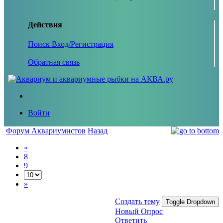
Действия
Поиск
Вход/Регистрация
Обратная связь
Войти
Форум Аквариумистов
Назад
«
8
9
»
Создать тему
Toggle Dropdown
Новый Опрос
Ответить