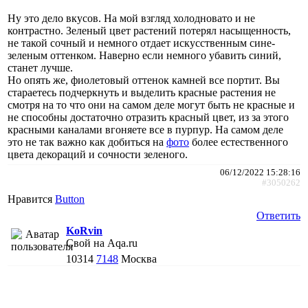
Ну это дело вкусов. На мой взгляд холодновато и не
контрастно. Зеленый цвет растений потерял насыщенность,
не такой сочный и немного отдает искусственным сине-
зеленым оттенком. Наверно если немного убавить синий,
станет лучше.
Но опять же, фиолетовый оттенок камней все портит. Вы
стараетесь подчеркнуть и выделить красные растения не
смотря на то что они на самом деле могут быть не красные и
не способны достаточно отразить красный цвет, из за этого
красными каналами вгоняете все в пурпур. На самом деле
это не так важно как добиться на
фото
более естественного
цвета декораций и сочности зеленого.
06/12/2022 15:28:16
#3050262
Нравится
Button
Ответить
KoRvin
Свой на Aqa.ru
10314
7148
Москва