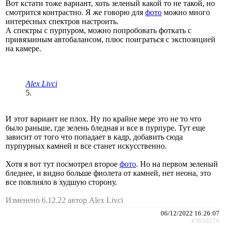
Вот кстати тоже вариант, хоть зеленый какой то не такой, но
смотрится контрастно. Я же говорю для
фото
можно много
интересных спектров настроить.
А спектры с пурпуром, можно попробовать фоткать с
привязанным автобалансом, плюс поиграться с экспозицией
на камере.
Alex Livci
5.
И этот вариант не плох. Ну по крайне мере это не то что
было раньше, где зелень бледная и все в пурпуре. Тут еще
зависит от того что попадает в кадр, добавить сюда
пурпурных камней и все станет искусственно.
Хотя я вот тут посмотрел второе
фото
. Но на первом зеленый
бледнее, и видно больше фиолета от камней, нет неона, это
все повлияло в худшую сторону.
Изменено 6.12.22 автор Alex Livci
06/12/2022 16:26:07
#3050276