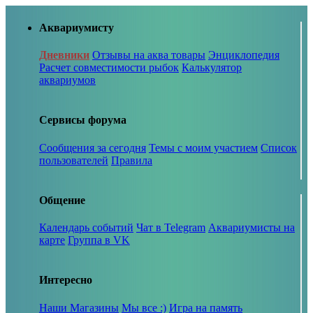
Аквариумисту
Дневники
Отзывы на аква товары
Энциклопедия
Расчет совместимости рыбок
Калькулятор
аквариумов
Сервисы форума
Сообщения за сегодня
Темы с моим участием
Список
пользователей
Правила
Общение
Календарь событий
Чат в Telegram
Аквариумисты на
карте
Группа в VK
Интересно
Наши Магазины
Мы все :)
Игра на память