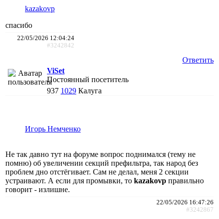
kazakovp
спасибо
22/05/2026 12:04:24
#3242842
Ответить
ViSet
Постоянный посетитель
937
1029
Калуга
Игорь Немченко
Не так давно тут на форуме вопрос поднимался (тему не
помню) об увеличении секций префильтра, так народ без
проблем дно отстёгивает. Сам не делал, меня 2 секции
устраивают. А если для промывки, то
kazakovp
правильно
говорит - излишне.
22/05/2026 16:47:26
#3242867