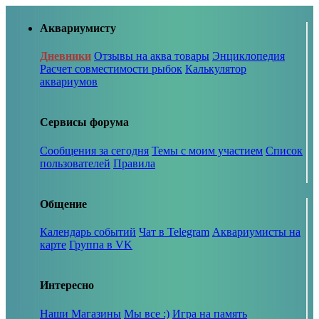
Аквариумисту
Дневники
Отзывы на аква товары
Энциклопедия
Расчет совместимости рыбок
Калькулятор
аквариумов
Сервисы форума
Сообщения за сегодня
Темы с моим участием
Список
пользователей
Правила
Общение
Календарь событий
Чат в Telegram
Аквариумисты на
карте
Группа в VK
Интересно
Наши Магазины
Мы все :)
Игра на память