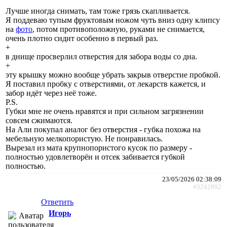
Лучше иногда снимать, там тоже грязь скапливается.
Я поддеваю тупым фруктовым ножом чуть вниз одну клипсу
на
фото
, потом противоположную, руками не снимается,
очень плотно сидит особенно в первый раз.
+
в днище просверлил отверстия для забора воды со дна.
+
эту крышку можно вообще убрать закрыв отверстие пробкой.
Я поставил пробку с отверстиями, от лекарств кажется, и
забор идёт через неё тоже.
P.S.
Губки мне не очень нравятся и при сильном загрязнении
совсем сжимаются.
На Али покупал аналог без отверстия - губка похожа на
мебельную мелкопористую. Не понравилась.
Вырезал из мата крупнопористого кусок по размеру -
полностью удовлетворён и отсек забивается губкой
полностью.
23/05/2026 02:38:09
#3242892
Ответить
Игорь