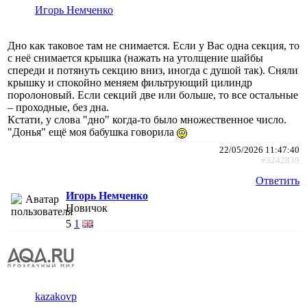
Игорь Немченко
Дно как таковое там не снимается. Если у Вас одна секция, то
с неё снимается крышка (нажать на утолщение шайбы
спереди и потянуть секцию вниз, иногда с душой так). Сняли
крышку и спокойно меняем фильтрующий цилиндр
поролоновый. Если секций две или больше, то все остальные
– проходные, без дна.
Кстати, у слова "дно" когда-то было множественное число.
"Донья" ещё моя бабушка говорила
22/05/2026 11:47:40
#3242839
Ответить
Игорь Немченко
Новичок
5
1
kazakovp