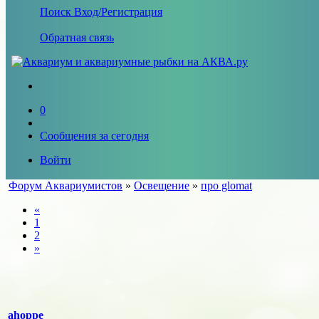
Поиск
Вход/Регистрация
Обратная связь
0
Сообщения за сегодня
Войти
Форум Аквариумистов
»
Освещение
»
про glomat
«
1
2
»
ahoppe