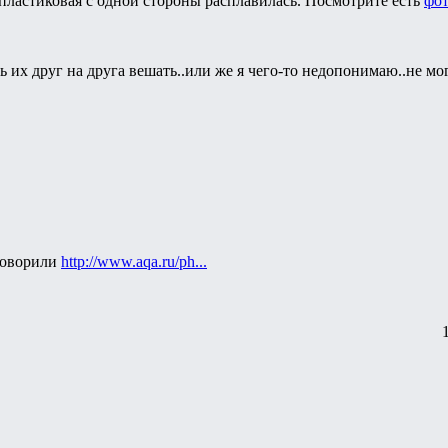
пластиковая с одной стороны расплавилась. Посмотрите есть
фо
ь их друг на друга вешать..или же я чего-то недопонимаю..не м
 говорили
http://www.aqa.ru/ph...