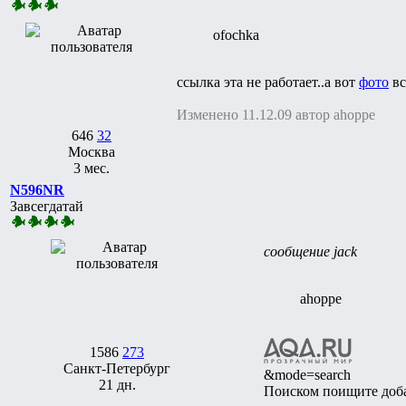
ofochka
ссылка эта не работает..а вот
фото
вс
Изменено 11.12.09 автор ahoppe
646
32
Москва
3 мес.
N596NR
Завсегдатай
сообщение jack
ahoppe
1586
273
Санкт-Петербург
&mode=search
21 дн.
Поиском поищите доба