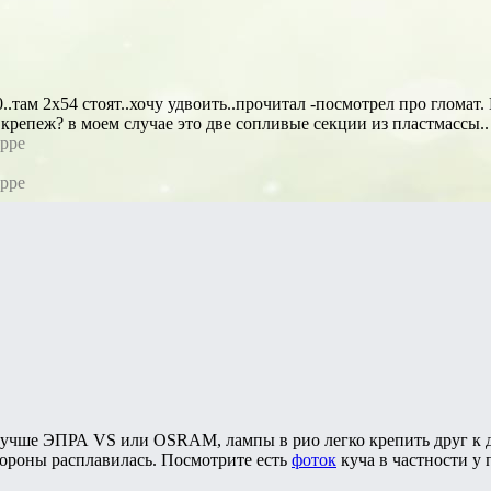
..там 2х54 стоят..хочу удвоить..прочитал -посмотрел про гломат.
 крепеж? в моем случае это две сопливые секции из пластмассы..
oppe
oppe
 лучше ЭПРА VS или OSRAM, лампы в рио легко крепить друг к д
тороны расплавилась. Посмотрите есть
фоток
куча в частности у 