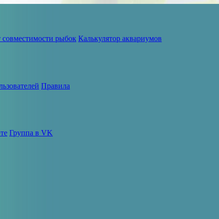
т совместимости рыбок
Калькулятор аквариумов
льзователей
Правила
те
Группа в VK