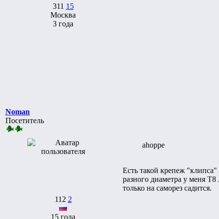
311
15
Москва
3 года
Noman
Посетитель
ahoppe
Есть такой крепеж "клипса"
разного диаметра у меня Т8
только на саморез садится.
112
2
15 года