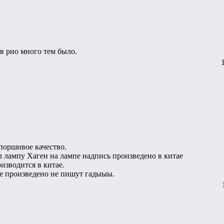
в рио много тем было.
поршивое качество.
л лампу Хаген на лампе надпись произведено в китае
изводится в китае.
ие произведено не пишут гадыыы.