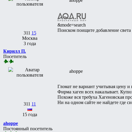
ahoppe
&mode=search
Поиском поищите добавление света 
311
15
Москва
3 года
Кирилл П.
Посетитель
ahoppe
Гломат не вариант учитывая цену и 
Фирма хаген всех накалывает. Купи
Похоже вся требуха Хагеновская про
Ни на одном сайте не найдете где с
311
11
15 года
ahoppe
Постоянный посетитель