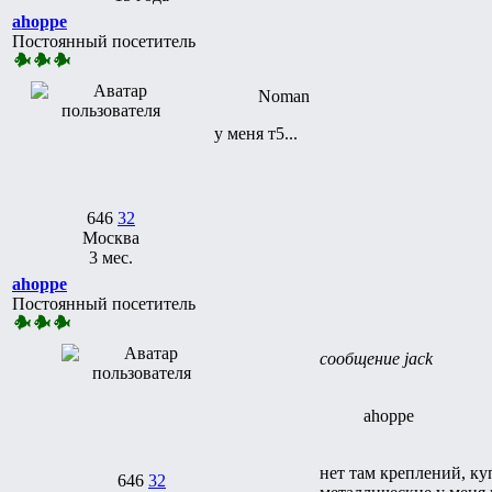
ahoppe
Постоянный посетитель
Noman
у меня т5...
646
32
Москва
3 мес.
ahoppe
Постоянный посетитель
сообщение jack
ahoppe
нет там креплений, к
646
32