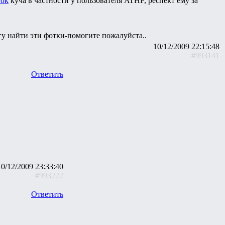
ток
куча в частности у пользователя ATHF, респект ему за
огу найти эти фотки-помогите пожалуйста..
10/12/2009 22:15:48
#993141
Ответить
10/12/2009 23:33:40
#993222
Ответить