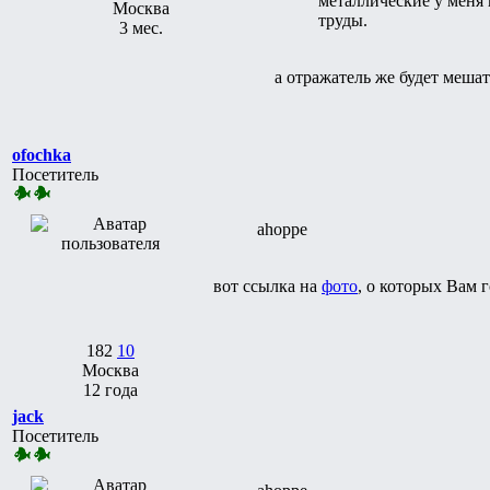
металлические у меня 
Москва
труды.
3 мес.
а отражатель же будет мешат
ofochka
Посетитель
ahoppe
вот ссылка на
фото
, о которых Вам
182
10
Москва
12 года
jack
Посетитель