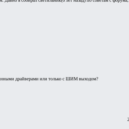
 Давно я собирал светильник(6 лет назад) по советам с форума, 
ванными драйверами или только с ШИМ выходом?