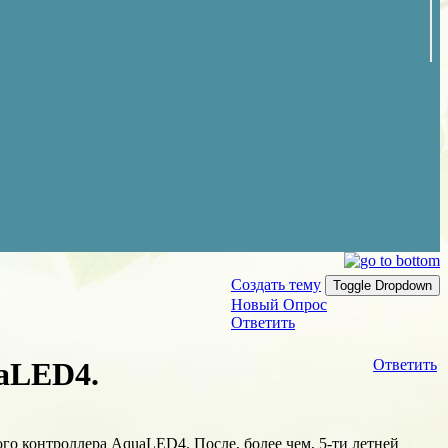
Создать тему
Toggle Dropdown
Новый Опрос
Ответить
aLED4.
Ответить
го контроллера AquaLED4. После, более чем, 5-ти летней