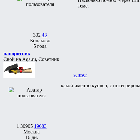
Насколько помню -через Шим.
теме.
332
43
Конаково
5 года
папоротник
Свой на Aqa.ru, Советник
semser
какой именно куплен, с интегриро
1
30905
19683
Москва
16 дн.