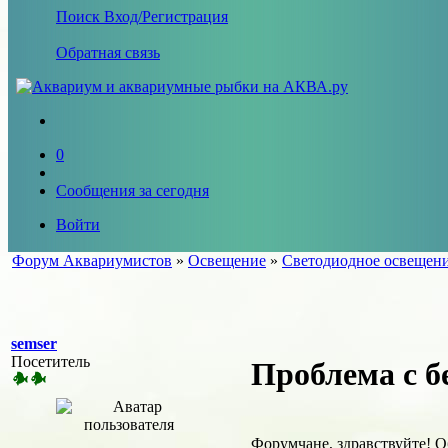
Поиск
Вход/Регистрация
Обратная связь
0
Сообщения за сегодня
Войти
Форум Аквариумистов
»
Освещение
»
Светодиодное освещен
semser
Посетитель
Проблема с 
Форумчане, здравствуйте! О