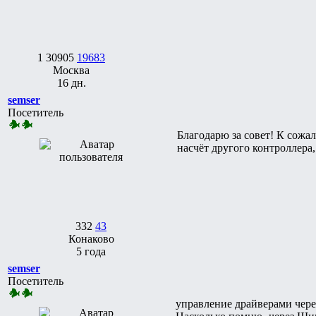
1
30905
19683
Москва
16 дн.
semser
Посетитель
Благодарю за совет! К сожал
насчёт другого контролле
332
43
Конаково
5 года
semser
Посетитель
управление драйверами чер