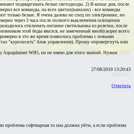
чинают подмаргивать белые светодиоды. 2) В конце дня, после
ерил все команды, на всех цветах(каналах) - все команды
ют только белые. Я очень далеко не спец по электронике, но
римерно через 3 часа после полного выключения освещения
риходилось отключать питание светильника из розетки, после
новником этой беды явился, не замеченный мной(скорее всего
 примерно в это же время появились проблемы с новыми
стал "куролесить" блок управления). Прошу опровергнуть или
 Aquaplanner WIFi, но не имею для этого знаний. Нужен
27/08/2019 13:20:43
#2667923
Ответить
и проблема софтварная то она должна уйти, а если проблема