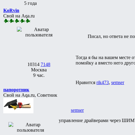
5 года
KoRvin
Свой на Aqa.ru
Писал, но ответа не п
Тогда я бы на вашем месте о
помойку а вместо него друг
10314
7148
Москва
9 час.
Нравится
rik473
,
semser
папоротник
Свой на Aqa.ru, Советник
semser
управление драйверами через ШИМ?