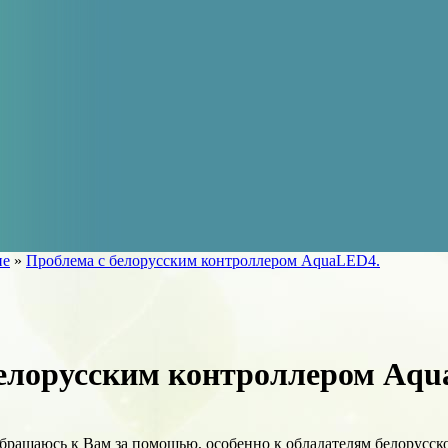
ие
»
Проблема с белорусским контроллером AquaLED4.
белорусским контроллером Aqu
бращаюсь к Вам за помощью, особенно к обладателям белорусско