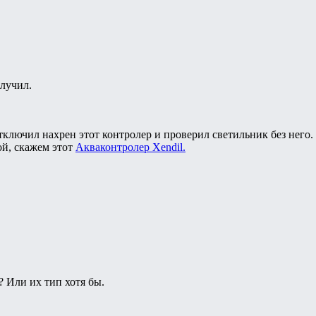
олучил.
тключил нахрен этот контролер и проверил светильник без него.
ой, скажем этот
Aкваконтролер Xendil.
 Или их тип хотя бы.