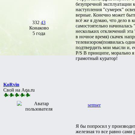
безупречной эксплуатации к
наступления "сумерек" осве
верные. Конечно может быть 
всё же я думаю, что дело в
332
43
самостоятельно начиналась 
Конаково
нескольких отключений эта 
5 года
в ночное время) скачек нап
телевизором(появилась один
подтвердить мои мысли и, 
P/S В принципе, морально я
грамотный куратор!
KoRvin
Свой на Aqa.ru
semser
Я бы попросил у производит
железная то все равно сами 