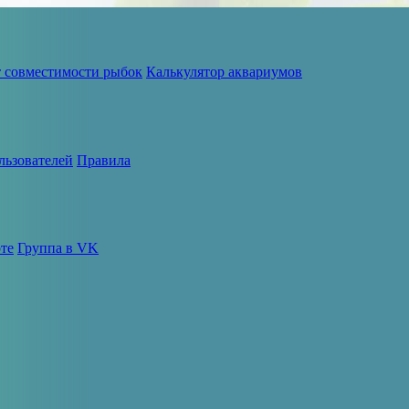
т совместимости рыбок
Калькулятор аквариумов
льзователей
Правила
те
Группа в VK