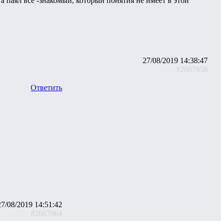
а паял всё -знакомый, который понятия не имеет в этой
27/08/2019 14:38:47
#2667958
Ответить
27/08/2019 14:51:42
#2667964