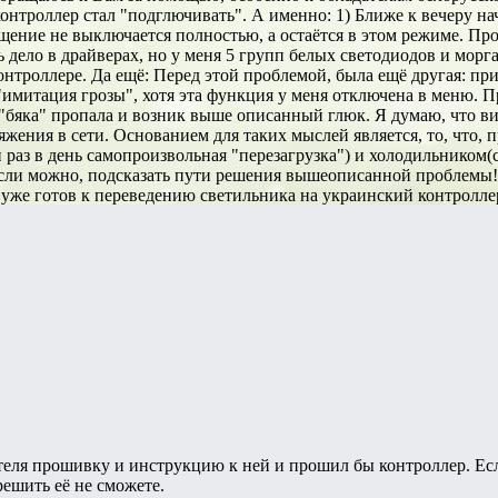
онтроллер стал "подглючивать". А именно: 1) Ближе к вечеру на
щение не выключается полностью, а остаётся в этом режиме. Пров
дело в драйверах, но у меня 5 групп белых светодиодов и морга
 контроллере. Да ещё: Перед этой проблемой, была ещё другая: п
"имитация грозы", хотя эта функция у меня отключена в меню. П
"бяка" пропала и возник выше описанный глюк. Я думаю, что ви
ряжения в сети. Основанием для таких мыслей является, то, что,
 раз в день самопроизвольная "перезагрузка") и холодильником(
если можно, подсказать пути решения вышеописанной проблемы!
 уже готов к переведению светильника на украинский контроллер
еля прошивку и инструкцию к ней и прошил бы контроллер. Есл
решить её не сможете.