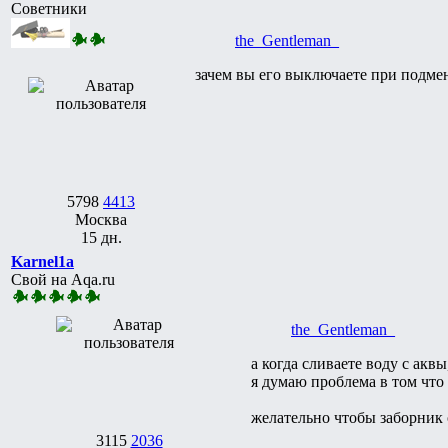
Советники
the_Gentleman_
зачем вы его выключаете при подме
5798
4413
Москва
15 дн.
Karnel1a
Свой на Aqa.ru
the_Gentleman_
а когда сливаете воду с акв
я думаю проблема в том что 
желательно чтобы заборник 
3115
2036