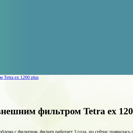
Tetra ex 1200 plus
нешним фильтром Tetra ex 120
блема с фильтром, фильтр работает 3 года, но сейчас появилась 