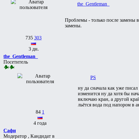
the_Gentleman_
Проблемы - только после замены 
замены.
735
303
3 дн.
the_Gentleman_
Посетитель
PS
ну да сначала как уже писа
изменится ну да хотя бы нач
включаю кран, а другой край
льётся вода под напором в 
84
1
4 года
Сафи
Модератор , Кандидат в