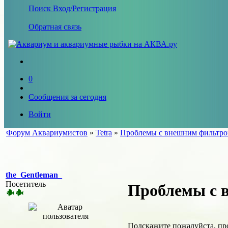
Поиск
Вход/Регистрация
Обратная связь
0
Сообщения за сегодня
Войти
Форум Аквариумистов
»
Tetra
»
Проблемы с внешним фильтром 
the_Gentleman_
Посетитель
Проблемы с в
Подскажите пожалуйста, про