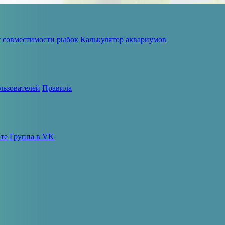
т совместимости рыбок
Калькулятор аквариумов
льзователей
Правила
те
Группа в VK