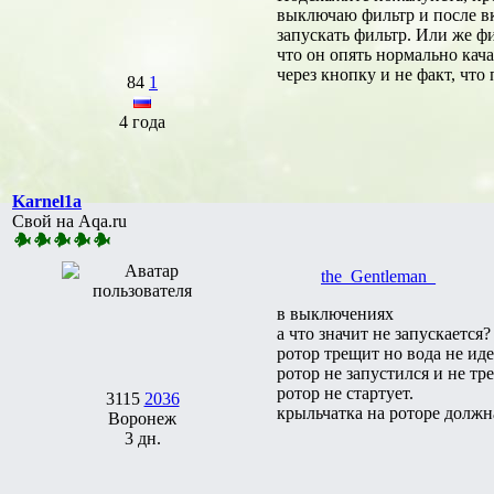
выключаю фильтр и после вкл
запускать фильтр. Или же ф
что он опять нормально кача
через кнопку и не факт, что
84
1
4 года
Karnel1a
Свой на Aqa.ru
the_Gentleman_
в выключениях
а что значит не запускается?
ротор трещит но вода не иде
ротор не запустился и не тр
ротор не стартует.
3115
2036
крыльчатка на роторе должн
Воронеж
3 дн.