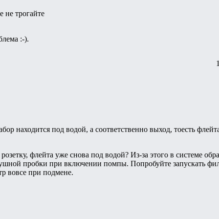
 не трогайте
лема :-).
абор находится под водой, а соответственно выход, тоесть флейта
 розетку, флейта уже снова под водой? Из-за этого в системе об
душной пробки при включении помпы. Попробуйте запускать фильт
р вовсе при подмене.