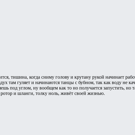
тится, тишина, когда сниму голову и крутану рукой начинает работ
дух там гуляет и начинаются танцы с бубном, так как воду не кач
ешь под углом, ну вообщем как то но получается запустить, но т
и ротор и шланги, толку ноль, живёт своей жизнью.