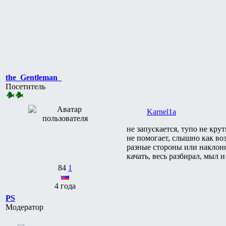
the_Gentleman_
Посетитель
Karnel1a
не запускается, тупо не кру
не помогает, слышно как воз
разные стороны или наклоня
качать, весь разбирал, мыл 
84
1
4 года
PS
Модератор