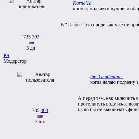
Karnel1a
кнопку подкачки лучше вообще
В "Плюсе" это вроде как уже не проб
735
303
3 дн.
PS
Модератор
the_Gentleman_
когда делаю подмену з
А перед тем, как включить в
протолкнуть воду из-за воз
было бы не выключать фильт
735
303
3 дн.