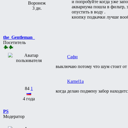
и попробуйте когда уже зап
Воронеж
аквариума пошла в фильтр, 
3 дн.
опустить в воду .
кнопку подкачки лучше вообщ
the_Gentleman_
Посетитель
Сафи
выключаю потому что шум стоит от
Karnel1a
84
1
когда делаю подмену забор находится
4 года
PS
Модератор