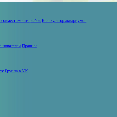
т совместимости рыбок
Калькулятор аквариумов
льзователей
Правила
те
Группа в VK