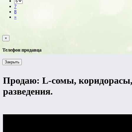
7
8
»
×
Телефон продавца
Закрыть
Продаю: L-сомы, коридорасы,
разведения.