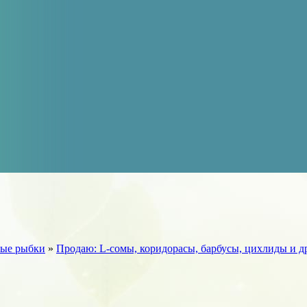
ые рыбки
»
Продаю: L-сомы, коридорасы, барбусы, цихлиды и др