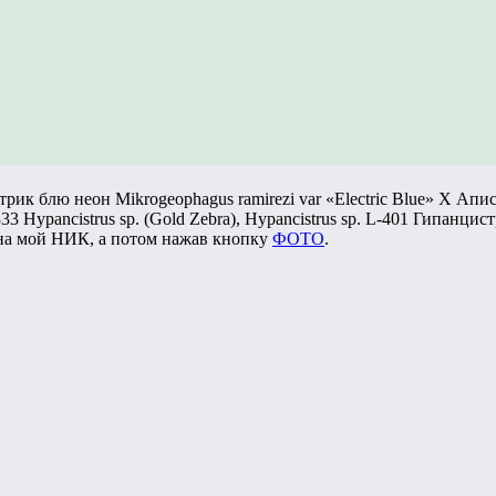
к блю неон Mikrogeophagus ramirezi var «Electric Blue» Х Апист
3 Hypancistrus sp. (Gold Zebra), Hypancistrus sp. L-401 Гипанцистр
 на мой НИК, а потом нажав кнопку
ФОТО
.