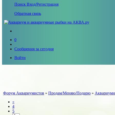
Поиск
Вход/Регистрация
Обратная связь
0
Сообщения за сегодня
Войти
Форум Аквариумистов
»
Продам/Меняю/Подарю
»
Аквариумн
«
4
5