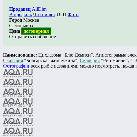
Продавец
AllDim
В профиль
Что пишет
U2U
Фото
Город
Москва
Самовывоз
Цена
договорная
Отправить сообщение
Наименование:
Цихлазома "Блю Демпси", Апистограмма электри
Скалярия
"Болгарская жемчужина",
Скалярия
"Рио Нанай", L-33
Фотографии
всех рыб с названиями можно посмотреть, нажав