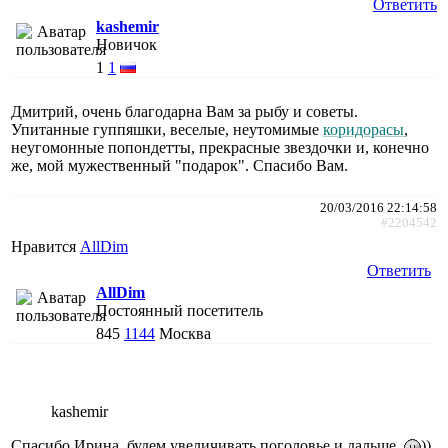
Ответить
kashemir
Новичок
1
1
Дмитрий, очень благодарна Вам за рыбу и советы.
Упитанные гуппяшки, веселые, неутомимые
коридорасы
,
неугомонные попондетты, прекрасные звездочки и, конечно
же, мой мужественный "подарок". Спасибо Вам.
20/03/2016 22:14:58
#2204542
Нравится
AllDim
Ответить
AllDim
Постоянный посетитель
845
1144
Москва
kashemir
Спасибо Ирина, будем увеличивать поголовье и дальше.
))