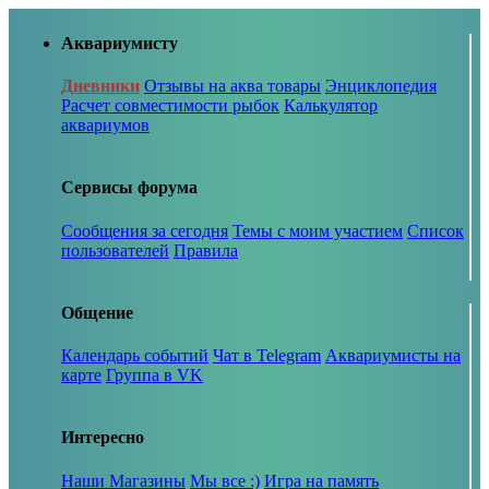
Аквариумисту
Дневники
Отзывы на аква товары
Энциклопедия
Расчет совместимости рыбок
Калькулятор
аквариумов
Сервисы форума
Сообщения за сегодня
Темы с моим участием
Список
пользователей
Правила
Общение
Календарь событий
Чат в Telegram
Аквариумисты на
карте
Группа в VK
Интересно
Наши Магазины
Мы все :)
Игра на память