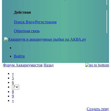
Действия
Поиск
Вход/Регистрация
Обратная связь
Войти
Форум Аквариумистов
Назад
«
5
6
8
9
»
Создать тему