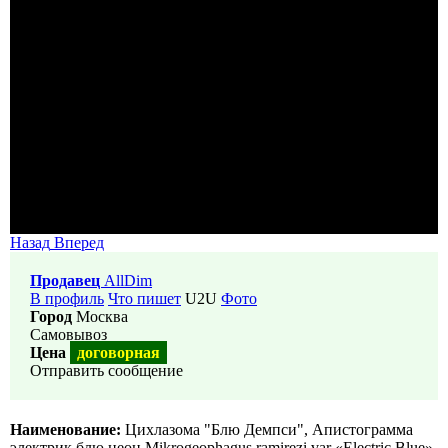
Назад
Вперед
Продавец
AllDim
В профиль
Что пишет
U2U
Фото
Город
Москва
Самовывоз
Цена
договорная
Отправить сообщение
Наименование:
Цихлазома "Блю Демпси", Апистограмма
электрик блю неон Mikrogeophagus ramirezi var «Electric Blue»