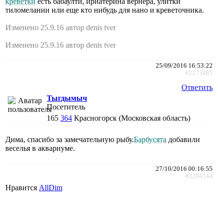
креветки
есть бабаулти, ириатерина вернера, улитки
тиломелании или еще кто нибудь для нано и креветочника.
Изменено 25.9.16 автор denis tver
Изменено 25.9.16 автор denis tver
25/09/2016 16:53:22
#2273485
Ответить
Тыгдымыч
Посетитель
165
364
Красногорск (Московская область)
Дима, спасибо за замечательную рыбу.
Барбусята
добавили
веселья в аквариуме.
27/10/2016 00:16:55
#2294344
Нравится
AllDim