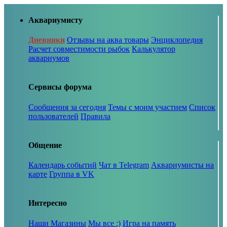
Аквариумисту
Дневники
Отзывы на аква товары
Энциклопедия
Расчет совместимости рыбок
Калькулятор
аквариумов
Сервисы форума
Сообщения за сегодня
Темы с моим участием
Список
пользователей
Правила
Общение
Календарь событий
Чат в Telegram
Аквариумисты на
карте
Группа в VK
Интересно
Наши Магазины
Мы все :)
Игра на память