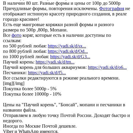
В наличии 80 шт. Разные формы и цены от 100р до 5000р
Причудливые формы, повторения исключены.
Фотография
не
отображает истинную красоту природного создания, в реале
гораздо красивее!
Есть еще мангровые коряжки разной формы и разного
размера по 500р ,800р, Мопани.
Все
фото
коряг, которые есть в наличии доступны по
ссылкам:
по 500 рублей любая:
https://yadi.sk/d/sx...
по 800 рублей любая:
https://yadi.sk/d/Od...
по 1000 рублей любая:
https://yadi.sk/d/G3...
Паучий корень:
https://yadi.sk/d/tm...
Паучий корень для больших аквариумов:
https://yadi.sk/d/o6...
Песчаники:
https://yadi.sk/d/f5...
Все ссылки редактируются в режиме реального времени.
[img][/img]
Покупка более 5000р - 5%
Покупка более 10000р - 10%
Цены на "Паучий корень", "Бонсай", мопани и песчаники в
названии файла.
Отправляем в любую точку Почтой России. Доходят быстро и
недорого.
Иногда по Москве Почтой дешевле.
Viber и WhatsApp имеются.