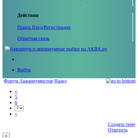
Действия
Поиск
Вход/Регистрация
Обратная связь
Войти
Форум Аквариумистов
Назад
«
5
6
»
Создать тему
Ответить
×