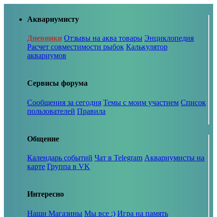
Аквариумисту
Дневники
Отзывы на аква товары
Энциклопедия
Расчет совместимости рыбок
Калькулятор
аквариумов
Сервисы форума
Сообщения за сегодня
Темы с моим участием
Список
пользователей
Правила
Общение
Календарь событий
Чат в Telegram
Аквариумисты на
карте
Группа в VK
Интересно
Наши Магазины
Мы все :)
Игра на память