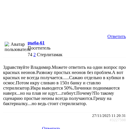
Ответить
рыба-61
Посетитель
74
2
Стерлитамак
Здравствуйте Владимир.Можете ответить на один вопрос про
красных неонов.Развожу простых неонов без проблем.А вот
красных не всегда получается......Сажаю отдельно в кубики в
осмос.Потом икру сливаю в 150л банку и ставлю
стерилизатор.Икра выводится 50%.Личинки поднимаются
наверх...но на плав не идут....гибнут.Почему?По такому
сценарию простые неоны всегда получаются.Грешу на
бактериалку....но ведь стоит стерилизатор.
27/11/2025 11:20:31
#3227598
Ответить