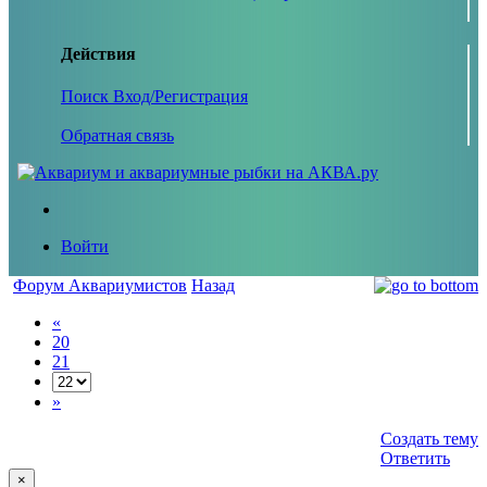
Действия
Поиск
Вход/Регистрация
Обратная связь
Войти
Форум Аквариумистов
Назад
«
20
21
»
Создать тему
Ответить
×