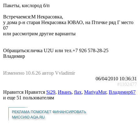
Пакеты, кислород б/п
Встречаемся:М Некрасовка,
у дома р-н старая Некрасовка ЮВАО, на Птичке ряд Г место
07
или рассмотрим другие варианты
Обращаться:личка U2U или тел.+7 926 578-28-25
Владимир
Изменено 10.6.26 автор Vvladimir
06/04/2010 10:36:31
#1102477
Нравится Нравится
Si29
,
Иванъ
,
flax
,
MariyaMur
,
Владимир67
и еще
51 пользователям