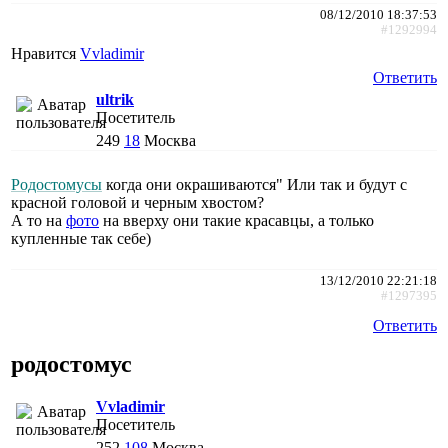
08/12/2010 18:37:53
#1292994
Нравится
Vvladimir
Ответить
ultrik
Посетитель
249
18
Москва
Родостомусы
когда они окрашиваются" Или так и будут с
красной головой и черным хвостом?
А то на
фото
на вверху они такие красавцы, а только
купленные так себе)
13/12/2010 22:21:18
#1297395
Ответить
родостомус
Vvladimir
Посетитель
252
108
Москва