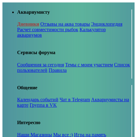
Аквариумисту
Дневники
Отзывы на аква товары
Энциклопедия
Расчет совместимости рыбок
Калькулятор
аквариумов
Сервисы форума
Сообщения за сегодня
Темы с моим участием
Список
пользователей
Правила
Общение
Календарь событий
Чат в Telegram
Аквариумисты на
карте
Группа в VK
Интересно
Наши Магазины
Мы все :)
Игра на память