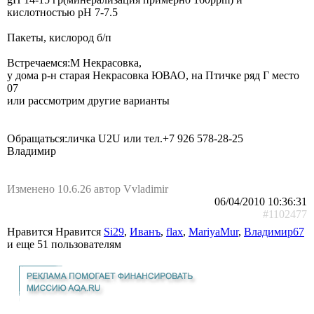
кислотностью pH 7-7.5
Пакеты, кислород б/п
Встречаемся:М Некрасовка,
у дома р-н старая Некрасовка ЮВАО, на Птичке ряд Г место
07
или рассмотрим другие варианты
Обращаться:личка U2U или тел.+7 926 578-28-25
Владимир
Изменено 10.6.26 автор Vvladimir
06/04/2010 10:36:31
#1102477
Нравится Нравится
Si29
,
Иванъ
,
flax
,
MariyaMur
,
Владимир67
и еще
51 пользователям