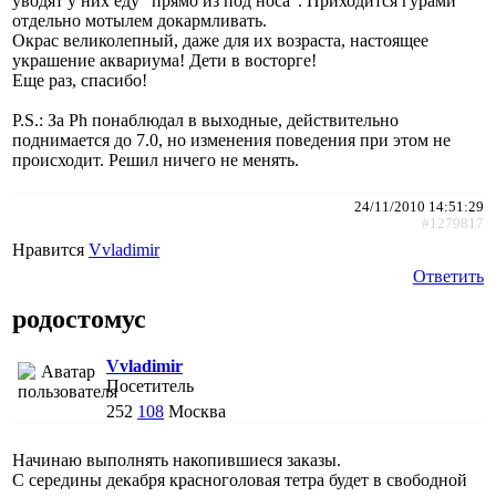
уводят у них еду "прямо из под носа". Приходится гурами
отдельно мотылем докармливать.
Окрас великолепный, даже для их возраста, настоящее
украшение аквариума! Дети в восторге!
Еще раз, спасибо!
P.S.: За Ph понаблюдал в выходные, действительно
поднимается до 7.0, но изменения поведения при этом не
происходит. Решил ничего не менять.
24/11/2010 14:51:29
#1279817
Нравится
Vvladimir
Ответить
родостомус
Vvladimir
Посетитель
252
108
Москва
Начинаю выполнять накопившиеся заказы.
С середины декабря красноголовая тетра будет в свободной