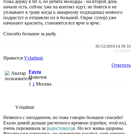
Пока держу в 60 л, но ребята молодцы - на второй день
начали есть, сейчас уже на контакт идут, не боятся и не
уплывают в траву когда к аквариуму подходишь) немного
подрастут и отправлю их в большой. Окрас супер) уже
начинают краснеть, становятся все ярче и ярче.
Спасибо большое за рыбу.
01/12/2010 14:59:33
#1286649
Нравится
Vvladimir
Ответить
Favea
Новичок
1
1
Москва
Vvladimir
Немного с опозданием, но тоже говорю большое спасибо!
Ехали домой дольше расчетного времени (пробки, чтоб их),
очень переживала за
родостомусов
. Но все живы-здоровы.
Вполне уже освоились, по аквариуму носятся, едят хорошо,