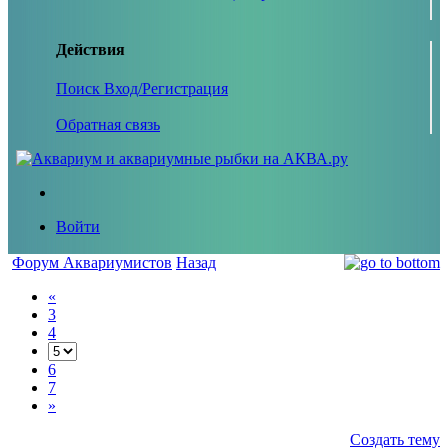
Действия
Поиск
Вход/Регистрация
Обратная связь
Войти
Форум Аквариумистов
Назад
«
3
4
6
7
»
Создать тему