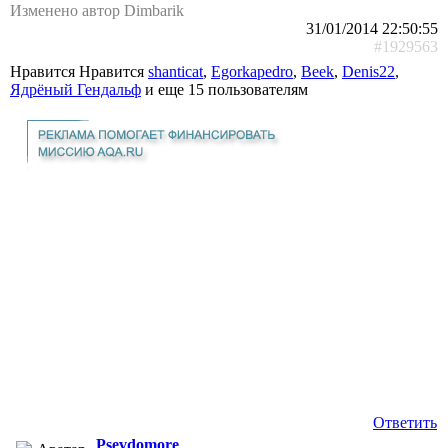
Изменено автор Dimbarik
31/01/2014 22:50:55
#1929563
Нравится Нравится
shanticat
,
Egorkapedro
,
Beek
,
Denis22
,
Ядрёный Гендальф
и еще
15 пользователям
Ответить
Psevdomore