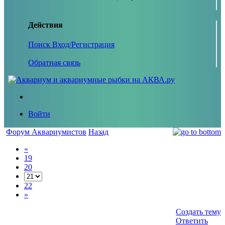
Действия
Поиск
Вход/Регистрация
Обратная связь
Войти
Форум Аквариумистов
Назад
«
19
20
22
»
Создать тему
Ответить