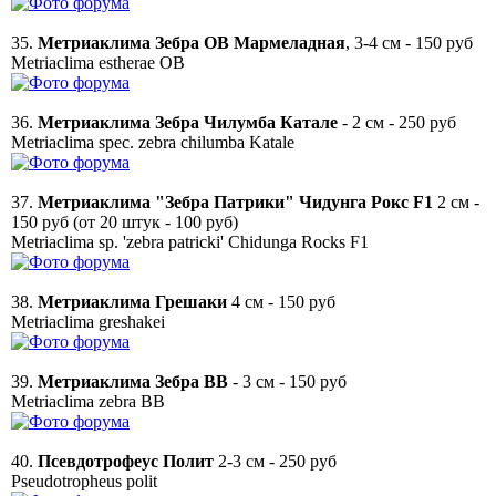
35.
Метриаклима Зебра ОВ Мармеладная
, 3-4 см - 150 руб
Metriaclima estherae OВ
36.
Метриаклима Зебра Чилумба Катале
- 2 см - 250 руб
Metriaclima spec. zebra chilumba Katale
37.
Метриаклима "Зебра Патрики" Чидунга Рокс F1
2 см -
150 руб (от 20 штук - 100 руб)
Metriaclima sp. 'zebra patricki' Chidunga Rocks F1
38.
Метриаклима Грешаки
4 см - 150 руб
Metriaclima greshakei
39.
Метриаклима Зебра ВВ
- 3 см - 150 руб
Metriaclima zebra ВВ
40.
Псевдотрофеус Полит
2-3 см - 250 руб
Pseudotropheus polit