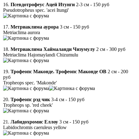
16.
Псевдотрофеус Ацей Итунги
2-3 см - 150 руб
Pseudotropheus spec. 'acei Itungi'
17.
Метриаклима аурора
3 см - 150 руб
Metriaclima aurora
18.
Метриаклима Хаймаланди Чизумулу
2 см - 300 руб
Metriaclima Hajomaylandi Chizumulu
19.
Трофеопс Маконде. Трофеопс Маконде ОВ
2 см - 200
руб
Tropheops spec. 'Makonde'
20.
Трофеопс рэд чик
3-4 см - 150 руб
Tropheops sp. 'red cheek'
21.
Лабидохромис Еллоу
3 см - 150 руб
Labidochromis caeruleus yellow