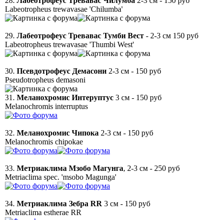
28.
Лабеотрофеус Тревавас Чилумба
2-3 см - 150 руб
Labeotropheus trewavasae 'Chilumba'
29.
Лабеотрофеус Тревавас Тумби Вест
- 2-3 см 150 руб
Labeotropheus trewavasae 'Thumbi West'
30.
Псевдотрофеус Демасони
2-3 см - 150 руб
Pseudotropheus demasoni
31.
Меланохромис Интеруптус
3 см - 150 руб
Melanochromis interruptus
32.
Меланохромис Чипока
2-3 см - 150 руб
Melanochromis chipokae
33.
Метриаклима Мзобо Магунга
, 2-3 см - 250 руб
Metriaclima spec. 'msobo Magunga'
34.
Метриаклима Зебра RR
3 см - 150 руб
Metriaclima estherae RR