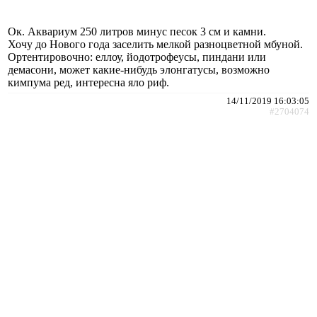
Ок. Аквариум 250 литров минус песок 3 см и камни.
Хочу до Нового года заселить мелкой разноцветной мбуной.
Ортентировочно: еллоу, йодотрофеусы, пиндани или
демасони, может какие-нибудь элонгатусы, возможно
кимпума ред, интересна яло риф.
14/11/2019 16:03:05
#2704074