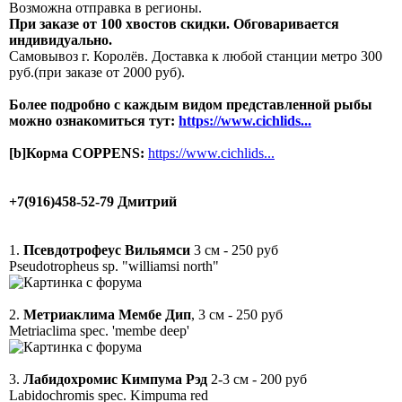
Возможна отправка в регионы.
При заказе от 100 хвостов скидки. Обговаривается
индивидуально.
Самовывоз г. Королёв. Доставка к любой станции метро 300
руб.(при заказе от 2000 руб).
Более подробно с каждым видом представленной рыбы
можно ознакомиться тут:
https://www.cichlids...
[b]Корма COPPENS:
https://www.cichlids...
+7(916)458-52-79 Дмитрий
1.
Псевдотрофеус Вильямси
3 см - 250 руб
Pseudotropheus sp. "williamsi north"
2.
Метриаклима Мембе Дип
, 3 см - 250 руб
Metriaclima spec. 'membe deep'
3.
Лабидохромис Кимпума Рэд
2-3 см - 200 руб
Labidochromis spec. Kimpuma red