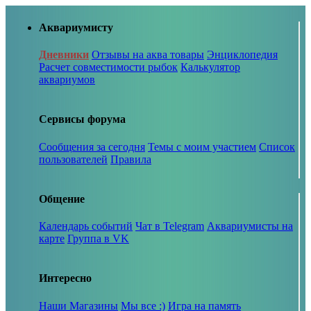
Аквариумисту
Дневники
Отзывы на аква товары
Энциклопедия
Расчет совместимости рыбок
Калькулятор
аквариумов
Сервисы форума
Сообщения за сегодня
Темы с моим участием
Список
пользователей
Правила
Общение
Календарь событий
Чат в Telegram
Аквариумисты на
карте
Группа в VK
Интересно
Наши Магазины
Мы все :)
Игра на память