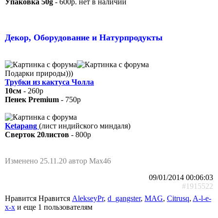
Упаковка 50g
- 600р. нет в наличии
Декор, Оборудование и Натурпродукты
Подарки природы)))
Трубки из кактуса Чолла
10см
- 260р
Пенек Premium
- 750р
Ketapang
(лист индийского миндаля)
Сверток 20листов
- 800р
Изменено 25.11.20 автор Max46
09/01/2014 00:06:03
#1915522
Нравится Нравится
AlekseyPr
,
d_gangster
,
MAG
,
Citrusq
,
A-l-e-
x-x
и еще
1 пользователям