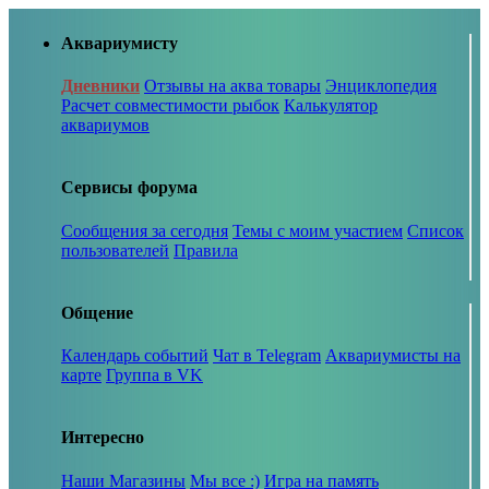
Аквариумисту
Дневники
Отзывы на аква товары
Энциклопедия
Расчет совместимости рыбок
Калькулятор
аквариумов
Сервисы форума
Сообщения за сегодня
Темы с моим участием
Список
пользователей
Правила
Общение
Календарь событий
Чат в Telegram
Аквариумисты на
карте
Группа в VK
Интересно
Наши Магазины
Мы все :)
Игра на память