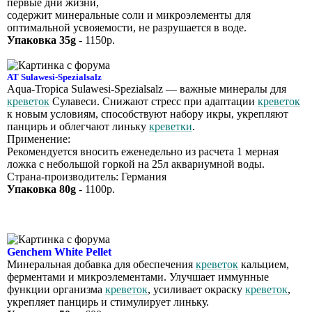
первые дни жизни,
содержит минеральные соли и микроэлементы для
оптимальной усвояемости, не разрушается в воде.
Упаковка 35g
- 1150р.
AT Sulawesi-Spezialsalz
Aqua-Tropica Sulawesi-Spezialsalz — важные минералы для
креветок
Сулавеси. Снижают стресс при адаптации
креветок
к новым условиям, способствуют набору икры, укрепляют
панцирь и облегчают линьку
креветки
.
Применение:
Рекомендуется вносить еженедельно из расчета 1 мерная
ложка с небольшой горкой на 25л аквариумной воды.
Страна-производитель: Германия
Упаковка 80g
- 1100р.
Genchem White Pellet
Минеральная добавка для обеспечения
креветок
кальцием,
ферментами и микроэлементами. Улучшает иммунные
функции организма
креветок
, усиливает окраску
креветок
,
укрепляет панцирь и стимулирует линьку.