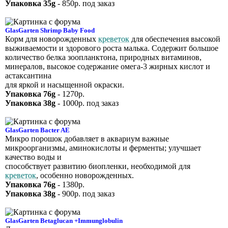
Упаковка 35g
- 850р. под заказ
GlasGarten Shrimp Baby Food
Корм для новорожденных
креветок
для обеспечения высокой
выживаемости и здорового роста малька. Содержит большое
количество белка зоопланктона, природных витаминов,
минералов, высокое содержание омега-3 жирных кислот и
астаксантина
для яркой и насыщенной окраски.
Упаковка 76g
- 1270р.
Упаковка 38g
- 1000р. под заказ
GlasGarten Bacter AE
Микро порошок добавляет в аквариум важные
микроорганизмы, аминокислоты и ферменты; улучшает
качество воды и
способствует развитию биопленки, необходимой для
креветок
, особенно новорожденных.
Упаковка 76g
- 1380р.
Упаковка 38g
- 900р. под заказ
GlasGarten Betaglucan +Immunglobulin