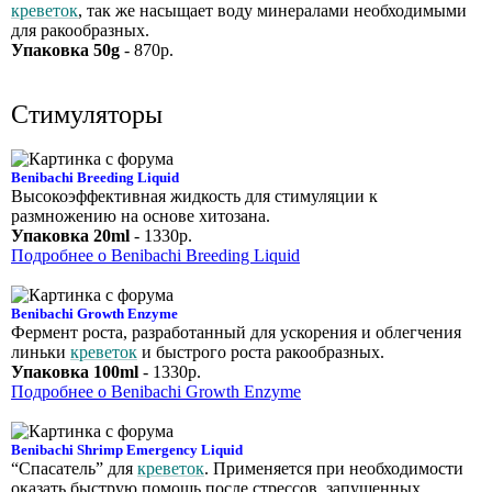
креветок
, так же насыщает воду минералами необходимыми
для ракообразных.
Упаковка 50g
- 870р.
Стимуляторы
Benibachi Breeding Liquid
Высокоэффективная жидкость для стимуляции к
размножению на основе хитозана.
Упаковка 20ml
- 1330р.
Подробнее о Benibachi Breeding Liquid
Benibachi Growth Enzyme
Фермент роста, разработанный для ускорения и облегчения
линьки
креветок
и быстрого роста ракообразных.
Упаковка 100ml
- 1330р.
Подробнее о Benibachi Growth Enzyme
Benibachi Shrimp Emergency Liquid
“Спасатель” для
креветок
. Применяется при необходимости
оказать быструю помощь после стрессов, запущенных