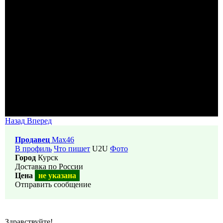
Назад
Вперед
Продавец
Max46
В профиль
Что пишет
U2U
Фото
Город
Курск
Доставка по России
Цена
не указана
Отправить сообщение
Здравствуйте!