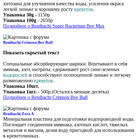
хитозана для улучшения качества воды, усиления окраса
легкой линьке и хорошему росту
креветок
.
Упаковка 30g
- 1150р
Упаковка 100g
- 2650р
Подробнее о Benibachi Super Bacterium Bee Max
Benibachi Crimson Bee Ball
Показать скрытый текст
Cпециальные абсорбирующие шарики. Впитывают в себя
аммиак, азот, нитраты, сдерживают рост сине-зеленых
водорослей
и способствуют полноценной линьке и легкому
размножению
креветок
.
Упаковка 10шт.
Упаковка 1шт.
- 500р.(Осталось меньше десятка)
Подробнее о Benibachi Crimson Bee Ball
Benibachi Zero A
Минеральная пластина для подготовки водопроводной воды.
Поглощает соединения аммиака, азотных кислот, тяжелых
металлов и магния, делая воду пригодной для использования
в креветочниках.