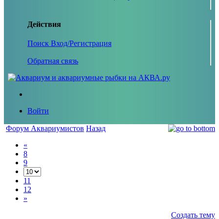
Действия
Поиск
Вход/Регистрация
Обратная связь
Войти
Форум Аквариумистов
Назад
«
8
9
11
12
»
Создать тему