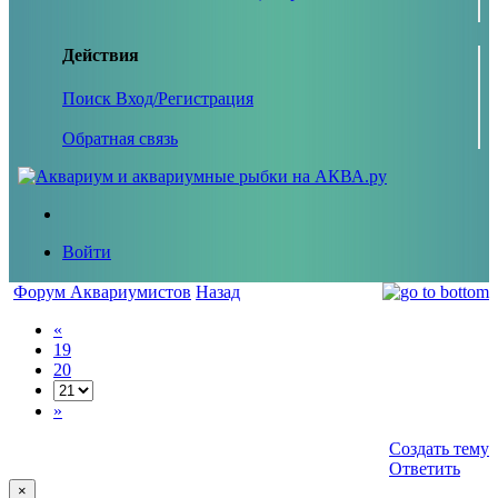
Действия
Поиск
Вход/Регистрация
Обратная связь
Войти
Форум Аквариумистов
Назад
«
19
20
»
Создать тему
Ответить
×