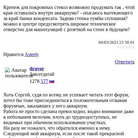
Крепеж для покровных стекол возможно продумать так , чтоб
края оставались внутри аквариума? - опасаюсь вытекающего
за край банки конденсата. Задняя стенка тумбы сплошная?
можно в центре предусмотреть широкое техническое
отверстие для манипуляций с розеткой на стене в будущем?
04/03/2021 23:50:01
#2879669
Нравится
Asteriy
Ответить
dravor
Завсегдатай
1278
577
Хоть Сергей, судя по всему, не успевает читать этот форум,
хотел бы тоже присоединиться к положительным отзывам
форумчан, заказавших у него аквариум.
Работа не просто сделана превосходно, видно внимание даже
к небольшим мелочам, влоть до труднодоступных, не
видимых при обычном использовании участках.
Ни разу не пожалел, что обратился именно к нему.
Следующий мой аквариум, если после такой прекрасной