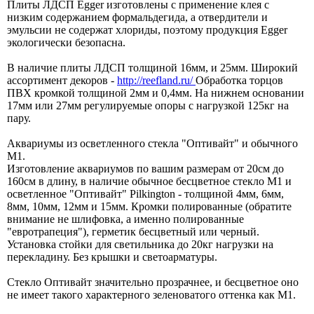
Плиты ЛДСП Egger изготовлены с применение клея с
низким содержанием формальдегида, а отвердители и
эмульсии не содержат хлориды, поэтому продукция Egger
экологически безопасна.
В наличие плиты ЛДСП толщиной 16мм, и 25мм. Широкий
ассортимент декоров -
http://reefland.ru/
Обработка торцов
ПВХ кромкой толщиной 2мм и 0,4мм. На нижнем основании
17мм или 27мм регулируемые опоры с нагрузкой 125кг на
пару.
Аквариумы из осветленного стекла "Оптивайт" и обычного
М1.
Изготовление аквариумов по вашим размерам от 20см до
160см в длину, в наличие обычное бесцветное стекло М1 и
осветленное "Оптивайт" Pilkington - толщиной 4мм, 6мм,
8мм, 10мм, 12мм и 15мм. Кромки полированные (обратите
внимание не шлифовка, а именно полированные
"евротрапеция"), герметик бесцветный или черный.
Установка стойки для светильника до 20кг нагрузки на
перекладину. Без крышки и светоарматуры.
Стекло Оптивайт значительно прозрачнее, и бесцветное оно
не имеет такого характерного зеленоватого оттенка как М1.