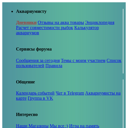
Аквариумисту
Дневники
Отзывы на аква товары
Энциклопедия
Расчет совместимости рыбок
Калькулятор
аквариумов
Сервисы форума
Сообщения за сегодня
Темы с моим участием
Список
пользователей
Правила
Общение
Календарь событий
Чат в Telegram
Аквариумисты на
карте
Группа в VK
Интересно
Наши Магазины
Мы все :)
Игра на память