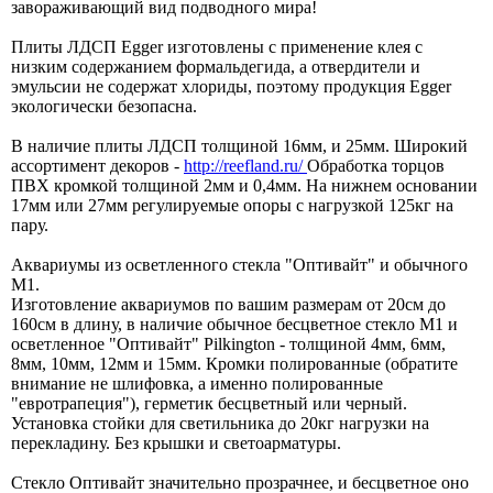
завораживающий вид подводного мира!
Плиты ЛДСП Egger изготовлены с применение клея с
низким содержанием формальдегида, а отвердители и
эмульсии не содержат хлориды, поэтому продукция Egger
экологически безопасна.
В наличие плиты ЛДСП толщиной 16мм, и 25мм. Широкий
ассортимент декоров -
http://reefland.ru/
Обработка торцов
ПВХ кромкой толщиной 2мм и 0,4мм. На нижнем основании
17мм или 27мм регулируемые опоры с нагрузкой 125кг на
пару.
Аквариумы из осветленного стекла "Оптивайт" и обычного
М1.
Изготовление аквариумов по вашим размерам от 20см до
160см в длину, в наличие обычное бесцветное стекло М1 и
осветленное "Оптивайт" Pilkington - толщиной 4мм, 6мм,
8мм, 10мм, 12мм и 15мм. Кромки полированные (обратите
внимание не шлифовка, а именно полированные
"евротрапеция"), герметик бесцветный или черный.
Установка стойки для светильника до 20кг нагрузки на
перекладину. Без крышки и светоарматуры.
Стекло Оптивайт значительно прозрачнее, и бесцветное оно