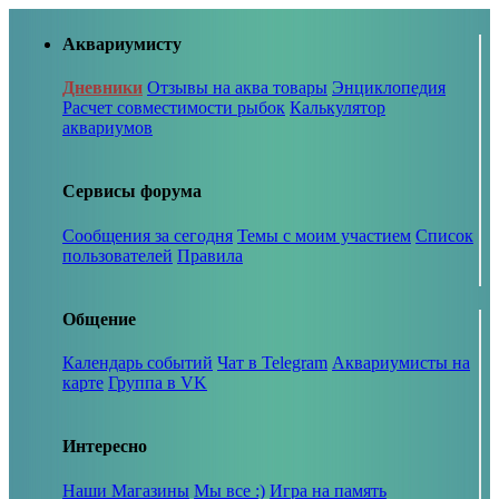
Аквариумисту
Дневники
Отзывы на аква товары
Энциклопедия
Расчет совместимости рыбок
Калькулятор
аквариумов
Сервисы форума
Сообщения за сегодня
Темы с моим участием
Список
пользователей
Правила
Общение
Календарь событий
Чат в Telegram
Аквариумисты на
карте
Группа в VK
Интересно
Наши Магазины
Мы все :)
Игра на память