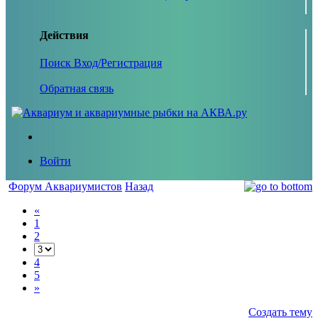
Действия
Поиск
Вход/Регистрация
Обратная связь
Войти
Форум Аквариумистов
Назад
«
1
2
4
5
»
Создать тему