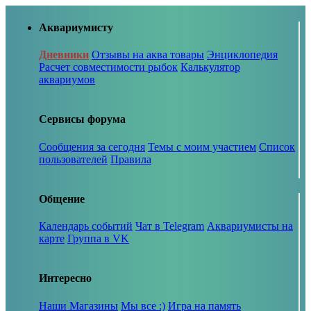
Аквариумисту
Дневники
Отзывы на аква товары
Энциклопедия
Расчет совместимости рыбок
Калькулятор
аквариумов
Сервисы форума
Сообщения за сегодня
Темы с моим участием
Список
пользователей
Правила
Общение
Календарь событий
Чат в Telegram
Аквариумисты на
карте
Группа в VK
Интересно
Наши Магазины
Мы все :)
Игра на память