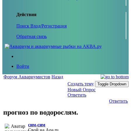
Действия
Поиск
Вход/Регистрация
Обратная связь
Войти
Форум Аквариумистов
Назад
Создать тему
Toggle Dropdown
Новый Опрос
Ответить
Ответить
прогноз по водорослям.
сим-сим
Свой на Aqa.ru