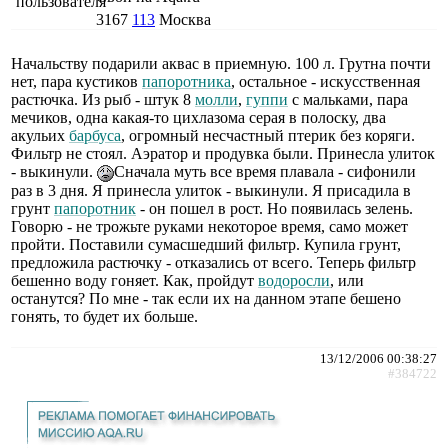
3167
113
Москва
Начальству подарили аквас в приемную. 100 л. Грутна почти
нет, пара кустиков
папоротника
, остальное - искусственная
растючка. Из рыб - штук 8
молли
,
гуппи
с мальками, пара
мечиков, одна какая-то цихлазома серая в полоску, два
акульих
барбуса
, огромный несчастный птерик без коряги.
Фильтр не стоял. Аэратор и продувка были. Принесла улиток
- выкинули.
Сначала муть все время плавала - сифонили
раз в 3 дня. Я принесла улиток - выкинули. Я присадила в
грунт
папоротник
- он пошел в рост. Но появилась зелень.
Говорю - не трожьте руками некоторое время, само может
пройти. Поставили сумасшедший фильтр. Купила грунт,
предложила растючку - отказались от всего. Теперь фильтр
бешенно воду гоняет. Как, пройдут
водоросли
, или
останутся? По мне - так если их на данном этапе бешено
гонять, то будет их больше.
13/12/2006 00:38:27
#384722