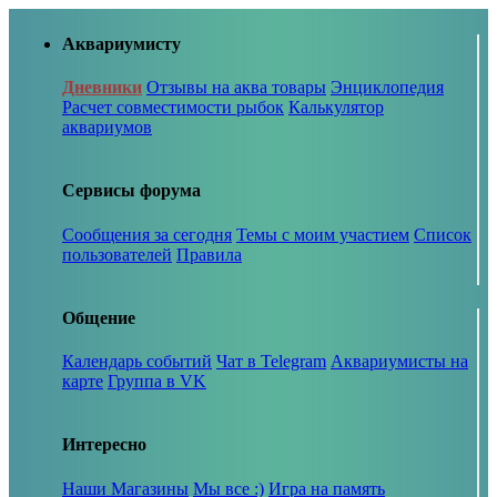
Аквариумисту
Дневники
Отзывы на аква товары
Энциклопедия
Расчет совместимости рыбок
Калькулятор
аквариумов
Сервисы форума
Сообщения за сегодня
Темы с моим участием
Список
пользователей
Правила
Общение
Календарь событий
Чат в Telegram
Аквариумисты на
карте
Группа в VK
Интересно
Наши Магазины
Мы все :)
Игра на память