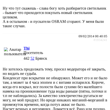
Ну что тут скажешь - слава богу хоть разбирается светильник
- бывает что приходится покупать новый светильник
целиком.
А в остальном - и пускатели OSRAM сгорают. У меня были
такие случаи.
09/02/2014 00:40:05
#1934241
Thi
Посетитель
442
52
Брянск
Не хотелось продолжать тему, просил модератора её закрыть,
но видать не судьба.
Конденсат при вскрытии не обнаружил. Может его и не было
там, а может за 4 часа эпопеи и с витами испарился. Короче,
когда его вскрыл, все полости были сухими без малейшего
намека на проникновение туда воды раньше (пятна, потеки и
т.п не наблюдались). За качество электричества ругаться не
могу, не мой продукт. Но вроде никаких миганий-морганий в
промежуток времени, когда потух аквас не было.
Насчет вечных и негорящих. Ломается всё. Рано или поздно.