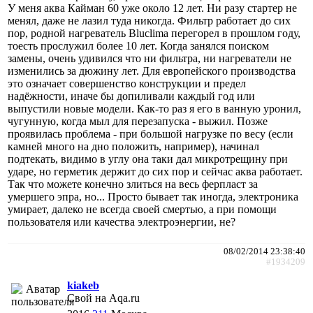
У меня аква Кайман 60 уже около 12 лет. Ни разу стартер не
менял, даже не лазил туда никогда. Фильтр работает до сих
пор, родной нагреватель Bluclima перегорел в прошлом году,
тоесть прослужил более 10 лет. Когда занялся поиском
замены, очень удивился что ни фильтра, ни нагреватели не
изменились за дюжину лет. Для европейского производства
это означает совершенство конструкции и предел
надёжности, иначе бы допиливали каждый год или
выпустили новые модели. Как-то раз я его в ванную уронил,
чугунную, когда мыл для перезапуска - выжил. Позже
проявилась проблема - при большой нагрузке по весу (если
камней много на дно положить, например), начинал
подтекать, видимо в углу она таки дал микротрещину при
ударе, но герметик держит до сих пор и сейчас аква работает.
Так что можете конечно злиться на весь ферпласт за
умершего эпра, но... Просто бывает так иногда, электроника
умирает, далеко не всегда своей смертью, а при помощи
пользователя или качества электроэнергии, не?
08/02/2014 23:38:40
#1934209
kiakeb
Свой на Aqa.ru