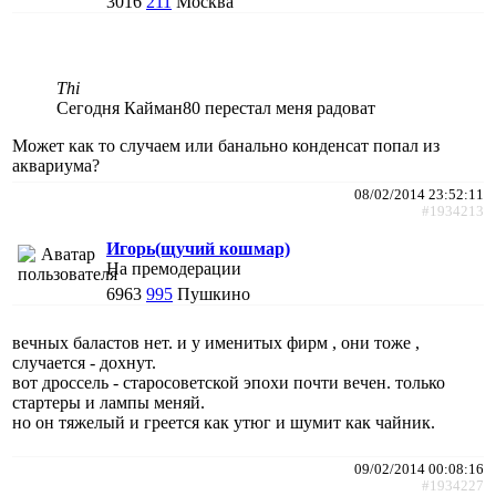
3016
211
Москва
Thi
Сегодня Кайман80 перестал меня радоват
Может как то случаем или банально конденсат попал из
аквариума?
08/02/2014 23:52:11
#1934213
Игорь(щучий кошмар)
На премодерации
6963
995
Пушкино
вечных баластов нет. и у именитых фирм , они тоже ,
случается - дохнут.
вот дроссель - старосоветской эпохи почти вечен. только
стартеры и лампы меняй.
но он тяжелый и греется как утюг и шумит как чайник.
09/02/2014 00:08:16
#1934227