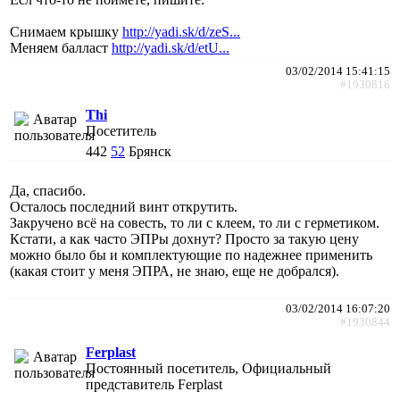
Снимаем крышку
http://yadi.sk/d/zeS...
Меняем балласт
http://yadi.sk/d/etU...
03/02/2014 15:41:15
#1930816
Thi
Посетитель
442
52
Брянск
Да, спасибо.
Осталось последний винт открутить.
Закручено всё на совесть, то ли с клеем, то ли с герметиком.
Кстати, а как часто ЭПРы дохнут? Просто за такую цену
можно было бы и комплектующие по надежнее применить
(какая стоит у меня ЭПРА, не знаю, еще не добрался).
03/02/2014 16:07:20
#1930844
Ferplast
Постоянный посетитель, Официальный
представитель Ferplast