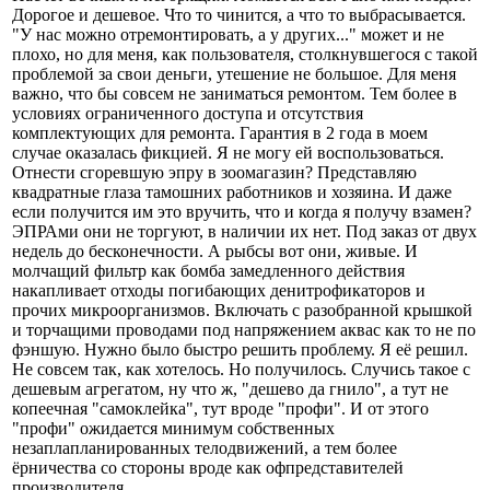
Дорогое и дешевое. Что то чинится, а что то выбрасывается.
"У нас можно отремонтировать, а у других..." может и не
плохо, но для меня, как пользователя, столкнувшегося с такой
проблемой за свои деньги, утешение не большое. Для меня
важно, что бы совсем не заниматься ремонтом. Тем более в
условиях ограниченного доступа и отсутствия
комплектующих для ремонта. Гарантия в 2 года в моем
случае оказалась фикцией. Я не могу ей воспользоваться.
Отнести сгоревшую эпру в зоомагазин? Представляю
квадратные глаза тамошних работников и хозяина. И даже
если получится им это вручить, что и когда я получу взамен?
ЭПРАми они не торгуют, в наличии их нет. Под заказ от двух
недель до бесконечности. А рыбсы вот они, живые. И
молчащий фильтр как бомба замедленного действия
накапливает отходы погибающих денитрофикаторов и
прочих микроорганизмов. Включать с разобранной крышкой
и торчащими проводами под напряжением аквас как то не по
фэншую. Нужно было быстро решить проблему. Я её решил.
Не совсем так, как хотелось. Но получилось. Случись такое с
дешевым агрегатом, ну что ж, "дешево да гнило", а тут не
копеечная "самоклейка", тут вроде "профи". И от этого
"профи" ожидается минимум собственных
незаплапланированных телодвижений, а тем более
ёрничества со стороны вроде как офпредставителей
производителя.