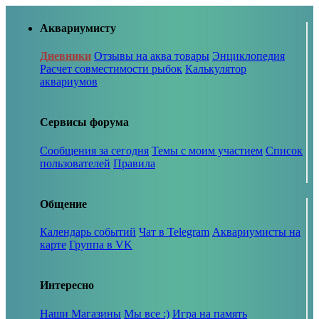
Аквариумисту
Дневники
Отзывы на аква товары
Энциклопедия
Расчет совместимости рыбок
Калькулятор
аквариумов
Сервисы форума
Сообщения за сегодня
Темы с моим участием
Список
пользователей
Правила
Общение
Календарь событий
Чат в Telegram
Аквариумисты на
карте
Группа в VK
Интересно
Наши Магазины
Мы все :)
Игра на память