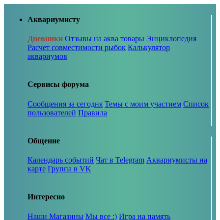
Аквариумисту
Дневники
Отзывы на аква товары
Энциклопедия
Расчет совместимости рыбок
Калькулятор
аквариумов
Сервисы форума
Сообщения за сегодня
Темы с моим участием
Список
пользователей
Правила
Общение
Календарь событий
Чат в Telegram
Аквариумисты на
карте
Группа в VK
Интересно
Наши Магазины
Мы все :)
Игра на память