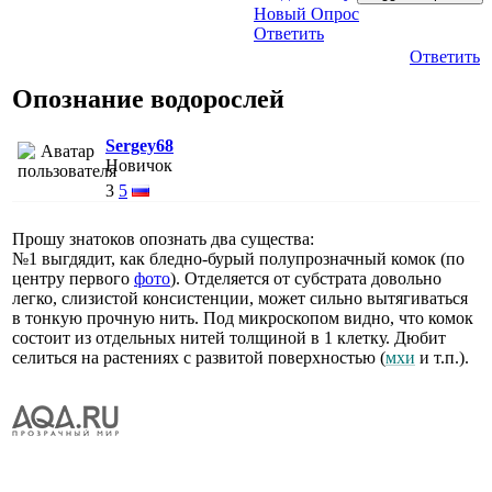
Новый Опрос
Ответить
Ответить
Опознание водорослей
Sergey68
Новичок
3
5
Прошу знатоков опознать два существа:
№1 выгдядит, как бледно-бурый полупрозначный комок (по
центру первого
фото
). Отделяется от субстрата довольно
легко, слизистой консистенции, может сильно вытягиваться
в тонкую прочную нить. Под микроскопом видно, что комок
состоит из отдельных нитей толщиной в 1 клетку. Дюбит
селиться на растениях с развитой поверхностью (
мхи
и т.п.).