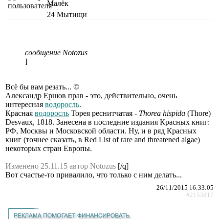
Малёк
24
Мытищи
сообщение Notozus
]
Всё бы вам резать... ©
Александр Ершов прав - это, действительно, очень
интересная
водоросль
.
Красная
водоросль
Торея реснитчатая -
Thorea hispida
(Thore)
Desvaux, 1818. Занесена в последние издания Красных книг:
РФ, Москвы и Московской области. Ну, и в ряд Красных
книг (точнее сказать, в Red List of rare and threatened algae)
некоторых стран Европы.
Изменено 25.11.15 автор Notozus
[/q]
Вот счастье-то привалило, что только с ним делать...
26/11/2015 16:33:05
#2153817