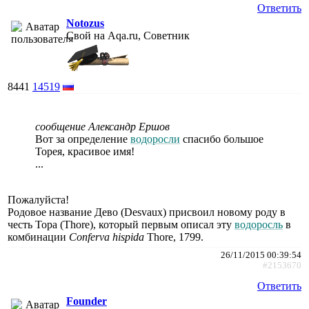
Ответить
Notozus
Свой на Aqa.ru, Советник
8441
14519
сообщение Александр Ершов
Вот за определение
водоросли
спасибо большое
Торея, красивое имя!
...
Пожалуйста!
Родовое название Дево (Desvaux) присвоил новому роду в
честь Тора (Thore), который первым описал эту
водоросль
в
комбинации
Conferva hispida
Thore, 1799.
26/11/2015 00:39:54
#2153670
Ответить
Founder