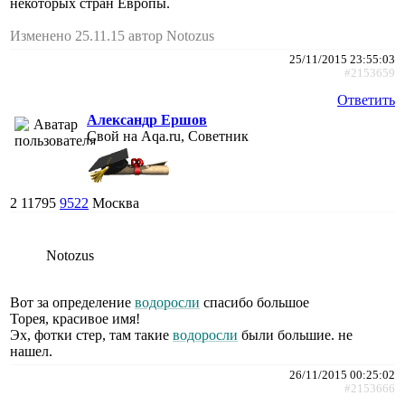
некоторых стран Европы.
Изменено 25.11.15 автор Notozus
25/11/2015 23:55:03
#2153659
Ответить
Александр Ершов
Свой на Aqa.ru, Советник
2
11795
9522
Москва
Notozus
Вот за определение
водоросли
спасибо большое
Торея, красивое имя!
Эх, фотки стер, там такие
водоросли
были большие. не
нашел.
26/11/2015 00:25:02
#2153666