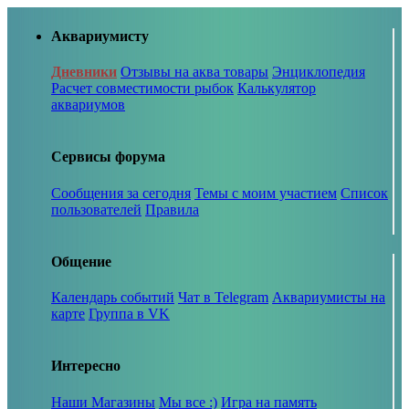
Аквариумисту
Дневники
Отзывы на аква товары
Энциклопедия
Расчет совместимости рыбок
Калькулятор
аквариумов
Сервисы форума
Сообщения за сегодня
Темы с моим участием
Список
пользователей
Правила
Общение
Календарь событий
Чат в Telegram
Аквариумисты на
карте
Группа в VK
Интересно
Наши Магазины
Мы все :)
Игра на память