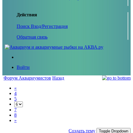
Действия
Поиск
Вход/Регистрация
Обратная связь
Войти
Форум Аквариумистов
Назад
«
4
5
7
8
»
Создать тему
Toggle Dropdown