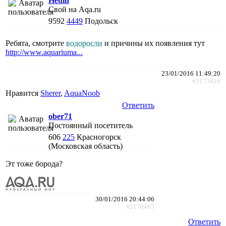
Hedin
Свой на Aqa.ru
9592
4449
Подольск
Ребята, смотрите
водоросли
и причины их появления тут
http://www.aquariuma...
23/01/2016 11:49:20
#2175826
Нравится
Sherer
,
AquaNoob
Ответить
ober71
Постоянный посетитель
606
225
Красногорск
(Московская область)
Эт тоже борода?
30/01/2016 20:44:06
#2178465
Ответить