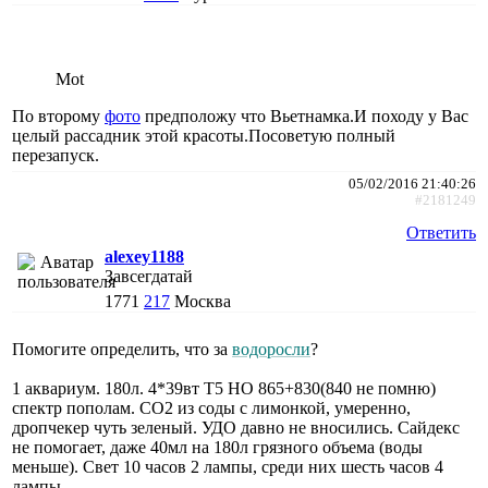
Mot
По второму
фото
предположу что Вьетнамка.И походу у Вас
целый рассадник этой красоты.Посоветую полный
перезапуск.
05/02/2016 21:40:26
#2181249
Ответить
alexey1188
Завсегдатай
1771
217
Москва
Помогите определить, что за
водоросли
?
1 аквариум. 180л. 4*39вт T5 HO 865+830(840 не помню)
спектр пополам. CO2 из соды с лимонкой, умеренно,
дропчекер чуть зеленый. УДО давно не вносились. Сайдекс
не помогает, даже 40мл на 180л грязного объема (воды
меньше). Свет 10 часов 2 лампы, среди них шесть часов 4
лампы.