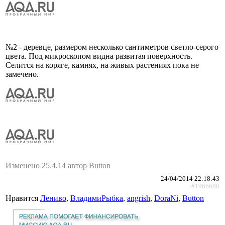
№2 - деревце, размером несколько сантиметров светло-серого
цвета. Под микроскопом видна развитая поверхность.
Селится на коряге, камнях, на живых растениях пока не
замечено.
Изменено 25.4.14 автор Button
24/04/2014 22:18:43
#1966680
Нравится
Лениво
,
ВладимиРыбка
,
angrish
,
DoraNi
,
Button