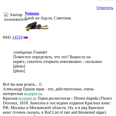
Ответить
Notozus
Свой на Aqa.ru, Советник
8441
14519
сообщение Founder
Помогите определить, что это? Выросло на
коряге, схватить оторвать невозможно - скользкое.
[photo]
[photo]
Всё бы вам резать... ©
Александр Ершов прав - это, действительно, очень
интересная
водоросль
.
Красная
водоросль
Торея реснитчатая -
Thorea hispida
(Thore)
Desvaux, 1818. Занесена в последние издания Красных книг:
РФ, Москвы и Московской области. Ну, и в ряд Красных
книг (точнее сказать, в Red List of rare and threatened algae)