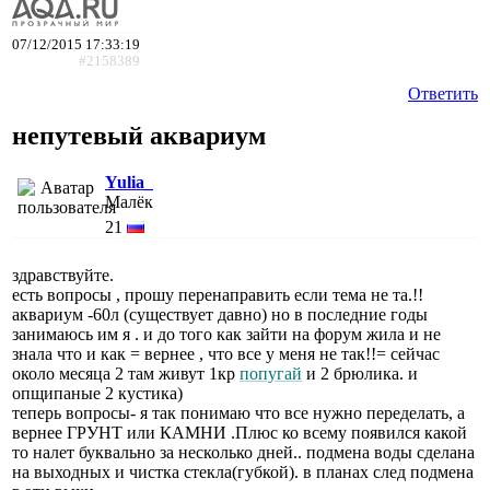
07/12/2015 17:33:19
#2158389
Ответить
непутевый аквариум
Yulia_
Малёк
21
здравствуйте.
есть вопросы , прошу перенаправить если тема не та.!!
аквариум -60л (существует давно) но в последние годы
занимаюсь им я . и до того как зайти на форум жила и не
знала что и как = вернее , что все у меня не так!!= сейчас
около месяца 2 там живут 1кр
попугай
и 2 брюлика. и
опщипаные 2 кустика)
теперь вопросы- я так понимаю что все нужно переделать, а
вернее ГРУНТ или КАМНИ .Плюс ко всему появился какой
то налет буквально за несколько дней.. подмена воды сделана
на выходных и чистка стекла(губкой). в планах след подмена