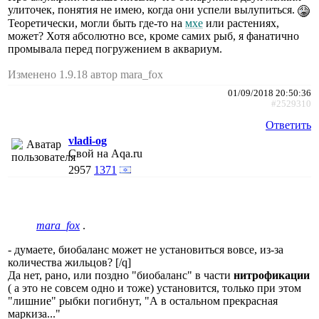
улиточек, понятия не имею, когда они успели вылупиться.
Теоретически, могли быть где-то на
мхе
или растениях,
может? Хотя абсолютно все, кроме самих рыб, я фанатично
промывала перед погружением в аквариум.
Изменено 1.9.18 автор mara_fox
01/09/2018 20:50:36
#2529310
Ответить
vladi-og
Свой на Aqa.ru
2957
1371
mara_fox
.
- думаете, биобаланс может не установиться вовсе, из-за
количества жильцов? [/q]
Да нет, рано, или поздно "биобаланс" в части
нитрофикации
( а это не совсем одно и тоже) установится, только при этом
"лишние" рыбки погибнут, "А в остальном прекрасная
маркиза..."