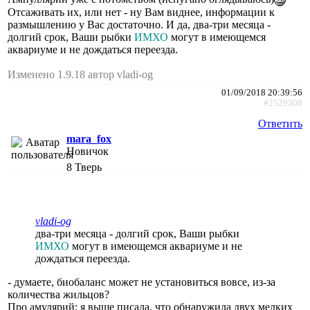
Отсаживать их, или нет - ну Вам виднее, информации к
размышлению у Вас достаточно. И да, два-три месяца -
долгий срок, Ваши рыбки
ИМХО
могут в имеющемся
аквариуме и не дождаться переезда.
Изменено 1.9.18 автор vladi-og
01/09/2018 20:39:56
#2529308
Ответить
mara_fox
Новичок
8
Тверь
vladi-og
два-три месяца - долгий срок, Ваши рыбки
ИМХО
могут в имеющемся аквариуме и не
дождаться переезда.
- думаете, биобаланс может не установиться вовсе, из-за
количества жильцов?
Про амулярий: я выше писала, что обнаружила двух мелких