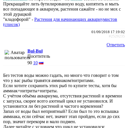
Прекращайте лить бутилированную воду, кипятить и мыть
все попадающее в аквариум, растения сажайте - но не мох с
этой дурацкой
"кладофорой" -
Растения для начинающих аквариумистов
(список)
01/09/2018 17:19:02
#2529235
Ответить
Bul-Bul
Посетитель
90
10
Без тестов воды можно гадать, но много что говорит о том
что у вас рыбы травятся аммиаком/нитритами.
Если хотите сохранить этих рыб то купите тесты, хотя бы
аммиак+нитриты+нитраты.
С учётом объёма аквариума, отсутствия растений и времени
с запуска, скорее всего азотный цикл не установился. И
установится ли без растений и частого кормления?
Запах от воды был неприятный? Если был то это вспышка
аммиака, если сейчас нет, значит этап пройден, если до сих
пор, значит перекорм и мало подмен.
Далее читайте с условием что цикл не установился: