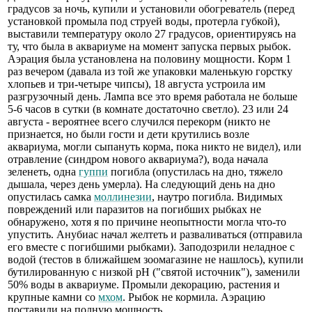
градусов за ночь, купили и установили обогреватель (перед
установкой промыла под струей воды, протерла губкой),
выставили температуру около 27 градусов, ориентируясь на
ту, что была в аквариуме на момент запуска первых рыбок.
Аэрация была установлена на половину мощности. Корм 1
раз вечером (давала из той же упаковки маленькую горстку
хлопьев и три-четыре чипсы), 18 августа устроила им
разгрузочный день. Лампа все это время работала не больше
5-6 часов в сутки (в комнате достаточно светло). 23 или 24
августа - вероятнее всего случился перекорм (никто не
признается, но были гости и дети крутились возле
аквариума, могли сыпануть корма, пока никто не видел), или
отравление (синдром нового аквариума?), вода начала
зеленеть, одна
гуппи
погибла (опустилась на дно, тяжело
дышала, через день умерла). На следующий день на дно
опустилась самка
моллинезии
, наутро погибла. Видимых
повреждений или паразитов на погибших рыбках не
обнаружено, хотя я по причине неопытности могла что-то
упустить. Анубиас начал желтеть и разваливаться (отправила
его вместе с погибшими рыбками). Заподозрили неладное с
водой (тестов в ближайшем зоомагазине не нашлось), купили
бутилированную с низкой pH ("святой источник"), заменили
50% воды в аквариуме. Промыли декорацию, растения и
крупные камни со
мхом
. Рыбок не кормила. Аэрацию
поставили на полную мощность.