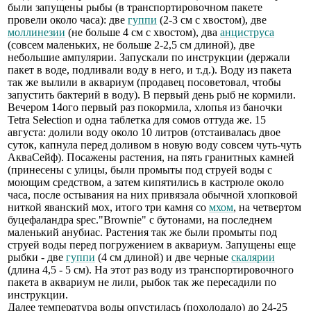
были запущены рыбы (в транспортировочном пакете
провели около часа): две
гуппи
(2-3 см с хвостом), две
моллинезии
(не больше 4 см с хвостом), два
анциструса
(совсем маленьких, не больше 2-2,5 см длиной), две
небольшие ампулярии. Запускали по инструкции (держали
пакет в воде, подливали воду в него, и т.д.). Воду из пакета
так же вылили в аквариум (продавец посоветовал, чтобы
запустить бактерий в воду). В первый день рыб не кормили.
Вечером 14ого первый раз покормила, хлопья из баночки
Tetra Selection и одна таблетка для сомов оттуда же. 15
августа: долили воду около 10 литров (отстаивалась двое
суток, капнула перед доливом в новую воду совсем чуть-чуть
АкваСейф). Посажены растения, на пять гранитных камней
(принесены с улицы, были промыты под струей воды с
моющим средством, а затем кипятились в кастрюле около
часа, после остывания на них привязала обычной хлопковой
ниткой яванский мох, итого три камня со
мхом
, на четвертом
буцефаландра spec."Brownie" с бутонами, на последнем
маленький анубиас. Растения так же были промыты под
струей воды перед погружением в аквариум. Запущены еще
рыбки - две
гуппи
(4 см длиной) и две черные
скалярии
(длина 4,5 - 5 см). На этот раз воду из транспортировочного
пакета в аквариум не лили, рыбок так же пересадили по
инструкции.
Далее температура воды опустилась (похолодало) до 24-25