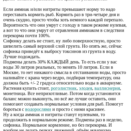
Если аммиак и/или нитриты превышают норму то надо
переставать кормить рыб. Кормить раз в три-четыре дня и
очень скудно, просто чтобы хоть немного каждой перепало.
Вероятность что они умрут с голоду в таком режиме нулевая,
а вот то что они умрут от отравления аммиаком в следствии
перекорма почти 100%.
Сифонку делать не стоит, ну либо поверхностную, просто
шевелить самый верхний слой грунта. Но опять же, сейчас
сифонка приведёт к выбросу токсинов из грунта в воду.
Лучше подождать.
Подмены делать 30% КАЖДЫЙ день. То есть если у вас
воды 30 литров реальных, то менять 10 литров. Если в
Москве, то нет никакого смысла в отстаивании воды, просто
наливайте с крана через ведро, подбирая температуру, она
должна быть +/- 2 градуса относительно воды в аквариуме.
Растения купить стоит,
роголистник
,
элодея
,
валлиснерия
,
монетница. Все неприхотливые. Потом когда установится
баланс можно выкинуть, но всё же лучше оставить, они
помогают создавать нормальные условия для рыб. Помогут
бороться с
водорослями
и просто с ними красивее.
Ну а когда аммиак и нитриты станут нулевыми, то
продолжить в нормальном режиме. Подмены раз в неделю,
сифонка. Нормальное кормление, но без перекорма. И
вообще не делать резких движений, объём аквариума