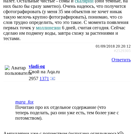
налет. Остальные чистые - сомы и
скалярии
(они темные, на
них было бы сразу заметно). Очень надеюсь, что получится
сфотографировать (у меня 35 мм объектив не хочет никак
такую мелочь крупно фотографировать), понимаю, что со
слов трудно определить, что это такое. С момента появления
первых точек у
моллинезии
6 дней, считая сегодня. Сейчас
сделаю им подмену воды, завтра схожу за растениями и
тестами.
01/09/2018 20:20:12
#2529305
Ответить
vladi-og
Свой на Aqa.ru
2957
1371
mara_fox
Почитаю про их отдельное содержание (что
теперь поделать, раз они уже есть, тем более уже с
потомством).
Ампуллярии уже с потомством (испугано оглядываюсь)