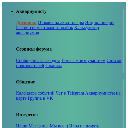
Аквариумисту
Дневники
Отзывы на аква товары
Энциклопедия
Расчет совместимости рыбок
Калькулятор
аквариумов
Сервисы форума
Сообщения за сегодня
Темы с моим участием
Список
пользователей
Правила
Общение
Календарь событий
Чат в Telegram
Аквариумисты на
карте
Группа в VK
Интересно
Наши Магазины
Мы все :)
Игра на память