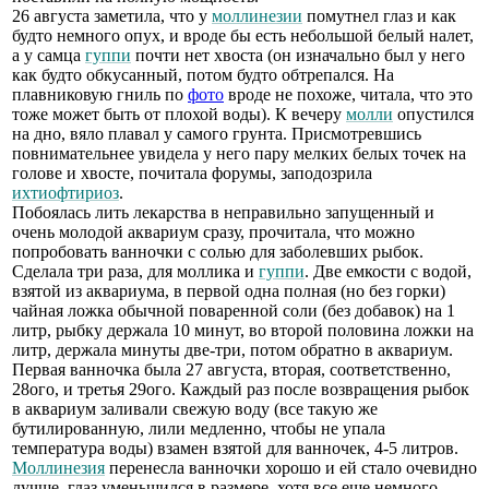
26 августа заметила, что у
моллинезии
помутнел глаз и как
будто немного опух, и вроде бы есть небольшой белый налет,
а у самца
гуппи
почти нет хвоста (он изначально был у него
как будто обкусанный, потом будто обтрепался. На
плавниковую гниль по
фото
вроде не похоже, читала, что это
тоже может быть от плохой воды). К вечеру
молли
опустился
на дно, вяло плавал у самого грунта. Присмотревшись
повнимательнее увидела у него пару мелких белых точек на
голове и хвосте, почитала форумы, заподозрила
ихтиофтириоз
.
Побоялась лить лекарства в неправильно запущенный и
очень молодой аквариум сразу, прочитала, что можно
попробовать ванночки с солью для заболевших рыбок.
Сделала три раза, для моллика и
гуппи
. Две емкости с водой,
взятой из аквариума, в первой одна полная (но без горки)
чайная ложка обычной поваренной соли (без добавок) на 1
литр, рыбку держала 10 минут, во второй половина ложки на
литр, держала минуты две-три, потом обратно в аквариум.
Первая ванночка была 27 августа, вторая, соответственно,
28ого, и третья 29ого. Каждый раз после возвращения рыбок
в аквариум заливали свежую воду (все такую же
бутилированную, лили медленно, чтобы не упала
температура воды) взамен взятой для ванночек, 4-5 литров.
Моллинезия
перенесла ванночки хорошо и ей стало очевидно
лучше, глаз уменьшился в размере, хотя все еще немного