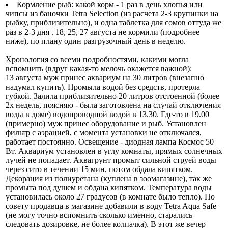
Кормление рыб: какой корм - 1 раз в день хлопья или
чипсы из баночки Tetra Selection (из расчета 2-3 крупинки на
рыбку, приблизительно), и одна таблетка для сомов оттуда же
раз в 2-3 дня . 18, 25, 27 августа не кормили (подробнее
ниже), по плану один разгрузочный день в неделю.
Хронология со всеми подробностями, какими могла
вспомнить (вдруг какая-то мелочь окажется важной):
13 августа муж принес аквариум на 30 литров (внезапно
надумал купить). Промыла водой без средств, протерла
губкой. Залила приблизительно 20 литров отстоенной (более
2х недель, поясняю - была заготовлена на случай отключения
воды в доме) водопроводной водой в 13.30. Где-то в 19.00
(примерно) муж принес оборудование и рыб. Установлен
фильтр с аэрацией, с момента установки не отключался,
работает постоянно. Освещение - диодная лампа Космос 50
Вт. Аквариум установлен в углу комнаты, прямых солнечных
лучей не попадает. Аквагрунт промыт сильной струей воды
через сито в течении 15 мин, потом обдала кипятком.
Декорация из полиуретана (куплена в зоомагазине), так же
промыта под душем и обдана кипятком. Температура воды
установилась около 27 градусов (в комнате было тепло). По
совету продавца в магазине добавили в воду Tetra Aqua Safe
(не могу точно вспомнить сколько именно, старались
следовать дозировке, не более колпачка). В этот же вечер