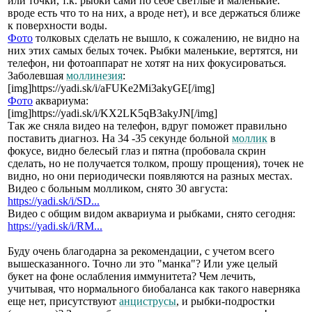
или точки, т.к. рыбки сами по себе светлые и маленькие.
вроде есть что то на них, а вроде нет), и все держаться ближе
к поверхности воды.
Фото
толковых сделать не вышло, к сожалению, не видно на
них этих самых белых точек. Рыбки маленькие, вертятся, ни
телефон, ни фотоаппарат не хотят на них фокусироваться.
Заболевшая
моллинезия
:
[img]https://yadi.sk/i/aFUKe2Mi3akyGE[/img]
Фото
аквариума:
[img]https://yadi.sk/i/KX2LK5qB3akyJN[/img]
Так же сняла видео на телефон, вдруг поможет правильно
поставить диагноз. На 34 -35 секунде больной
моллик
в
фокусе, видно белесый глаз и пятна (пробовала скрин
сделать, но не получается толком, прошу прощения), точек не
видно, но они периодически появляются на разных местах.
Видео с больным молликом, снято 30 августа:
https://yadi.sk/i/SD...
Видео с общим видом аквариума и рыбками, снято сегодня:
https://yadi.sk/i/RM...
Буду очень благодарна за рекомендации, с учетом всего
вышесказанного. Точно ли это "манка"? Или уже целый
букет на фоне ослабления иммунитета? Чем лечить,
учитывая, что нормального биобаланса как такого наверняка
еще нет, присутствуют
анциструсы
, и рыбки-подростки