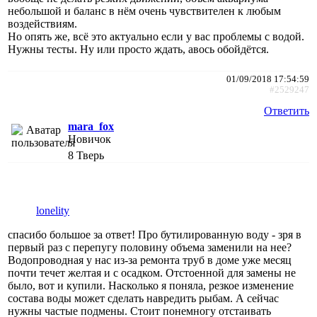
небольшой и баланс в нём очень чувствителен к любым
воздействиям.
Но опять же, всё это актуально если у вас проблемы с водой.
Нужны тесты. Ну или просто ждать, авось обойдётся.
01/09/2018 17:54:59
#2529247
Ответить
mara_fox
Новичок
8
Тверь
lonelity
спасибо большое за ответ! Про бутилированную воду - зря в
первый раз с перепугу половину объема заменили на нее?
Водопроводная у нас из-за ремонта труб в доме уже месяц
почти течет желтая и с осадком. Отстоенной для замены не
было, вот и купили. Насколько я поняла, резкое изменение
состава воды может сделать навредить рыбам. А сейчас
нужны частые подмены. Стоит понемногу отстаивать