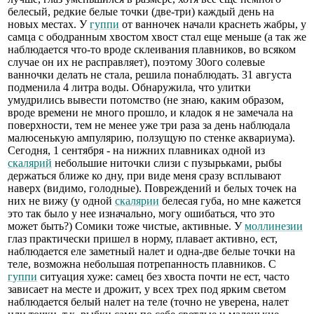
белесый, редкие белые точки (две-три) каждый день на
новых местах. У
гуппи
от ванночек начали краснеть жабры, у
самца с ободранным хвостом хвост стал еще меньше (а так же
наблюдается что-то вроде склеивания плавников, во всяком
случае он их не расправляет), поэтому 30ого солевые
ванночки делать не стала, решила понаблюдать. 31 августа
подменила 4 литра воды. Обнаружила, что улитки
умудрились вывести потомство (не знаю, каким образом,
вроде времени не много прошло, и кладок я не замечала на
поверхности, тем не менее уже три раза за день наблюдала
малюсенькую ампулярию, ползущую по стенке аквариума).
Сегодня, 1 сентября - на нижних плавниках одной из
скалярий
небольшие ниточки слизи с пузырьками, рыбы
держаться ближе ко дну, при виде меня сразу всплывают
наверх (видимо, голодные). Повреждений и белых точек на
них не вижу (у одной
скалярии
белесая губа, но мне кажется
это так было у нее изначально, могу ошибаться, что это
может быть?) Сомики тоже чистые, активные. У
моллинезии
глаз практически пришел в норму, плавает активно, ест,
наблюдается еле заметный налет и одна-две белые точки на
теле, возможна небольшая потрепанность плавников. С
гуппи
ситуация хуже: самец без хвоста почти не ест, часто
зависает на месте и дрожит, у всех трех под ярким светом
наблюдается белый налет на теле (точно не уверена, налет