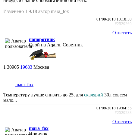
нибудь из наших зоомагазинов они есть.
Изменено 1.9.18 автор mara_fox
01/09/2018 18:18:58
#2529260
Ответить
папоротник
Свой на Aqa.ru, Советник
1
30905
19683
Москва
mara_fox
Температуру лучше снизить до 25, для
скалярий
30л совсем
мало...
01/09/2018 19:04:55
#2529283
Ответить
mara_fox
Новичок