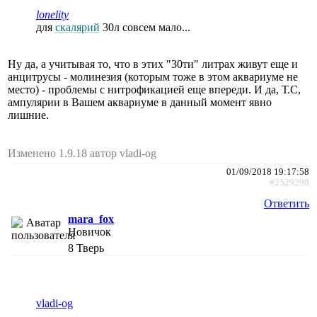
lonelity
для
скалярий
30л совсем мало...
Ну да, а учитывая то, что в этих "30ти" литрах живут еще и
анцитрусы - молинезия (которым тоже в этом аквариуме не
место) - проблемы с нитрофикацией еще впереди. И да, Т.С,
ампулярии в Вашем аквариуме в данный момент явно
лишние.
Изменено 1.9.18 автор vladi-og
01/09/2018 19:17:58
#2529290
Ответить
mara_fox
Новичок
8
Тверь
vladi-og