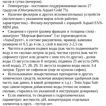
часов в сутки (вечером).
Температура - постоянно поддерживаемая около 27
градусов (Обогреватель Aquael Gold 75).
Наличие фильтров и других вспомогательных устройств
(желательно с указанием марок и/или рабочих
характеристик) - Фильтр внутренний с аэрацией Aquael FAN-
MINI plus.
Сведения о грунте (размер фракции и толщина слоя) -
аквагрунт "Морская фантазия" 3 кг (производитель
«АкваГрунт», в составе ракушечник, мрамор, камешки
размером от 0,5 до 4 см. ), слой в высоту 2-2,5 см.
Частота и режим подмен воды (как часто подмениваете
воду и по сколько литров за раз), чистки грунта (как часто
сифоните грунт или делаете с ним что-то другое) - долив
воды 15 августа (около 8 литров), подмена 25 августа (50%
всей воды), 27, 28, 29, 31 августа подмена воды около 3-4
литров. Грунт не сифонили (еще не купили сифон).
Использование лекарственных препаратов и других
химических средств, включая аквариумные удобрения (как
часто, как давно, в какой дозировке и т.д.) - Tetra Aqua Safe
при самом первом добавлении воды (точно не помню
сколько, старались по указанной в инструкции дозировке).
Если имеются, то сведения о гидрохимических
параметрах: жесткости, рН, концентрации отдельных
элементов и проч. - тестов нет.