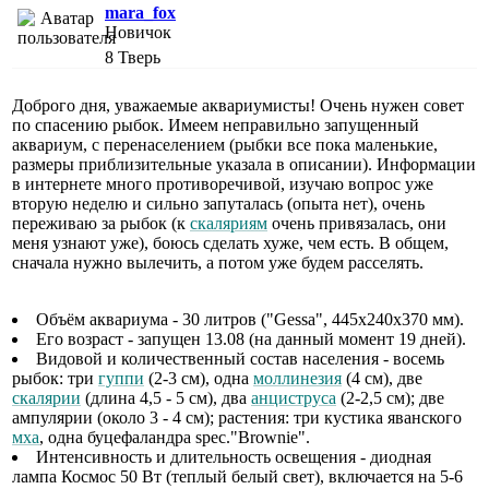
mara_fox
Новичок
8
Тверь
Доброго дня, уважаемые аквариумисты! Очень нужен совет
по спасению рыбок. Имеем неправильно запущенный
аквариум, с перенаселением (рыбки все пока маленькие,
размеры приблизительные указала в описании). Информации
в интернете много противоречивой, изучаю вопрос уже
вторую неделю и сильно запуталась (опыта нет), очень
переживаю за рыбок (к
скаляриям
очень привязалась, они
меня узнают уже), боюсь сделать хуже, чем есть. В общем,
сначала нужно вылечить, а потом уже будем расселять.
Объём аквариума - 30 литров ("Gessa", 445х240х370 мм).
Его возраст - запущен 13.08 (на данный момент 19 дней).
Видовой и количественный состав населения - восемь
рыбок: три
гуппи
(2-3 см), одна
моллинезия
(4 см), две
скалярии
(длина 4,5 - 5 см), два
анциструса
(2-2,5 см); две
ампулярии (около 3 - 4 см); растения: три кустика яванского
мха
, одна буцефаландра spec."Brownie".
Интенсивность и длительность освещения - диодная
лампа Космос 50 Вт (теплый белый свет), включается на 5-6