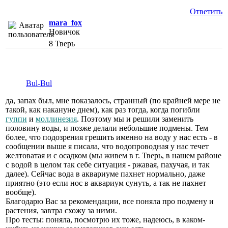
Ответить
mara_fox
Новичок
8
Тверь
Bul-Bul
да, запах был, мне показалось, странный (по крайней мере не
такой, как накануне днем), как раз тогда, когда погибли
гуппи
и
моллинезия
. Поэтому мы и решили заменить
половину воды, и позже делали небольшие подмены. Тем
более, что подозрения грешить именно на воду у нас есть - в
сообщении выше я писала, что водопроводная у нас течет
желтоватая и с осадком (мы живем в г. Тверь, в нашем районе
с водой в целом так себе ситуация - ржавая, пахучая, и так
далее). Сейчас вода в аквариуме пахнет нормально, даже
приятно (это если нос в аквариум сунуть, а так не пахнет
вообще).
Благодарю Вас за рекомендации, все поняла про подмену и
растения, завтра схожу за ними.
Про тесты: поняла, посмотрю их тоже, надеюсь, в каком-