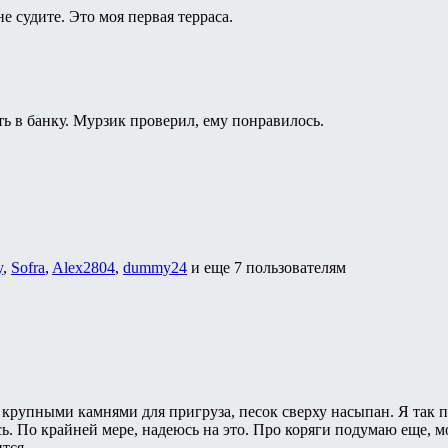
не судите. Это моя первая терраса.
ь в банку. Мурзик проверил, ему понравилось.
y
,
Sofra
,
Alex2804
,
dummy24
и еще
7 пользователям
крупными камнями для пригруза, песок сверху насыпан. Я так п
ь. По крайней мере, надеюсь на это. Про коряги подумаю еще, м
тся.