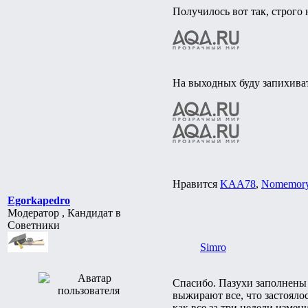
Получилось вот так, строго 
На выходных буду запихиват
Нравится
KAA78
,
Nomemor
Egorkapedro
Модератор , Кандидат в
Советники
Simro
Спасибо. Пазухи заполнены 
выжирают все, что застоялос
как все за три недели измени