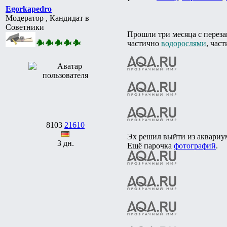
Egorkapedro
Модератор , Кандидат в
Советники
Прошли три месяца с переза
частично
водорослями
, час
8103
21610
Эх решил выйти из аквариум
3 дн.
Ещё парочка
фотографий
.