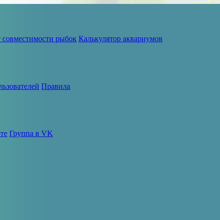
т совместимости рыбок
Калькулятор аквариумов
льзователей
Правила
те
Группа в VK