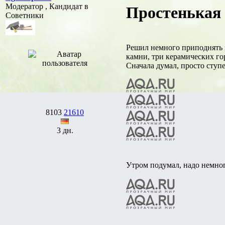
Модератор , Кандидат в
Простенькая 
Советники
Решил немного приподнять 
камни, три керамических г
Сначала думал, просто ступ
8103
21610
3 дн.
Утром подумал, надо немног