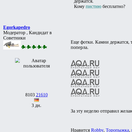
держатся.
Кому
пистию
бесплатно?
Egorkapedro
Модератор , Кандидат в
Советники
Еще фотки. Камни держатся, т
поперла.
8103
21610
3 дн.
За эту неделю отправил желаю
Нравится
Robby
,
Торопыжка
,