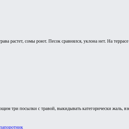
рава растет, сомы роют. Песок сравнялся, уклона нет. На террасе
щим три посылки с травой, выкидывать категорически жаль, взя
папоротник