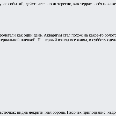
рсе событий, действительно интересно, как терраса себя покаже
ролетели как один день. Аквариум стал похож на какое-то болото
териальной пленкой. На первый взгляд все живы, в субботу сдел
растючках видна некритичная борода. Песочек приподзакис, надо 