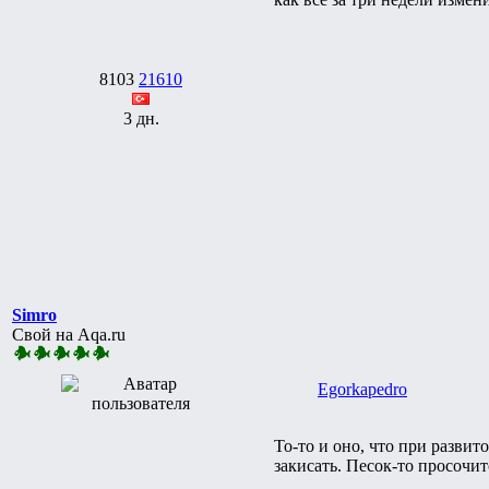
8103
21610
3 дн.
Simro
Свой на Aqa.ru
Egorkapedro
То-то и оно, что при развит
закисать. Песок-то просочит