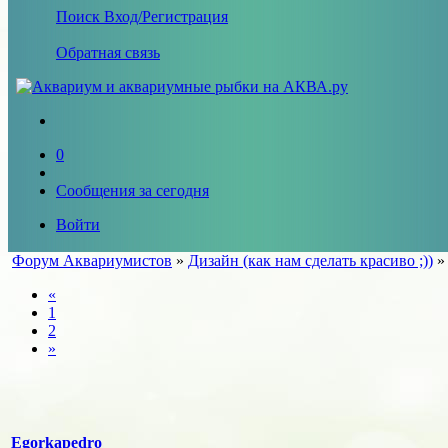
Поиск
Вход/Регистрация
Обратная связь
0
Сообщения за сегодня
Войти
Форум Аквариумистов
»
Дизайн (как нам сделать красиво ;))
«
1
2
»
Egorkapedro