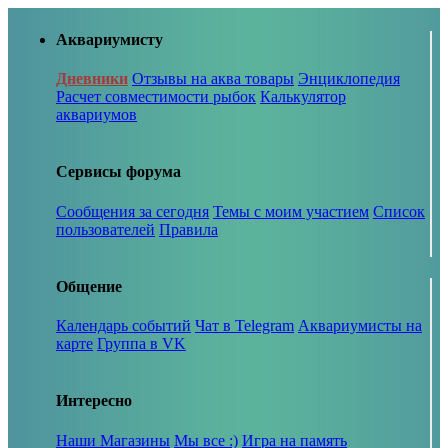
Аквариумисту
Дневники
Отзывы на аква товары
Энциклопедия
Расчет совместимости рыбок
Калькулятор
аквариумов
Сервисы форума
Сообщения за сегодня
Темы с моим участием
Список
пользователей
Правила
Общение
Календарь событий
Чат в Telegram
Аквариумисты на
карте
Группа в VK
Интересно
Наши Магазины
Мы все :)
Игра на память