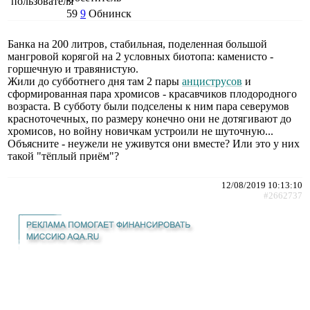
59
9
Обнинск
Банка на 200 литров, стабильная, поделенная большой
мангровой корягой на 2 условных биотопа: каменисто -
горшечную и травянистую.
Жили до субботнего дня там 2 пары
анциструсов
и
сформированная пара хромисов - красавчиков плодородного
возраста. В субботу были подселены к ним пара северумов
красноточечных, по размеру конечно они не дотягивают до
хромисов, но войну новичкам устроили не шуточную...
Объясните - неужели не уживутся они вместе? Или это у них
такой "тёплый приём"?
12/08/2019 10:13:10
#2662737