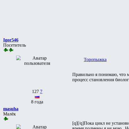
Igor546
Посетитель
Торопыжка
Правильно я понимаю, что мо
процесс становления биоло
127
7
8 года
masuha
Малёк
[q][/q]Пока цикл не установ
время подмены я не мою.. Не