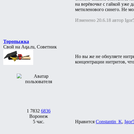
на верёвочке с гайкой уже 
метиленового синего. Не мож
Изменено 20.6.18 автор Igor
Торопыжка
Свой на Aqa.ru, Советник
Но вы же не обнуляете нитр
концентрации нитритов, что 
1
7832
6836
Воронеж
5 час.
Нравится
Constantin_K
,
Igor