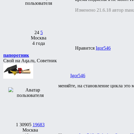
Изменено 21.6.18 автор mas
24
5
Москва
4 года
Нравится
Igor546
папоротник
Свой на Aqa.ru, Советник
Igor546
меняйте, на становление цикла это 
1
30905
19683
Москва