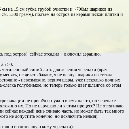
 5 см на 15 см губка грубой очистки и ~700мл шариков из
8 см, 1300 грамм), подъём на остров из керамической плитки и
ь под остров), сейчас отсадил + включил аэрацию.
 25-50.
метиленовый синий лить для лечения черепахи (врач
у менять, не делать баланс, я не вернул шарики из стекла
постоянно - невозможно, вернул шары, уже несколько полных
-слегка голубенькое, но теперь только цвет шлангов об этом
итрификации не прошёл и нужно время на это, но черепахе
постоянно их. Но не нарушаю ли я этим процесс? Не оттягиваю
и сейчас каждый день сливаю часть, но может быть так много
акого не допустить конечно, но исключить нельзя).
я гавно и слинявшую кожу черепахи):