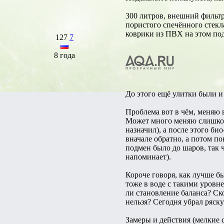
300 литров, внешний фильтр 
пористого спечённого стекла
коврики из ПВХ на этом по
127
7
8 года
До этого ещё улитки были и
Проблема вот в чём, меняю в
Может много меняю слишком
назначил), а после этого би
вначале обратно, а потом п
подмен было до шаров, так ч
напоминает).
Короче говоря, как лучше б
тоже в воде с такими уровн
ли становление баланса? Ск
нельзя? Сегодня убрал ряску
Замеры и действия (мелкие 