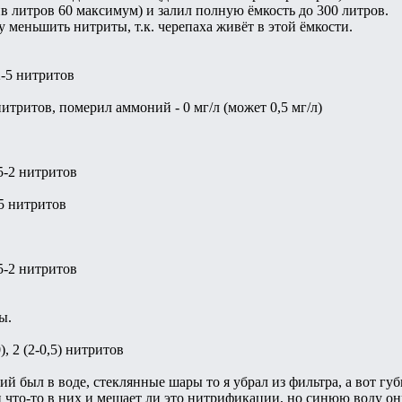
в литров 60 максимум) и залил полную ёмкость до 300 литров.
 меньшить нитриты, т.к. черепаха живёт в этой ёмкости.
 2-5 нитритов
 нитритов, померил аммоний - 0 мг/л (может 0,5 мг/л)
,5-2 нитритов
-5 нитритов
,5-2 нитритов
ы.
), 2 (2-0,5) нитритов
ий был в воде, стеклянные шары то я убрал из фильтра, а вот гу
и что-то в них и мешает ли это нитрификации, но синюю воду о