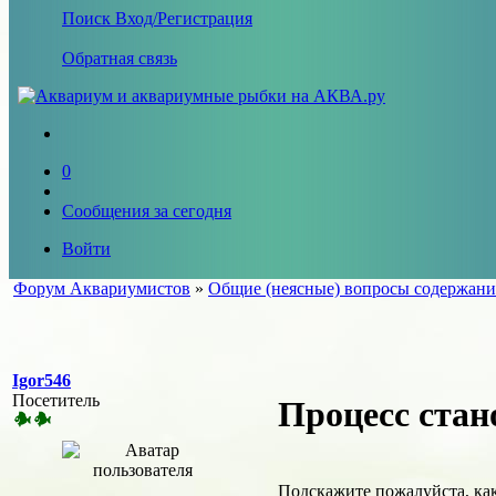
Поиск
Вход/Регистрация
Обратная связь
0
Сообщения за сегодня
Войти
Форум Аквариумистов
»
Общие (неясные) вопросы содержани
Igor546
Посетитель
Процесс стан
Подскажите пожалуйста, ка