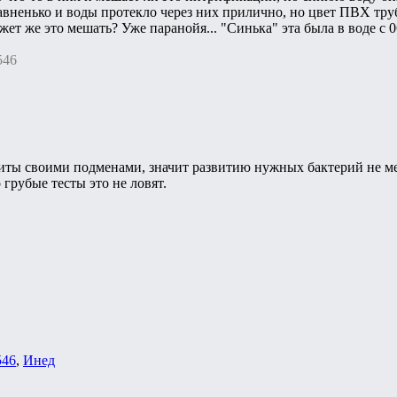
давненько и воды протекло через них прилично, но цвет ПВХ тру
ет же это мешать? Уже паранойя... "Синька" эта была в воде с 06
546
иты своими подменами, значит развитию нужных бактерий не ме
грубые тесты это не ловят.
546
,
Инед