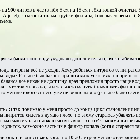
на 900 литров в час (в нём 5 см на 15 см губка тонкой очистки,
 Aquael), в ёмкости только трубки фильтра, большая черепаха (1
дъёме.
 ряска (может они воду ухудшали дополнительно, ряска забивалас
оду, нитриты всё не уходят. Хочу добиться нитритов 0, нитратов
 воды? Раньше был баланс при похожих условиях, но пришлось 
о-баланса всё никак не достигну, врач предложил просто чаще вод
онял, что так много воды и так часто менять + вычищать фильтр 
то метиленового синего уже не видно давно (раньше было слегка
ыть? Я так понимаю у меня просто до конца цикл становления н
ем нитритов сидеть я думаю плохо, по этому стараюсь убавлять 
олько максимально можно менять воды за раз? С моими нитритам
 и улиток, возможно часть их в фильтр попала (хотя я старался т
сифонки не описываю, когда по 10-20 литров меняю отсифонива