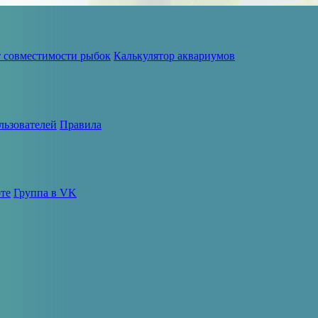
т совместимости рыбок
Калькулятор аквариумов
льзователей
Правила
те
Группа в VK