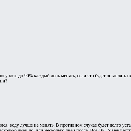
гу хоть до 90% каждый день менять, если это будет оставлять н
гии?
ился, воду лучше не менять. В противном случае будет долго уст
сколько дней до, или несколько дней после. Всё ОК. У меня аст