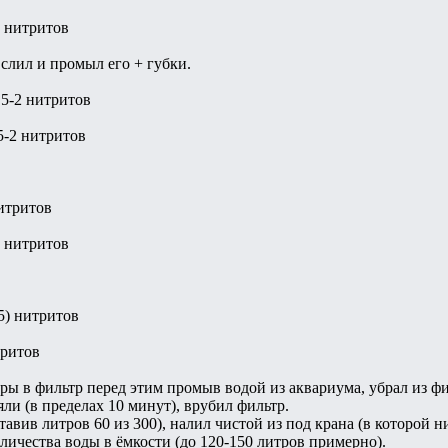
5 нитритов
 слил и промыл его + губки.
0,5-2 нитритов
,5-2 нитритов
нитритов
0 нитритов
(5) нитритов
тритов
ры в фильтр перед этим промыв водой из аквариума, убрал из фил
яли (в пределах 10 минут), врубил фильтр.
авив литров 60 из 300), налил чистой из под крана (в которой н
личества воды в ёмкости (до 120-150 литров примерно).