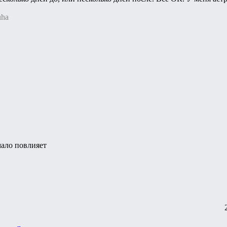
uha
мало повлияет