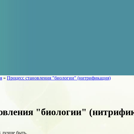
я
»
Процесс становления "биологии" (нитрификация)
овления "биологии" (нитрифи
к лучше быть.