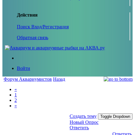
Действия
Поиск
Вход/Регистрация
Обратная связь
Войти
Форум Аквариумистов
Назад
«
1
2
»
Создать тему
Toggle Dropdown
Новый Опрос
Ответить
Ответить