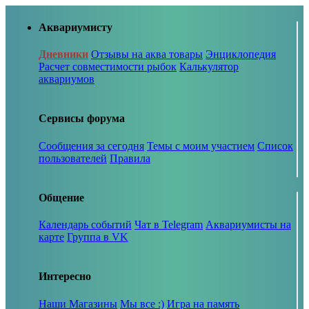
Аквариумисту
Дневники
Отзывы на аква товары
Энциклопедия
Расчет совместимости рыбок
Калькулятор
аквариумов
Сервисы форума
Сообщения за сегодня
Темы с моим участием
Список
пользователей
Правила
Общение
Календарь событий
Чат в Telegram
Аквариумисты на
карте
Группа в VK
Интересно
Наши Магазины
Мы все :)
Игра на память