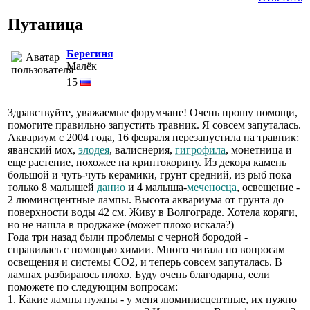
Путаница
Берегиня
Малёк
15
Здравствуйте, уважаемые форумчане! Очень прошу помощи,
помогите правильно запустить травник. Я совсем запуталась.
Аквариум с 2004 года, 16 февраля перезапустила на травник:
яванский мох,
элодея
, валиснерия,
гигрофила
, монетница и
еще растение, похожее на криптокорину. Из декора камень
большой и чуть-чуть керамики, грунт средний, из рыб пока
только 8 малышей
данио
и 4 малыша-
меченосца
, освещение -
2 люминсцентные лампы. Высота аквариума от грунта до
поверхности воды 42 см. Живу в Волгограде. Хотела коряги,
но не нашла в проджаже (может плохо искала?)
Года три назад были проблемы с черной бородой -
справилась с помощью химии. Много читала по вопросам
освещения и системы СО2, и теперь совсем запуталась. В
лампах разбираюсь плохо. Буду очень благодарна, если
поможете по следующим вопросам:
1. Какие лампы нужны - у меня люминисцентные, их нужно