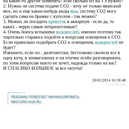
на какие-то другие поменять? Или сколько Вт на 1 л нужно?
2. Нужна ли система подачи СО2 - хочу не только яванский
мох, но и еще какие-нибудь виды
мха
, систему СО2 могу
сделать сама на бражке с куполом - так можно?
3. Можно ли посадить
креветок
в аквариум - если да, то
каких - черри самые неприхотливые?
4. Очень боюсь вспышеки
водорослей
, именно поэтому так
тщательно стараюсь подойти к вопрсоам освещения и СО2.
Если правильно подобрать СО2 и освещения,
водорослей
не
будет?
Извините, если по - дилетантски, бестолково свалила все в
одну кучу, в зоомагазинах и на птичке особо разговаривать
по этим вопросам никто не хочет, надежда только на вас!
И СПАСИБО БОЛЬШОЕ за все овтеты!
20/02/2014 10:39:48
#1940308