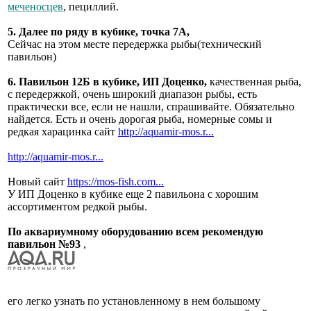
меченосцев
, пециллий.
5. Далее по ряду в кубике, точка 7А,
Сейчас на этом месте передержка рыбы(технический
павильон)
6. Павильон 12Б в кубике, ИП Доценко,
качественная рыба,
с передержкой, очень широкий диапазон рыбы, есть
практически все, если не нашли, спрашивайте. Обязательно
найдется. Есть и очень дорогая рыба, номерные сомы и
редкая харацинка сайт
http://aquamir-mos.r...
http://aquamir-mos.r...
Новый сайт
https://mos-fish.com...
У ИП Доценко в кубике еще 2 павильона с хорошим
ассортиментом редкой рыбы.
По аквариумному оборудованию всем рекомендую
павильон №93
,
его легко узнать по установленному в нем большому