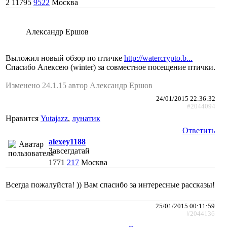
2
11795
9522
Москва
Александр Ершов
Выложил новый обзор по птичке
http://watercrypto.b...
Спасибо Алексею (winter) за совместное посещение птички.
Изменено 24.1.15 автор Александр Ершов
24/01/2015 22:36:32
#2044094
Нравится
Yutajazz
,
лунатик
Ответить
alexey1188
Завсегдатай
1771
217
Москва
Всегда пожалуйста! )) Вам спасибо за интересные рассказы!
25/01/2015 00:11:59
#2044136