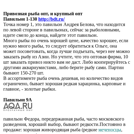
Привозная рыба опт, и крупный опт
Павильон 1-130
http://bdt.ru/
Точка номер 1, это павильон Андрея Белова, что находится
по левой стороне в павильонах, сейчас за рыболовными,
идите смело до конца, найдете этот павильон.
Много рыбы по очень хорошей цене, качество хорошее, если
нужно много рыбы, то следует обратиться к Ольге, она
может посоветовать, когда лучше подъехать, через нее можно
заказать рыбу из Азии. Но учтите, что это оптовая фирма, 10
шт заказать привоз никто вам не даст. Либо кооперируйтесь с
другими аквариумистами, либо берите рыбу сами. Партии
бывают 150-270 шт.
В ассортименте рыба очень дешевая, но количество видов
ограничено, бывает хорошая редкая харацинка, карповые и
главное, - золотые рыбки.
Павильон 9А
павильон Федора, передержанная рыба, часто московского
разведения, хороший выбор, бывают редкости.Постоянно в
продаже: хорошая живородящая рыба (редкие
меченосцы
,