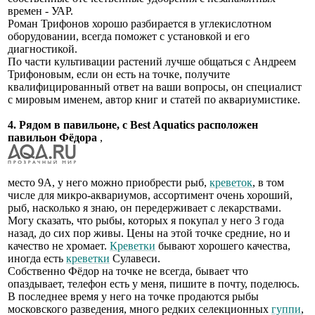
времен - УАР.
Роман Трифонов хорошо разбирается в углекислотном
оборудовании, всегда поможет с установкой и его
диагностикой.
По части культивации растений лучше общаться с Андреем
Трифоновым, если он есть на точке, получите
квалифицированный ответ на ваши вопросы, он специалист
с мировым именем, автор книг и статей по аквариумистике.
4. Рядом в павильоне, с Best Aquatics расположен
павильон Фёдора
,
место 9А, у него можно приобрести рыб,
креветок
, в том
числе для микро-аквариумов, ассортимент очень хороший,
рыб, насколько я знаю, он передерживает с лекарствами.
Могу сказать, что рыбы, которых я покупал у него 3 года
назад, до сих пор живы. Цены на этой точке средние, но и
качество не хромает.
Креветки
бывают хорошего качества,
иногда есть
креветки
Сулавеси.
Собственно Фёдор на точке не всегда, бывает что
опаздывает, телефон есть у меня, пишите в почту, поделюсь.
В последнее время у него на точке продаются рыбы
московского разведения, много редких селекционных
гуппи
,