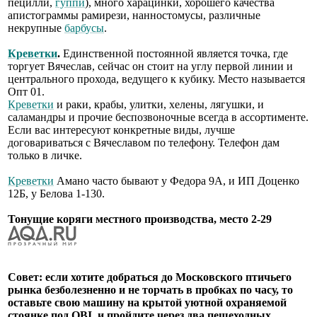
пецилли,
гуппи
), много харацинки, хорошего качества
апистограммы рамирези, нанностомусы, различные
некрупные
барбусы
.
Креветки
.
Единственной постоянной является точка, где
торгует Вячеслав, сейчас он стоит на углу первой линии и
центрального прохода, ведущего к кубику. Место называется
Опт 01.
Креветки
и раки, крабы, улитки, хелены, лягушки, и
саламандры и прочие беспозвоночные всегда в ассортименте.
Если вас интересуют конкретные виды, лучше
договариваться с Вячеславом по телефону. Телефон дам
только в личке.
Креветки
Амано часто бывают у Федора 9А, и ИП Доценко
12Б, у Белова 1-130.
Тонущие коряги местного производства, место 2-29
Совет: если хотите добраться до Московского птичьего
рынка безболезненно и не торчать в пробках по часу, то
оставьте свою машину на крытой уютной охраняемой
стоянке под OBI, и пройдите через два пешеходных