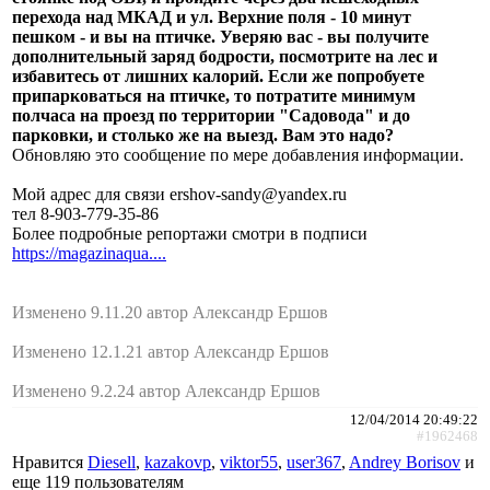
перехода над МКАД и ул. Верхние поля - 10 минут
пешком - и вы на птичке. Уверяю вас - вы получите
дополнительный заряд бодрости, посмотрите на лес и
избавитесь от лишних калорий. Если же попробуете
припарковаться на птичке, то потратите минимум
полчаса на проезд по территории "Садовода" и до
парковки, и столько же на выезд. Вам это надо?
Обновляю это сообщение по мере добавления информации.
Мой адрес для связи ershov-sandy@yandex.ru
тел 8-903-779-35-86
Более подробные репортажи смотри в подписи
https://magazinaqua....
Изменено 9.11.20 автор Александр Ершов
Изменено 12.1.21 автор Александр Ершов
Изменено 9.2.24 автор Александр Ершов
12/04/2014 20:49:22
#1962468
Нравится
Diesell
,
kazakovp
,
viktor55
,
user367
,
Andrey Borisov
и
еще
119 пользователям