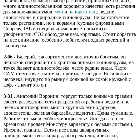
павильонов, большой выбор растений, привозных и своих,
много длинностебельников хорошего качества, есть растения
для микро-аквариумов,
мхи
и
папоротники
, редкие
апоногетоны и природные эхинодорусы. Точка торгует не
только растениями, но и кормами (сухими фирменными
Coppens, JBL и специальными креветочными) и
удобрениями, СО2 оборудованием, корягами. Стоит обратить
на нее внимание, особенно любителям водных растений и
скейперам.
2-06
- Валерий, с ассортиментом достаточно богатым, он
неплохой специалист по криптокоринам и эхинодорусам, на
точке бывает длинностебелька, часто редкие виды. Часто
САМ отсутствует на точке, приезжает поздно. Если видите
человека, идущего по рынку с большой высокой кружкой с
кофе - значит это он.
3-31
, Анатолий Воронин, торгует только водными травами
своего разведения, есть прекрасной отработки редкие и не
очень криптокорины, много крупных эхинодорусов,
апоногетоны, зеленая барклайя, людвигии. Цены гуманные.
Работает только в субботу-воскресенье. Иногда в теплое
время года продает Монстеру вариегату с белыми листьями,
Ирезине, гранаты. Есть и все виды аквариумных
принадлежностей: фильтры, обогреватели, присоски,