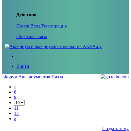
Действия
Поиск
Вход/Регистрация
Обратная связь
Войти
Форум Аквариумистов
Назад
«
8
9
11
12
»
Создать тему