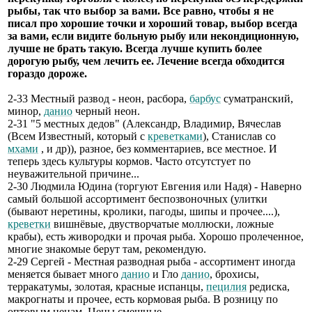
рыбы, так что выбор за вами. Все равно, чтобы я не
писал про хорошие точки и хороший товар, выбор всегда
за вами, если видите больную рыбу или некондиционную,
лучше не брать такую. Всегда лучше купить более
дорогую рыбу, чем лечить ее. Лечение всегда обходится
гораздо дороже.
2-33 Местный развод - неон, расбора,
барбус
суматранский,
минор,
данио
черный неон.
2-31 "5 местных дедов" (Александр, Владимир, Вячеслав
(Всем Известный, который с
креветками
), Станислав со
мхами
, и др)), разное, без комментариев, все местное. И
теперь здесь культуры кормов. Часто отсутстует по
неуважительной причине...
2-30 Людмила Юдина (торгуют Евгения или Надя) - Наверно
самый большой ассортимент беспозвоночных (улитки
(бывают неретины, кролики, пагоды, шипы и прочее....),
креветки
вишнёвые, двустворчатые моллюски, ложные
крабы), есть живородки и прочая рыба. Хорошо пролеченное,
многие знакомые берут там, рекомендую.
2-29 Сергей - Местная разводная рыба - ассортимент иногда
меняется бывает много
данио
и Гло
данио
, брохисы,
терракатумы, золотая, красные испанцы,
пецилия
редиска,
макрогнаты и прочее, есть кормовая рыба. В розницу по
оптовым ценам. Цены смешные.