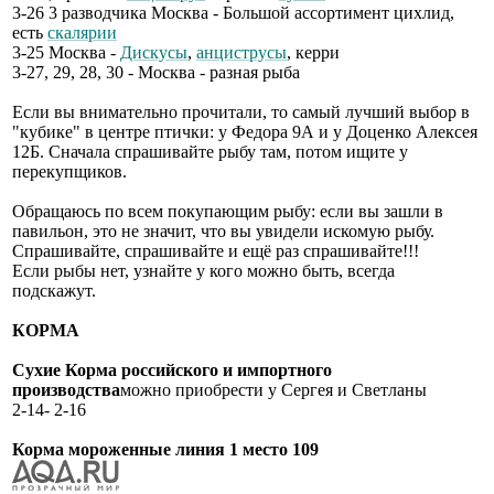
3-26 3 разводчика Москва - Большой ассортимент цихлид,
есть
скалярии
3-25 Москва -
Дискусы
,
анциструсы
, керри
3-27, 29, 28, 30 - Москва - разная рыба
Если вы внимательно прочитали, то самый лучший выбор в
"кубике" в центре птички: у Федора 9А и у Доценко Алексея
12Б. Сначала спрашивайте рыбу там, потом ищите у
перекупщиков.
Обращаюсь по всем покупающим рыбу: если вы зашли в
павильон, это не значит, что вы увидели искомую рыбу.
Спрашивайте, спрашивайте и ещё раз спрашивайте!!!
Если рыбы нет, узнайте у кого можно быть, всегда
подскажут.
КОРМА
Сухие Корма российского и импортного
производства
можно приобрести у Сергея и Светланы
2-14- 2-16
Корма мороженные линия 1 место 109