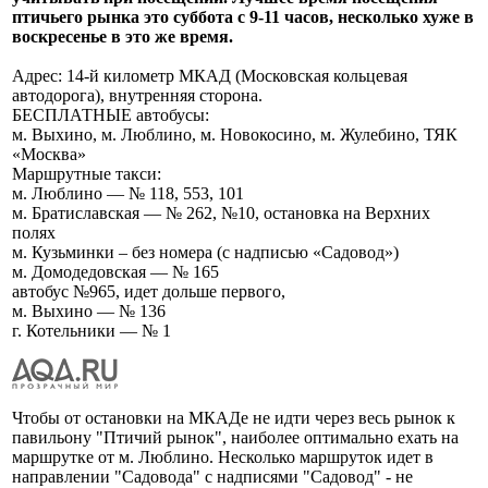
птичьего рынка это суббота с 9-11 часов, несколько хуже в
воскресенье в это же время.
Адрес: 14-й километр МКАД (Московская кольцевая
автодорога), внутренняя сторона.
БЕСПЛАТНЫЕ автобусы:
м. Выхино, м. Люблино, м. Новокосино, м. Жулебино, ТЯК
«Москва»
Маршрутные такси:
м. Люблино — № 118, 553, 101
м. Братиславская — № 262, №10, остановка на Верхних
полях
м. Кузьминки – без номера (с надписью «Садовод»)
м. Домодедовская — № 165
автобус №965, идет дольше первого,
м. Выхино — № 136
г. Котельники — № 1
Чтобы от остановки на МКАДе не идти через весь рынок к
павильону "Птичий рынок", наиболее оптимально ехать на
маршрутке от м. Люблино. Несколько маршруток идет в
направлении "Садовода" с надписями "Садовод" - не