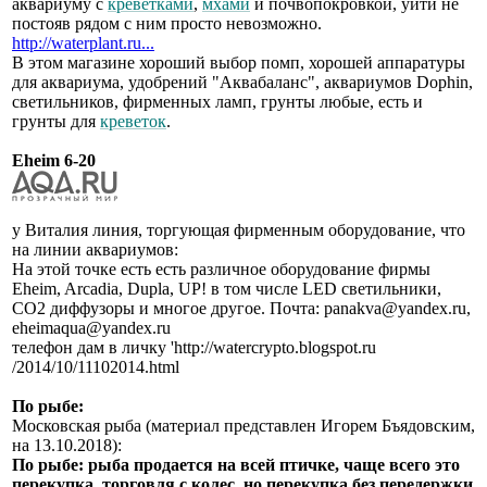
аквариуму с
креветками
,
мхами
и почвопокровкой, уйти не
постояв рядом с ним просто невозможно.
http://waterplant.ru...
В этом магазине хороший выбор помп, хорошей аппаратуры
для аквариума, удобрений "Аквабаланс", аквариумов Dophin,
светильников, фирменных ламп, грунты любые, есть и
грунты для
креветок
.
Eheim 6-20
у Виталия линия, торгующая фирменным оборудование, что
на линии аквариумов:
На этой точке есть есть различное оборудование фирмы
Eheim, Arcadia, Dupla, UP! в том числе LED светильники,
СО2 диффузоры и многое другое. Почта: panakva@yandex.ru,
eheimaqua@yandex.ru
телефон дам в личку 'http://watercrypto.blogspot.ru
/2014/10/11102014.html
По рыбе:
Московская рыба (материал представлен Игорем Бъядовским,
на 13.10.2018):
По рыбе: рыба продается на всей птичке, чаще всего это
перекупка, торговля с колес, но перекупка без передержки