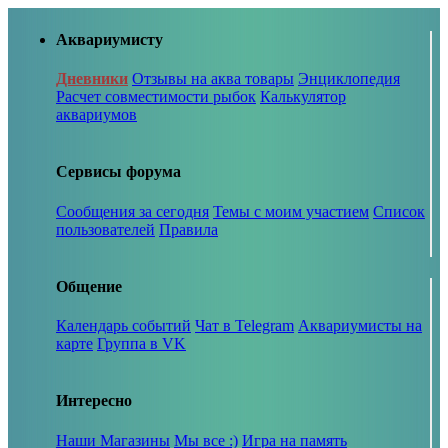
Аквариумисту
Дневники
Отзывы на аква товары
Энциклопедия
Расчет совместимости рыбок
Калькулятор
аквариумов
Сервисы форума
Сообщения за сегодня
Темы с моим участием
Список
пользователей
Правила
Общение
Календарь событий
Чат в Telegram
Аквариумисты на
карте
Группа в VK
Интересно
Наши Магазины
Мы все :)
Игра на память