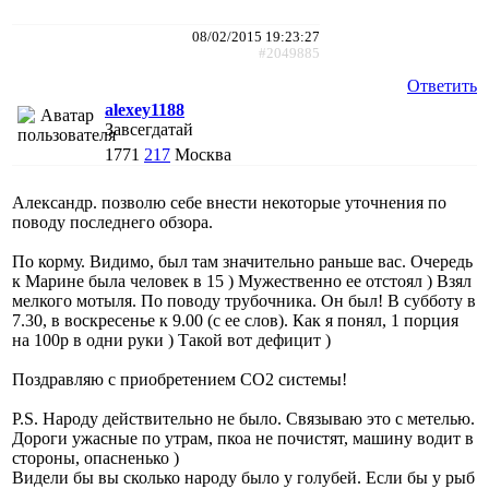
08/02/2015 19:23:27
#2049885
Ответить
alexey1188
Завсегдатай
1771
217
Москва
Александр. позволю себе внести некоторые уточнения по
поводу последнего обзора.
По корму. Видимо, был там значительно раньше вас. Очередь
к Марине была человек в 15 ) Мужественно ее отстоял ) Взял
мелкого мотыля. По поводу трубочника. Он был! В субботу в
7.30, в воскресенье к 9.00 (с ее слов). Как я понял, 1 порция
на 100р в одни руки ) Такой вот дефицит )
Поздравляю с приобретением CO2 системы!
P.S. Народу действительно не было. Связываю это с метелью.
Дороги ужасные по утрам, пкоа не почистят, машину водит в
стороны, опасненько )
Видели бы вы сколько народу было у голубей. Если бы у рыб