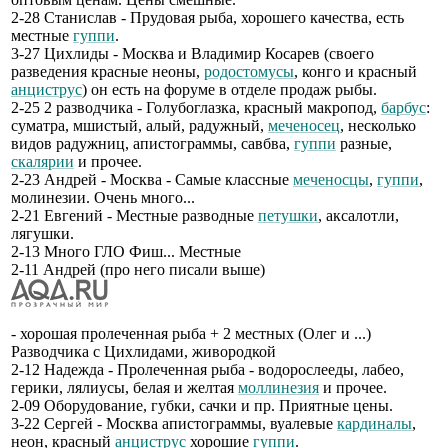
2-28 Станислав - Прудовая рыба, хорошего качества, есть
местные
гуппи
.
3-27 Цихлиды - Москва и Владимир Косарев (своего
разведения красные неоны,
родостомусы
, конго и красный
анциструс
) он есть на форуме в отделе продаж рыбы.
2-25 2 разводчика - Голубоглазка, красный макропод,
барбус
:
суматра, мшистый, алый, радужный,
меченосец
, несколько
видов радужниц, апистограммы, савбва,
гуппи
разные,
скалярии
и прочее.
2-23 Андрей - Москва - Самые классные
меченосцы
,
гуппи
,
молинезии. Очень много...
2-21 Евгений - Местные разводные
петушки
, аксалотли,
лягушки.
2-13 Много ГЛО Фиш... Местные
2-11 Андрей (про него писали выше)
- хорошая пролеченная рыба + 2 местных (Олег и ...)
Разводчика с Цихлидами, живородкой
2-12 Надежда - Пролеченная рыба - водорослееды, лабео,
герики, лялиусы, белая и желтая
моллинезия
и прочее.
2-09 Оборудование, губки, сачки и пр. Приятные цены.
3-22 Сергей - Москва апистограммы, вуалевые
кардиналы
,
неон, красный
анциструс
хорошие
гуппи
.