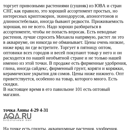
торгует привозными растениями (сушняк) из ЮВА и стран
СНГ, как правило, это хороший ассортимент простых, но
интересных криптокорин, эхинодорусов, апоногетонов и
длинностебельки, иногда бывают редкости. Приживаемость
хорошая, но не всего. Надо хорошо разбираться в
ассортименте, чтобы не попасть впросак. Есть неводные
растения, лучше спросить Михаила напрямую, растет ли это
в аквариуме, он никогда не обманывает. Цены очень низкие,
ниже вряд ли где встретите. Торгует в пятницу оптом,
оптовики всех городов и весей покупают товар у него и он
расходится по нашей необъятной стране и не только нашей
именно из этой точки. В продаже есть фирменные удобрения,
глина, иногда сайдекс, фирменный грунт, коряги и коряжки,
керамические укрытия для сомов. Цены ниже нижнего. Опт
приветствуется, особенно на товар, которого много. Есть
скидки.
В настоящее время в его павильоне 101 есть оптовый
магазин.
точка Анны 4-29 4-31
На точке есть грунты, аквариумные растения, удобрения,