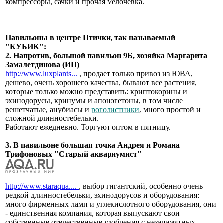
компрессоры, сачки и прочая мелочевка.
Павильоны в центре Птички, так называемый
"КУБИК":
2. Напротив, большой павильон 9Б, хозяйка Маргарита
Замалетдинова (ИП)
http://www.luxplants...
, продает только привоз из ЮВА,
дешево, очень хорошего качества, бывают все растения,
которые только можно представить: криптокорины и
эхинодорусы, кринумы и апоногетоны, в том числе
решетчатые, анубиасы и
роголистники
, много простой и
сложной длинностебельки.
Работают ежедневно. Торгуют оптом в пятницу.
3. В павильоне большая точка Андрея и Романа
Трифоновых "Старый аквариумист"
http://www.staraqua....
, выбор гигантский, особенно очень
редкой длинностебельки, эхинодорусов и оборудования:
много фирменных ламп и углекислотного оборудования, они
- единственная компания, которая выпускают свои
собственные отечественные удобрения с незапамятных