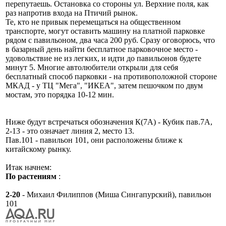
перепутаешь. Остановка со стороны ул. Верхние поля, как
раз напротив входа на Птичий рынок.
Те, кто не привык перемещаться на общественном
транспорте, могут оставить машину на платной парковке
рядом с павильоном, два часа 200 руб. Сразу оговорюсь, что
в базарный день найти бесплатное парковочное место -
удовольствие не из легких, и идти до павильонов будете
минут 5. Многие автолюбители открыли для себя
бесплатный способ парковки - на противоположной стороне
МКАД - у ТЦ "Мега", "ИКЕА", затем пешочком по двум
мостам, это порядка 10-12 мин.
Ниже будут встречаться обозначения К(7А) - Кубик пав.7А,
2-13 - это означает линия 2, место 13.
Пав.101 - павильон 101, они расположены ближе к
китайскому рынку.
Итак начнем:
По растениям
:
2-20
- Михаил Филиппов (Миша Сингапурский), павильон
101