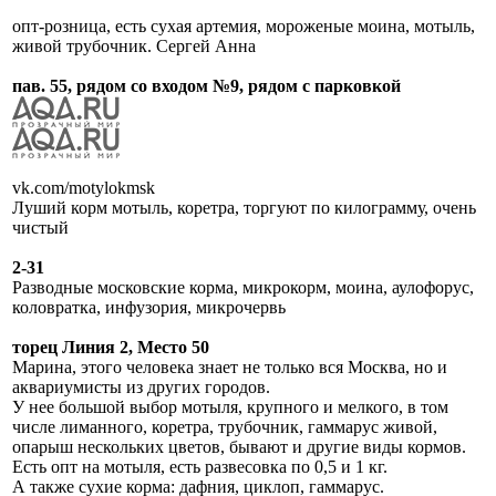
опт-розница, есть сухая артемия, мороженые моина, мотыль,
живой трубочник. Сергей Анна
пав. 55, рядом со входом №9, рядом с парковкой
vk.com/motylokmsk
Луший корм мотыль, коретра, торгуют по килограмму, очень
чистый
2-31
Разводные московские корма, микрокорм, моина, аулофорус,
коловратка, инфузория, микрочервь
торец Линия 2, Место 50
Марина, этого человека знает не только вся Москва, но и
аквариумисты из других городов.
У нее большой выбор мотыля, крупного и мелкого, в том
числе лиманного, коретра, трубочник, гаммарус живой,
опарыш нескольких цветов, бывают и другие виды кормов.
Есть опт на мотыля, есть развесовка по 0,5 и 1 кг.
А также сухие корма: дафния, циклоп, гаммарус.