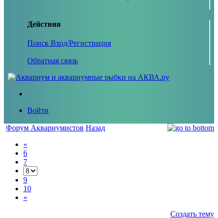
Действия
Поиск
Вход/Регистрация
Обратная связь
Войти
Форум Аквариумистов
Назад
«
6
7
9
10
»
Создать тему