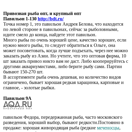
Привозная рыба опт, и крупный опт
Павильон 1-130
http://bdt.ru/
Точка номер 1, это павильон Андрея Белова, что находится
по левой стороне в павильонах, сейчас за рыболовными,
идите смело до конца, найдете этот павильон.
Много рыбы по очень хорошей цене, качество хорошее, если
нужно много рыбы, то следует обратиться к Ольге, она
может посоветовать, когда лучше подъехать, через нее можно
заказать рыбу из Азии. Но учтите, что это оптовая фирма, 10
шт заказать привоз никто вам не даст. Либо кооперируйтесь с
другими аквариумистами, либо берите рыбу сами. Партии
бывают 150-270 шт.
В ассортименте рыба очень дешевая, но количество видов
ограничено, бывает хорошая редкая харацинка, карповые и
главное, - золотые рыбки.
Павильон 9А
павильон Федора, передержанная рыба, часто московского
разведения, хороший выбор, бывают редкости.Постоянно в
продаже: хорошая живородящая рыба (редкие
меченосцы
,