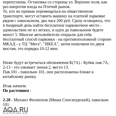
перепутаешь. Остановка со стороны ул. Верхние поля, как
раз напротив входа на Птичий рынок.
Те, кто не привык перемещаться на общественном
транспорте, могут оставить машину на платной парковке
рядом с павильоном, два часа 200 руб. Сразу оговорюсь, что
в базарный день найти бесплатное парковочное место -
удовольствие не из легких, и идти до павильонов будете
минут 5. Многие автолюбители открыли для себя
бесплатный способ парковки - на противоположной стороне
МКАД - у ТЦ "Мега", "ИКЕА", затем пешочком по двум
мостам, это порядка 10-12 мин.
Ниже будут встречаться обозначения К(7А) - Кубик пав.7А,
2-13 - это означает линия 2, место 13.
Пав.101 - павильон 101, они расположены ближе к
китайскому рынку.
Итак начнем:
По растениям
:
2-20
- Михаил Филиппов (Миша Сингапурский), павильон
101