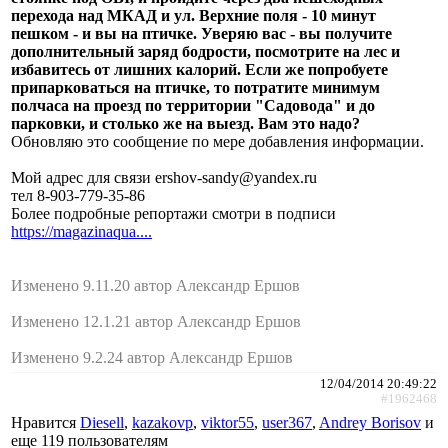
перехода над МКАД и ул. Верхние поля - 10 минут
пешком - и вы на птичке. Уверяю вас - вы получите
дополнительный заряд бодрости, посмотрите на лес и
избавитесь от лишних калорий. Если же попробуете
припарковаться на птичке, то потратите минимум
полчаса на проезд по территории "Садовода" и до
парковки, и столько же на выезд. Вам это надо?
Обновляю это сообщение по мере добавления информации.
Мой адрес для связи ershov-sandy@yandex.ru
тел 8-903-779-35-86
Более подробные репортажи смотри в подписи
https://magazinaqua....
Изменено 9.11.20 автор Александр Ершов
Изменено 12.1.21 автор Александр Ершов
Изменено 9.2.24 автор Александр Ершов
12/04/2014 20:49:22
#1962468
Нравится
Diesell
,
kazakovp
,
viktor55
,
user367
,
Andrey Borisov
и
еще
119 пользователям