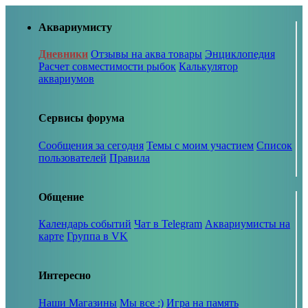
Аквариумисту
Дневники
Отзывы на аква товары
Энциклопедия
Расчет совместимости рыбок
Калькулятор
аквариумов
Сервисы форума
Сообщения за сегодня
Темы с моим участием
Список
пользователей
Правила
Общение
Календарь событий
Чат в Telegram
Аквариумисты на
карте
Группа в VK
Интересно
Наши Магазины
Мы все :)
Игра на память