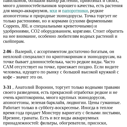
павильонов, большой выбор растений, привозных и своих,
много длинностебельников хорошего качества, есть растения
для микро-аквариумов,
мхи
и
папоротники
, редкие
апоногетоны и природные эхинодорусы. Точка торгует не
только растениями, но и кормами (сухими фирменными
Coppens, JBL и специальными креветочными) и
удобрениями, СО2 оборудованием, корягами. Стоит обратить
на нее внимание, особенно любителям водных растений и
скейперам.
2-06
- Валерий, с ассортиментом достаточно богатым, он
неплохой специалист по криптокоринам и эхинодорусам, на
точке бывает длинностебелька, часто редкие виды. Часто
САМ отсутствует на точке, приезжает поздно. Если видите
человека, идущего по рынку с большой высокой кружкой с
кофе - значит это он.
3-31
, Анатолий Воронин, торгует только водными травами
своего разведения, есть прекрасной отработки редкие и не
очень криптокорины, много крупных эхинодорусов,
апоногетоны, зеленая барклайя, людвигии. Цены гуманные.
Работает только в субботу-воскресенье. Иногда в теплое
время года продает Монстеру вариегату с белыми листьями,
Ирезине, гранаты. Есть и все виды аквариумных
принадлежностей: фильтры, обогреватели, присоски,