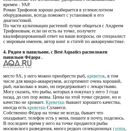
времен - УАР.
Роман Трифонов хорошо разбирается в углекислотном
оборудовании, всегда поможет с установкой и его
диагностикой.
По части культивации растений лучше общаться с Андреем
Трифоновым, если он есть на точке, получите
квалифицированный ответ на ваши вопросы, он специалист
с мировым именем, автор книг и статей по аквариумистике.
4. Рядом в павильоне, с Best Aquatics расположен
павильон Фёдора
,
место 9А, у него можно приобрести рыб,
креветок
, в том
числе для микро-аквариумов, ассортимент очень хороший,
рыб, насколько я знаю, он передерживает с лекарствами.
Могу сказать, что рыбы, которых я покупал у него 3 года
назад, до сих пор живы. Цены на этой точке средние, но и
качество не хромает.
Креветки
бывают хорошего качества,
иногда есть
креветки
Сулавеси.
Собственно Фёдор на точке не всегда, бывает что
опаздывает, телефон есть у меня, пишите в почту, поделюсь.
В последнее время у него на точке продаются рыбы
московского разведения, много редких селекционных
гуппи
,