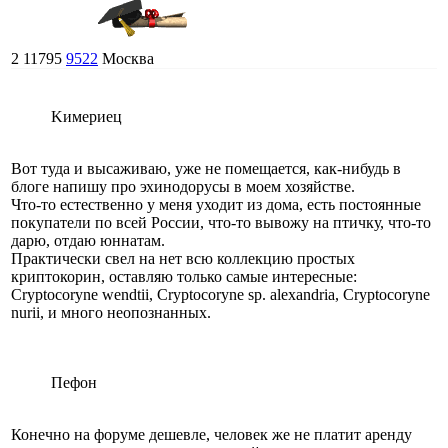
2
11795
9522
Москва
Kимериец
Вот туда и высаживаю, уже не помещается, как-нибудь в
блоге напишу про эхинодорусы в моем хозяйстве.
Что-то естественно у меня уходит из дома, есть постоянные
покупатели по всей России, что-то вывожу на птичку, что-то
дарю, отдаю юннатам.
Практически свел на нет всю коллекцию простых
криптокорин, оставляю только самые интересные:
Cryptocoryne wendtii, Cryptocoryne sp. alexandria, Cryptocoryne
nurii, и много неопознанных.
Пефон
Конечно на форуме дешевле, человек же не платит аренду