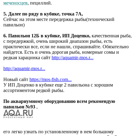
меченосцев
, пециллий.
5. Далее по ряду в кубике, точка 7А,
Сейчас на этом месте передержка рыбы(технический
павильон)
6. Павильон 12Б в кубике, ИП Доценко,
качественная рыба,
с передержкой, очень широкий диапазон рыбы, есть
практически все, если не нашли, спрашивайте. Обязательно
найдется. Есть и очень дорогая рыба, номерные сомы и
редкая харацинка сайт
http://aquamir-mos.r...
http://aquamir-mos.r...
Новый сайт
https://mos-fish.com...
У ИП Доценко в кубике еще 2 павильона с хорошим
ассортиментом редкой рыбы.
По аквариумному оборудованию всем рекомендую
павильон №93
,
его легко узнать по установленному в нем большому