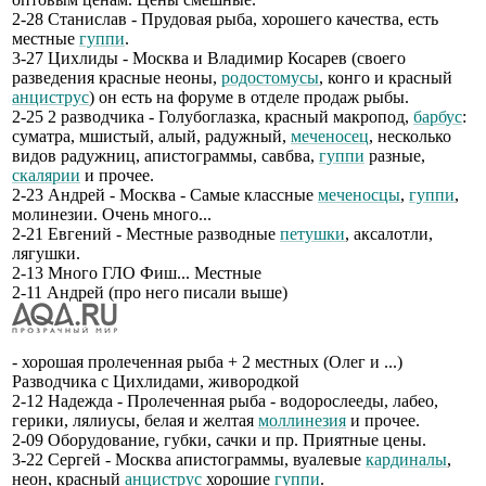
2-28 Станислав - Прудовая рыба, хорошего качества, есть
местные
гуппи
.
3-27 Цихлиды - Москва и Владимир Косарев (своего
разведения красные неоны,
родостомусы
, конго и красный
анциструс
) он есть на форуме в отделе продаж рыбы.
2-25 2 разводчика - Голубоглазка, красный макропод,
барбус
:
суматра, мшистый, алый, радужный,
меченосец
, несколько
видов радужниц, апистограммы, савбва,
гуппи
разные,
скалярии
и прочее.
2-23 Андрей - Москва - Самые классные
меченосцы
,
гуппи
,
молинезии. Очень много...
2-21 Евгений - Местные разводные
петушки
, аксалотли,
лягушки.
2-13 Много ГЛО Фиш... Местные
2-11 Андрей (про него писали выше)
- хорошая пролеченная рыба + 2 местных (Олег и ...)
Разводчика с Цихлидами, живородкой
2-12 Надежда - Пролеченная рыба - водорослееды, лабео,
герики, лялиусы, белая и желтая
моллинезия
и прочее.
2-09 Оборудование, губки, сачки и пр. Приятные цены.
3-22 Сергей - Москва апистограммы, вуалевые
кардиналы
,
неон, красный
анциструс
хорошие
гуппи
.