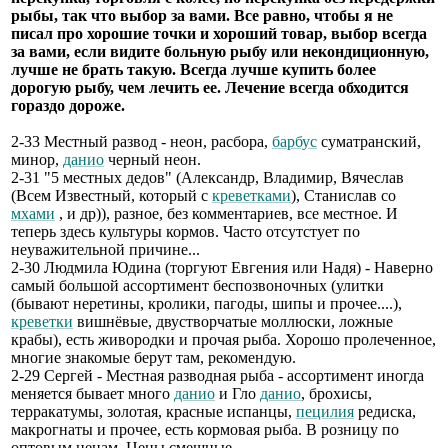
рыбы, так что выбор за вами. Все равно, чтобы я не
писал про хорошие точки и хороший товар, выбор всегда
за вами, если видите больную рыбу или некондиционную,
лучше не брать такую. Всегда лучше купить более
дорогую рыбу, чем лечить ее. Лечение всегда обходится
гораздо дороже.
2-33 Местный развод - неон, расбора,
барбус
суматранский,
минор,
данио
черный неон.
2-31 "5 местных дедов" (Александр, Владимир, Вячеслав
(Всем Известный, который с
креветками
), Станислав со
мхами
, и др)), разное, без комментариев, все местное. И
теперь здесь культуры кормов. Часто отсутстует по
неуважительной причине...
2-30 Людмила Юдина (торгуют Евгения или Надя) - Наверно
самый большой ассортимент беспозвоночных (улитки
(бывают неретины, кролики, пагоды, шипы и прочее....),
креветки
вишнёвые, двустворчатые моллюски, ложные
крабы), есть живородки и прочая рыба. Хорошо пролеченное,
многие знакомые берут там, рекомендую.
2-29 Сергей - Местная разводная рыба - ассортимент иногда
меняется бывает много
данио
и Гло
данио
, брохисы,
терракатумы, золотая, красные испанцы,
пецилия
редиска,
макрогнаты и прочее, есть кормовая рыба. В розницу по
оптовым ценам. Цены смешные.