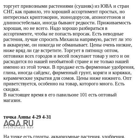
торгует привозными растениями (сушняк) из ЮВА и стран
СНГ, как правило, это хороший ассортимент простых, но
интересных криптокорин, эхинодорусов, апоногетонов и
длинностебельки, иногда бывают редкости. Приживаемость
хорошая, но не всего. Надо хорошо разбираться в
ассортименте, чтобы не попасть впросак. Есть неводные
растения, лучше спросить Михаила напрямую, растет ли это
в аквариуме, он никогда не обманывает. Цены очень низкие,
ниже вряд ли где встретите. Торгует в пятницу оптом,
оптовики всех городов и весей покупают товар у него и он
расходится по нашей необъятной стране и не только нашей
именно из этой точки. В продаже есть фирменные удобрения,
глина, иногда сайдекс, фирменный грунт, коряги и коряжки,
керамические укрытия для сомов. Цены ниже нижнего. Опт
приветствуется, особенно на товар, которого много. Есть
скидки.
В настоящее время в его павильоне 101 есть оптовый
магазин.
точка Анны 4-29 4-31
На точке есть грунты, аквариумные растения, удобрения,