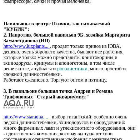
компрессоры, сачки и прочая мелочевка.
Павильоны в центре Птички, так называемый
"КУБИК":
2. Напротив, большой павильон 9Б, хозяйка Маргарита
Замалетдинова (ИП)
http://www.luxplants...
, продает только привоз из ЮВА,
дешево, очень хорошего качества, бывают все растения,
которые только можно представить: криптокорины и
эхинодорусы, кринумы и апоногетоны, в том числе
решетчатые, анубиасы и
роголистники
, много простой и
сложной длинностебельки.
Работают ежедневно. Торгуют оптом в пятницу.
3. В павильоне большая точка Андрея и Романа
Трифоновых "Старый аквариумист"
http://www.staraqua....
, выбор гигантский, особенно очень
редкой длинностебельки, эхинодорусов и оборудования:
много фирменных ламп и углекислотного оборудования, они
- единственная компания, которая выпускают свои
собственные отечественные удобрения с незапамятных