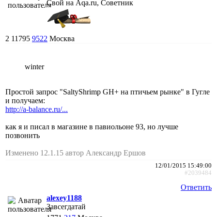
Свой на Aqa.ru, Советник
2
11795
9522
Москва
winter
Простой запрос "SaltyShrimp GH+ на птичьем рынке" в Гугле
и получаем:
http://a-balance.ru/...
как я и писал в магазине в павиольоне 93, но лучше
позвонить
Изменено 12.1.15 автор Александр Ершов
12/01/2015 15:49:00
#2039484
Ответить
alexey1188
Завсегдатай