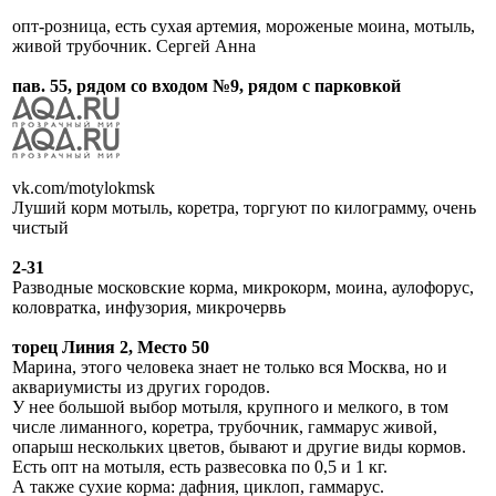
опт-розница, есть сухая артемия, мороженые моина, мотыль,
живой трубочник. Сергей Анна
пав. 55, рядом со входом №9, рядом с парковкой
vk.com/motylokmsk
Луший корм мотыль, коретра, торгуют по килограмму, очень
чистый
2-31
Разводные московские корма, микрокорм, моина, аулофорус,
коловратка, инфузория, микрочервь
торец Линия 2, Место 50
Марина, этого человека знает не только вся Москва, но и
аквариумисты из других городов.
У нее большой выбор мотыля, крупного и мелкого, в том
числе лиманного, коретра, трубочник, гаммарус живой,
опарыш нескольких цветов, бывают и другие виды кормов.
Есть опт на мотыля, есть развесовка по 0,5 и 1 кг.
А также сухие корма: дафния, циклоп, гаммарус.