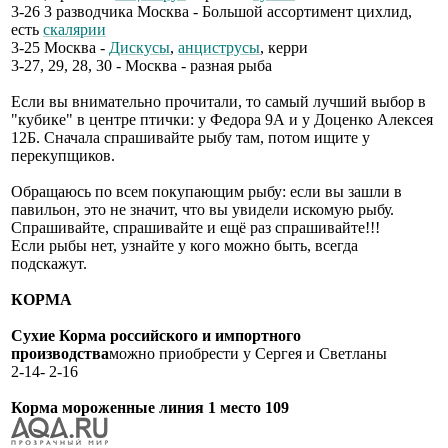
3-26 3 разводчика Москва - Большой ассортимент цихлид,
есть
скалярии
3-25 Москва -
Дискусы
,
анциструсы
, керри
3-27, 29, 28, 30 - Москва - разная рыба
Если вы внимательно прочитали, то самый лучший выбор в
"кубике" в центре птички: у Федора 9А и у Доценко Алексея
12Б. Сначала спрашивайте рыбу там, потом ищите у
перекупщиков.
Обращаюсь по всем покупающим рыбу: если вы зашли в
павильон, это не значит, что вы увидели искомую рыбу.
Спрашивайте, спрашивайте и ещё раз спрашивайте!!!
Если рыбы нет, узнайте у кого можно быть, всегда
подскажут.
КОРМА
Сухие Корма российского и импортного
производства
можно приобрести у Сергея и Светланы
2-14- 2-16
Корма мороженные линия 1 место 109