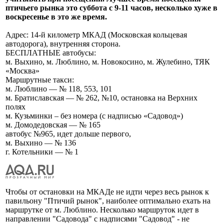
птичьего рынка это суббота с 9-11 часов, несколько хуже в
воскресенье в это же время.
Адрес: 14-й километр МКАД (Московская кольцевая
автодорога), внутренняя сторона.
БЕСПЛАТНЫЕ автобусы:
м. Выхино, м. Люблино, м. Новокосино, м. Жулебино, ТЯК
«Москва»
Маршрутные такси:
м. Люблино — № 118, 553, 101
м. Братиславская — № 262, №10, остановка на Верхних
полях
м. Кузьминки – без номера (с надписью «Садовод»)
м. Домодедовская — № 165
автобус №965, идет дольше первого,
м. Выхино — № 136
г. Котельники — № 1
Чтобы от остановки на МКАДе не идти через весь рынок к
павильону "Птичий рынок", наиболее оптимально ехать на
маршрутке от м. Люблино. Несколько маршруток идет в
направлении "Садовода" с надписями "Садовод" - не