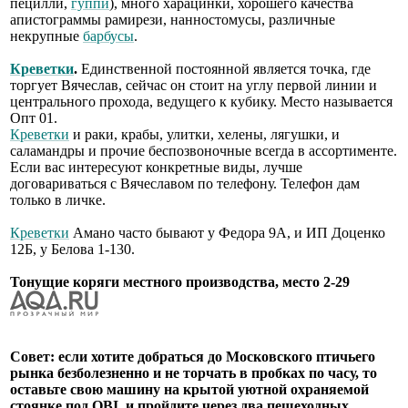
пецилли,
гуппи
), много харацинки, хорошего качества
апистограммы рамирези, нанностомусы, различные
некрупные
барбусы
.
Креветки
.
Единственной постоянной является точка, где
торгует Вячеслав, сейчас он стоит на углу первой линии и
центрального прохода, ведущего к кубику. Место называется
Опт 01.
Креветки
и раки, крабы, улитки, хелены, лягушки, и
саламандры и прочие беспозвоночные всегда в ассортименте.
Если вас интересуют конкретные виды, лучше
договариваться с Вячеславом по телефону. Телефон дам
только в личке.
Креветки
Амано часто бывают у Федора 9А, и ИП Доценко
12Б, у Белова 1-130.
Тонущие коряги местного производства, место 2-29
Совет: если хотите добраться до Московского птичьего
рынка безболезненно и не торчать в пробках по часу, то
оставьте свою машину на крытой уютной охраняемой
стоянке под OBI, и пройдите через два пешеходных