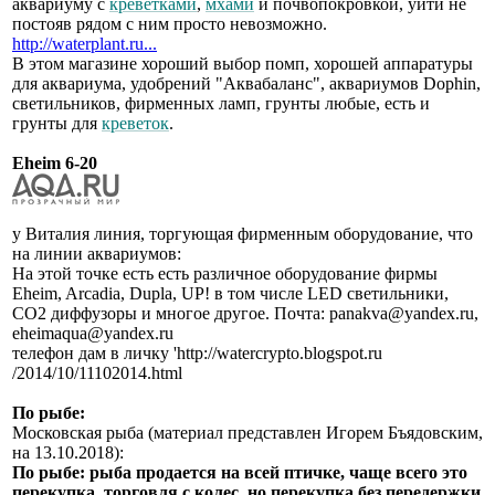
аквариуму с
креветками
,
мхами
и почвопокровкой, уйти не
постояв рядом с ним просто невозможно.
http://waterplant.ru...
В этом магазине хороший выбор помп, хорошей аппаратуры
для аквариума, удобрений "Аквабаланс", аквариумов Dophin,
светильников, фирменных ламп, грунты любые, есть и
грунты для
креветок
.
Eheim 6-20
у Виталия линия, торгующая фирменным оборудование, что
на линии аквариумов:
На этой точке есть есть различное оборудование фирмы
Eheim, Arcadia, Dupla, UP! в том числе LED светильники,
СО2 диффузоры и многое другое. Почта: panakva@yandex.ru,
eheimaqua@yandex.ru
телефон дам в личку 'http://watercrypto.blogspot.ru
/2014/10/11102014.html
По рыбе:
Московская рыба (материал представлен Игорем Бъядовским,
на 13.10.2018):
По рыбе: рыба продается на всей птичке, чаще всего это
перекупка, торговля с колес, но перекупка без передержки