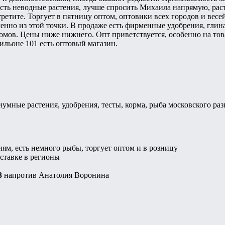
Есть неводные растения, лучше спросить Михаила напрямую, раст
третите. Торгует в пятницу оптом, оптовики всех городов и вес
менно из этой точки. В продаже есть фирменные удобрения, глина
омов. Цены ниже нижнего. Опт приветствуется, особенно на това
вильоне 101 есть оптовый магазин.
иумные растения, удобрения, тесты, корма, рыба московского раз
ям, есть немного рыбы, торгует оптом и в розницу
ставке в регионы
3
напротив Анатолия Воронина