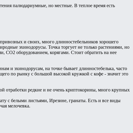
стения палюдариумные, но местные. В теплое время есть
й, привозных и своих, много длинностебельников хорошего
риродные эхинодорусы. Точка торгует не только растениями, но
, СО2 оборудованием, корягами. Стоит обратить на нее
инам и эхинодорусам, на точке бывает длинностебелька, часто
щего по рынку с большой высокой кружкой с кофе - значит это
ной отработки редкие и не очень криптокорины, много крупных
гату с белыми листьями, Ирезине, гранаты. Есть и все виды
чая мелочевка.