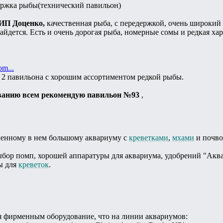
держка рыбы(технический павильон)
 ИП Доценко,
качественная рыба, с передержкой, очень широкий 
айдется. Есть и очень дорогая рыба, номерные сомы и редкая ха
om...
 2 павильона с хорошим ассортиментом редкой рыбы.
ванию всем рекомендую павильон №93
,
вленному в нем большому аквариуму с
креветками
,
мхами
и почво
бор помп, хорошей аппаратуры для аквариума, удобрений "Аква
ы для
креветок
.
я фирменным оборудование, что на линии аквариумов: