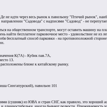
е не идти через весь рынок к павильону "Птичий рынок", наиб
 направлении "Садовода" с надписями "Садовод" - не перепутаеш
ться на общественном транспорте, могут оставить машину на пла
ень найти бесплатное парковочное место - удовольствие не из л
себя бесплатный способ парковки - на противоположной сторон
ин.
значения К(7А) - Кубик пав.7А,
место 13.
и расположены ближе к китайскому рынку.
иша Сингапурский), павильон 101
ями (сушняк) из ЮВА и стран СНГ, как правило, это хороший а
 и длинностебельки, иногда бывают редкости. Приживаемость хор