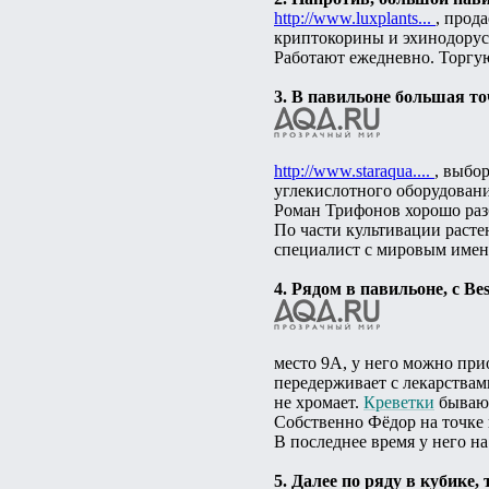
http://www.luxplants...
, прод
криптокорины и эхинодорус
Работают ежедневно. Торгую
3. В павильоне большая 
http://www.staraqua....
, выбо
углекислотного оборудовани
Роман Трифонов хорошо разб
По части культивации расте
специалист с мировым имене
4. Рядом в павильоне, с B
место 9А, у него можно при
передерживает с лекарствами
не хромает.
Креветки
бывают
Собственно Фёдор на точке н
В последнее время у него н
5. Далее по ряду в кубике, 