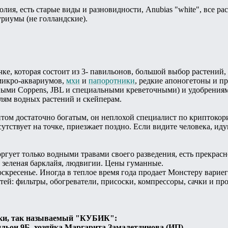
лия, есть старые виды и разновидности, Anubias "white", все ра
риумы (не голландские).
очке, которая состоит из 3- павильонов, большой выбор растени
 микро-аквариумов,
мхи
и
папоротники
, редкие апоногетоны и п
ыми Coppens, JBL и специальными креветочными) и удобрениями
лям водных растений и скейперам.
нтом достаточно богатым, он неплохой специалист по криптокор
утствует на точке, приезжает поздно. Если видите человека, иду
ргует только водными травами своего разведения, есть прекрас
 зеленая барклайя, людвигии. Цены гуманные.
оскресенье. Иногда в теплое время года продает Монстеру варие
й: фильтры, обогреватели, присоски, компрессоры, сачки и про
ки, так называемый "КУБИК":
ильон 9Б, хозяйка Маргарита Замалетдинова (ИП)