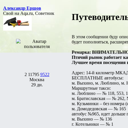
Александр Ершов
Свой на Aqa.ru, Советник
Путеводитель
В этом сообщении буду опис
будет пополняться, расширят
Ремарка: ВНИМАТЕЛЬНО про
Птичий рынок работает каж
Лучшее время посещения пт
Адрес: 14-й километр МКАД 
2
11795
9522
БЕСПЛАТНЫЕ автобусы:
Москва
м. Выхино, м. Люблино, м.
29 дн.
Маршрутные такси:
м. Люблино — № 118, 553, 
м. Братиславская — № 262, 
м. Кузьминки – без номера 
м. Домодедовская — № 165
автобус №965, идет дольше 
м. Выхино — № 136
г. Котельники — № 1