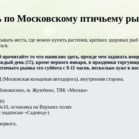
 по Московскому птичьему рын
ывать места, где можно купить растения, крепких здоровых рыб
ься.
читайте то что написано здесь, прежде чем задавать вопрос
дый день (!!!), кроме первого января, в праздники торгующ
ичьего рынка это суббота с 9-11 часов, несколько хуже в вос
(Московская кольцевая автодорога), внутренняя сторона.
 Новокосино, м. Жулебино, ТЯК «Москва»
101
№10, остановка на Верхних полях
(с надписью «Садовод»)
первого,