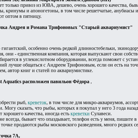
ает только привоз из ЮВА, дешево, очень хорошего качества, быв
ы, кринумы и апоногетоны, в том числе решетчатые, анубиасы 
т оптом в пятницу.
точка Андрея и Романа Трифоновых "Старый аквариумист"
р гигантский, особенно очень редкой длинностебельки, эхинодо
я, они - единственная компания, которая выпускают свои собст
ирается в углекислотном оборудовании, всегда поможет с устан
ний лучше общаться с Андреем Трифоновым, если он есть на то
м, автор книг и статей по аквариумистике.
est Aquatics расположен павильон Фёдора
,
обрести рыб,
креветок
, в том числе для микро-аквариумов, ассор
. Могу сказать, что рыбы, которых я покупал у него 3 года назад
 хорошего качества, иногда есть
креветки
Сулавеси.
е всегда, бывает что опаздывает, телефон есть у меня, пишите в
а точке продаются рыбы московского разведения, много редких
точка 7А,