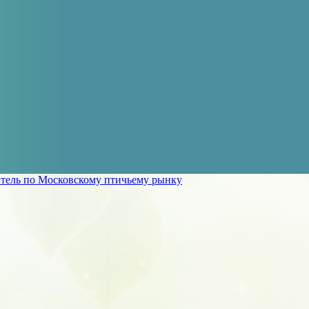
тель по Московскому птичьему рынку