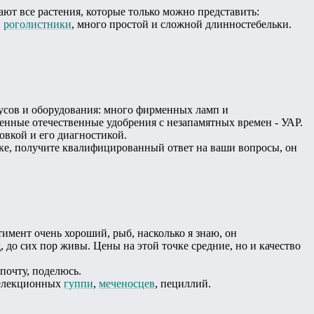
ают все растения, которые только можно представить:
и
роголистники
, много простой и сложной длинностебельки.
русов и оборудования: много фирменных ламп и
венные отечественные удобрения с незапамятных времен - УАР.
овкой и его диагностикой.
чке, получите квалифицированный ответ на ваши вопросы, он
тимент очень хороший, рыб, насколько я знаю, он
, до сих пор живы. Цены на этой точке средние, но и качество
 почту, поделюсь.
 селекционных
гуппи
,
меченосцев
, пециллий.