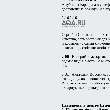
Тел. 8-906-088-09-24
Анубиасы Бартера ангустифо
драгоценные орхидеи и анту
2-14 2-16
Сергей и Светлана, на их т
качества, есть растения для
и кормами (сухими фирменн
внимание, особенно любите
2-06
- Валерий, с ассортиме
редкие виды. Часто САМ отс
он.
3-31
, Анатолий Воронин, то
эхинодорусов, апоногетоны,
Работает только в субботу-в
аквариумных принадлежносте
Павильоны в центре Птич
2. Напротив, большой пав