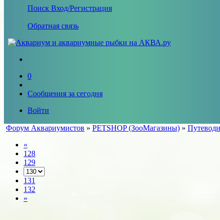
Поиск
Вход/Регистрация
Обратная связь
0
Сообщения за сегодня
Войти
Форум Аквариумистов
»
PETSHOP (ЗооМагазины)
»
Путеводи
«
128
129
131
132
»