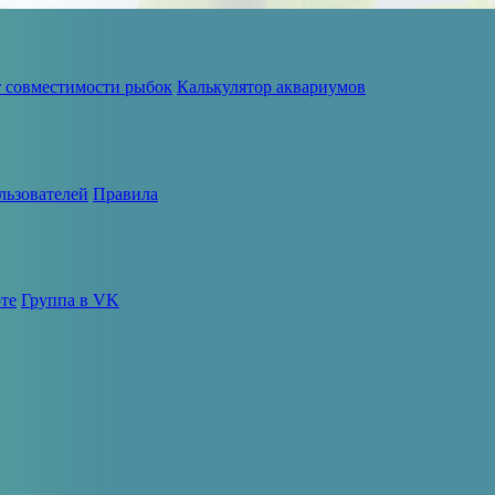
т совместимости рыбок
Калькулятор аквариумов
льзователей
Правила
те
Группа в VK