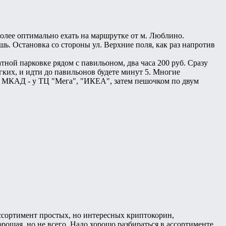
олее оптимально ехать на маршрутке от м. Люблино.
ь. Остановка со стороны ул. Верхние поля, как раз напротив
тной парковке рядом с павильоном, два часа 200 руб. Сразу
егких, и идти до павильонов будете минут 5. Многие
е МКАД - у ТЦ "Мега", "ИКЕА", затем пешочком по двум
ссортимент простых, но интересных криптокорин,
ошая, но не всего. Надо хорошо разбираться в ассортименте,