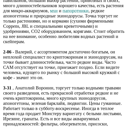
павильонов, большой выбор растений, привозных и своих,
много длинностебельников хорошего качества, есть растения
для микро-аквариумов,
мхи
и
папоротники
, редкие
апоногетоны и природные эхинодорусы. Точка торгует не
только растениями, но и кормами (сухими фирменными
Coppens, JBL и специальными креветочными) и
удобрениями, СО2 оборудованием, корягами. Стоит обратить
на нее внимание, особенно любителям водных растений и
скейперам.
2-06
- Валерий, с ассортиментом достаточно богатым, он
неплохой специалист по криптокоринам и эхинодорусам, на
точке бывает длинностебелька, часто редкие виды. Часто
САМ отсутствует на точке, приезжает поздно. Если видите
человека, идущего по рынку с большой высокой кружкой с
кофе - значит это он.
3-31
, Анатолий Воронин, торгует только водными травами
своего разведения, есть прекрасной отработки редкие и не
очень криптокорины, много крупных эхинодорусов,
апоногетоны, зеленая барклайя, людвигии. Цены гуманные.
Работает только в субботу-воскресенье. Иногда в теплое
время года продает Монстеру вариегату с белыми листьями,
Ирезине, гранаты. Есть и все виды аквариумных
принадлежностей: фильтры, обогреватели, присоски,