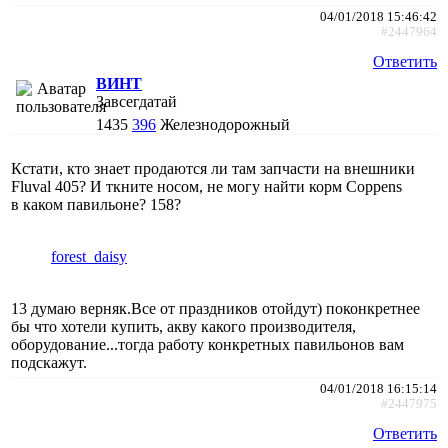
04/01/2018 15:46:42
#2447964
Ответить
ВИНТ
Завсегдатай
1435
396
Железнодорожный
Кстати, кто знает продаются ли там запчасти на внешники
Fluval 405? И ткните носом, не могу найти корм Сoppens
в каком павильоне? 158?
forest_daisy
13 думаю верняк.Все от праздников отойдут) поконкретнее
бы что хотели купить, акву какого производителя,
оборудование...тогда работу конкретных павильонов вам
подскажут.
04/01/2018 16:15:14
#2447975
Ответить