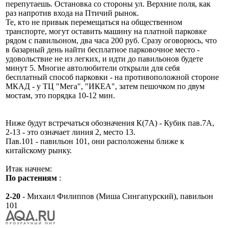
перепутаешь. Остановка со стороны ул. Верхние поля, как
раз напротив входа на Птичий рынок.
Те, кто не привык перемещаться на общественном
транспорте, могут оставить машину на платной парковке
рядом с павильоном, два часа 200 руб. Сразу оговорюсь, что
в базарный день найти бесплатное парковочное место -
удовольствие не из легких, и идти до павильонов будете
минут 5. Многие автолюбители открыли для себя
бесплатный способ парковки - на противоположной стороне
МКАД - у ТЦ "Мега", "ИКЕА", затем пешочком по двум
мостам, это порядка 10-12 мин.
Ниже будут встречаться обозначения К(7А) - Кубик пав.7А,
2-13 - это означает линия 2, место 13.
Пав.101 - павильон 101, они расположены ближе к
китайскому рынку.
Итак начнем:
По растениям
:
2-20
- Михаил Филиппов (Миша Сингапурский), павильон
101