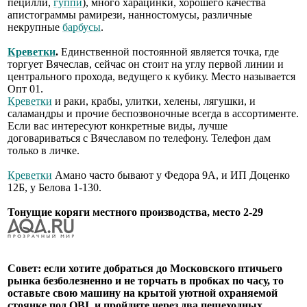
пецилли,
гуппи
), много харацинки, хорошего качества
апистограммы рамирези, нанностомусы, различные
некрупные
барбусы
.
Креветки
.
Единственной постоянной является точка, где
торгует Вячеслав, сейчас он стоит на углу первой линии и
центрального прохода, ведущего к кубику. Место называется
Опт 01.
Креветки
и раки, крабы, улитки, хелены, лягушки, и
саламандры и прочие беспозвоночные всегда в ассортименте.
Если вас интересуют конкретные виды, лучше
договариваться с Вячеславом по телефону. Телефон дам
только в личке.
Креветки
Амано часто бывают у Федора 9А, и ИП Доценко
12Б, у Белова 1-130.
Тонущие коряги местного производства, место 2-29
Совет: если хотите добраться до Московского птичьего
рынка безболезненно и не торчать в пробках по часу, то
оставьте свою машину на крытой уютной охраняемой
стоянке под OBI, и пройдите через два пешеходных