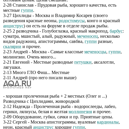
2-28 Станислав - Прудовая рыба, хорошего качества, есть
местные
гуппи
.
3-27 Цихлиды - Москва и Владимир Косарев (своего
разведения красные неоны,
родостомусы
, конго и красный
анциструс
) он есть на форуме в отделе продаж рыбы.
2-25 2 разводчика - Голубоглазка, красный макропод,
барбус
:
суматра, мшистый, алый, радужный,
меченосец
, несколько
видов радужниц, апистограммы, савбва,
гуппи
разные,
скалярии
и прочее.
2-23 Андрей - Москва - Самые классные
меченосцы
,
гуппи
,
молинезии. Очень много...
2-21 Евгений - Местные разводные
петушки
, аксалотли,
лягушки.
2-13 Много ГЛО Фиш... Местные
2-11 Андрей (про него писали выше)
- хорошая пролеченная рыба + 2 местных (Олег и ...)
Разводчика с Цихлидами, живородкой
2-12 Надежда - Пролеченная рыба - водорослееды, лабео,
герики, лялиусы, белая и желтая
моллинезия
и прочее.
2-09 Оборудование, губки, сачки и пр. Приятные цены.
3-22 Сергей - Москва апистограммы, вуалевые
кардиналы
,
неон, красный
анциструс
хорошие
гуппи
.