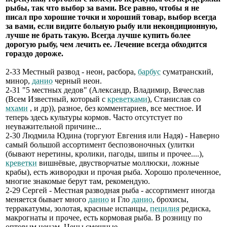
рыбы, так что выбор за вами. Все равно, чтобы я не
писал про хорошие точки и хороший товар, выбор всегда
за вами, если видите больную рыбу или некондиционную,
лучше не брать такую. Всегда лучше купить более
дорогую рыбу, чем лечить ее. Лечение всегда обходится
гораздо дороже.
2-33 Местный развод - неон, расбора,
барбус
суматранский,
минор,
данио
черный неон.
2-31 "5 местных дедов" (Александр, Владимир, Вячеслав
(Всем Известный, который с
креветками
), Станислав со
мхами
, и др)), разное, без комментариев, все местное. И
теперь здесь культуры кормов. Часто отсутстует по
неуважительной причине...
2-30 Людмила Юдина (торгуют Евгения или Надя) - Наверно
самый большой ассортимент беспозвоночных (улитки
(бывают неретины, кролики, пагоды, шипы и прочее....),
креветки
вишнёвые, двустворчатые моллюски, ложные
крабы), есть живородки и прочая рыба. Хорошо пролеченное,
многие знакомые берут там, рекомендую.
2-29 Сергей - Местная разводная рыба - ассортимент иногда
меняется бывает много
данио
и Гло
данио
, брохисы,
терракатумы, золотая, красные испанцы,
пецилия
редиска,
макрогнаты и прочее, есть кормовая рыба. В розницу по
оптовым ценам. Цены смешные.