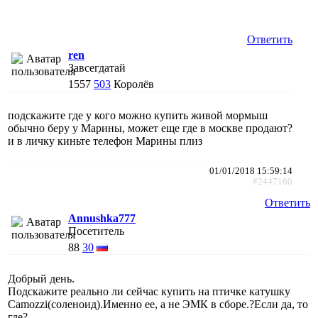
Ответить
ren
Завсегдатай
1557
503
Королёв
подскажите где у кого можно купить живой мормыш
обычно беру у Марины, может еще где в москве продают?
и в личку киньте телефон Марины плиз
01/01/2018 15:59:14
#2447160
Ответить
Annushka777
Посетитель
88
30
Добрый день.
Подскажите реально ли сейчас купить на птичке катушку
Camozzi(соленоид).Именно ее, а не ЭМК в сборе.?Если да, то
где?