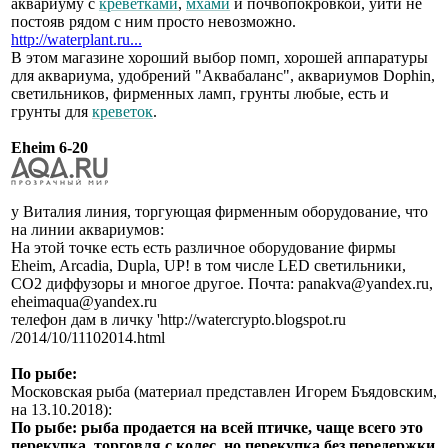
аквариуму с
креветками
,
мхами
и почвопокровкой, уйти не
постояв рядом с ним просто невозможно.
http://waterplant.ru...
В этом магазине хороший выбор помп, хорошей аппаратуры
для аквариума, удобрений "Аквабаланс", аквариумов Dophin,
светильников, фирменных ламп, грунты любые, есть и
грунты для
креветок
.
Eheim 6-20
у Виталия линия, торгующая фирменным оборудование, что
на линии аквариумов:
На этой точке есть есть различное оборудование фирмы
Eheim, Arcadia, Dupla, UP! в том числе LED светильники,
СО2 диффузоры и многое другое. Почта: panakva@yandex.ru,
eheimaqua@yandex.ru
телефон дам в личку 'http://watercrypto.blogspot.ru
/2014/10/11102014.html
По рыбе:
Московская рыба (материал представлен Игорем Бъядовским,
на 13.10.2018):
По рыбе: рыба продается на всей птичке, чаще всего это
перекупка, торговля с колес, но перекупка без передержки