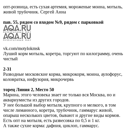
опт-розница, есть сухая артемия, мороженые моина, мотыль,
живой трубочник. Сергей Анна
пав. 55, рядом со входом №9, рядом с парковкой
vk.com/motylokmsk
Луший корм мотыль, коретра, торгуют по килограмму, очень
чистый
2-31
Разводные московские корма, микрокорм, моина, аулофорус,
коловратка, инфузория, микрочервь
торец Линия 2, Место 50
Марина, этого человека знает не только вся Москва, но и
аквариумисты из других городов.
У нее большой выбор мотыля, крупного и мелкого, в том
числе лиманного, коретра, трубочник, гаммарус живой,
опарыш нескольких цветов, бывают и другие виды кормов.
Есть опт на мотыля, есть развесовка по 0,5 и 1 кг.
А также сухие корма: дафния, циклоп, гаммарус.