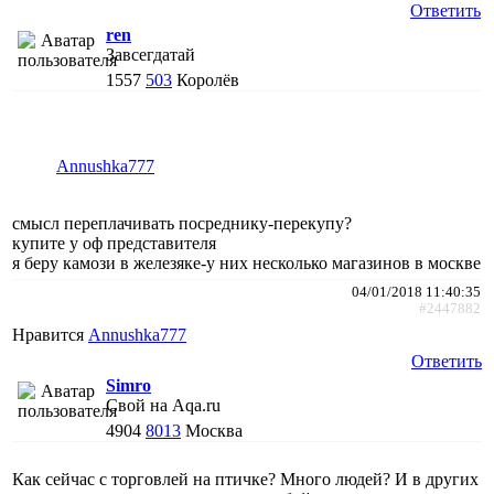
Ответить
ren
Завсегдатай
1557
503
Королёв
Annushka777
смысл переплачивать посреднику-перекупу?
купите у оф представителя
я беру камози в железяке-у них несколько магазинов в москве
04/01/2018 11:40:35
#2447882
Нравится
Annushka777
Ответить
Simro
Свой на Aqa.ru
4904
8013
Москва
Как сейчас с торговлей на птичке? Много людей? И в других