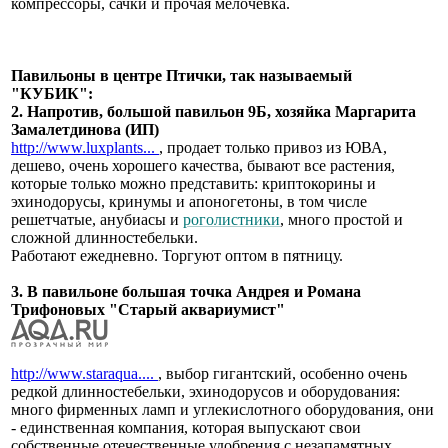
компрессоры, сачки и прочая мелочевка.
Павильоны в центре Птички, так называемый
"КУБИК":
2. Напротив, большой павильон 9Б, хозяйка Маргарита
Замалетдинова (ИП)
http://www.luxplants...
, продает только привоз из ЮВА,
дешево, очень хорошего качества, бывают все растения,
которые только можно представить: криптокорины и
эхинодорусы, кринумы и апоногетоны, в том числе
решетчатые, анубиасы и
роголистники
, много простой и
сложной длинностебельки.
Работают ежедневно. Торгуют оптом в пятницу.
3. В павильоне большая точка Андрея и Романа
Трифоновых "Старый аквариумист"
http://www.staraqua....
, выбор гигантский, особенно очень
редкой длинностебельки, эхинодорусов и оборудования:
много фирменных ламп и углекислотного оборудования, они
- единственная компания, которая выпускают свои
собственные отечественные удобрения с незапамятных