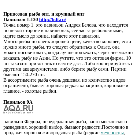
Привозная рыба опт, и крупный опт
Павильон 1-130
http://bdt.ru/
Точка номер 1, это павильон Андрея Белова, что находится
по левой стороне в павильонах, сейчас за рыболовными,
идите смело до конца, найдете этот павильон.
Много рыбы по очень хорошей цене, качество хорошее, если
нужно много рыбы, то следует обратиться к Ольге, она
может посоветовать, когда лучше подъехать, через нее можно
заказать рыбу из Азии. Но учтите, что это оптовая фирма, 10
шт заказать привоз никто вам не даст. Либо кооперируйтесь с
другими аквариумистами, либо берите рыбу сами. Партии
бывают 150-270 шт.
В ассортименте рыба очень дешевая, но количество видов
ограничено, бывает хорошая редкая харацинка, карповые и
главное, - золотые рыбки.
Павильон 9А
павильон Федора, передержанная рыба, часто московского
разведения, хороший выбор, бывают редкости.Постоянно в
продаже: хорошая живородящая рыба (редкие
меченосцы
,