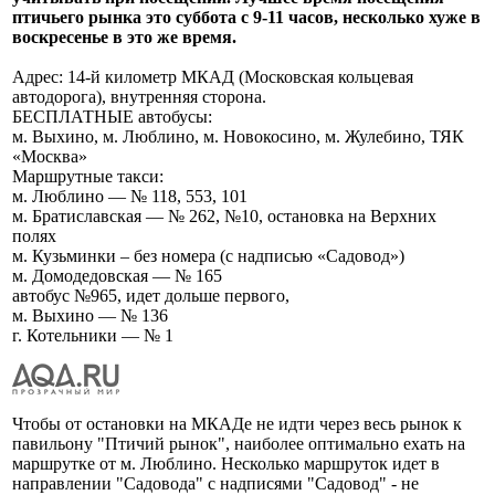
птичьего рынка это суббота с 9-11 часов, несколько хуже в
воскресенье в это же время.
Адрес: 14-й километр МКАД (Московская кольцевая
автодорога), внутренняя сторона.
БЕСПЛАТНЫЕ автобусы:
м. Выхино, м. Люблино, м. Новокосино, м. Жулебино, ТЯК
«Москва»
Маршрутные такси:
м. Люблино — № 118, 553, 101
м. Братиславская — № 262, №10, остановка на Верхних
полях
м. Кузьминки – без номера (с надписью «Садовод»)
м. Домодедовская — № 165
автобус №965, идет дольше первого,
м. Выхино — № 136
г. Котельники — № 1
Чтобы от остановки на МКАДе не идти через весь рынок к
павильону "Птичий рынок", наиболее оптимально ехать на
маршрутке от м. Люблино. Несколько маршруток идет в
направлении "Садовода" с надписями "Садовод" - не