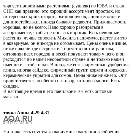
торгует привозными растениями (сушняк) из ЮВА и стран
СНГ, как правило, это хороший ассортимент простых, но
интересных криптокорин, эхинодорусов, апоногетонов и
длинностебельки, иногда бывают редкости. Приживаемость
хорошая, но не всего. Надо хорошо разбираться в
ассортименте, чтобы не попасть впросак. Есть неводные
растения, лучше спросить Михаила напрямую, растет ли это
в аквариуме, он никогда не обманывает. Цены очень низкие,
ниже вряд ли где встретите. Торгует в пятницу оптом,
оптовики всех городов и весей покупают товар у него и он
расходится по нашей необъятной стране и не только нашей
именно из этой точки. В продаже есть фирменные удобрения,
глина, иногда сайдекс, фирменный грунт, коряги и коряжки,
керамические укрытия для сомов. Цены ниже нижнего. Опт
приветствуется, особенно на товар, которого много. Есть
скидки.
В настоящее время в его павильоне 101 есть оптовый
магазин.
точка Анны 4-29 4-31
На точке есть грунты, аквариумные растения, удобрения,