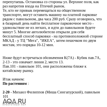
перепутаешь. Остановка со стороны ул. Верхние поля, как
раз напротив входа на Птичий рынок.
Те, кто не привык перемещаться на общественном
транспорте, могут оставить машину на платной парковке
рядом с павильоном, два часа 200 руб. Сразу оговорюсь, что
в базарный день найти бесплатное парковочное место -
удовольствие не из легких, и идти до павильонов будете
минут 5. Многие автолюбители открыли для себя
бесплатный способ парковки - на противоположной стороне
МКАД - у ТЦ "Мега", "ИКЕА", затем пешочком по двум
мостам, это порядка 10-12 мин.
Ниже будут встречаться обозначения К(7А) - Кубик пав.7А,
2-13 - это означает линия 2, место 13.
Пав.101 - павильон 101, они расположены ближе к
китайскому рынку.
Итак начнем:
По растениям
:
2-20
- Михаил Филиппов (Миша Сингапурский), павильон
101