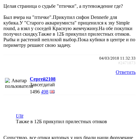
Целая страница о судьбе "птички", а путевождение где?
Был вчера на "птичке".Прикупил сифон Dennerle для
кубика.У "Старого аквариумиста" приценился к эху Simple
round, а взял у соседей Красную жемчужину.На обе покупки
получил скидку.Также в 12Б прикупил прилестных отиков.
Рыбы и растений неплохой выбор.Пока кубики в центре и по
периметру решают свою задачу.
04/03/2018 11:32:33
#2471873
Ответить
Сергей2108
Завсегдатай
1496
498
Ulit
Также в 12Б прикупил прилестных отиков
Сочуствую, все отики которых у них брали наши форумчане