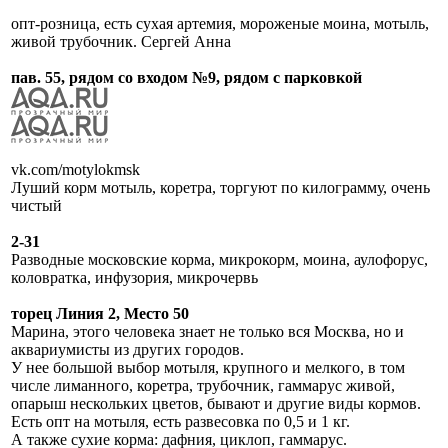
опт-розница, есть сухая артемия, мороженые моина, мотыль,
живой трубочник. Сергей Анна
пав. 55, рядом со входом №9, рядом с парковкой
vk.com/motylokmsk
Луший корм мотыль, коретра, торгуют по килограмму, очень
чистый
2-31
Разводные московские корма, микрокорм, моина, аулофорус,
коловратка, инфузория, микрочервь
торец Линия 2, Место 50
Марина, этого человека знает не только вся Москва, но и
аквариумисты из других городов.
У нее большой выбор мотыля, крупного и мелкого, в том
числе лиманного, коретра, трубочник, гаммарус живой,
опарыш нескольких цветов, бывают и другие виды кормов.
Есть опт на мотыля, есть развесовка по 0,5 и 1 кг.
А также сухие корма: дафния, циклоп, гаммарус.