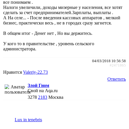
все понимаем .
Налоги увеличили, доходы мизерные у населения, все хотят
сделать за счет предпринимателей.Зарплаты, выплаты .
А На селе... - После введения кассовых аппаратов , мелкий
бизнес, практически весь , не в городах сразу загнется.
В общем итог - Денег нет , Но вы держитесь.
У кого то в правительстве , уровень сельского
администратора.
04/03/2018 10:56:58
#2471865
Нравится
Valeriy-22.73
Ответить
Злой Гном
Свой на Aqa.ru
3278
2183
Москва
Lux in tenebris