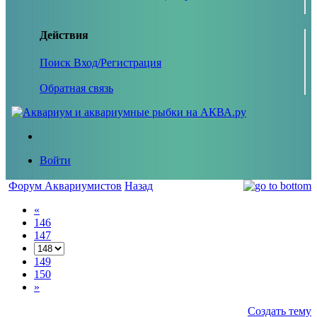
Действия
Поиск
Вход/Регистрация
Обратная связь
Войти
Форум Аквариумистов
Назад
«
146
147
149
150
»
Создать тему