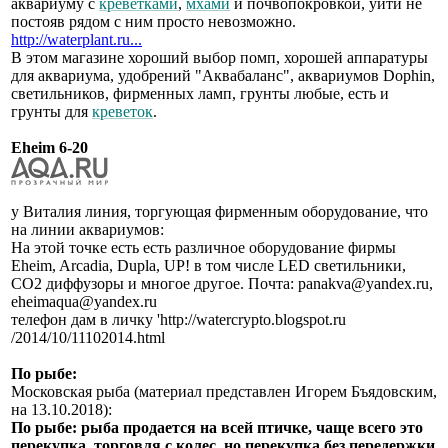
аквариуму с
креветками
,
мхами
и почвопокровкой, уйти не
постояв рядом с ним просто невозможно.
http://waterplant.ru...
В этом магазине хороший выбор помп, хорошей аппаратуры
для аквариума, удобрений "Аквабаланс", аквариумов Dophin,
светильников, фирменных ламп, грунты любые, есть и
грунты для
креветок
.
Eheim 6-20
у Виталия линия, торгующая фирменным оборудование, что
на линии аквариумов:
На этой точке есть есть различное оборудование фирмы
Eheim, Arcadia, Dupla, UP! в том числе LED светильники,
СО2 диффузоры и многое другое. Почта: panakva@yandex.ru,
eheimaqua@yandex.ru
телефон дам в личку 'http://watercrypto.blogspot.ru
/2014/10/11102014.html
По рыбе:
Московская рыба (материал представлен Игорем Бъядовским,
на 13.10.2018):
По рыбе: рыба продается на всей птичке, чаще всего это
перекупка, торговля с колес, но перекупка без передержки