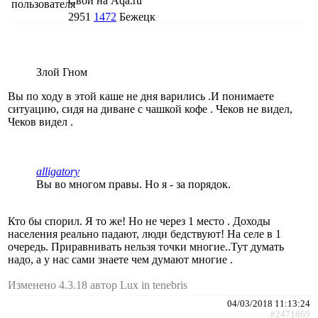
Свой на Aqa.ru
2951
1472
Бежецк
Злой Гном
Вы по ходу в этой каше не дня варились .И понимаете
ситуацию, сидя на диване с чашкой кофе . Чеков не видел,
Чеков видел .
alligatory
Вы во многом правы. Но я - за порядок.
Кто бы спорил. Я то же! Но не через 1 место . Доходы
населения реально падают, люди бедствуют! На селе в 1
очередь. Приравнивать нельзя точки многие..Тут думать
надо, а у нас сами знаете чем думают многие .
Изменено 4.3.18 автор Lux in tenebris
04/03/2018 11:13:24
#2471869