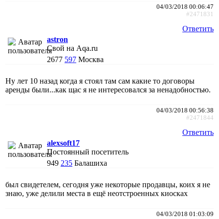
04/03/2018 00:06:47
#2471831
Ответить
astron
Свой на Aqa.ru
2677
597
Москва
Ну лет 10 назад когда я стоял там сам какие то договоры
аренды были...как щас я не интересовался за ненадобностью.
04/03/2018 00:56:38
#2471844
Ответить
alexsoft17
Постоянный посетитель
949
235
Балашиха
был свидетелем, сегодня уже некоторые продавцы, коих я не
знаю, уже делили места в ещё неотстроенных киосках
04/03/2018 01:03:09