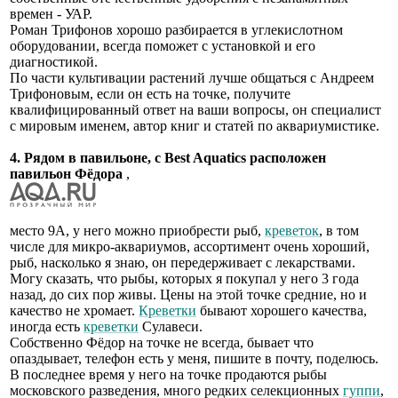
времен - УАР.
Роман Трифонов хорошо разбирается в углекислотном
оборудовании, всегда поможет с установкой и его
диагностикой.
По части культивации растений лучше общаться с Андреем
Трифоновым, если он есть на точке, получите
квалифицированный ответ на ваши вопросы, он специалист
с мировым именем, автор книг и статей по аквариумистике.
4. Рядом в павильоне, с Best Aquatics расположен
павильон Фёдора
,
место 9А, у него можно приобрести рыб,
креветок
, в том
числе для микро-аквариумов, ассортимент очень хороший,
рыб, насколько я знаю, он передерживает с лекарствами.
Могу сказать, что рыбы, которых я покупал у него 3 года
назад, до сих пор живы. Цены на этой точке средние, но и
качество не хромает.
Креветки
бывают хорошего качества,
иногда есть
креветки
Сулавеси.
Собственно Фёдор на точке не всегда, бывает что
опаздывает, телефон есть у меня, пишите в почту, поделюсь.
В последнее время у него на точке продаются рыбы
московского разведения, много редких селекционных
гуппи
,