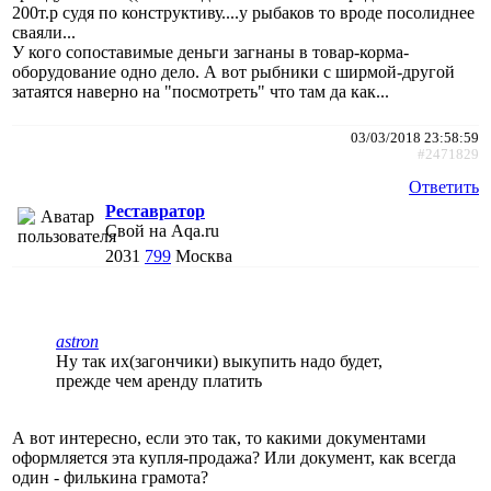
200т.р судя по конструктиву....у рыбаков то вроде посолиднее
сваяли...
У кого сопоставимые деньги загнаны в товар-корма-
оборудование одно дело. А вот рыбники с ширмой-другой
затаятся наверно на "посмотреть" что там да как...
03/03/2018 23:58:59
#2471829
Ответить
Реставратор
Свой на Aqa.ru
2031
799
Москва
astron
Ну так их(загончики) выкупить надо будет,
прежде чем аренду платить
А вот интересно, если это так, то какими документами
оформляется эта купля-продажа? Или документ, как всегда
один - филькина грамота?