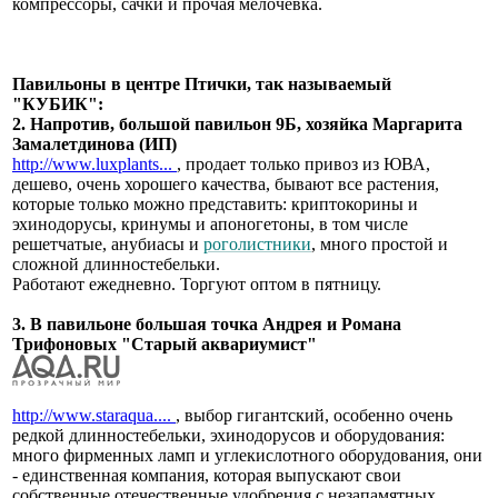
компрессоры, сачки и прочая мелочевка.
Павильоны в центре Птички, так называемый
"КУБИК":
2. Напротив, большой павильон 9Б, хозяйка Маргарита
Замалетдинова (ИП)
http://www.luxplants...
, продает только привоз из ЮВА,
дешево, очень хорошего качества, бывают все растения,
которые только можно представить: криптокорины и
эхинодорусы, кринумы и апоногетоны, в том числе
решетчатые, анубиасы и
роголистники
, много простой и
сложной длинностебельки.
Работают ежедневно. Торгуют оптом в пятницу.
3. В павильоне большая точка Андрея и Романа
Трифоновых "Старый аквариумист"
http://www.staraqua....
, выбор гигантский, особенно очень
редкой длинностебельки, эхинодорусов и оборудования:
много фирменных ламп и углекислотного оборудования, они
- единственная компания, которая выпускают свои
собственные отечественные удобрения с незапамятных