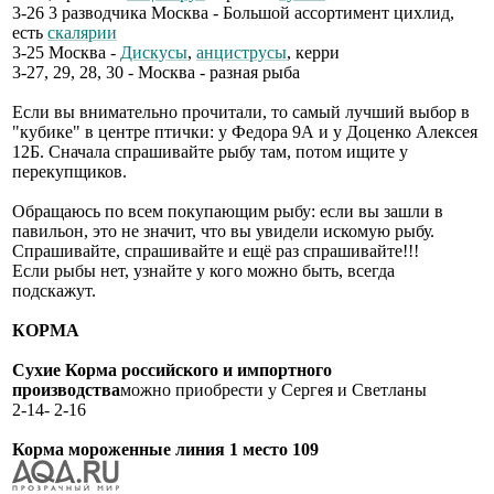
3-26 3 разводчика Москва - Большой ассортимент цихлид,
есть
скалярии
3-25 Москва -
Дискусы
,
анциструсы
, керри
3-27, 29, 28, 30 - Москва - разная рыба
Если вы внимательно прочитали, то самый лучший выбор в
"кубике" в центре птички: у Федора 9А и у Доценко Алексея
12Б. Сначала спрашивайте рыбу там, потом ищите у
перекупщиков.
Обращаюсь по всем покупающим рыбу: если вы зашли в
павильон, это не значит, что вы увидели искомую рыбу.
Спрашивайте, спрашивайте и ещё раз спрашивайте!!!
Если рыбы нет, узнайте у кого можно быть, всегда
подскажут.
КОРМА
Сухие Корма российского и импортного
производства
можно приобрести у Сергея и Светланы
2-14- 2-16
Корма мороженные линия 1 место 109