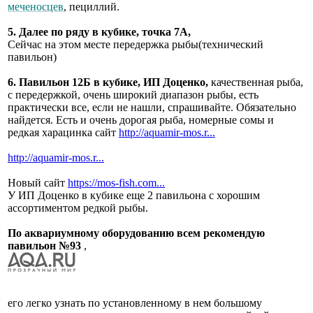
меченосцев
, пециллий.
5. Далее по ряду в кубике, точка 7А,
Сейчас на этом месте передержка рыбы(технический
павильон)
6. Павильон 12Б в кубике, ИП Доценко,
качественная рыба,
с передержкой, очень широкий диапазон рыбы, есть
практически все, если не нашли, спрашивайте. Обязательно
найдется. Есть и очень дорогая рыба, номерные сомы и
редкая харацинка сайт
http://aquamir-mos.r...
http://aquamir-mos.r...
Новый сайт
https://mos-fish.com...
У ИП Доценко в кубике еще 2 павильона с хорошим
ассортиментом редкой рыбы.
По аквариумному оборудованию всем рекомендую
павильон №93
,
его легко узнать по установленному в нем большому