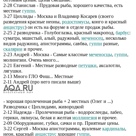
2-28 Станислав - Прудовая рыба, хорошего качества, есть
местные
гуппи
.
3-27 Цихлиды - Москва и Владимир Косарев (своего
разведения красные неоны,
родостомусы
, конго и красный
анциструс
) он есть на форуме в отделе продаж рыбы.
2-25 2 разводчика - Голубоглазка, красный макропод,
барбус
:
суматра, мшистый, алый, радужный,
меченосец
, несколько
видов радужниц, апистограммы, савбва,
гуппи
разные,
скалярии
и прочее.
2-23 Андрей - Москва - Самые классные
меченосцы
,
гуппи
,
молинезии. Очень много...
2-21 Евгений - Местные разводные
петушки
, аксалотли,
лягушки.
2-13 Много ГЛО Фиш... Местные
2-11 Андрей (про него писали выше)
- хорошая пролеченная рыба + 2 местных (Олег и ...)
Разводчика с Цихлидами, живородкой
2-12 Надежда - Пролеченная рыба - водорослееды, лабео,
герики, лялиусы, белая и желтая
моллинезия
и прочее.
2-09 Оборудование, губки, сачки и пр. Приятные цены.
3-22 Сергей - Москва апистограммы, вуалевые
кардиналы
,
неон, красный
анциструс
хорошие
гуппи
.