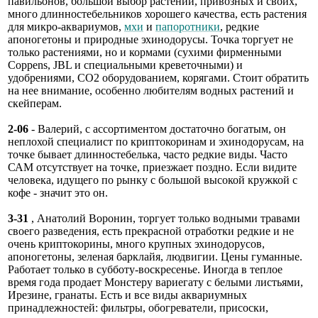
павильонов, большой выбор растений, привозных и своих,
много длинностебельников хорошего качества, есть растения
для микро-аквариумов,
мхи
и
папоротники
, редкие
апоногетоны и природные эхинодорусы. Точка торгует не
только растениями, но и кормами (сухими фирменными
Coppens, JBL и специальными креветочными) и
удобрениями, СО2 оборудованием, корягами. Стоит обратить
на нее внимание, особенно любителям водных растений и
скейперам.
2-06
- Валерий, с ассортиментом достаточно богатым, он
неплохой специалист по криптокоринам и эхинодорусам, на
точке бывает длинностебелька, часто редкие виды. Часто
САМ отсутствует на точке, приезжает поздно. Если видите
человека, идущего по рынку с большой высокой кружкой с
кофе - значит это он.
3-31
, Анатолий Воронин, торгует только водными травами
своего разведения, есть прекрасной отработки редкие и не
очень криптокорины, много крупных эхинодорусов,
апоногетоны, зеленая барклайя, людвигии. Цены гуманные.
Работает только в субботу-воскресенье. Иногда в теплое
время года продает Монстеру вариегату с белыми листьями,
Ирезине, гранаты. Есть и все виды аквариумных
принадлежностей: фильтры, обогреватели, присоски,