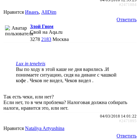
#2471884
Нравится
Иванъ
,
AllDim
Ответить
Злой Гном
Свой на Aqa.ru
3278
2183
Москва
Lux in tenebris
Вы по ходу в этой каше не дня варились .И
понимаете ситуацию, сидя на диване с чашкой
кофе . Чеков не видел, Чеков видел .
Так есть чеки, или нет?
Если нет, то в чем проблема? Налоговая должна собирать
налоги, нравится это, или нет.
04/03/2018 14:01:22
#2471895
Нравится
Nataliya Artyushina
Ответить