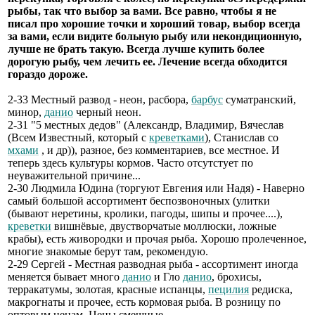
рыбы, так что выбор за вами. Все равно, чтобы я не
писал про хорошие точки и хороший товар, выбор всегда
за вами, если видите больную рыбу или некондиционную,
лучше не брать такую. Всегда лучше купить более
дорогую рыбу, чем лечить ее. Лечение всегда обходится
гораздо дороже.
2-33 Местный развод - неон, расбора,
барбус
суматранский,
минор,
данио
черный неон.
2-31 "5 местных дедов" (Александр, Владимир, Вячеслав
(Всем Известный, который с
креветками
), Станислав со
мхами
, и др)), разное, без комментариев, все местное. И
теперь здесь культуры кормов. Часто отсутстует по
неуважительной причине...
2-30 Людмила Юдина (торгуют Евгения или Надя) - Наверно
самый большой ассортимент беспозвоночных (улитки
(бывают неретины, кролики, пагоды, шипы и прочее....),
креветки
вишнёвые, двустворчатые моллюски, ложные
крабы), есть живородки и прочая рыба. Хорошо пролеченное,
многие знакомые берут там, рекомендую.
2-29 Сергей - Местная разводная рыба - ассортимент иногда
меняется бывает много
данио
и Гло
данио
, брохисы,
терракатумы, золотая, красные испанцы,
пецилия
редиска,
макрогнаты и прочее, есть кормовая рыба. В розницу по
оптовым ценам. Цены смешные.