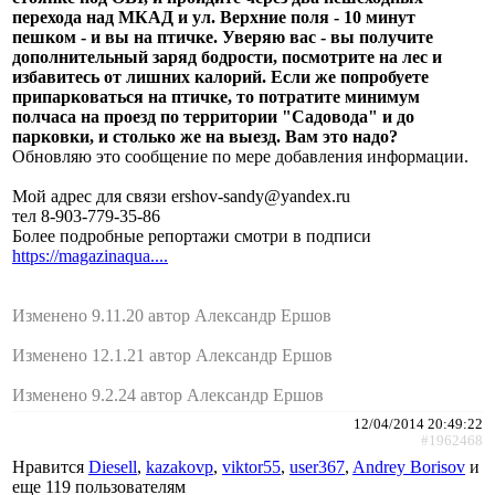
перехода над МКАД и ул. Верхние поля - 10 минут
пешком - и вы на птичке. Уверяю вас - вы получите
дополнительный заряд бодрости, посмотрите на лес и
избавитесь от лишних калорий. Если же попробуете
припарковаться на птичке, то потратите минимум
полчаса на проезд по территории "Садовода" и до
парковки, и столько же на выезд. Вам это надо?
Обновляю это сообщение по мере добавления информации.
Мой адрес для связи ershov-sandy@yandex.ru
тел 8-903-779-35-86
Более подробные репортажи смотри в подписи
https://magazinaqua....
Изменено 9.11.20 автор Александр Ершов
Изменено 12.1.21 автор Александр Ершов
Изменено 9.2.24 автор Александр Ершов
12/04/2014 20:49:22
#1962468
Нравится
Diesell
,
kazakovp
,
viktor55
,
user367
,
Andrey Borisov
и
еще
119 пользователям