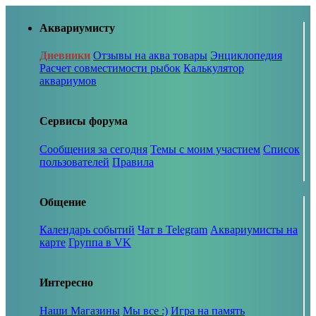
Аквариумисту
Дневники
Отзывы на аква товары
Энциклопедия
Расчет совместимости рыбок
Калькулятор
аквариумов
Сервисы форума
Сообщения за сегодня
Темы с моим участием
Список
пользователей
Правила
Общение
Календарь событий
Чат в Telegram
Аквариумисты на
карте
Группа в VK
Интересно
Наши Магазины
Мы все :)
Игра на память