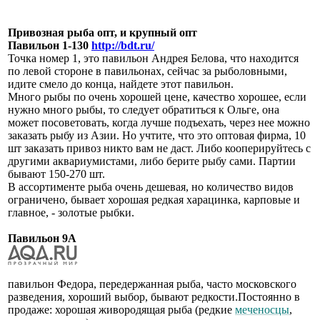
Привозная рыба опт, и крупный опт
Павильон 1-130
http://bdt.ru/
Точка номер 1, это павильон Андрея Белова, что находится
по левой стороне в павильонах, сейчас за рыболовными,
идите смело до конца, найдете этот павильон.
Много рыбы по очень хорошей цене, качество хорошее, если
нужно много рыбы, то следует обратиться к Ольге, она
может посоветовать, когда лучше подъехать, через нее можно
заказать рыбу из Азии. Но учтите, что это оптовая фирма, 10
шт заказать привоз никто вам не даст. Либо кооперируйтесь с
другими аквариумистами, либо берите рыбу сами. Партии
бывают 150-270 шт.
В ассортименте рыба очень дешевая, но количество видов
ограничено, бывает хорошая редкая харацинка, карповые и
главное, - золотые рыбки.
Павильон 9А
павильон Федора, передержанная рыба, часто московского
разведения, хороший выбор, бывают редкости.Постоянно в
продаже: хорошая живородящая рыба (редкие
меченосцы
,