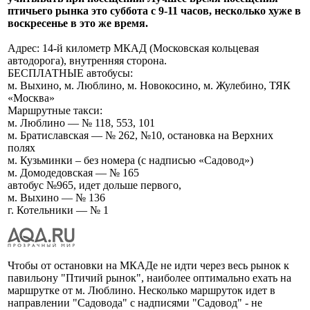
птичьего рынка это суббота с 9-11 часов, несколько хуже в
воскресенье в это же время.
Адрес: 14-й километр МКАД (Московская кольцевая
автодорога), внутренняя сторона.
БЕСПЛАТНЫЕ автобусы:
м. Выхино, м. Люблино, м. Новокосино, м. Жулебино, ТЯК
«Москва»
Маршрутные такси:
м. Люблино — № 118, 553, 101
м. Братиславская — № 262, №10, остановка на Верхних
полях
м. Кузьминки – без номера (с надписью «Садовод»)
м. Домодедовская — № 165
автобус №965, идет дольше первого,
м. Выхино — № 136
г. Котельники — № 1
Чтобы от остановки на МКАДе не идти через весь рынок к
павильону "Птичий рынок", наиболее оптимально ехать на
маршрутке от м. Люблино. Несколько маршруток идет в
направлении "Садовода" с надписями "Садовод" - не