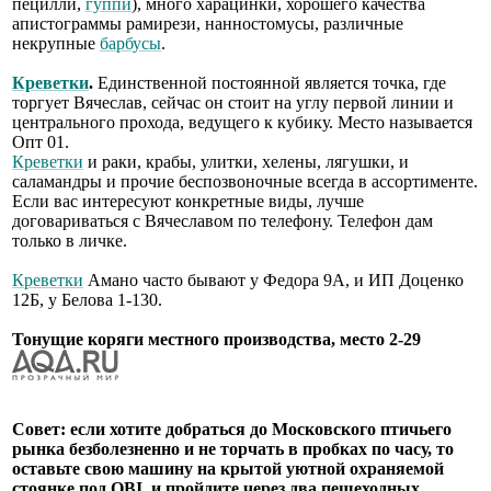
пецилли,
гуппи
), много харацинки, хорошего качества
апистограммы рамирези, нанностомусы, различные
некрупные
барбусы
.
Креветки
.
Единственной постоянной является точка, где
торгует Вячеслав, сейчас он стоит на углу первой линии и
центрального прохода, ведущего к кубику. Место называется
Опт 01.
Креветки
и раки, крабы, улитки, хелены, лягушки, и
саламандры и прочие беспозвоночные всегда в ассортименте.
Если вас интересуют конкретные виды, лучше
договариваться с Вячеславом по телефону. Телефон дам
только в личке.
Креветки
Амано часто бывают у Федора 9А, и ИП Доценко
12Б, у Белова 1-130.
Тонущие коряги местного производства, место 2-29
Совет: если хотите добраться до Московского птичьего
рынка безболезненно и не торчать в пробках по часу, то
оставьте свою машину на крытой уютной охраняемой
стоянке под OBI, и пройдите через два пешеходных