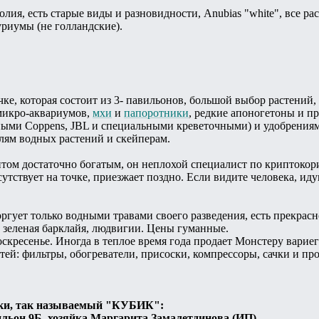
лия, есть старые виды и разновидности, Anubias "white", все ра
риумы (не голландские).
очке, которая состоит из 3- павильонов, большой выбор растени
 микро-аквариумов,
мхи
и
папоротники
, редкие апоногетоны и п
ыми Coppens, JBL и специальными креветочными) и удобрениями
лям водных растений и скейперам.
нтом достаточно богатым, он неплохой специалист по криптокор
утствует на точке, приезжает поздно. Если видите человека, иду
ргует только водными травами своего разведения, есть прекрас
 зеленая барклайя, людвигии. Цены гуманные.
оскресенье. Иногда в теплое время года продает Монстеру варие
й: фильтры, обогреватели, присоски, компрессоры, сачки и про
ки, так называемый "КУБИК":
ильон 9Б, хозяйка Маргарита Замалетдинова (ИП)