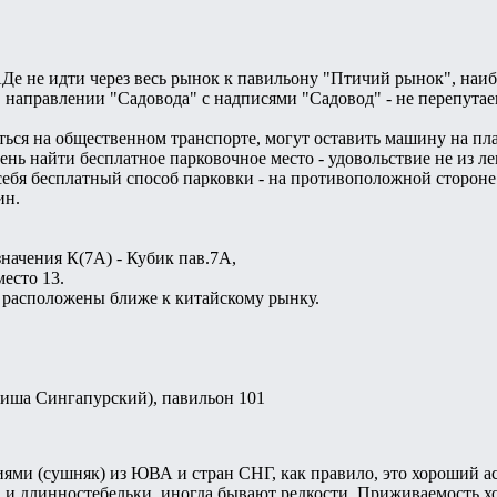
е не идти через весь рынок к павильону "Птичий рынок", наиб
 направлении "Садовода" с надписями "Садовод" - не перепутаеш
ться на общественном транспорте, могут оставить машину на пла
ень найти бесплатное парковочное место - удовольствие не из л
себя бесплатный способ парковки - на противоположной сторон
ин.
значения К(7А) - Кубик пав.7А,
место 13.
и расположены ближе к китайскому рынку.
иша Сингапурский), павильон 101
ями (сушняк) из ЮВА и стран СНГ, как правило, это хороший а
 и длинностебельки, иногда бывают редкости. Приживаемость хор