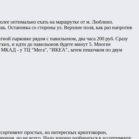
олее оптимально ехать на маршрутке от м. Люблино.
ь. Остановка со стороны ул. Верхние поля, как раз напротив
тной парковке рядом с павильоном, два часа 200 руб. Сразу
егких, и идти до павильонов будете минут 5. Многие
е МКАД - у ТЦ "Мега", "ИКЕА", затем пешочком по двум
ссортимент простых, но интересных криптокорин,
ошая, но не всего. Надо хорошо разбираться в ассортименте,