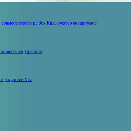
т совместимости рыбок
Калькулятор аквариумов
льзователей
Правила
те
Группа в VK