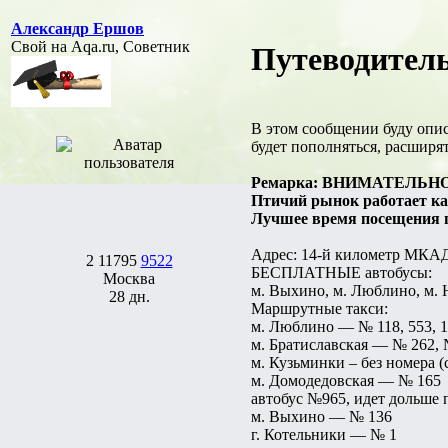
Александр Ершов
Свой на Aqa.ru, Советник
Путеводитель
В этом сообщении буду опис
будет пополняться, расширят
Ремарка: ВНИМАТЕЛЬНО про
Птичий рынок работает каж
Лучшее время посещения пт
Адрес: 14-й километр МКАД 
2
11795
9522
БЕСПЛАТНЫЕ автобусы:
Москва
м. Выхино, м. Люблино, м.
28 дн.
Маршрутные такси:
м. Люблино — № 118, 553, 
м. Братиславская — № 262, 
м. Кузьминки – без номера 
м. Домодедовская — № 165
автобус №965, идет дольше 
м. Выхино — № 136
г. Котельники — № 1