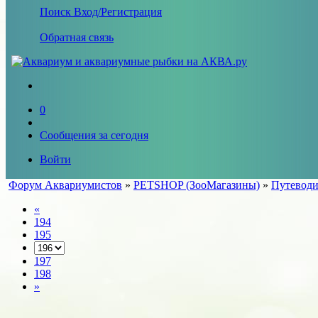
Поиск
Вход/Регистрация
Обратная связь
0
Сообщения за сегодня
Войти
Форум Аквариумистов
»
PETSHOP (ЗооМагазины)
»
Путеводи
«
194
195
197
198
»