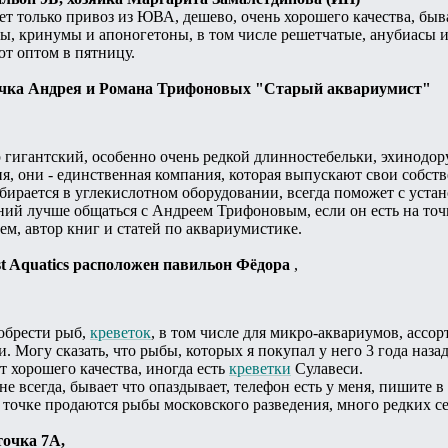
ает только привоз из ЮВА, дешево, очень хорошего качества, быв
ы, кринумы и апоногетоны, в том числе решетчатые, анубиасы 
т оптом в пятницу.
точка Андрея и Романа Трифоновых "Старый аквариумист"
р гигантский, особенно очень редкой длинностебельки, эхинодо
я, они - единственная компания, которая выпускают свои собст
ирается в углекислотном оборудовании, всегда поможет с устан
ний лучше общаться с Андреем Трифоновым, если он есть на то
м, автор книг и статей по аквариумистике.
est Aquatics расположен павильон Фёдора
,
обрести рыб,
креветок
, в том числе для микро-аквариумов, ассор
. Могу сказать, что рыбы, которых я покупал у него 3 года назад
 хорошего качества, иногда есть
креветки
Сулавеси.
е всегда, бывает что опаздывает, телефон есть у меня, пишите в
а точке продаются рыбы московского разведения, много редких
точка 7А,