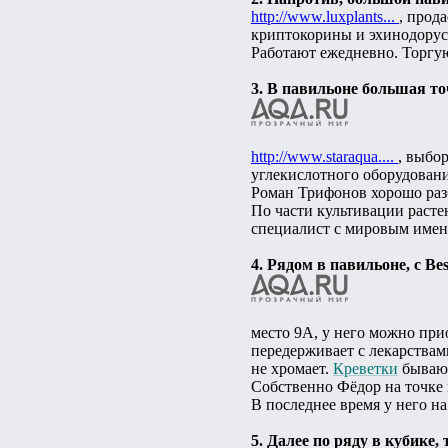
http://www.luxplants...
, прод
криптокорины и эхинодорус
Работают ежедневно. Торгую
3. В павильоне большая 
http://www.staraqua....
, выбо
углекислотного оборудовани
Роман Трифонов хорошо разб
По части культивации расте
специалист с мировым имене
4. Рядом в павильоне, с B
место 9А, у него можно при
передерживает с лекарствами
не хромает.
Креветки
бывают
Собственно Фёдор на точке н
В последнее время у него н
5. Далее по ряду в кубике, 