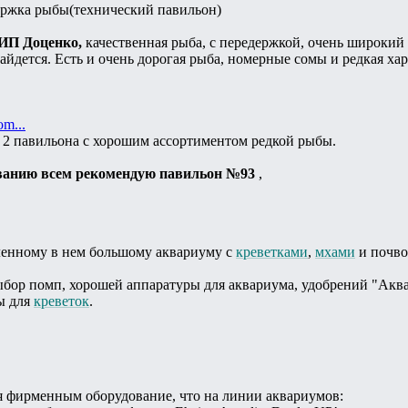
держка рыбы(технический павильон)
 ИП Доценко,
качественная рыба, с передержкой, очень широкий 
айдется. Есть и очень дорогая рыба, номерные сомы и редкая ха
om...
 2 павильона с хорошим ассортиментом редкой рыбы.
ванию всем рекомендую павильон №93
,
вленному в нем большому аквариуму с
креветками
,
мхами
и почво
бор помп, хорошей аппаратуры для аквариума, удобрений "Аква
ы для
креветок
.
я фирменным оборудование, что на линии аквариумов: