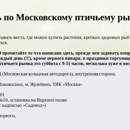
 по Московскому птичьему рын
ывать места, где можно купить растения, крепких здоровых рыб
ься.
читайте то что написано здесь, прежде чем задавать вопрос
дый день (!!!), кроме первого января, в праздники торгующ
ичьего рынка это суббота с 9-11 часов, несколько хуже в вос
(Московская кольцевая автодорога), внутренняя сторона.
 Новокосино, м. Жулебино, ТЯК «Москва»
101
№10, остановка на Верхних полях
(с надписью «Садовод»)
первого,