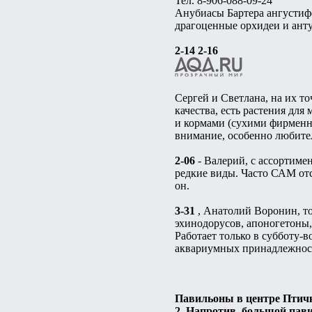
Тел. 8-906-088-09-24
Анубиасы Бартера ангустифо
драгоценные орхидеи и анту
2-14 2-16
Сергей и Светлана, на их т
качества, есть растения для
и кормами (сухими фирменн
внимание, особенно любите
2-06
- Валерий, с ассортиме
редкие виды. Часто САМ отс
он.
3-31
, Анатолий Воронин, то
эхинодорусов, апоногетоны,
Работает только в субботу-в
аквариумных принадлежносте
Павильоны в центре Птич
2. Напротив, большой пав