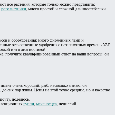
ают все растения, которые только можно представить:
и
роголистники
, много простой и сложной длинностебельки.
русов и оборудования: много фирменных ламп и
венные отечественные удобрения с незапамятных времен - УАР.
овкой и его диагностикой.
чке, получите квалифицированный ответ на ваши вопросы, он
тимент очень хороший, рыб, насколько я знаю, он
, до сих пор живы. Цены на этой точке средние, но и качество
 почту, поделюсь.
 селекционных
гуппи
,
меченосцев
, пециллий.