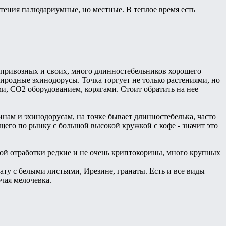
стения палюдариумные, но местные. В теплое время есть
й, привозных и своих, много длинностебельников хорошего
риродные эхинодорусы. Точка торгует не только растениями, но
, СО2 оборудованием, корягами. Стоит обратить на нее
инам и эхинодорусам, на точке бывает длинностебелька, часто
щего по рынку с большой высокой кружкой с кофе - значит это
ной отработки редкие и не очень криптокорины, много крупных
гату с белыми листьями, Ирезине, гранаты. Есть и все виды
чая мелочевка.