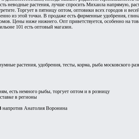
Есть неводные растения, лучше спросить Михаила напрямую, раст
третите. Торгует в пятницу оптом, оптовики всех городов и вес
менно из этой точки. В продаже есть фирменные удобрения, глина
омов. Цены ниже нижнего. Опт приветствуется, особенно на това
вильоне 101 есть оптовый магазин.
иумные растения, удобрения, тесты, корма, рыба московского раз
ям, есть немного рыбы, торгует оптом и в розницу
ставке в регионы
3
напротив Анатолия Воронина