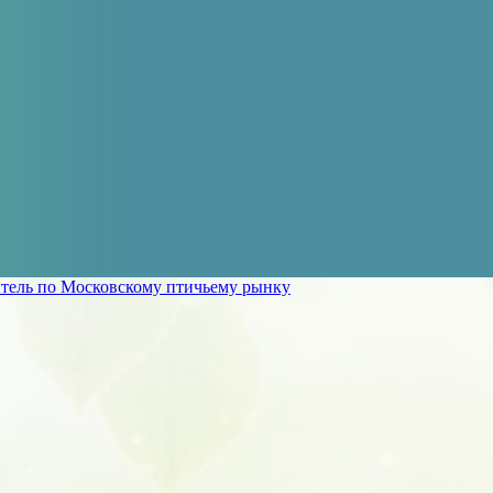
тель по Московскому птичьему рынку