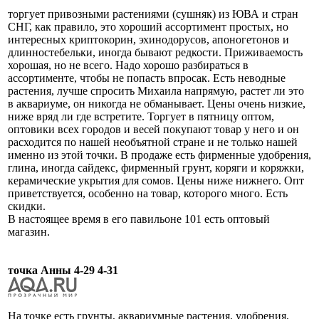
торгует привозными растениями (сушняк) из ЮВА и стран
СНГ, как правило, это хороший ассортимент простых, но
интересных криптокорин, эхинодорусов, апоногетонов и
длинностебельки, иногда бывают редкости. Приживаемость
хорошая, но не всего. Надо хорошо разбираться в
ассортименте, чтобы не попасть впросак. Есть неводные
растения, лучше спросить Михаила напрямую, растет ли это
в аквариуме, он никогда не обманывает. Цены очень низкие,
ниже вряд ли где встретите. Торгует в пятницу оптом,
оптовики всех городов и весей покупают товар у него и он
расходится по нашей необъятной стране и не только нашей
именно из этой точки. В продаже есть фирменные удобрения,
глина, иногда сайдекс, фирменный грунт, коряги и коряжки,
керамические укрытия для сомов. Цены ниже нижнего. Опт
приветствуется, особенно на товар, которого много. Есть
скидки.
В настоящее время в его павильоне 101 есть оптовый
магазин.
точка Анны 4-29 4-31
На точке есть грунты, аквариумные растения, удобрения,