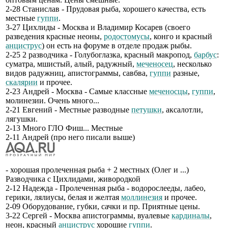
2-28 Станислав - Прудовая рыба, хорошего качества, есть
местные
гуппи
.
3-27 Цихлиды - Москва и Владимир Косарев (своего
разведения красные неоны,
родостомусы
, конго и красный
анциструс
) он есть на форуме в отделе продаж рыбы.
2-25 2 разводчика - Голубоглазка, красный макропод,
барбус
:
суматра, мшистый, алый, радужный,
меченосец
, несколько
видов радужниц, апистограммы, савбва,
гуппи
разные,
скалярии
и прочее.
2-23 Андрей - Москва - Самые классные
меченосцы
,
гуппи
,
молинезии. Очень много...
2-21 Евгений - Местные разводные
петушки
, аксалотли,
лягушки.
2-13 Много ГЛО Фиш... Местные
2-11 Андрей (про него писали выше)
- хорошая пролеченная рыба + 2 местных (Олег и ...)
Разводчика с Цихлидами, живородкой
2-12 Надежда - Пролеченная рыба - водорослееды, лабео,
герики, лялиусы, белая и желтая
моллинезия
и прочее.
2-09 Оборудование, губки, сачки и пр. Приятные цены.
3-22 Сергей - Москва апистограммы, вуалевые
кардиналы
,
неон, красный
анциструс
хорошие
гуппи
.