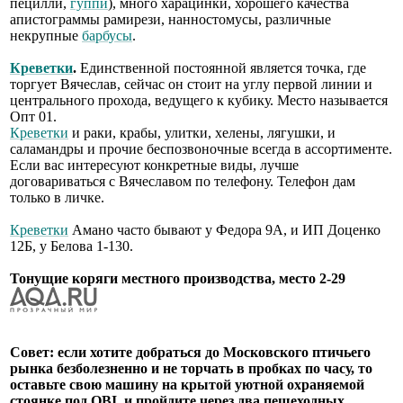
пецилли,
гуппи
), много харацинки, хорошего качества
апистограммы рамирези, нанностомусы, различные
некрупные
барбусы
.
Креветки
.
Единственной постоянной является точка, где
торгует Вячеслав, сейчас он стоит на углу первой линии и
центрального прохода, ведущего к кубику. Место называется
Опт 01.
Креветки
и раки, крабы, улитки, хелены, лягушки, и
саламандры и прочие беспозвоночные всегда в ассортименте.
Если вас интересуют конкретные виды, лучше
договариваться с Вячеславом по телефону. Телефон дам
только в личке.
Креветки
Амано часто бывают у Федора 9А, и ИП Доценко
12Б, у Белова 1-130.
Тонущие коряги местного производства, место 2-29
Совет: если хотите добраться до Московского птичьего
рынка безболезненно и не торчать в пробках по часу, то
оставьте свою машину на крытой уютной охраняемой
стоянке под OBI, и пройдите через два пешеходных