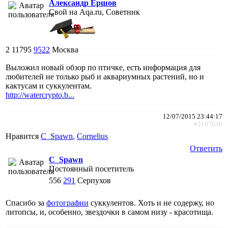
Александр Ершов
Свой на Aqa.ru, Советник
2
11795
9522
Москва
Выложил новый обзор по птичке, есть информация для
любителей не только рыб и аквариумных растений, но и
кактусам и суккулентам.
http://watercrypto.b...
12/07/2015 23:44:17
#2107636
Нравится
C_Spawn
,
Cornelius
Ответить
C_Spawn
Постоянный посетитель
556
291
Серпухов
Спасибо за
фотографии
суккулентов. Хоть и не содержу, но
литопсы, и, особенно, звездочки в самом низу - красотища.