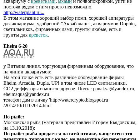
аквариуму с
креветками
,
мхами
и почвопокровкой, уйти не
постояв рядом с ним просто невозможно.
http://waterplant.ru...
В этом магазине хороший выбор помп, хорошей аппаратуры
для аквариума, удобрений "Аквабаланс", аквариумов Dophin,
светильников, фирменных ламп, грунты любые, есть и
грунты для
креветок
.
Eheim 6-20
у Виталия линия, торгующая фирменным оборудование, что
на линии аквариумов:
На этой точке есть есть различное оборудование фирмы
Eheim, Arcadia, Dupla, UP! в том числе LED светильники,
СО2 диффузоры и многое другое. Почта: panakva@yandex.ru,
eheimaqua@yandex.ru
телефон дам в личку 'http://watercrypto.blogspot.ru
/2014/10/11102014.html
По рыбе:
Московская рыба (материал представлен Игорем Бъядовским,
на 13.10.2018):
По рыбе: рыба продается на всей птичке, чаще всего это
перекупка, торговля с колес, но перекупка без передержки