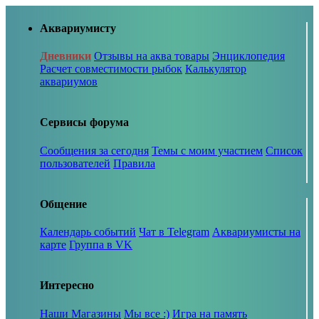
Аквариумисту
Дневники
Отзывы на аква товары
Энциклопедия
Расчет совместимости рыбок
Калькулятор
аквариумов
Сервисы форума
Сообщения за сегодня
Темы с моим участием
Список
пользователей
Правила
Общение
Календарь событий
Чат в Telegram
Аквариумисты на
карте
Группа в VK
Интересно
Наши Магазины
Мы все :)
Игра на память