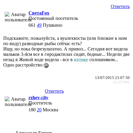
Ответить
СветаFox
Постоянный посетитель
661
49
Пушкино
Подскажите, пожалуйста, а вуалехвосты (или близкие к ним
по виду) разводные рыбы сейчас есть?
Ищу, но пока безрезультатно. А привоз... Сегодня вот видела
мальков 3-4см все в гиродактилах сидят, бедные... Недели две
незад в Живой воде видела - все в
ихтике
сплошняком...
Одно расстройство
13/07/2015 23:07:50
#2107906
Ответить
rzhev-city
Посетитель
180
20
Москва
Александр Ершов