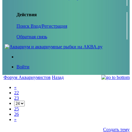
Действия
Поиск
Вход/Регистрация
Обратная связь
Войти
Форум Аквариумистов
Назад
«
22
23
25
26
»
Создать тему