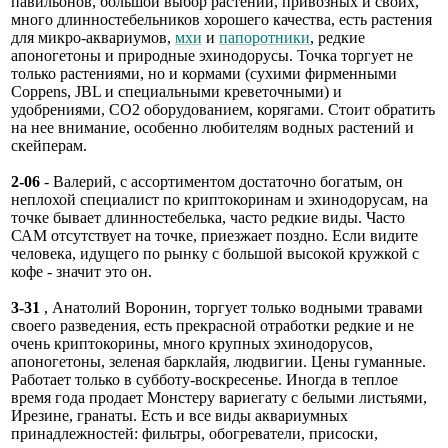
павильонов, большой выбор растений, привозных и своих,
много длинностебельников хорошего качества, есть растения
для микро-аквариумов,
мхи
и
папоротники
, редкие
апоногетоны и природные эхинодорусы. Точка торгует не
только растениями, но и кормами (сухими фирменными
Coppens, JBL и специальными креветочными) и
удобрениями, СО2 оборудованием, корягами. Стоит обратить
на нее внимание, особенно любителям водных растений и
скейперам.
2-06
- Валерий, с ассортиментом достаточно богатым, он
неплохой специалист по криптокоринам и эхинодорусам, на
точке бывает длинностебелька, часто редкие виды. Часто
САМ отсутствует на точке, приезжает поздно. Если видите
человека, идущего по рынку с большой высокой кружкой с
кофе - значит это он.
3-31
, Анатолий Воронин, торгует только водными травами
своего разведения, есть прекрасной отработки редкие и не
очень криптокорины, много крупных эхинодорусов,
апоногетоны, зеленая барклайя, людвигии. Цены гуманные.
Работает только в субботу-воскресенье. Иногда в теплое
время года продает Монстеру вариегату с белыми листьями,
Ирезине, гранаты. Есть и все виды аквариумных
принадлежностей: фильтры, обогреватели, присоски,