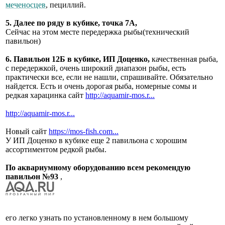
меченосцев
, пециллий.
5. Далее по ряду в кубике, точка 7А,
Сейчас на этом месте передержка рыбы(технический
павильон)
6. Павильон 12Б в кубике, ИП Доценко,
качественная рыба,
с передержкой, очень широкий диапазон рыбы, есть
практически все, если не нашли, спрашивайте. Обязательно
найдется. Есть и очень дорогая рыба, номерные сомы и
редкая харацинка сайт
http://aquamir-mos.r...
http://aquamir-mos.r...
Новый сайт
https://mos-fish.com...
У ИП Доценко в кубике еще 2 павильона с хорошим
ассортиментом редкой рыбы.
По аквариумному оборудованию всем рекомендую
павильон №93
,
его легко узнать по установленному в нем большому