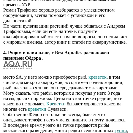
времен - УАР.
Роман Трифонов хорошо разбирается в углекислотном
оборудовании, всегда поможет с установкой и его
диагностикой.
По части культивации растений лучше общаться с Андреем
Трифоновым, если он есть на точке, получите
квалифицированный ответ на ваши вопросы, он специалист
с мировым именем, автор книг и статей по аквариумистике.
4. Рядом в павильоне, с Best Aquatics расположен
павильон Фёдора
,
место 9А, у него можно приобрести рыб,
креветок
, в том
числе для микро-аквариумов, ассортимент очень хороший,
рыб, насколько я знаю, он передерживает с лекарствами.
Могу сказать, что рыбы, которых я покупал у него 3 года
назад, до сих пор живы. Цены на этой точке средние, но и
качество не хромает.
Креветки
бывают хорошего качества,
иногда есть
креветки
Сулавеси.
Собственно Фёдор на точке не всегда, бывает что
опаздывает, телефон есть у меня, пишите в почту, поделюсь.
В последнее время у него на точке продаются рыбы
московского разведения, много редких селекционных
гуппи
,