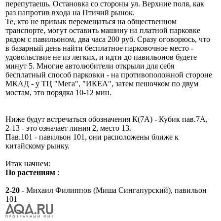
перепутаешь. Остановка со стороны ул. Верхние поля, как
раз напротив входа на Птичий рынок.
Те, кто не привык перемещаться на общественном
транспорте, могут оставить машину на платной парковке
рядом с павильоном, два часа 200 руб. Сразу оговорюсь, что
в базарный день найти бесплатное парковочное место -
удовольствие не из легких, и идти до павильонов будете
минут 5. Многие автолюбители открыли для себя
бесплатный способ парковки - на противоположной стороне
МКАД - у ТЦ "Мега", "ИКЕА", затем пешочком по двум
мостам, это порядка 10-12 мин.
Ниже будут встречаться обозначения К(7А) - Кубик пав.7А,
2-13 - это означает линия 2, место 13.
Пав.101 - павильон 101, они расположены ближе к
китайскому рынку.
Итак начнем:
По растениям
:
2-20
- Михаил Филиппов (Миша Сингапурский), павильон
101