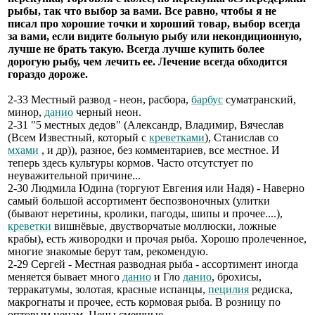
рыбы, так что выбор за вами. Все равно, чтобы я не
писал про хорошие точки и хороший товар, выбор всегда
за вами, если видите больную рыбу или некондиционную,
лучше не брать такую. Всегда лучше купить более
дорогую рыбу, чем лечить ее. Лечение всегда обходится
гораздо дороже.
2-33 Местный развод - неон, расбора,
барбус
суматранский,
минор,
данио
черный неон.
2-31 "5 местных дедов" (Александр, Владимир, Вячеслав
(Всем Известный, который с
креветками
), Станислав со
мхами
, и др)), разное, без комментариев, все местное. И
теперь здесь культуры кормов. Часто отсутстует по
неуважительной причине...
2-30 Людмила Юдина (торгуют Евгения или Надя) - Наверно
самый большой ассортимент беспозвоночных (улитки
(бывают неретины, кролики, пагоды, шипы и прочее....),
креветки
вишнёвые, двустворчатые моллюски, ложные
крабы), есть живородки и прочая рыба. Хорошо пролеченное,
многие знакомые берут там, рекомендую.
2-29 Сергей - Местная разводная рыба - ассортимент иногда
меняется бывает много
данио
и Гло
данио
, брохисы,
терракатумы, золотая, красные испанцы,
пецилия
редиска,
макрогнаты и прочее, есть кормовая рыба. В розницу по
оптовым ценам. Цены смешные.