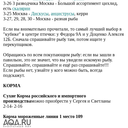
3-26 3 разводчика Москва - Большой ассортимент цихлид,
есть
скалярии
3-25 Москва -
Дискусы
,
анциструсы
, керри
3-27, 29, 28, 30 - Москва - разная рыба
Если вы внимательно прочитали, то самый лучший выбор в
"кубике" в центре птички: у Федора 9А и у Доценко Алексея
12Б. Сначала спрашивайте рыбу там, потом ищите у
перекупщиков.
Обращаюсь по всем покупающим рыбу: если вы зашли в
павильон, это не значит, что вы увидели искомую рыбу.
Спрашивайте, спрашивайте и ещё раз спрашивайте!!!
Если рыбы нет, узнайте у кого можно быть, всегда
подскажут.
КОРМА
Сухие Корма российского и импортного
производства
можно приобрести у Сергея и Светланы
2-14- 2-16
Корма мороженные линия 1 место 109