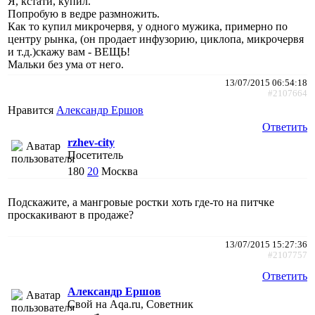
Я, кстати, купил.
Попробую в ведре размножить.
Как то купил микрочервя, у одного мужика, примерно по
центру рынка, (он продает инфузорию, циклопа, микрочервя
и т.д.)скажу вам - ВЕЩЬ!
Мальки без ума от него.
13/07/2015 06:54:18
#2107664
Нравится
Александр Ершов
Ответить
rzhev-city
Посетитель
180
20
Москва
Подскажите, а мангровые ростки хоть где-то на питчке
проскакивают в продаже?
13/07/2015 15:27:36
#2107757
Ответить
Александр Ершов
Свой на Aqa.ru, Советник