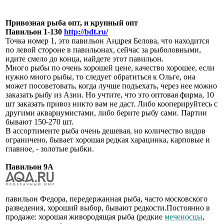
Привозная рыба опт, и крупный опт
Павильон 1-130
http://bdt.ru/
Точка номер 1, это павильон Андрея Белова, что находится
по левой стороне в павильонах, сейчас за рыболовными,
идите смело до конца, найдете этот павильон.
Много рыбы по очень хорошей цене, качество хорошее, если
нужно много рыбы, то следует обратиться к Ольге, она
может посоветовать, когда лучше подъехать, через нее можно
заказать рыбу из Азии. Но учтите, что это оптовая фирма, 10
шт заказать привоз никто вам не даст. Либо кооперируйтесь с
другими аквариумистами, либо берите рыбу сами. Партии
бывают 150-270 шт.
В ассортименте рыба очень дешевая, но количество видов
ограничено, бывает хорошая редкая харацинка, карповые и
главное, - золотые рыбки.
Павильон 9А
павильон Федора, передержанная рыба, часто московского
разведения, хороший выбор, бывают редкости.Постоянно в
продаже: хорошая живородящая рыба (редкие
меченосцы
,