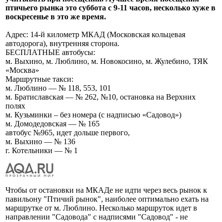
птичьего рынка это суббота с 9-11 часов, несколько хуже в
воскресенье в это же время.
Адрес: 14-й километр МКАД (Московская кольцевая
автодорога), внутренняя сторона.
БЕСПЛАТНЫЕ автобусы:
м. Выхино, м. Люблино, м. Новокосино, м. Жулебино, ТЯК
«Москва»
Маршрутные такси:
м. Люблино — № 118, 553, 101
м. Братиславская — № 262, №10, остановка на Верхних
полях
м. Кузьминки – без номера (с надписью «Садовод»)
м. Домодедовская — № 165
автобус №965, идет дольше первого,
м. Выхино — № 136
г. Котельники — № 1
Чтобы от остановки на МКАДе не идти через весь рынок к
павильону "Птичий рынок", наиболее оптимально ехать на
маршрутке от м. Люблино. Несколько маршруток идет в
направлении "Садовода" с надписями "Садовод" - не