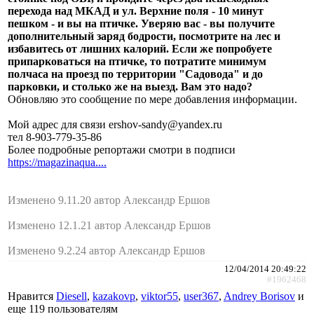
перехода над МКАД и ул. Верхние поля - 10 минут
пешком - и вы на птичке. Уверяю вас - вы получите
дополнительный заряд бодрости, посмотрите на лес и
избавитесь от лишних калорий. Если же попробуете
припарковаться на птичке, то потратите минимум
полчаса на проезд по территории "Садовода" и до
парковки, и столько же на выезд. Вам это надо?
Обновляю это сообщение по мере добавления информации.
Мой адрес для связи ershov-sandy@yandex.ru
тел 8-903-779-35-86
Более подробные репортажи смотри в подписи
https://magazinaqua....
Изменено 9.11.20 автор Александр Ершов
Изменено 12.1.21 автор Александр Ершов
Изменено 9.2.24 автор Александр Ершов
12/04/2014 20:49:22
#1962468
Нравится
Diesell
,
kazakovp
,
viktor55
,
user367
,
Andrey Borisov
и
еще
119 пользователям