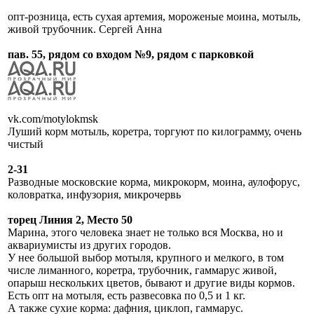
опт-розница, есть сухая артемия, мороженые моина, мотыль,
живой трубочник. Сергей Анна
пав. 55, рядом со входом №9, рядом с парковкой
vk.com/motylokmsk
Луший корм мотыль, коретра, торгуют по килограмму, очень
чистый
2-31
Разводные московские корма, микрокорм, моина, аулофорус,
коловратка, инфузория, микрочервь
торец Линия 2, Место 50
Марина, этого человека знает не только вся Москва, но и
аквариумисты из других городов.
У нее большой выбор мотыля, крупного и мелкого, в том
числе лиманного, коретра, трубочник, гаммарус живой,
опарыш нескольких цветов, бывают и другие виды кормов.
Есть опт на мотыля, есть развесовка по 0,5 и 1 кг.
А также сухие корма: дафния, циклоп, гаммарус.