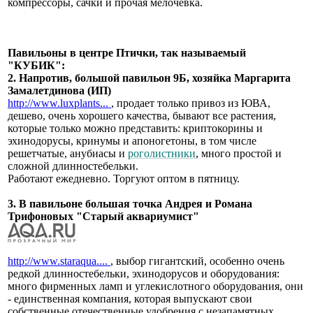
компрессоры, сачки и прочая мелочевка.
Павильоны в центре Птички, так называемый
"КУБИК":
2. Напротив, большой павильон 9Б, хозяйка Маргарита
Замалетдинова (ИП)
http://www.luxplants...
, продает только привоз из ЮВА,
дешево, очень хорошего качества, бывают все растения,
которые только можно представить: криптокорины и
эхинодорусы, кринумы и апоногетоны, в том числе
решетчатые, анубиасы и
роголистники
, много простой и
сложной длинностебельки.
Работают ежедневно. Торгуют оптом в пятницу.
3. В павильоне большая точка Андрея и Романа
Трифоновых "Старый аквариумист"
http://www.staraqua....
, выбор гигантский, особенно очень
редкой длинностебельки, эхинодорусов и оборудования:
много фирменных ламп и углекислотного оборудования, они
- единственная компания, которая выпускают свои
собственные отечественные удобрения с незапамятных