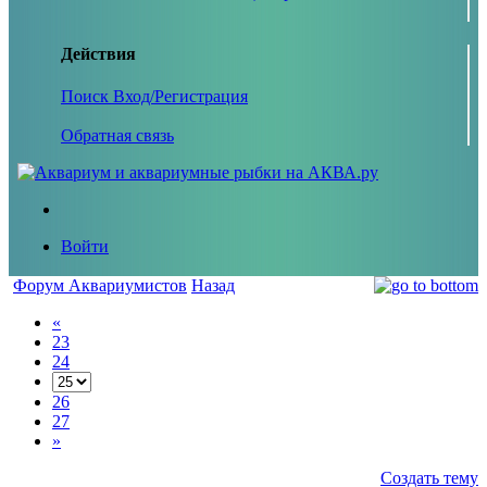
Действия
Поиск
Вход/Регистрация
Обратная связь
Войти
Форум Аквариумистов
Назад
«
23
24
26
27
»
Создать тему