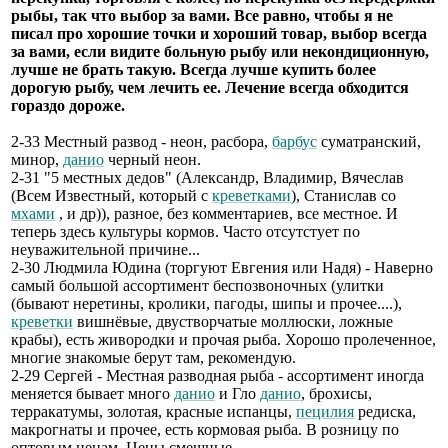
рыбы, так что выбор за вами. Все равно, чтобы я не
писал про хорошие точки и хороший товар, выбор всегда
за вами, если видите больную рыбу или некондиционную,
лучше не брать такую. Всегда лучше купить более
дорогую рыбу, чем лечить ее. Лечение всегда обходится
гораздо дороже.
2-33 Местный развод - неон, расбора,
барбус
суматранский,
минор,
данио
черный неон.
2-31 "5 местных дедов" (Александр, Владимир, Вячеслав
(Всем Известный, который с
креветками
), Станислав со
мхами
, и др)), разное, без комментариев, все местное. И
теперь здесь культуры кормов. Часто отсутстует по
неуважительной причине...
2-30 Людмила Юдина (торгуют Евгения или Надя) - Наверно
самый большой ассортимент беспозвоночных (улитки
(бывают неретины, кролики, пагоды, шипы и прочее....),
креветки
вишнёвые, двустворчатые моллюски, ложные
крабы), есть живородки и прочая рыба. Хорошо пролеченное,
многие знакомые берут там, рекомендую.
2-29 Сергей - Местная разводная рыба - ассортимент иногда
меняется бывает много
данио
и Гло
данио
, брохисы,
терракатумы, золотая, красные испанцы,
пецилия
редиска,
макрогнаты и прочее, есть кормовая рыба. В розницу по
оптовым ценам. Цены смешные.