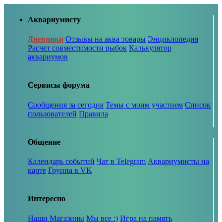
Аквариумисту
Дневники
Отзывы на аква товары
Энциклопедия
Расчет совместимости рыбок
Калькулятор
аквариумов
Сервисы форума
Сообщения за сегодня
Темы с моим участием
Список
пользователей
Правила
Общение
Календарь событий
Чат в Telegram
Аквариумисты на
карте
Группа в VK
Интересно
Наши Магазины
Мы все :)
Игра на память