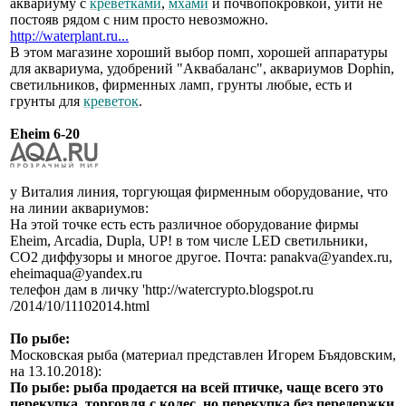
аквариуму с
креветками
,
мхами
и почвопокровкой, уйти не
постояв рядом с ним просто невозможно.
http://waterplant.ru...
В этом магазине хороший выбор помп, хорошей аппаратуры
для аквариума, удобрений "Аквабаланс", аквариумов Dophin,
светильников, фирменных ламп, грунты любые, есть и
грунты для
креветок
.
Eheim 6-20
у Виталия линия, торгующая фирменным оборудование, что
на линии аквариумов:
На этой точке есть есть различное оборудование фирмы
Eheim, Arcadia, Dupla, UP! в том числе LED светильники,
СО2 диффузоры и многое другое. Почта: panakva@yandex.ru,
eheimaqua@yandex.ru
телефон дам в личку 'http://watercrypto.blogspot.ru
/2014/10/11102014.html
По рыбе:
Московская рыба (материал представлен Игорем Бъядовским,
на 13.10.2018):
По рыбе: рыба продается на всей птичке, чаще всего это
перекупка, торговля с колес, но перекупка без передержки