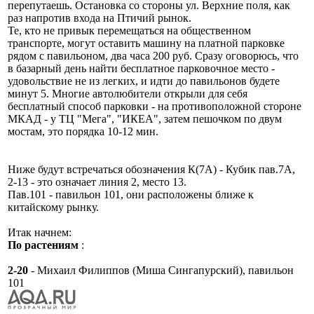
перепутаешь. Остановка со стороны ул. Верхние поля, как
раз напротив входа на Птичий рынок.
Те, кто не привык перемещаться на общественном
транспорте, могут оставить машину на платной парковке
рядом с павильоном, два часа 200 руб. Сразу оговорюсь, что
в базарный день найти бесплатное парковочное место -
удовольствие не из легких, и идти до павильонов будете
минут 5. Многие автолюбители открыли для себя
бесплатный способ парковки - на противоположной стороне
МКАД - у ТЦ "Мега", "ИКЕА", затем пешочком по двум
мостам, это порядка 10-12 мин.
Ниже будут встречаться обозначения К(7А) - Кубик пав.7А,
2-13 - это означает линия 2, место 13.
Пав.101 - павильон 101, они расположены ближе к
китайскому рынку.
Итак начнем:
По растениям
:
2-20
- Михаил Филиппов (Миша Сингапурский), павильон
101