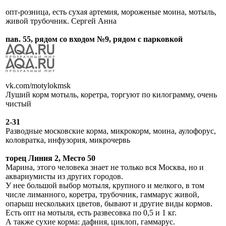
опт-розница, есть сухая артемия, мороженые моина, мотыль,
живой трубочник. Сергей Анна
пав. 55, рядом со входом №9, рядом с парковкой
vk.com/motylokmsk
Луший корм мотыль, коретра, торгуют по килограмму, очень
чистый
2-31
Разводные московские корма, микрокорм, моина, аулофорус,
коловратка, инфузория, микрочервь
торец Линия 2, Место 50
Марина, этого человека знает не только вся Москва, но и
аквариумисты из других городов.
У нее большой выбор мотыля, крупного и мелкого, в том
числе лиманного, коретра, трубочник, гаммарус живой,
опарыш нескольких цветов, бывают и другие виды кормов.
Есть опт на мотыля, есть развесовка по 0,5 и 1 кг.
А также сухие корма: дафния, циклоп, гаммарус.