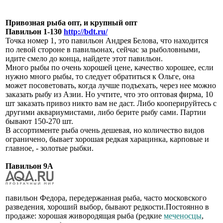
Привозная рыба опт, и крупный опт
Павильон 1-130
http://bdt.ru/
Точка номер 1, это павильон Андрея Белова, что находится
по левой стороне в павильонах, сейчас за рыболовными,
идите смело до конца, найдете этот павильон.
Много рыбы по очень хорошей цене, качество хорошее, если
нужно много рыбы, то следует обратиться к Ольге, она
может посоветовать, когда лучше подъехать, через нее можно
заказать рыбу из Азии. Но учтите, что это оптовая фирма, 10
шт заказать привоз никто вам не даст. Либо кооперируйтесь с
другими аквариумистами, либо берите рыбу сами. Партии
бывают 150-270 шт.
В ассортименте рыба очень дешевая, но количество видов
ограничено, бывает хорошая редкая харацинка, карповые и
главное, - золотые рыбки.
Павильон 9А
павильон Федора, передержанная рыба, часто московского
разведения, хороший выбор, бывают редкости.Постоянно в
продаже: хорошая живородящая рыба (редкие
меченосцы
,