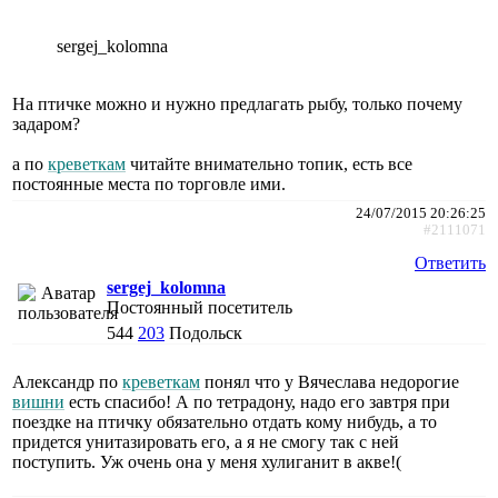
sergej_kolomna
На птичке можно и нужно предлагать рыбу, только почему
задаром?
а по
креветкам
читайте внимательно топик, есть все
постоянные места по торговле ими.
24/07/2015 20:26:25
#2111071
Ответить
sergej_kolomna
Постоянный посетитель
544
203
Подольск
Александр по
креветкам
понял что у Вячеслава недорогие
вишни
есть спасибо! А по тетрадону, надо его завтря при
поездке на птичку обязательно отдать кому нибудь, а то
придется унитазировать его, а я не смогу так с ней
поступить. Уж очень она у меня хулиганит в акве!(