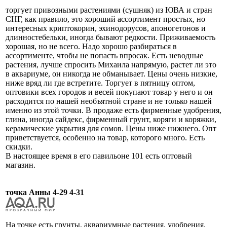
торгует привозными растениями (сушняк) из ЮВА и стран
СНГ, как правило, это хороший ассортимент простых, но
интересных криптокорин, эхинодорусов, апоногетонов и
длинностебельки, иногда бывают редкости. Приживаемость
хорошая, но не всего. Надо хорошо разбираться в
ассортименте, чтобы не попасть впросак. Есть неводные
растения, лучше спросить Михаила напрямую, растет ли это
в аквариуме, он никогда не обманывает. Цены очень низкие,
ниже вряд ли где встретите. Торгует в пятницу оптом,
оптовики всех городов и весей покупают товар у него и он
расходится по нашей необъятной стране и не только нашей
именно из этой точки. В продаже есть фирменные удобрения,
глина, иногда сайдекс, фирменный грунт, коряги и коряжки,
керамические укрытия для сомов. Цены ниже нижнего. Опт
приветствуется, особенно на товар, которого много. Есть
скидки.
В настоящее время в его павильоне 101 есть оптовый
магазин.
точка Анны 4-29 4-31
На точке есть грунты, аквариумные растения, удобрения,