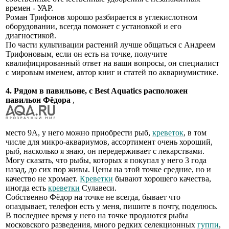
времен - УАР.
Роман Трифонов хорошо разбирается в углекислотном
оборудовании, всегда поможет с установкой и его
диагностикой.
По части культивации растений лучше общаться с Андреем
Трифоновым, если он есть на точке, получите
квалифицированный ответ на ваши вопросы, он специалист
с мировым именем, автор книг и статей по аквариумистике.
4. Рядом в павильоне, с Best Aquatics расположен
павильон Фёдора
,
место 9А, у него можно приобрести рыб,
креветок
, в том
числе для микро-аквариумов, ассортимент очень хороший,
рыб, насколько я знаю, он передерживает с лекарствами.
Могу сказать, что рыбы, которых я покупал у него 3 года
назад, до сих пор живы. Цены на этой точке средние, но и
качество не хромает.
Креветки
бывают хорошего качества,
иногда есть
креветки
Сулавеси.
Собственно Фёдор на точке не всегда, бывает что
опаздывает, телефон есть у меня, пишите в почту, поделюсь.
В последнее время у него на точке продаются рыбы
московского разведения, много редких селекционных
гуппи
,