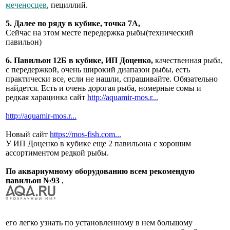
меченосцев
, пециллий.
5. Далее по ряду в кубике, точка 7А,
Сейчас на этом месте передержка рыбы(технический
павильон)
6. Павильон 12Б в кубике, ИП Доценко,
качественная рыба,
с передержкой, очень широкий диапазон рыбы, есть
практически все, если не нашли, спрашивайте. Обязательно
найдется. Есть и очень дорогая рыба, номерные сомы и
редкая харацинка сайт
http://aquamir-mos.r...
http://aquamir-mos.r...
Новый сайт
https://mos-fish.com...
У ИП Доценко в кубике еще 2 павильона с хорошим
ассортиментом редкой рыбы.
По аквариумному оборудованию всем рекомендую
павильон №93
,
его легко узнать по установленному в нем большому