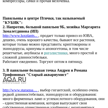
компрессоры, сачки и прочая мелочевка.
Павильоны в центре Птички, так называемый
"КУБИК":
2. Напротив, большой павильон 9Б, хозяйка Маргарита
Замалетдинова (ИП)
http://www.luxplants...
, продает только привоз из ЮВА,
дешево, очень хорошего качества, бывают все растения,
которые только можно представить: криптокорины и
эхинодорусы, кринумы и апоногетоны, в том числе
решетчатые, анубиасы и
роголистники
, много простой и
сложной длинностебельки.
Работают ежедневно. Торгуют оптом в пятницу.
3. В павильоне большая точка Андрея и Романа
Трифоновых "Старый аквариумист"
http://www.staraqua....
, выбор гигантский, особенно очень
редкой длинностебельки, эхинодорусов и оборудования:
много фирменных ламп и углекислотного оборудования, они
- единственная компания, которая выпускают свои
собственные отечественные удобрения с незапамятных