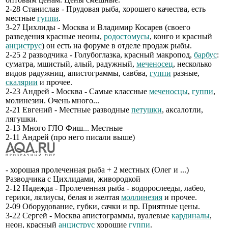
2-28 Станислав - Прудовая рыба, хорошего качества, есть
местные
гуппи
.
3-27 Цихлиды - Москва и Владимир Косарев (своего
разведения красные неоны,
родостомусы
, конго и красный
анциструс
) он есть на форуме в отделе продаж рыбы.
2-25 2 разводчика - Голубоглазка, красный макропод,
барбус
:
суматра, мшистый, алый, радужный,
меченосец
, несколько
видов радужниц, апистограммы, савбва,
гуппи
разные,
скалярии
и прочее.
2-23 Андрей - Москва - Самые классные
меченосцы
,
гуппи
,
молинезии. Очень много...
2-21 Евгений - Местные разводные
петушки
, аксалотли,
лягушки.
2-13 Много ГЛО Фиш... Местные
2-11 Андрей (про него писали выше)
- хорошая пролеченная рыба + 2 местных (Олег и ...)
Разводчика с Цихлидами, живородкой
2-12 Надежда - Пролеченная рыба - водорослееды, лабео,
герики, лялиусы, белая и желтая
моллинезия
и прочее.
2-09 Оборудование, губки, сачки и пр. Приятные цены.
3-22 Сергей - Москва апистограммы, вуалевые
кардиналы
,
неон, красный
анциструс
хорошие
гуппи
.