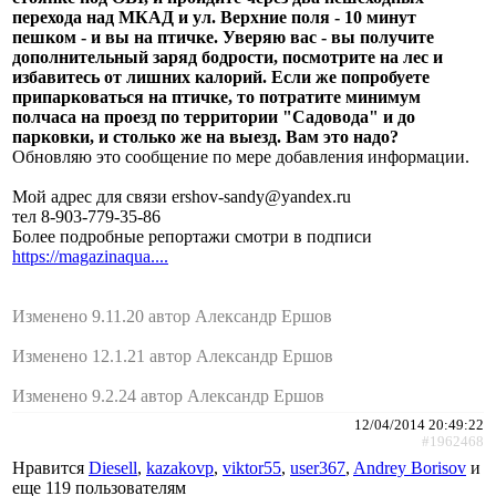
перехода над МКАД и ул. Верхние поля - 10 минут
пешком - и вы на птичке. Уверяю вас - вы получите
дополнительный заряд бодрости, посмотрите на лес и
избавитесь от лишних калорий. Если же попробуете
припарковаться на птичке, то потратите минимум
полчаса на проезд по территории "Садовода" и до
парковки, и столько же на выезд. Вам это надо?
Обновляю это сообщение по мере добавления информации.
Мой адрес для связи ershov-sandy@yandex.ru
тел 8-903-779-35-86
Более подробные репортажи смотри в подписи
https://magazinaqua....
Изменено 9.11.20 автор Александр Ершов
Изменено 12.1.21 автор Александр Ершов
Изменено 9.2.24 автор Александр Ершов
12/04/2014 20:49:22
#1962468
Нравится
Diesell
,
kazakovp
,
viktor55
,
user367
,
Andrey Borisov
и
еще
119 пользователям