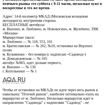
птичьего рынка это суббота с 9-11 часов, несколько хуже в
воскресенье в это же время.
Адрес: 14-й километр МКАД (Московская кольцевая
автодорога), внутренняя сторона.
БЕСПЛАТНЫЕ автобусы:
м. Выхино, м. Люблино, м. Новокосино, м. Жулебино, ТЯК
«Москва»
Маршрутные такси:
м. Люблино — № 118, 553, 101
м. Братиславская — № 262, №10, остановка на Верхних
полях
м. Кузьминки – без номера (с надписью «Садовод»)
м. Домодедовская — № 165
автобус №965, идет дольше первого,
м. Выхино — № 136
г. Котельники — № 1
Чтобы от остановки на МКАДе не идти через весь рынок к
павильону "Птичий рынок", наиболее оптимально ехать на
маршрутке от м. Люблино. Несколько маршруток идет в
направлении "Садовода" с надписями "Садовод" - не