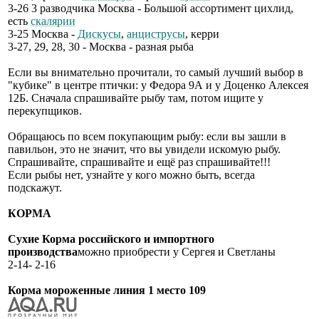
3-26 3 разводчика Москва - Большой ассортимент цихлид,
есть
скалярии
3-25 Москва -
Дискусы
,
анциструсы
, керри
3-27, 29, 28, 30 - Москва - разная рыба
Если вы внимательно прочитали, то самый лучший выбор в
"кубике" в центре птички: у Федора 9А и у Доценко Алексея
12Б. Сначала спрашивайте рыбу там, потом ищите у
перекупщиков.
Обращаюсь по всем покупающим рыбу: если вы зашли в
павильон, это не значит, что вы увидели искомую рыбу.
Спрашивайте, спрашивайте и ещё раз спрашивайте!!!
Если рыбы нет, узнайте у кого можно быть, всегда
подскажут.
КОРМА
Сухие Корма российского и импортного
производства
можно приобрести у Сергея и Светланы
2-14- 2-16
Корма мороженные линия 1 место 109