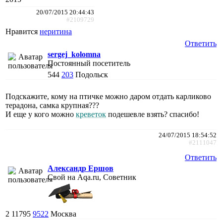
20/07/2015 20:44:43
#2109729
Нравится
неритина
Ответить
sergej_kolomna
Постоянный посетитель
544
203
Подольск
Подскажите, кому на птичке можно даром отдать карликово
терадона, самка крупная???
И еще у кого можно
креветок
подешевле взять? спасибо!
24/07/2015 18:54:52
#2111047
Ответить
Александр Ершов
Свой на Aqa.ru, Советник
2
11795
9522
Москва