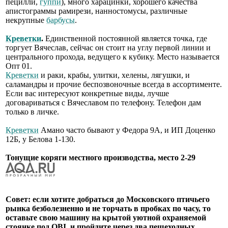
пецилли,
гуппи
), много харацинки, хорошего качества
апистограммы рамирези, нанностомусы, различные
некрупные
барбусы
.
Креветки
.
Единственной постоянной является точка, где
торгует Вячеслав, сейчас он стоит на углу первой линии и
центрального прохода, ведущего к кубику. Место называется
Опт 01.
Креветки
и раки, крабы, улитки, хелены, лягушки, и
саламандры и прочие беспозвоночные всегда в ассортименте.
Если вас интересуют конкретные виды, лучше
договариваться с Вячеславом по телефону. Телефон дам
только в личке.
Креветки
Амано часто бывают у Федора 9А, и ИП Доценко
12Б, у Белова 1-130.
Тонущие коряги местного производства, место 2-29
Совет: если хотите добраться до Московского птичьего
рынка безболезненно и не торчать в пробках по часу, то
оставьте свою машину на крытой уютной охраняемой
стоянке под OBI, и пройдите через два пешеходных