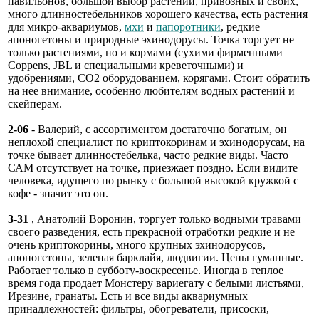
павильонов, большой выбор растений, привозных и своих,
много длинностебельников хорошего качества, есть растения
для микро-аквариумов,
мхи
и
папоротники
, редкие
апоногетоны и природные эхинодорусы. Точка торгует не
только растениями, но и кормами (сухими фирменными
Coppens, JBL и специальными креветочными) и
удобрениями, СО2 оборудованием, корягами. Стоит обратить
на нее внимание, особенно любителям водных растений и
скейперам.
2-06
- Валерий, с ассортиментом достаточно богатым, он
неплохой специалист по криптокоринам и эхинодорусам, на
точке бывает длинностебелька, часто редкие виды. Часто
САМ отсутствует на точке, приезжает поздно. Если видите
человека, идущего по рынку с большой высокой кружкой с
кофе - значит это он.
3-31
, Анатолий Воронин, торгует только водными травами
своего разведения, есть прекрасной отработки редкие и не
очень криптокорины, много крупных эхинодорусов,
апоногетоны, зеленая барклайя, людвигии. Цены гуманные.
Работает только в субботу-воскресенье. Иногда в теплое
время года продает Монстеру вариегату с белыми листьями,
Ирезине, гранаты. Есть и все виды аквариумных
принадлежностей: фильтры, обогреватели, присоски,