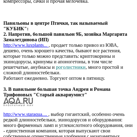
компрессоры, сачки и прочая мелочевка.
Павильоны в центре Птички, так называемый
"КУБИК":
2. Напротив, большой павильон 9Б, хозяйка Маргарита
Замалетдинова (ИП)
http://www.luxplants...
, продает только привоз из ЮВА,
дешево, очень хорошего качества, бывают все растения,
которые только можно представить: криптокорины и
эхинодорусы, кринумы и апоногетоны, в том числе
решетчатые, анубиасы и
роголистники
, много простой и
сложной длинностебельки.
Работают ежедневно. Торгуют оптом в пятницу.
3. В павильоне большая точка Андрея и Романа
Трифоновых "Старый аквариумист"
http://www.staraqua....
, выбор гигантский, особенно очень
редкой длинностебельки, эхинодорусов и оборудования:
много фирменных ламп и углекислотного оборудования, они
- единственная компания, которая выпускают свои
собственные отечественные удобрения с незапамятных