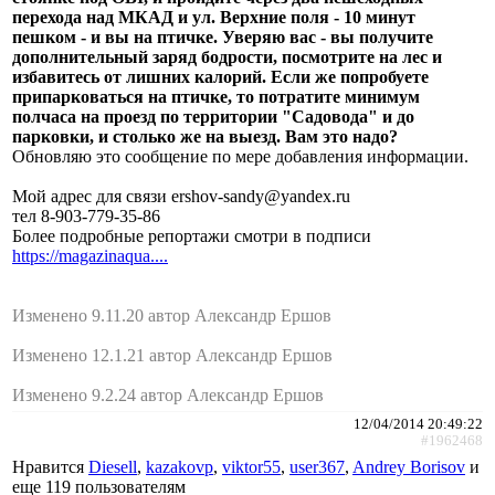
перехода над МКАД и ул. Верхние поля - 10 минут
пешком - и вы на птичке. Уверяю вас - вы получите
дополнительный заряд бодрости, посмотрите на лес и
избавитесь от лишних калорий. Если же попробуете
припарковаться на птичке, то потратите минимум
полчаса на проезд по территории "Садовода" и до
парковки, и столько же на выезд. Вам это надо?
Обновляю это сообщение по мере добавления информации.
Мой адрес для связи ershov-sandy@yandex.ru
тел 8-903-779-35-86
Более подробные репортажи смотри в подписи
https://magazinaqua....
Изменено 9.11.20 автор Александр Ершов
Изменено 12.1.21 автор Александр Ершов
Изменено 9.2.24 автор Александр Ершов
12/04/2014 20:49:22
#1962468
Нравится
Diesell
,
kazakovp
,
viktor55
,
user367
,
Andrey Borisov
и
еще
119 пользователям