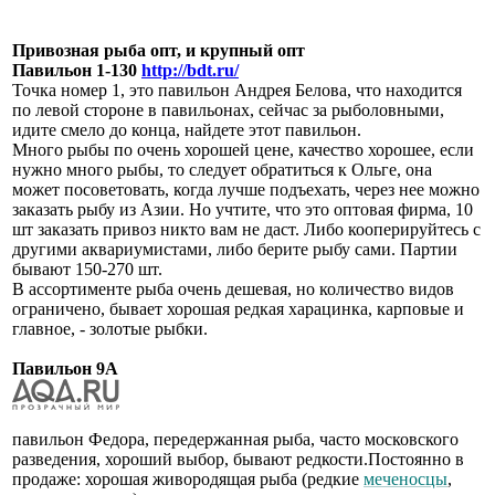
Привозная рыба опт, и крупный опт
Павильон 1-130
http://bdt.ru/
Точка номер 1, это павильон Андрея Белова, что находится
по левой стороне в павильонах, сейчас за рыболовными,
идите смело до конца, найдете этот павильон.
Много рыбы по очень хорошей цене, качество хорошее, если
нужно много рыбы, то следует обратиться к Ольге, она
может посоветовать, когда лучше подъехать, через нее можно
заказать рыбу из Азии. Но учтите, что это оптовая фирма, 10
шт заказать привоз никто вам не даст. Либо кооперируйтесь с
другими аквариумистами, либо берите рыбу сами. Партии
бывают 150-270 шт.
В ассортименте рыба очень дешевая, но количество видов
ограничено, бывает хорошая редкая харацинка, карповые и
главное, - золотые рыбки.
Павильон 9А
павильон Федора, передержанная рыба, часто московского
разведения, хороший выбор, бывают редкости.Постоянно в
продаже: хорошая живородящая рыба (редкие
меченосцы
,