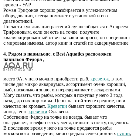
времен - УАР.
Роман Трифонов хорошо разбирается в углекислотном
оборудовании, всегда поможет с установкой и его
диагностикой.
По части культивации растений лучше общаться с Андреем
Трифоновым, если он есть на точке, получите
квалифицированный ответ на ваши вопросы, он специалист
с мировым именем, автор книг и статей по аквариумистике.
4. Рядом в павильоне, с Best Aquatics расположен
павильон Фёдора
,
место 9А, у него можно приобрести рыб,
креветок
, в том
числе для микро-аквариумов, ассортимент очень хороший,
рыб, насколько я знаю, он передерживает с лекарствами.
Могу сказать, что рыбы, которых я покупал у него 3 года
назад, до сих пор живы. Цены на этой точке средние, но и
качество не хромает.
Креветки
бывают хорошего качества,
иногда есть
креветки
Сулавеси.
Собственно Фёдор на точке не всегда, бывает что
опаздывает, телефон есть у меня, пишите в почту, поделюсь.
В последнее время у него на точке продаются рыбы
московского разведения, много редких селекционных
гуппи
,