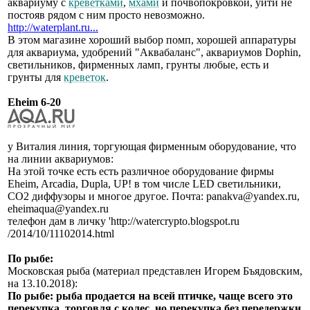
аквариуму с
креветками
,
мхами
и почвопокровкой, уйти не
постояв рядом с ним просто невозможно.
http://waterplant.ru...
В этом магазине хороший выбор помп, хорошей аппаратуры
для аквариума, удобрений "Аквабаланс", аквариумов Dophin,
светильников, фирменных ламп, грунты любые, есть и
грунты для
креветок
.
Eheim 6-20
у Виталия линия, торгующая фирменным оборудование, что
на линии аквариумов:
На этой точке есть есть различное оборудование фирмы
Eheim, Arcadia, Dupla, UP! в том числе LED светильники,
СО2 диффузоры и многое другое. Почта: panakva@yandex.ru,
eheimaqua@yandex.ru
телефон дам в личку 'http://watercrypto.blogspot.ru
/2014/10/11102014.html
По рыбе:
Московская рыба (материал представлен Игорем Бъядовским,
на 13.10.2018):
По рыбе: рыба продается на всей птичке, чаще всего это
перекупка, торговля с колес, но перекупка без передержки