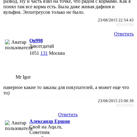
развод. Ну и часть взял на точке, что рядом с кормами. Как я
понял там все корма есть. Была даже живая дафния и
вульфия. Энхитреусов только не было.
23/08/2015 22:54:43
#2119784
Ответить
Og998
Завсегдатай
1051
131
Москва
Mr Igor
наверное какие то заказы для покупателей, а может еще что
то)
23/08/2015 23:06:39
#2119792
Ответить
Александр Ершов
Свой на Aqa.ru,
Советник