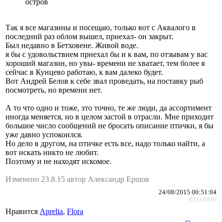
остров
Так я все магазины и посещаю, только вот с Аквалого в
последний раз облом вышел, приехал- он закрыт.
Был недавно в Бетховене. Живой воде.
я бы с удовольствием приехал бы и к вам, по отзывам у вас
хороший магазин, но увы- времени не хватает, тем более я
сейчас в Кунцево работаю, к вам далеко будет.
Вот Андрей Белов к себе звал проведать, на поставку рыб
посмотреть, но времени нет.
А то что одно и тоже, это точно, те же люди, да ассортимент
иногда меняется, но в целом застой в отрасли. Мне приходит
большое число сообщений не бросать описание птички, я бы
уже давно успокоился.
Но дело в другом, на птичке есть все, надо только найти, а
вот искать никто не любит.
Поэтому и не находят искомое.
Изменено 23.8.15 автор Александр Ершов
24/08/2015 00:51:04
#2119826
Нравится
Aprelia
,
Flora