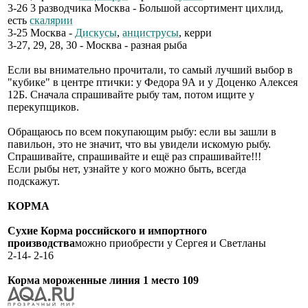
3-26 3 разводчика Москва - Большой ассортимент цихлид,
есть
скалярии
3-25 Москва -
Дискусы
,
анциструсы
, керри
3-27, 29, 28, 30 - Москва - разная рыба
Если вы внимательно прочитали, то самый лучший выбор в
"кубике" в центре птички: у Федора 9А и у Доценко Алексея
12Б. Сначала спрашивайте рыбу там, потом ищите у
перекупщиков.
Обращаюсь по всем покупающим рыбу: если вы зашли в
павильон, это не значит, что вы увидели искомую рыбу.
Спрашивайте, спрашивайте и ещё раз спрашивайте!!!
Если рыбы нет, узнайте у кого можно быть, всегда
подскажут.
КОРМА
Сухие Корма российского и импортного
производства
можно приобрести у Сергея и Светланы
2-14- 2-16
Корма мороженные линия 1 место 109