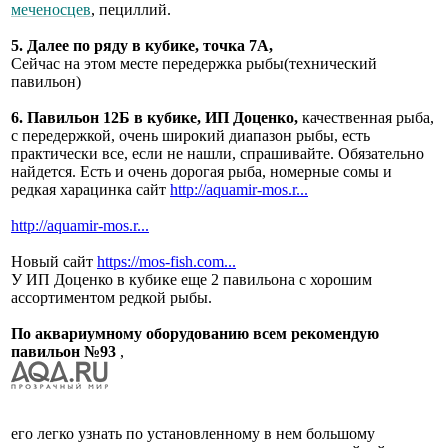
меченосцев
, пециллий.
5. Далее по ряду в кубике, точка 7А,
Сейчас на этом месте передержка рыбы(технический
павильон)
6. Павильон 12Б в кубике, ИП Доценко,
качественная рыба,
с передержкой, очень широкий диапазон рыбы, есть
практически все, если не нашли, спрашивайте. Обязательно
найдется. Есть и очень дорогая рыба, номерные сомы и
редкая харацинка сайт
http://aquamir-mos.r...
http://aquamir-mos.r...
Новый сайт
https://mos-fish.com...
У ИП Доценко в кубике еще 2 павильона с хорошим
ассортиментом редкой рыбы.
По аквариумному оборудованию всем рекомендую
павильон №93
,
его легко узнать по установленному в нем большому