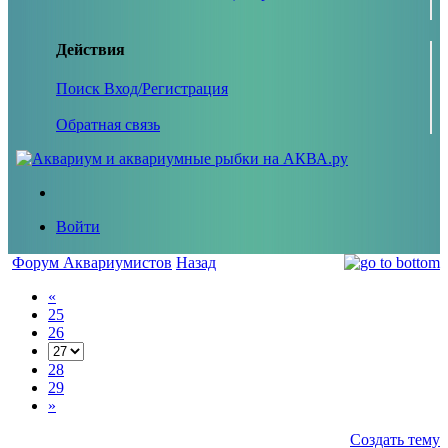
Действия
Поиск
Вход/Регистрация
Обратная связь
Войти
Форум Аквариумистов
Назад
«
25
26
28
29
»
Создать тему