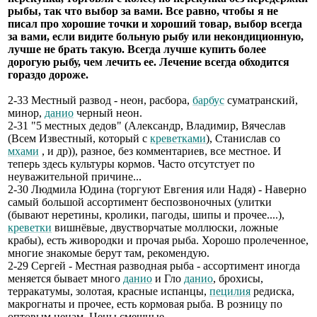
рыбы, так что выбор за вами. Все равно, чтобы я не
писал про хорошие точки и хороший товар, выбор всегда
за вами, если видите больную рыбу или некондиционную,
лучше не брать такую. Всегда лучше купить более
дорогую рыбу, чем лечить ее. Лечение всегда обходится
гораздо дороже.
2-33 Местный развод - неон, расбора,
барбус
суматранский,
минор,
данио
черный неон.
2-31 "5 местных дедов" (Александр, Владимир, Вячеслав
(Всем Известный, который с
креветками
), Станислав со
мхами
, и др)), разное, без комментариев, все местное. И
теперь здесь культуры кормов. Часто отсутстует по
неуважительной причине...
2-30 Людмила Юдина (торгуют Евгения или Надя) - Наверно
самый большой ассортимент беспозвоночных (улитки
(бывают неретины, кролики, пагоды, шипы и прочее....),
креветки
вишнёвые, двустворчатые моллюски, ложные
крабы), есть живородки и прочая рыба. Хорошо пролеченное,
многие знакомые берут там, рекомендую.
2-29 Сергей - Местная разводная рыба - ассортимент иногда
меняется бывает много
данио
и Гло
данио
, брохисы,
терракатумы, золотая, красные испанцы,
пецилия
редиска,
макрогнаты и прочее, есть кормовая рыба. В розницу по
оптовым ценам. Цены смешные.