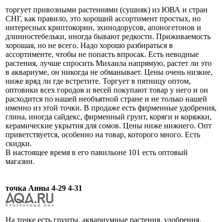
торгует привозными растениями (сушняк) из ЮВА и стран
СНГ, как правило, это хороший ассортимент простых, но
интересных криптокорин, эхинодорусов, апоногетонов и
длинностебельки, иногда бывают редкости. Приживаемость
хорошая, но не всего. Надо хорошо разбираться в
ассортименте, чтобы не попасть впросак. Есть неводные
растения, лучше спросить Михаила напрямую, растет ли это
в аквариуме, он никогда не обманывает. Цены очень низкие,
ниже вряд ли где встретите. Торгует в пятницу оптом,
оптовики всех городов и весей покупают товар у него и он
расходится по нашей необъятной стране и не только нашей
именно из этой точки. В продаже есть фирменные удобрения,
глина, иногда сайдекс, фирменный грунт, коряги и коряжки,
керамические укрытия для сомов. Цены ниже нижнего. Опт
приветствуется, особенно на товар, которого много. Есть
скидки.
В настоящее время в его павильоне 101 есть оптовый
магазин.
точка Анны 4-29 4-31
На точке есть грунты, аквариумные растения, удобрения,