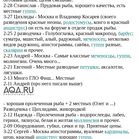
2-28 Станислав - Прудовая рыба, хорошего качества, есть
местные
гуппи
.
3-27 Цихлиды - Москва и Владимир Косарев (своего
разведения красные неоны,
родостомусы
, конго и красный
анциструс
) он есть на форуме в отделе продаж рыбы.
2-25 2 разводчика - Голубоглазка, красный макропод,
барбус
:
суматра, мшистый, алый, радужный,
меченосец
, несколько
видов радужниц, апистограммы, савбва,
гуппи
разные,
скалярии
и прочее.
2-23 Андрей - Москва - Самые классные
меченосцы
,
гуппи
,
молинезии. Очень много...
2-21 Евгений - Местные разводные
петушки
, аксалотли,
лягушки.
2-13 Много ГЛО Фиш... Местные
2-11 Андрей (про него писали выше)
- хорошая пролеченная рыба + 2 местных (Олег и ...)
Разводчика с Цихлидами, живородкой
2-12 Надежда - Пролеченная рыба - водорослееды, лабео,
герики, лялиусы, белая и желтая
моллинезия
и прочее.
2-09 Оборудование, губки, сачки и пр. Приятные цены.
3-22 Сергей - Москва апистограммы, вуалевые
кардиналы
,
неон, красный
анциструс
хорошие
гуппи
.