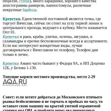
пецилли,
гуппи
), много харацинки, хорошего качества
апистограммы рамирези, нанностомусы, различные
некрупные
барбусы
.
Креветки
.
Единственной постоянной является точка, где
торгует Вячеслав, сейчас он стоит на углу первой линии и
центрального прохода, ведущего к кубику. Место называется
Опт 01.
Креветки
и раки, крабы, улитки, хелены, лягушки, и
саламандры и прочие беспозвоночные всегда в ассортименте.
Если вас интересуют конкретные виды, лучше
договариваться с Вячеславом по телефону. Телефон дам
только в личке.
Креветки
Амано часто бывают у Федора 9А, и ИП Доценко
12Б, у Белова 1-130.
Тонущие коряги местного производства, место 2-29
Совет: если хотите добраться до Московского птичьего
рынка безболезненно и не торчать в пробках по часу, то
оставьте свою машину на крытой уютной охраняемой
стоянке под OBI, и пройдите через два пешеходных