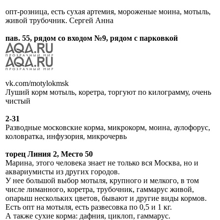
опт-розница, есть сухая артемия, мороженые моина, мотыль,
живой трубочник. Сергей Анна
пав. 55, рядом со входом №9, рядом с парковкой
vk.com/motylokmsk
Луший корм мотыль, коретра, торгуют по килограмму, очень
чистый
2-31
Разводные московские корма, микрокорм, моина, аулофорус,
коловратка, инфузория, микрочервь
торец Линия 2, Место 50
Марина, этого человека знает не только вся Москва, но и
аквариумисты из других городов.
У нее большой выбор мотыля, крупного и мелкого, в том
числе лиманного, коретра, трубочник, гаммарус живой,
опарыш нескольких цветов, бывают и другие виды кормов.
Есть опт на мотыля, есть развесовка по 0,5 и 1 кг.
А также сухие корма: дафния, циклоп, гаммарус.