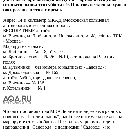
птичьего рынка это суббота с 9-11 часов, несколько хуже в
воскресенье в это же время.
Адрес: 14-й километр МКАД (Московская кольцевая
автодорога), внутренняя сторона.
БЕСПЛАТНЫЕ автобусы:
м. Выхино, м. Люблино, м. Новокосино, м. Жулебино, ТЯК
«Москва»
Маршрутные такси:
м. Люблино — № 118, 553, 101
м. Братиславская — № 262, №10, остановка на Верхних
полях
м. Кузьминки – без номера (с надписью «Садовод»)
м. Домодедовская — № 165
автобус №965, идет дольше первого,
м. Выхино — № 136
г. Котельники — № 1
Чтобы от остановки на МКАДе не идти через весь рынок к
павильону "Птичий рынок", наиболее оптимально ехать на
маршрутке от м. Люблино. Несколько маршруток идет в
направлении "Садовода" с надписями "Садовод" - не