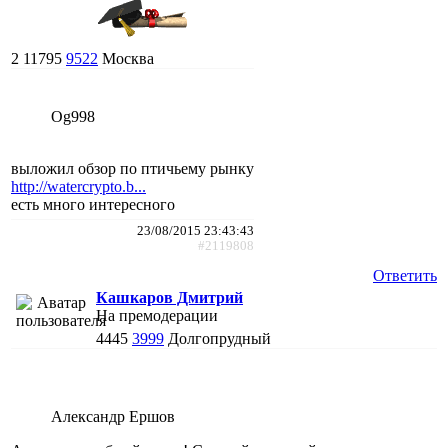
2
11795
9522
Москва
Og998
выложил обзор по птичьему рынку
http://watercrypto.b...
есть много интересного
23/08/2015 23:43:43
#2119808
Ответить
Кашкаров Дмитрий
На премодерации
4445
3999
Долгопрудный
Александр Ершов