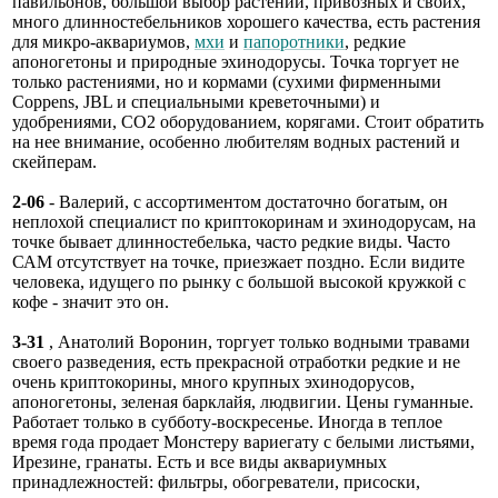
павильонов, большой выбор растений, привозных и своих,
много длинностебельников хорошего качества, есть растения
для микро-аквариумов,
мхи
и
папоротники
, редкие
апоногетоны и природные эхинодорусы. Точка торгует не
только растениями, но и кормами (сухими фирменными
Coppens, JBL и специальными креветочными) и
удобрениями, СО2 оборудованием, корягами. Стоит обратить
на нее внимание, особенно любителям водных растений и
скейперам.
2-06
- Валерий, с ассортиментом достаточно богатым, он
неплохой специалист по криптокоринам и эхинодорусам, на
точке бывает длинностебелька, часто редкие виды. Часто
САМ отсутствует на точке, приезжает поздно. Если видите
человека, идущего по рынку с большой высокой кружкой с
кофе - значит это он.
3-31
, Анатолий Воронин, торгует только водными травами
своего разведения, есть прекрасной отработки редкие и не
очень криптокорины, много крупных эхинодорусов,
апоногетоны, зеленая барклайя, людвигии. Цены гуманные.
Работает только в субботу-воскресенье. Иногда в теплое
время года продает Монстеру вариегату с белыми листьями,
Ирезине, гранаты. Есть и все виды аквариумных
принадлежностей: фильтры, обогреватели, присоски,