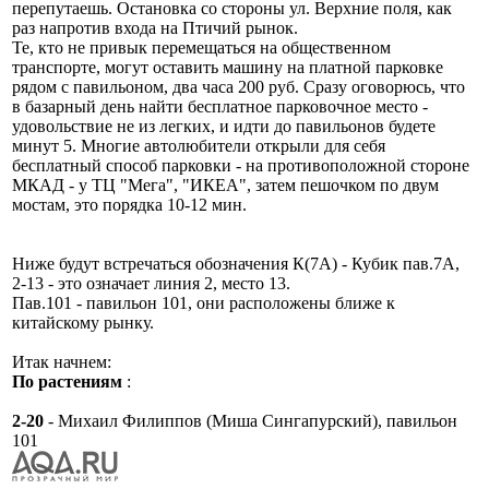
перепутаешь. Остановка со стороны ул. Верхние поля, как
раз напротив входа на Птичий рынок.
Те, кто не привык перемещаться на общественном
транспорте, могут оставить машину на платной парковке
рядом с павильоном, два часа 200 руб. Сразу оговорюсь, что
в базарный день найти бесплатное парковочное место -
удовольствие не из легких, и идти до павильонов будете
минут 5. Многие автолюбители открыли для себя
бесплатный способ парковки - на противоположной стороне
МКАД - у ТЦ "Мега", "ИКЕА", затем пешочком по двум
мостам, это порядка 10-12 мин.
Ниже будут встречаться обозначения К(7А) - Кубик пав.7А,
2-13 - это означает линия 2, место 13.
Пав.101 - павильон 101, они расположены ближе к
китайскому рынку.
Итак начнем:
По растениям
:
2-20
- Михаил Филиппов (Миша Сингапурский), павильон
101