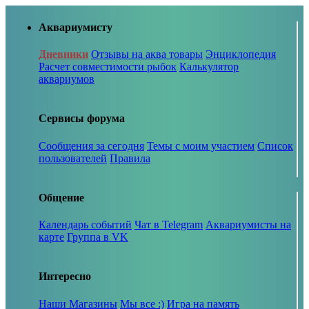
Аквариумисту
Дневники
Отзывы на аква товары
Энциклопедия
Расчет совместимости рыбок
Калькулятор
аквариумов
Сервисы форума
Сообщения за сегодня
Темы с моим участием
Список
пользователей
Правила
Общение
Календарь событий
Чат в Telegram
Аквариумисты на
карте
Группа в VK
Интересно
Наши Магазины
Мы все :)
Игра на память