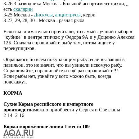
3-26 3 разводчика Москва - Большой ассортимент цихлид,
есть
скалярии
3-25 Москва -
Дискусы
,
анциструсы
, керри
3-27, 29, 28, 30 - Москва - разная рыба
Если вы внимательно прочитали, то самый лучший выбор в
"кубике" в центре птички: у Федора 9А и у Доценко Алексея
12Б. Сначала спрашивайте рыбу там, потом ищите у
перекупщиков.
Обращаюсь по всем покупающим рыбу: если вы зашли в
павильон, это не значит, что вы увидели искомую рыбу.
Спрашивайте, спрашивайте и ещё раз спрашивайте!!!
Если рыбы нет, узнайте у кого можно быть, всегда
подскажут.
КОРМА
Сухие Корма российского и импортного
производства
можно приобрести у Сергея и Светланы
2-14- 2-16
Корма мороженные линия 1 место 109