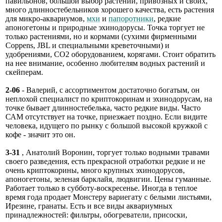
павильонов, большой выбор растений, привозных и своих,
много длинностебельников хорошего качества, есть растения
для микро-аквариумов,
мхи
и
папоротники
, редкие
апоногетоны и природные эхинодорусы. Точка торгует не
только растениями, но и кормами (сухими фирменными
Coppens, JBL и специальными креветочными) и
удобрениями, СО2 оборудованием, корягами. Стоит обратить
на нее внимание, особенно любителям водных растений и
скейперам.
2-06
- Валерий, с ассортиментом достаточно богатым, он
неплохой специалист по криптокоринам и эхинодорусам, на
точке бывает длинностебелька, часто редкие виды. Часто
САМ отсутствует на точке, приезжает поздно. Если видите
человека, идущего по рынку с большой высокой кружкой с
кофе - значит это он.
3-31
, Анатолий Воронин, торгует только водными травами
своего разведения, есть прекрасной отработки редкие и не
очень криптокорины, много крупных эхинодорусов,
апоногетоны, зеленая барклайя, людвигии. Цены гуманные.
Работает только в субботу-воскресенье. Иногда в теплое
время года продает Монстеру вариегату с белыми листьями,
Ирезине, гранаты. Есть и все виды аквариумных
принадлежностей: фильтры, обогреватели, присоски,