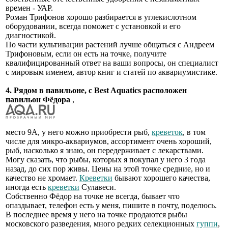
времен - УАР.
Роман Трифонов хорошо разбирается в углекислотном
оборудовании, всегда поможет с установкой и его
диагностикой.
По части культивации растений лучше общаться с Андреем
Трифоновым, если он есть на точке, получите
квалифицированный ответ на ваши вопросы, он специалист
с мировым именем, автор книг и статей по аквариумистике.
4. Рядом в павильоне, с Best Aquatics расположен
павильон Фёдора
,
место 9А, у него можно приобрести рыб,
креветок
, в том
числе для микро-аквариумов, ассортимент очень хороший,
рыб, насколько я знаю, он передерживает с лекарствами.
Могу сказать, что рыбы, которых я покупал у него 3 года
назад, до сих пор живы. Цены на этой точке средние, но и
качество не хромает.
Креветки
бывают хорошего качества,
иногда есть
креветки
Сулавеси.
Собственно Фёдор на точке не всегда, бывает что
опаздывает, телефон есть у меня, пишите в почту, поделюсь.
В последнее время у него на точке продаются рыбы
московского разведения, много редких селекционных
гуппи
,