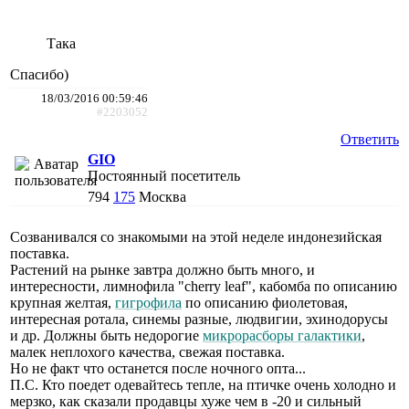
Така
Спасибо)
18/03/2016 00:59:46
#2203052
Ответить
GIO
Постоянный посетитель
794
175
Москва
Созванивался со знакомыми на этой неделе индонезийская
поставка.
Растений на рынке завтра должно быть много, и
интересности, лимнофила "cherry leaf", кабомба по описанию
крупная желтая,
гигрофила
по описанию фиолетовая,
интересная ротала, синемы разные, людвигии, эхинодорусы
и др. Должны быть недорогие
микрорасборы галактики
,
малек неплохого качества, свежая поставка.
Но не факт что останется после ночного опта...
П.С. Кто поедет одевайтесь тепле, на птичке очень холодно и
мерзко, как сказали продавцы хуже чем в -20 и сильный