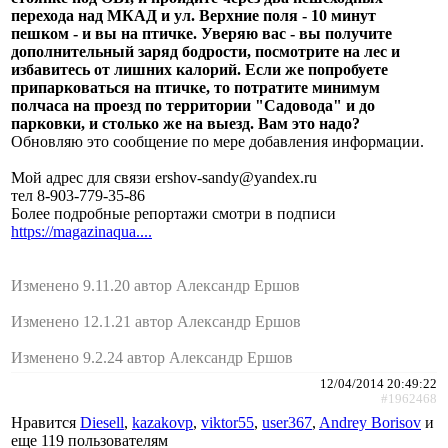
перехода над МКАД и ул. Верхние поля - 10 минут
пешком - и вы на птичке. Уверяю вас - вы получите
дополнительный заряд бодрости, посмотрите на лес и
избавитесь от лишних калорий. Если же попробуете
припарковаться на птичке, то потратите минимум
полчаса на проезд по территории "Садовода" и до
парковки, и столько же на выезд. Вам это надо?
Обновляю это сообщение по мере добавления информации.
Мой адрес для связи ershov-sandy@yandex.ru
тел 8-903-779-35-86
Более подробные репортажи смотри в подписи
https://magazinaqua....
Изменено 9.11.20 автор Александр Ершов
Изменено 12.1.21 автор Александр Ершов
Изменено 9.2.24 автор Александр Ершов
12/04/2014 20:49:22
#1962468
Нравится
Diesell
,
kazakovp
,
viktor55
,
user367
,
Andrey Borisov
и
еще
119 пользователям