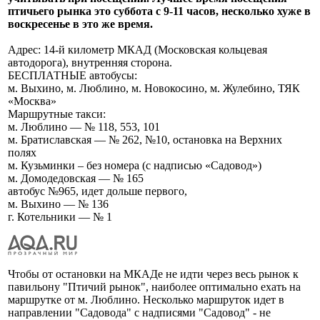
птичьего рынка это суббота с 9-11 часов, несколько хуже в
воскресенье в это же время.
Адрес: 14-й километр МКАД (Московская кольцевая
автодорога), внутренняя сторона.
БЕСПЛАТНЫЕ автобусы:
м. Выхино, м. Люблино, м. Новокосино, м. Жулебино, ТЯК
«Москва»
Маршрутные такси:
м. Люблино — № 118, 553, 101
м. Братиславская — № 262, №10, остановка на Верхних
полях
м. Кузьминки – без номера (с надписью «Садовод»)
м. Домодедовская — № 165
автобус №965, идет дольше первого,
м. Выхино — № 136
г. Котельники — № 1
Чтобы от остановки на МКАДе не идти через весь рынок к
павильону "Птичий рынок", наиболее оптимально ехать на
маршрутке от м. Люблино. Несколько маршруток идет в
направлении "Садовода" с надписями "Садовод" - не