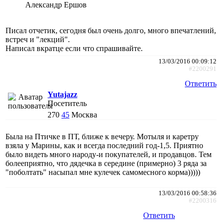
Александр Ершов
Писал отчетик, сегодня был очень долго, много впечатлений,
встреч и "лекций".
Написал вкратце если что спрашивайте.
13/03/2016 00:09:12
#2200291
Ответить
Yutajazz
Посетитель
270
45
Москва
Была на Птичке в ПТ, ближе к вечеру. Мотыля и каретру
взяла у Марины, как и всегда последний год-1,5. Приятно
было видеть много народу-и покупателей, и продавцов. Тем
болееприятно, что дядечка в середине (примерно) 3 ряда за
"поболтать" насыпал мне кулечек самомесного корма)))))
13/03/2016 00:58:36
#2200316
Ответить