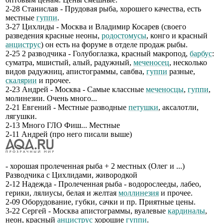
2-28 Станислав - Прудовая рыба, хорошего качества, есть
местные
гуппи
.
3-27 Цихлиды - Москва и Владимир Косарев (своего
разведения красные неоны,
родостомусы
, конго и красный
анциструс
) он есть на форуме в отделе продаж рыбы.
2-25 2 разводчика - Голубоглазка, красный макропод,
барбус
:
суматра, мшистый, алый, радужный,
меченосец
, несколько
видов радужниц, апистограммы, савбва,
гуппи
разные,
скалярии
и прочее.
2-23 Андрей - Москва - Самые классные
меченосцы
,
гуппи
,
молинезии. Очень много...
2-21 Евгений - Местные разводные
петушки
, аксалотли,
лягушки.
2-13 Много ГЛО Фиш... Местные
2-11 Андрей (про него писали выше)
- хорошая пролеченная рыба + 2 местных (Олег и ...)
Разводчика с Цихлидами, живородкой
2-12 Надежда - Пролеченная рыба - водорослееды, лабео,
герики, лялиусы, белая и желтая
моллинезия
и прочее.
2-09 Оборудование, губки, сачки и пр. Приятные цены.
3-22 Сергей - Москва апистограммы, вуалевые
кардиналы
,
неон, красный
анциструс
хорошие
гуппи
.