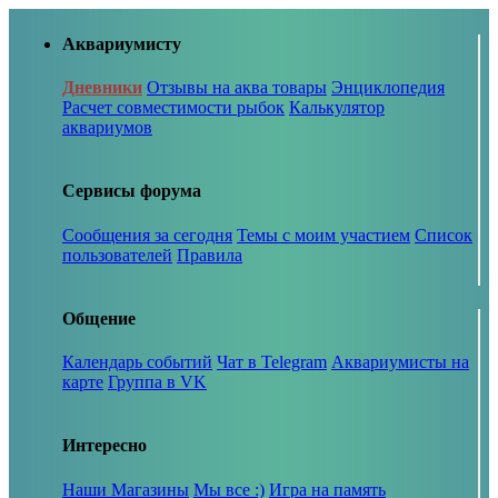
Аквариумисту
Дневники
Отзывы на аква товары
Энциклопедия
Расчет совместимости рыбок
Калькулятор
аквариумов
Сервисы форума
Сообщения за сегодня
Темы с моим участием
Список
пользователей
Правила
Общение
Календарь событий
Чат в Telegram
Аквариумисты на
карте
Группа в VK
Интересно
Наши Магазины
Мы все :)
Игра на память