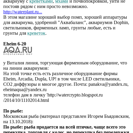
аквариуму с
креветками
,
мхами
и почвопокровкой, уйти не
постояв рядом с ним просто невозможно.
http://waterplant.ru...
В этом магазине хороший выбор помп, хорошей аппаратуры
для аквариума, удобрений "Аквабаланс", аквариумов Dophin,
светильников, фирменных ламп, грунты любые, есть и
грунты для
креветок
.
Eheim 6-20
у Виталия линия, торгующая фирменным оборудование, что
на линии аквариумов:
На этой точке есть есть различное оборудование фирмы
Eheim, Arcadia, Dupla, UP! в том числе LED светильники,
СО2 диффузоры и многое другое. Почта: panakva@yandex.ru,
eheimaqua@yandex.ru
телефон дам в личку 'http://watercrypto.blogspot.ru
/2014/10/11102014.html
По рыбе:
Московская рыба (материал представлен Игорем Бъядовским,
на 13.10.2018):
По рыбе: рыба продается на всей птичке, чаще всего это
перекупка, торговля с колес, но перекупка без передержки