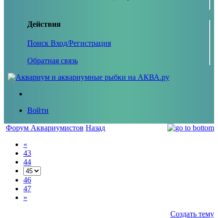
Действия
Поиск
Вход/Регистрация
Обратная связь
Войти
Форум Аквариумистов
Назад
«
43
44
46
47
»
Создать тему