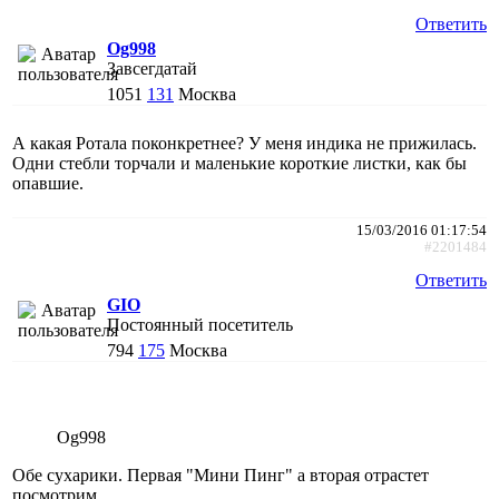
Ответить
Og998
Завсегдатай
1051
131
Москва
А какая Ротала поконкретнее? У меня индика не прижилась.
Одни стебли торчали и маленькие короткие листки, как бы
опавшие.
15/03/2016 01:17:54
#2201484
Ответить
GIO
Постоянный посетитель
794
175
Москва
Og998
Обе сухарики. Первая "Мини Пинг" а вторая отрастет
посмотрим.