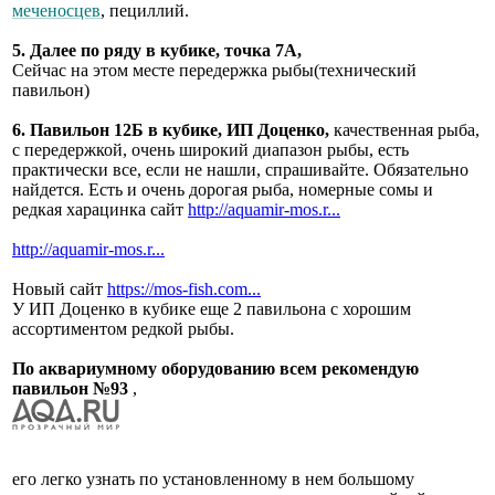
меченосцев
, пециллий.
5. Далее по ряду в кубике, точка 7А,
Сейчас на этом месте передержка рыбы(технический
павильон)
6. Павильон 12Б в кубике, ИП Доценко,
качественная рыба,
с передержкой, очень широкий диапазон рыбы, есть
практически все, если не нашли, спрашивайте. Обязательно
найдется. Есть и очень дорогая рыба, номерные сомы и
редкая харацинка сайт
http://aquamir-mos.r...
http://aquamir-mos.r...
Новый сайт
https://mos-fish.com...
У ИП Доценко в кубике еще 2 павильона с хорошим
ассортиментом редкой рыбы.
По аквариумному оборудованию всем рекомендую
павильон №93
,
его легко узнать по установленному в нем большому