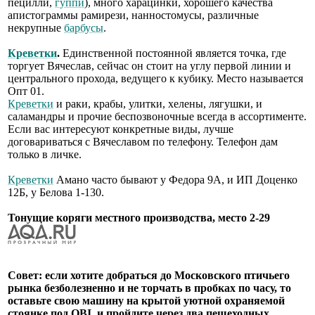
пецилли,
гуппи
), много харацинки, хорошего качества
апистограммы рамирези, нанностомусы, различные
некрупные
барбусы
.
Креветки
.
Единственной постоянной является точка, где
торгует Вячеслав, сейчас он стоит на углу первой линии и
центрального прохода, ведущего к кубику. Место называется
Опт 01.
Креветки
и раки, крабы, улитки, хелены, лягушки, и
саламандры и прочие беспозвоночные всегда в ассортименте.
Если вас интересуют конкретные виды, лучше
договариваться с Вячеславом по телефону. Телефон дам
только в личке.
Креветки
Амано часто бывают у Федора 9А, и ИП Доценко
12Б, у Белова 1-130.
Тонущие коряги местного производства, место 2-29
Совет: если хотите добраться до Московского птичьего
рынка безболезненно и не торчать в пробках по часу, то
оставьте свою машину на крытой уютной охраняемой
стоянке под OBI, и пройдите через два пешеходных