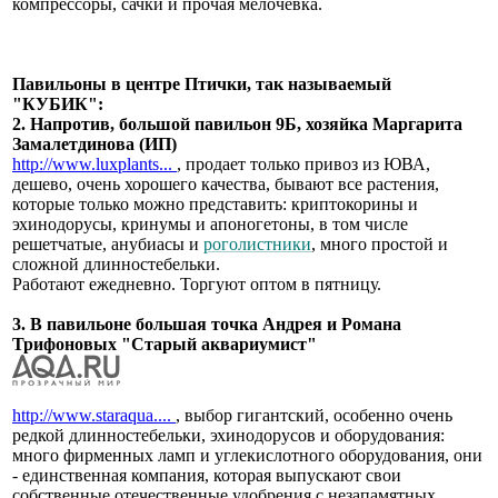
компрессоры, сачки и прочая мелочевка.
Павильоны в центре Птички, так называемый
"КУБИК":
2. Напротив, большой павильон 9Б, хозяйка Маргарита
Замалетдинова (ИП)
http://www.luxplants...
, продает только привоз из ЮВА,
дешево, очень хорошего качества, бывают все растения,
которые только можно представить: криптокорины и
эхинодорусы, кринумы и апоногетоны, в том числе
решетчатые, анубиасы и
роголистники
, много простой и
сложной длинностебельки.
Работают ежедневно. Торгуют оптом в пятницу.
3. В павильоне большая точка Андрея и Романа
Трифоновых "Старый аквариумист"
http://www.staraqua....
, выбор гигантский, особенно очень
редкой длинностебельки, эхинодорусов и оборудования:
много фирменных ламп и углекислотного оборудования, они
- единственная компания, которая выпускают свои
собственные отечественные удобрения с незапамятных