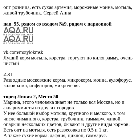
опт-розница, есть сухая артемия, мороженые моина, мотыль,
живой трубочник. Сергей Анна
пав. 55, рядом со входом №9, рядом с парковкой
vk.com/motylokmsk
Луший корм мотыль, коретра, торгуют по килограмму, очень
чистый
2-31
Разводные московские корма, микрокорм, моина, аулофорус,
коловратка, инфузория, микрочервь
торец Линия 2, Место 50
Марина, этого человека знает не только вся Москва, но и
аквариумисты из других городов.
У нее большой выбор мотыля, крупного и мелкого, в том
числе лиманного, коретра, трубочник, гаммарус живой,
опарыш нескольких цветов, бывают и другие виды кормов.
Есть опт на мотыля, есть развесовка по 0,5 и 1 кг.
А также сухие корма: дафния, циклоп, гаммарус.