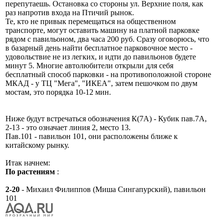
перепутаешь. Остановка со стороны ул. Верхние поля, как
раз напротив входа на Птичий рынок.
Те, кто не привык перемещаться на общественном
транспорте, могут оставить машину на платной парковке
рядом с павильоном, два часа 200 руб. Сразу оговорюсь, что
в базарный день найти бесплатное парковочное место -
удовольствие не из легких, и идти до павильонов будете
минут 5. Многие автолюбители открыли для себя
бесплатный способ парковки - на противоположной стороне
МКАД - у ТЦ "Мега", "ИКЕА", затем пешочком по двум
мостам, это порядка 10-12 мин.
Ниже будут встречаться обозначения К(7А) - Кубик пав.7А,
2-13 - это означает линия 2, место 13.
Пав.101 - павильон 101, они расположены ближе к
китайскому рынку.
Итак начнем:
По растениям
:
2-20
- Михаил Филиппов (Миша Сингапурский), павильон
101