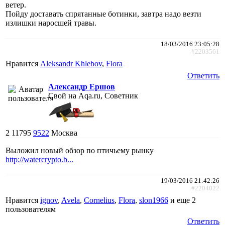
ветер.
Пойду доставать спрятанные ботинки, завтра надо везти
излишки наросшей травы.
18/03/2016 23:05:28
#2203561
Нравится
Aleksandr Khlebov
,
Flora
Ответить
Александр Ершов
Свой на Aqa.ru, Советник
2
11795
9522
Москва
Выложил новый обзор по птичьему рынку
http://watercrypto.b...
19/03/2016 21:42:26
#2204022
Нравится
ignov
,
Avela
,
Cornelius
,
Flora
,
slon1966
и еще
2
пользователям
Ответить