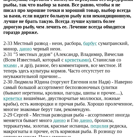
рыбы, так что выбор за вами. Все равно, чтобы я не
писал про хорошие точки и хороший товар, выбор всегда
за вами, если видите больную рыбу или некондиционную,
лучше не брать такую. Всегда лучше купить более
дорогую рыбу, чем лечить ее. Лечение всегда обходится
гораздо дороже.
2-33 Местный развод - неон, расбора,
барбус
суматранский,
минор,
данио
черный неон.
2-31 "5 местных дедов" (Александр, Владимир, Вячеслав
(Всем Известный, который с
креветками
), Станислав со
мхами
, и др)), разное, без комментариев, все местное. И
теперь здесь культуры кормов. Часто отсутстует по
неуважительной причине...
2-30 Людмила Юдина (торгуют Евгения или Надя) - Наверно
самый большой ассортимент беспозвоночных (улитки
(бывают неретины, кролики, пагоды, шипы и прочее....),
креветки
вишнёвые, двустворчатые моллюски, ложные
крабы), есть живородки и прочая рыба. Хорошо пролеченное,
многие знакомые берут там, рекомендую.
2-29 Сергей - Местная разводная рыба - ассортимент иногда
меняется бывает много
данио
и Гло
данио
, брохисы,
терракатумы, золотая, красные испанцы,
пецилия
редиска,
макрогнаты и прочее, есть кормовая рыба. В розницу по
оптовым ценам. Цены смешные.