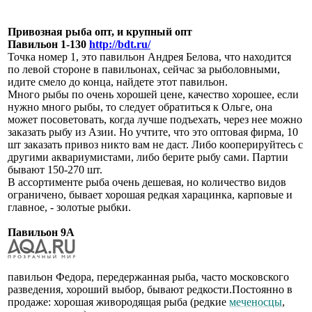
Привозная рыба опт, и крупный опт
Павильон 1-130
http://bdt.ru/
Точка номер 1, это павильон Андрея Белова, что находится
по левой стороне в павильонах, сейчас за рыболовными,
идите смело до конца, найдете этот павильон.
Много рыбы по очень хорошей цене, качество хорошее, если
нужно много рыбы, то следует обратиться к Ольге, она
может посоветовать, когда лучше подъехать, через нее можно
заказать рыбу из Азии. Но учтите, что это оптовая фирма, 10
шт заказать привоз никто вам не даст. Либо кооперируйтесь с
другими аквариумистами, либо берите рыбу сами. Партии
бывают 150-270 шт.
В ассортименте рыба очень дешевая, но количество видов
ограничено, бывает хорошая редкая харацинка, карповые и
главное, - золотые рыбки.
Павильон 9А
павильон Федора, передержанная рыба, часто московского
разведения, хороший выбор, бывают редкости.Постоянно в
продаже: хорошая живородящая рыба (редкие
меченосцы
,