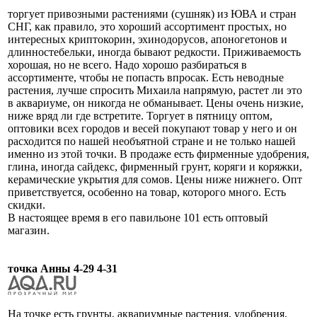
торгует привозными растениями (сушняк) из ЮВА и стран
СНГ, как правило, это хороший ассортимент простых, но
интересных криптокорин, эхинодорусов, апоногетонов и
длинностебельки, иногда бывают редкости. Приживаемость
хорошая, но не всего. Надо хорошо разбираться в
ассортименте, чтобы не попасть впросак. Есть неводные
растения, лучше спросить Михаила напрямую, растет ли это
в аквариуме, он никогда не обманывает. Цены очень низкие,
ниже вряд ли где встретите. Торгует в пятницу оптом,
оптовики всех городов и весей покупают товар у него и он
расходится по нашей необъятной стране и не только нашей
именно из этой точки. В продаже есть фирменные удобрения,
глина, иногда сайдекс, фирменный грунт, коряги и коряжки,
керамические укрытия для сомов. Цены ниже нижнего. Опт
приветствуется, особенно на товар, которого много. Есть
скидки.
В настоящее время в его павильоне 101 есть оптовый
магазин.
точка Анны 4-29 4-31
На точке есть грунты, аквариумные растения, удобрения,