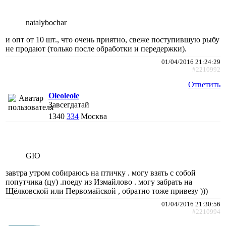
natalybochar
и опт от 10 шт., что очень приятно, свеже поступившую рыбу
не продают (только после обработки и передержки).
01/04/2016 21:24:29
#2210992
Ответить
Oleoleole
Завсегдатай
1340
334
Москва
GIO
завтра утром собираюсь на птичку . могу взять с собой
попутчика (цу) .поеду из Измайлово . могу забрать на
Щёлковской или Первомайской , обратно тоже привезу )))
01/04/2016 21:30:56
#2210994