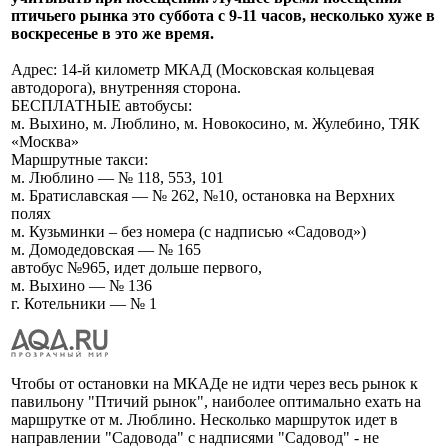
птичьего рынка это суббота с 9-11 часов, несколько хуже в
воскресенье в это же время.
Адрес: 14-й километр МКАД (Московская кольцевая
автодорога), внутренняя сторона.
БЕСПЛАТНЫЕ автобусы:
м. Выхино, м. Люблино, м. Новокосино, м. Жулебино, ТЯК
«Москва»
Маршрутные такси:
м. Люблино — № 118, 553, 101
м. Братиславская — № 262, №10, остановка на Верхних
полях
м. Кузьминки – без номера (с надписью «Садовод»)
м. Домодедовская — № 165
автобус №965, идет дольше первого,
м. Выхино — № 136
г. Котельники — № 1
Чтобы от остановки на МКАДе не идти через весь рынок к
павильону "Птичий рынок", наиболее оптимально ехать на
маршрутке от м. Люблино. Несколько маршруток идет в
направлении "Садовода" с надписями "Садовод" - не