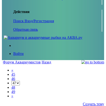
Действия
Поиск
Вход/Регистрация
Обратная связь
Войти
Форум Аквариумистов
Назад
«
45
46
48
49
»
Создать тему