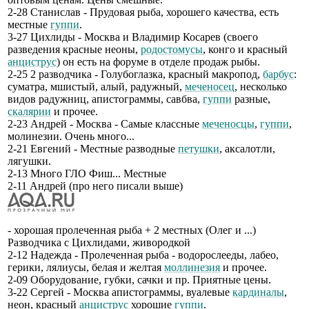
2-28 Станислав - Прудовая рыба, хорошего качества, есть
местные
гуппи
.
3-27 Цихлиды - Москва и Владимир Косарев (своего
разведения красные неоны,
родостомусы
, конго и красный
анциструс
) он есть на форуме в отделе продаж рыбы.
2-25 2 разводчика - Голубоглазка, красный макропод,
барбус
:
суматра, мшистый, алый, радужный,
меченосец
, несколько
видов радужниц, апистограммы, савбва,
гуппи
разные,
скалярии
и прочее.
2-23 Андрей - Москва - Самые классные
меченосцы
,
гуппи
,
молинезии. Очень много...
2-21 Евгений - Местные разводные
петушки
, аксалотли,
лягушки.
2-13 Много ГЛО Фиш... Местные
2-11 Андрей (про него писали выше)
- хорошая пролеченная рыба + 2 местных (Олег и ...)
Разводчика с Цихлидами, живородкой
2-12 Надежда - Пролеченная рыба - водорослееды, лабео,
герики, лялиусы, белая и желтая
моллинезия
и прочее.
2-09 Оборудование, губки, сачки и пр. Приятные цены.
3-22 Сергей - Москва апистограммы, вуалевые
кардиналы
,
неон, красный
анциструс
хорошие
гуппи
.