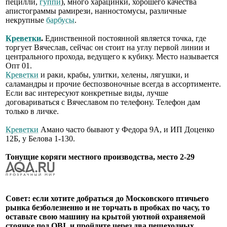
пецилли,
гуппи
), много харацинки, хорошего качества
апистограммы рамирези, нанностомусы, различные
некрупные
барбусы
.
Креветки
.
Единственной постоянной является точка, где
торгует Вячеслав, сейчас он стоит на углу первой линии и
центрального прохода, ведущего к кубику. Место называется
Опт 01.
Креветки
и раки, крабы, улитки, хелены, лягушки, и
саламандры и прочие беспозвоночные всегда в ассортименте.
Если вас интересуют конкретные виды, лучше
договариваться с Вячеславом по телефону. Телефон дам
только в личке.
Креветки
Амано часто бывают у Федора 9А, и ИП Доценко
12Б, у Белова 1-130.
Тонущие коряги местного производства, место 2-29
Совет: если хотите добраться до Московского птичьего
рынка безболезненно и не торчать в пробках по часу, то
оставьте свою машину на крытой уютной охраняемой
стоянке под OBI, и пройдите через два пешеходных