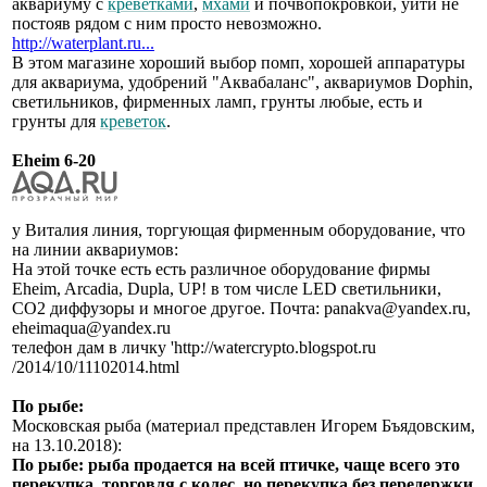
аквариуму с
креветками
,
мхами
и почвопокровкой, уйти не
постояв рядом с ним просто невозможно.
http://waterplant.ru...
В этом магазине хороший выбор помп, хорошей аппаратуры
для аквариума, удобрений "Аквабаланс", аквариумов Dophin,
светильников, фирменных ламп, грунты любые, есть и
грунты для
креветок
.
Eheim 6-20
у Виталия линия, торгующая фирменным оборудование, что
на линии аквариумов:
На этой точке есть есть различное оборудование фирмы
Eheim, Arcadia, Dupla, UP! в том числе LED светильники,
СО2 диффузоры и многое другое. Почта: panakva@yandex.ru,
eheimaqua@yandex.ru
телефон дам в личку 'http://watercrypto.blogspot.ru
/2014/10/11102014.html
По рыбе:
Московская рыба (материал представлен Игорем Бъядовским,
на 13.10.2018):
По рыбе: рыба продается на всей птичке, чаще всего это
перекупка, торговля с колес, но перекупка без передержки