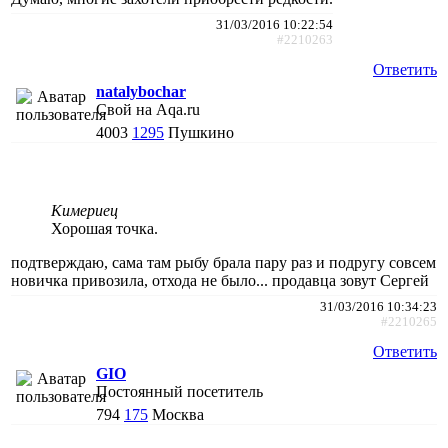
31/03/2016 10:22:54
#2210263
Ответить
natalybochar
Свой на Aqa.ru
4003
1295
Пушкино
Kимериец
Хорошая точка.
подтверждаю, сама там рыбу брала пару раз и подругу совсем
новичка привозила, отхода не было... продавца зовут Сергей
31/03/2016 10:34:23
#2210265
Ответить
GIO
Постоянный посетитель
794
175
Москва