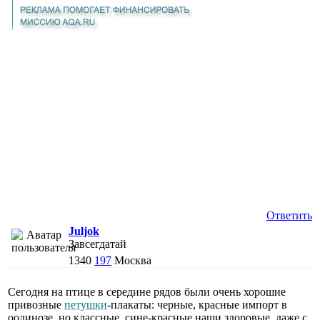
Ответить
Juljok
Завсегдатай
1340
197
Москва
Сегодня на птице в середине рядов были очень хорошие
привозные
петушки
-плакаты: черные, красные импорт в
оодинозе, но классные, сине-красные наши здоровые, даже с