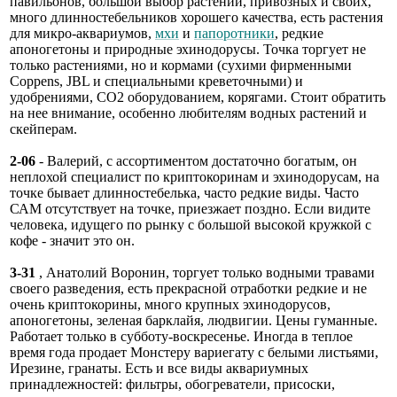
павильонов, большой выбор растений, привозных и своих,
много длинностебельников хорошего качества, есть растения
для микро-аквариумов,
мхи
и
папоротники
, редкие
апоногетоны и природные эхинодорусы. Точка торгует не
только растениями, но и кормами (сухими фирменными
Coppens, JBL и специальными креветочными) и
удобрениями, СО2 оборудованием, корягами. Стоит обратить
на нее внимание, особенно любителям водных растений и
скейперам.
2-06
- Валерий, с ассортиментом достаточно богатым, он
неплохой специалист по криптокоринам и эхинодорусам, на
точке бывает длинностебелька, часто редкие виды. Часто
САМ отсутствует на точке, приезжает поздно. Если видите
человека, идущего по рынку с большой высокой кружкой с
кофе - значит это он.
3-31
, Анатолий Воронин, торгует только водными травами
своего разведения, есть прекрасной отработки редкие и не
очень криптокорины, много крупных эхинодорусов,
апоногетоны, зеленая барклайя, людвигии. Цены гуманные.
Работает только в субботу-воскресенье. Иногда в теплое
время года продает Монстеру вариегату с белыми листьями,
Ирезине, гранаты. Есть и все виды аквариумных
принадлежностей: фильтры, обогреватели, присоски,