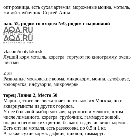
опт-розница, есть сухая артемия, мороженые моина, мотыль,
живой трубочник. Сергей Анна
пав. 55, рядом со входом №9, рядом с парковкой
vk.com/motylokmsk
Луший корм мотыль, коретра, торгуют по килограмму, очень
чистый
2-31
Разводные московские корма, микрокорм, моина, аулофорус,
коловратка, инфузория, микрочервь
торец Линия 2, Место 50
Марина, этого человека знает не только вся Москва, но и
аквариумисты из других городов.
У нее большой выбор мотыля, крупного и мелкого, в том
числе лиманного, коретра, трубочник, гаммарус живой,
опарыш нескольких цветов, бывают и другие виды кормов.
Есть опт на мотыля, есть развесовка по 0,5 и 1 кг.
А также сухие корма: дафния, циклоп, гаммарус.