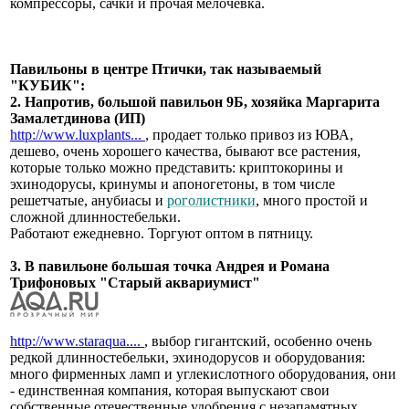
компрессоры, сачки и прочая мелочевка.
Павильоны в центре Птички, так называемый
"КУБИК":
2. Напротив, большой павильон 9Б, хозяйка Маргарита
Замалетдинова (ИП)
http://www.luxplants...
, продает только привоз из ЮВА,
дешево, очень хорошего качества, бывают все растения,
которые только можно представить: криптокорины и
эхинодорусы, кринумы и апоногетоны, в том числе
решетчатые, анубиасы и
роголистники
, много простой и
сложной длинностебельки.
Работают ежедневно. Торгуют оптом в пятницу.
3. В павильоне большая точка Андрея и Романа
Трифоновых "Старый аквариумист"
http://www.staraqua....
, выбор гигантский, особенно очень
редкой длинностебельки, эхинодорусов и оборудования:
много фирменных ламп и углекислотного оборудования, они
- единственная компания, которая выпускают свои
собственные отечественные удобрения с незапамятных