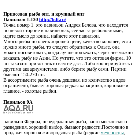
Привозная рыба опт, и крупный опт
Павильон 1-130
http://bdt.ru/
Точка номер 1, это павильон Андрея Белова, что находится
по левой стороне в павильонах, сейчас за рыболовными,
идите смело до конца, найдете этот павильон.
Много рыбы по очень хорошей цене, качество хорошее, если
нужно много рыбы, то следует обратиться к Ольге, она
может посоветовать, когда лучше подъехать, через нее можно
заказать рыбу из Азии. Но учтите, что это оптовая фирма, 10
шт заказать привоз никто вам не даст. Либо кооперируйтесь с
другими аквариумистами, либо берите рыбу сами. Партии
бывают 150-270 шт.
В ассортименте рыба очень дешевая, но количество видов
ограничено, бывает хорошая редкая харацинка, карповые и
главное, - золотые рыбки.
Павильон 9А
павильон Федора, передержанная рыба, часто московского
разведения, хороший выбор, бывают редкости.Постоянно в
продаже: хорошая живородящая рыба (редкие
меченосцы
,