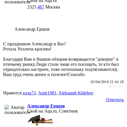
Свой на Aqa.ru
2325
467
Москва
Александр Ершов
С праздником Александр и Вас!
Ротала Уоллича красива!
Благодаря Вам и Вашим обзорам возвращается "доверие" к
птичьему рынку.Люди стали чаще его посещать, те кто был
отрицательно настроен, тоже потихоньку подтягиваются)).
Ваш труд очень ценен и полезен!Спасибо.
02/04/2016 21:42:28
#2211515
Нравится
алла73
,
Amir1981
,
Aleksandr Khlebov
Ответить
Александр Ершов
Свой на Aqa.ru, Советник