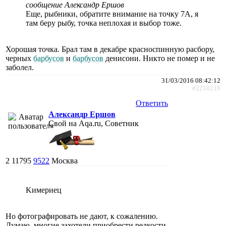
сообщение Александр Ершов
Еще, рыбники, обратите внимание на точку 7А, я
там беру рыбу, точка неплохая и выбор тоже.
Хорошая точка. Брал там в декабре красноспинную расбору,
черных
барбусов
и
барбусов
денисони. Никто не помер и не
заболел.
31/03/2016 08:42:12
#2210218
Ответить
Александр Ершов
Свой на Aqa.ru, Советник
2
11795
9522
Москва
Kимериец
Но фотографировать не дают, к сожалению.
Думаю, многие захотели приобрести редкости.