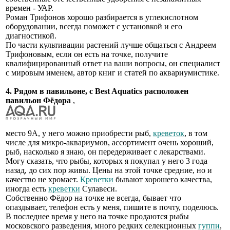
времен - УАР.
Роман Трифонов хорошо разбирается в углекислотном
оборудовании, всегда поможет с установкой и его
диагностикой.
По части культивации растений лучше общаться с Андреем
Трифоновым, если он есть на точке, получите
квалифицированный ответ на ваши вопросы, он специалист
с мировым именем, автор книг и статей по аквариумистике.
4. Рядом в павильоне, с Best Aquatics расположен
павильон Фёдора
,
место 9А, у него можно приобрести рыб,
креветок
, в том
числе для микро-аквариумов, ассортимент очень хороший,
рыб, насколько я знаю, он передерживает с лекарствами.
Могу сказать, что рыбы, которых я покупал у него 3 года
назад, до сих пор живы. Цены на этой точке средние, но и
качество не хромает.
Креветки
бывают хорошего качества,
иногда есть
креветки
Сулавеси.
Собственно Фёдор на точке не всегда, бывает что
опаздывает, телефон есть у меня, пишите в почту, поделюсь.
В последнее время у него на точке продаются рыбы
московского разведения, много редких селекционных
гуппи
,