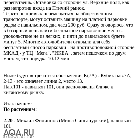
перепутаешь. Остановка со стороны ул. Верхние поля, как
раз напротив входа на Птичий рынок.
Те, кто не привык перемещаться на общественном
транспорте, могут оставить машину на платной парковке
рядом с павильоном, два часа 200 руб. Сразу оговорюсь, что
в базарный день найти бесплатное парковочное место -
удовольствие не из легких, и идти до павильонов будете
минут 5. Многие автолюбители открыли для себя
бесплатный способ парковки - на противоположной стороне
МКАД - у ТЦ "Мега", "ИКЕА", затем пешочком по двум
мостам, это порядка 10-12 мин.
Ниже будут встречаться обозначения К(7А) - Кубик пав.7А,
2-13 - это означает линия 2, место 13.
Пав.101 - павильон 101, они расположены ближе к
китайскому рынку.
Итак начнем:
По растениям
:
2-20
- Михаил Филиппов (Миша Сингапурский), павильон
101