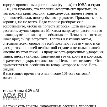
торгует привозными растениями (сушняк) из ЮВА и стран
СНГ, как правило, это хороший ассортимент простых, но
интересных криптокорин, эхинодорусов, апоногетонов и
длинностебельки, иногда бывают редкости. Приживаемость
хорошая, но не всего. Надо хорошо разбираться в
ассортименте, чтобы не попасть впросак. Есть неводные
растения, лучше спросить Михаила напрямую, растет ли это
в аквариуме, он никогда не обманывает. Цены очень низкие,
ниже вряд ли где встретите. Торгует в пятницу оптом,
оптовики всех городов и весей покупают товар у него и он
расходится по нашей необъятной стране и не только нашей
именно из этой точки. В продаже есть фирменные удобрения,
глина, иногда сайдекс, фирменный грунт, коряги и коряжки,
керамические укрытия для сомов. Цены ниже нижнего. Опт
приветствуется, особенно на товар, которого много. Есть
скидки.
В настоящее время в его павильоне 101 есть оптовый
магазин.
точка Анны 4-29 4-31
На точке есть грунты, аквариумные растения, удобрения,