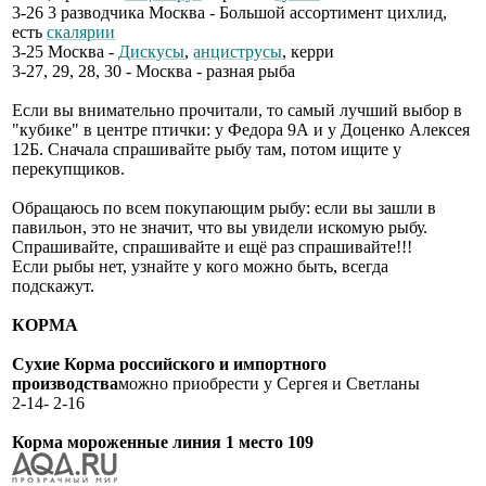
3-26 3 разводчика Москва - Большой ассортимент цихлид,
есть
скалярии
3-25 Москва -
Дискусы
,
анциструсы
, керри
3-27, 29, 28, 30 - Москва - разная рыба
Если вы внимательно прочитали, то самый лучший выбор в
"кубике" в центре птички: у Федора 9А и у Доценко Алексея
12Б. Сначала спрашивайте рыбу там, потом ищите у
перекупщиков.
Обращаюсь по всем покупающим рыбу: если вы зашли в
павильон, это не значит, что вы увидели искомую рыбу.
Спрашивайте, спрашивайте и ещё раз спрашивайте!!!
Если рыбы нет, узнайте у кого можно быть, всегда
подскажут.
КОРМА
Сухие Корма российского и импортного
производства
можно приобрести у Сергея и Светланы
2-14- 2-16
Корма мороженные линия 1 место 109