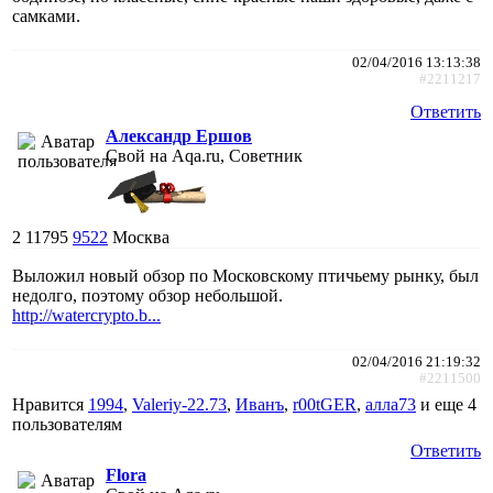
самками.
02/04/2016 13:13:38
#2211217
Ответить
Александр Ершов
Свой на Aqa.ru, Советник
2
11795
9522
Москва
Выложил новый обзор по Московскому птичьему рынку, был
недолго, поэтому обзор небольшой.
http://watercrypto.b...
02/04/2016 21:19:32
#2211500
Нравится
1994
,
Valeriy-22.73
,
Иванъ
,
r00tGER
,
алла73
и еще
4
пользователям
Ответить
Flora