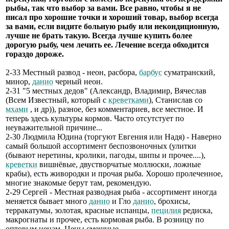
рыбы, так что выбор за вами. Все равно, чтобы я не
писал про хорошие точки и хороший товар, выбор всегда
за вами, если видите больную рыбу или некондиционную,
лучше не брать такую. Всегда лучше купить более
дорогую рыбу, чем лечить ее. Лечение всегда обходится
гораздо дороже.
2-33 Местный развод - неон, расбора,
барбус
суматранский,
минор,
данио
черный неон.
2-31 "5 местных дедов" (Александр, Владимир, Вячеслав
(Всем Известный, который с
креветками
), Станислав со
мхами
, и др)), разное, без комментариев, все местное. И
теперь здесь культуры кормов. Часто отсутстует по
неуважительной причине...
2-30 Людмила Юдина (торгуют Евгения или Надя) - Наверно
самый большой ассортимент беспозвоночных (улитки
(бывают неретины, кролики, пагоды, шипы и прочее....),
креветки
вишнёвые, двустворчатые моллюски, ложные
крабы), есть живородки и прочая рыба. Хорошо пролеченное,
многие знакомые берут там, рекомендую.
2-29 Сергей - Местная разводная рыба - ассортимент иногда
меняется бывает много
данио
и Гло
данио
, брохисы,
терракатумы, золотая, красные испанцы,
пецилия
редиска,
макрогнаты и прочее, есть кормовая рыба. В розницу по
оптовым ценам. Цены смешные.