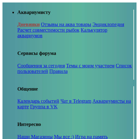
Аквариумисту
Дневники
Отзывы на аква товары
Энциклопедия
Расчет совместимости рыбок
Калькулятор
аквариумов
Сервисы форума
Сообщения за сегодня
Темы с моим участием
Список
пользователей
Правила
Общение
Календарь событий
Чат в Telegram
Аквариумисты на
карте
Группа в VK
Интересно
Наши Магазины
Мы все :)
Игра на память