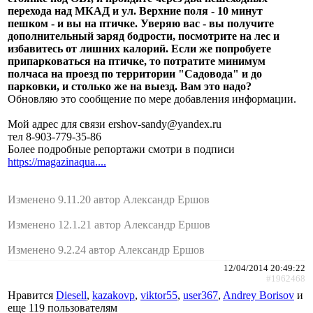
перехода над МКАД и ул. Верхние поля - 10 минут
пешком - и вы на птичке. Уверяю вас - вы получите
дополнительный заряд бодрости, посмотрите на лес и
избавитесь от лишних калорий. Если же попробуете
припарковаться на птичке, то потратите минимум
полчаса на проезд по территории "Садовода" и до
парковки, и столько же на выезд. Вам это надо?
Обновляю это сообщение по мере добавления информации.
Мой адрес для связи ershov-sandy@yandex.ru
тел 8-903-779-35-86
Более подробные репортажи смотри в подписи
https://magazinaqua....
Изменено 9.11.20 автор Александр Ершов
Изменено 12.1.21 автор Александр Ершов
Изменено 9.2.24 автор Александр Ершов
12/04/2014 20:49:22
#1962468
Нравится
Diesell
,
kazakovp
,
viktor55
,
user367
,
Andrey Borisov
и
еще
119 пользователям