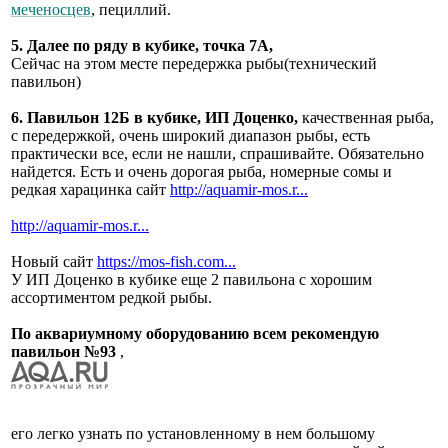
меченосцев
, пециллий.
5. Далее по ряду в кубике, точка 7А,
Сейчас на этом месте передержка рыбы(технический
павильон)
6. Павильон 12Б в кубике, ИП Доценко,
качественная рыба,
с передержкой, очень широкий диапазон рыбы, есть
практически все, если не нашли, спрашивайте. Обязательно
найдется. Есть и очень дорогая рыба, номерные сомы и
редкая харацинка сайт
http://aquamir-mos.r...
http://aquamir-mos.r...
Новый сайт
https://mos-fish.com...
У ИП Доценко в кубике еще 2 павильона с хорошим
ассортиментом редкой рыбы.
По аквариумному оборудованию всем рекомендую
павильон №93
,
его легко узнать по установленному в нем большому