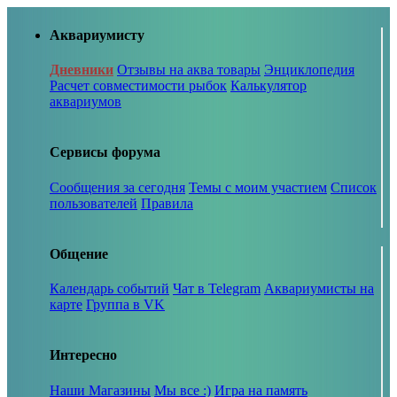
Аквариумисту
Дневники
Отзывы на аква товары
Энциклопедия
Расчет совместимости рыбок
Калькулятор
аквариумов
Сервисы форума
Сообщения за сегодня
Темы с моим участием
Список
пользователей
Правила
Общение
Календарь событий
Чат в Telegram
Аквариумисты на
карте
Группа в VK
Интересно
Наши Магазины
Мы все :)
Игра на память