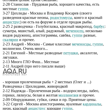
2-28 Станислав - Прудовая рыба, хорошего качества, есть
местные
гуппи
.
3-27 Цихлиды - Москва и Владимир Косарев (своего
разведения красные неоны,
родостомусы
, конго и красный
анциструс
) он есть на форуме в отделе продаж рыбы.
2-25 2 разводчика - Голубоглазка, красный макропод,
барбус
:
суматра, мшистый, алый, радужный,
меченосец
, несколько
видов радужниц, апистограммы, савбва,
гуппи
разные,
скалярии
и прочее.
2-23 Андрей - Москва - Самые классные
меченосцы
,
гуппи
,
молинезии. Очень много...
2-21 Евгений - Местные разводные
петушки
, аксалотли,
лягушки.
2-13 Много ГЛО Фиш... Местные
2-11 Андрей (про него писали выше)
- хорошая пролеченная рыба + 2 местных (Олег и ...)
Разводчика с Цихлидами, живородкой
2-12 Надежда - Пролеченная рыба - водорослееды, лабео,
герики, лялиусы, белая и желтая
моллинезия
и прочее.
2-09 Оборудование, губки, сачки и пр. Приятные цены.
3-22 Сергей - Москва апистограммы, вуалевые
кардиналы
,
неон, красный
анциструс
хорошие
гуппи
.