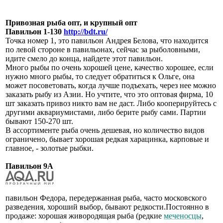
Привозная рыба опт, и крупный опт
Павильон 1-130
http://bdt.ru/
Точка номер 1, это павильон Андрея Белова, что находится
по левой стороне в павильонах, сейчас за рыболовными,
идите смело до конца, найдете этот павильон.
Много рыбы по очень хорошей цене, качество хорошее, если
нужно много рыбы, то следует обратиться к Ольге, она
может посоветовать, когда лучше подъехать, через нее можно
заказать рыбу из Азии. Но учтите, что это оптовая фирма, 10
шт заказать привоз никто вам не даст. Либо кооперируйтесь с
другими аквариумистами, либо берите рыбу сами. Партии
бывают 150-270 шт.
В ассортименте рыба очень дешевая, но количество видов
ограничено, бывает хорошая редкая харацинка, карповые и
главное, - золотые рыбки.
Павильон 9А
павильон Федора, передержанная рыба, часто московского
разведения, хороший выбор, бывают редкости.Постоянно в
продаже: хорошая живородящая рыба (редкие
меченосцы
,