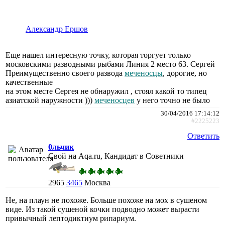
Александр Ершов
Еще нашел интересную точку, которая торгует только
московскими разводными рыбами Линия 2 место 63. Сергей
Преимущественно своего развода
меченосцы
, дорогие, но
качественные
на этом месте Сергея не обнаружил , стоял какой то типец
азиатской наружности )))
меченосцев
у него точно не было
30/04/2016 17:14:12
#2225223
Ответить
0льчик
Свой на Aqa.ru, Кандидат в Советники
2965
3465
Москва
Не, на плаун не похоже. Больше похоже на мох в сушеном
виде. Из такой сушеной кочки подводно может вырасти
привычный лептодиктиум рипариум.