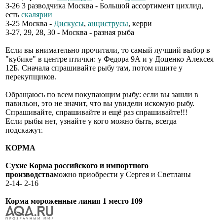
3-26 3 разводчика Москва - Большой ассортимент цихлид,
есть
скалярии
3-25 Москва -
Дискусы
,
анциструсы
, керри
3-27, 29, 28, 30 - Москва - разная рыба
Если вы внимательно прочитали, то самый лучший выбор в
"кубике" в центре птички: у Федора 9А и у Доценко Алексея
12Б. Сначала спрашивайте рыбу там, потом ищите у
перекупщиков.
Обращаюсь по всем покупающим рыбу: если вы зашли в
павильон, это не значит, что вы увидели искомую рыбу.
Спрашивайте, спрашивайте и ещё раз спрашивайте!!!
Если рыбы нет, узнайте у кого можно быть, всегда
подскажут.
КОРМА
Сухие Корма российского и импортного
производства
можно приобрести у Сергея и Светланы
2-14- 2-16
Корма мороженные линия 1 место 109