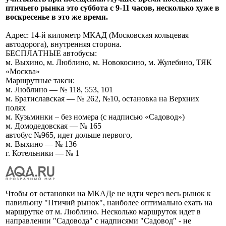
птичьего рынка это суббота с 9-11 часов, несколько хуже в
воскресенье в это же время.
Адрес: 14-й километр МКАД (Московская кольцевая
автодорога), внутренняя сторона.
БЕСПЛАТНЫЕ автобусы:
м. Выхино, м. Люблино, м. Новокосино, м. Жулебино, ТЯК
«Москва»
Маршрутные такси:
м. Люблино — № 118, 553, 101
м. Братиславская — № 262, №10, остановка на Верхних
полях
м. Кузьминки – без номера (с надписью «Садовод»)
м. Домодедовская — № 165
автобус №965, идет дольше первого,
м. Выхино — № 136
г. Котельники — № 1
Чтобы от остановки на МКАДе не идти через весь рынок к
павильону "Птичий рынок", наиболее оптимально ехать на
маршрутке от м. Люблино. Несколько маршруток идет в
направлении "Садовода" с надписями "Садовод" - не