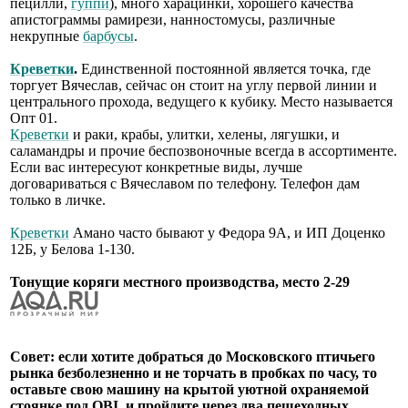
пецилли,
гуппи
), много харацинки, хорошего качества
апистограммы рамирези, нанностомусы, различные
некрупные
барбусы
.
Креветки
.
Единственной постоянной является точка, где
торгует Вячеслав, сейчас он стоит на углу первой линии и
центрального прохода, ведущего к кубику. Место называется
Опт 01.
Креветки
и раки, крабы, улитки, хелены, лягушки, и
саламандры и прочие беспозвоночные всегда в ассортименте.
Если вас интересуют конкретные виды, лучше
договариваться с Вячеславом по телефону. Телефон дам
только в личке.
Креветки
Амано часто бывают у Федора 9А, и ИП Доценко
12Б, у Белова 1-130.
Тонущие коряги местного производства, место 2-29
Совет: если хотите добраться до Московского птичьего
рынка безболезненно и не торчать в пробках по часу, то
оставьте свою машину на крытой уютной охраняемой
стоянке под OBI, и пройдите через два пешеходных