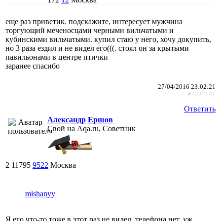
еще раз приветик. подскажите, интересует мужчина
торгующий меченосцами черными вильчатыми и
кубинскими вильчатыми. купил стаю у него, хочу докупить,
но 3 раза ездил и не видел его(((. стоял он за крытыми
павильонами в центре птички
заранее спасибо
27/04/2016 23:02:21
#2224141
Ответить
Александр Ершов
Свой на Aqa.ru, Советник
2
11795
9522
Москва
mishanyy
Я его что-то тоже в этот раз не видел, телефона нет, уж