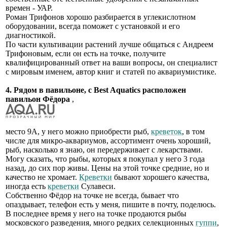
времен - УАР.
Роман Трифонов хорошо разбирается в углекислотном
оборудовании, всегда поможет с установкой и его
диагностикой.
По части культивации растений лучше общаться с Андреем
Трифоновым, если он есть на точке, получите
квалифицированный ответ на ваши вопросы, он специалист
с мировым именем, автор книг и статей по аквариумистике.
4. Рядом в павильоне, с Best Aquatics расположен
павильон Фёдора
,
место 9А, у него можно приобрести рыб,
креветок
, в том
числе для микро-аквариумов, ассортимент очень хороший,
рыб, насколько я знаю, он передерживает с лекарствами.
Могу сказать, что рыбы, которых я покупал у него 3 года
назад, до сих пор живы. Цены на этой точке средние, но и
качество не хромает.
Креветки
бывают хорошего качества,
иногда есть
креветки
Сулавеси.
Собственно Фёдор на точке не всегда, бывает что
опаздывает, телефон есть у меня, пишите в почту, поделюсь.
В последнее время у него на точке продаются рыбы
московского разведения, много редких селекционных
гуппи
,