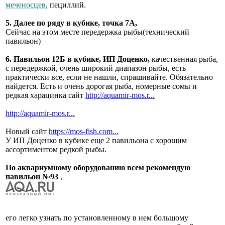
меченосцев
, пециллий.
5. Далее по ряду в кубике, точка 7А,
Сейчас на этом месте передержка рыбы(технический
павильон)
6. Павильон 12Б в кубике, ИП Доценко,
качественная рыба,
с передержкой, очень широкий диапазон рыбы, есть
практически все, если не нашли, спрашивайте. Обязательно
найдется. Есть и очень дорогая рыба, номерные сомы и
редкая харацинка сайт
http://aquamir-mos.r...
http://aquamir-mos.r...
Новый сайт
https://mos-fish.com...
У ИП Доценко в кубике еще 2 павильона с хорошим
ассортиментом редкой рыбы.
По аквариумному оборудованию всем рекомендую
павильон №93
,
его легко узнать по установленному в нем большому