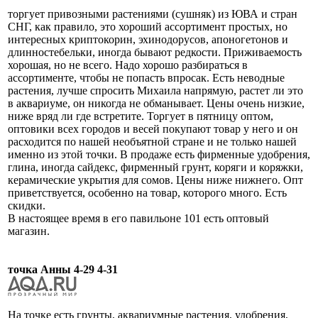
торгует привозными растениями (сушняк) из ЮВА и стран
СНГ, как правило, это хороший ассортимент простых, но
интересных криптокорин, эхинодорусов, апоногетонов и
длинностебельки, иногда бывают редкости. Приживаемость
хорошая, но не всего. Надо хорошо разбираться в
ассортименте, чтобы не попасть впросак. Есть неводные
растения, лучше спросить Михаила напрямую, растет ли это
в аквариуме, он никогда не обманывает. Цены очень низкие,
ниже вряд ли где встретите. Торгует в пятницу оптом,
оптовики всех городов и весей покупают товар у него и он
расходится по нашей необъятной стране и не только нашей
именно из этой точки. В продаже есть фирменные удобрения,
глина, иногда сайдекс, фирменный грунт, коряги и коряжки,
керамические укрытия для сомов. Цены ниже нижнего. Опт
приветствуется, особенно на товар, которого много. Есть
скидки.
В настоящее время в его павильоне 101 есть оптовый
магазин.
точка Анны 4-29 4-31
На точке есть грунты, аквариумные растения, удобрения,