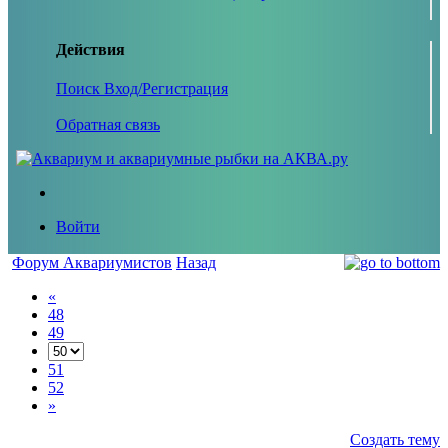
Действия
Поиск
Вход/Регистрация
Обратная связь
Войти
Форум Аквариумистов
Назад
«
48
49
51
52
»
Создать тему