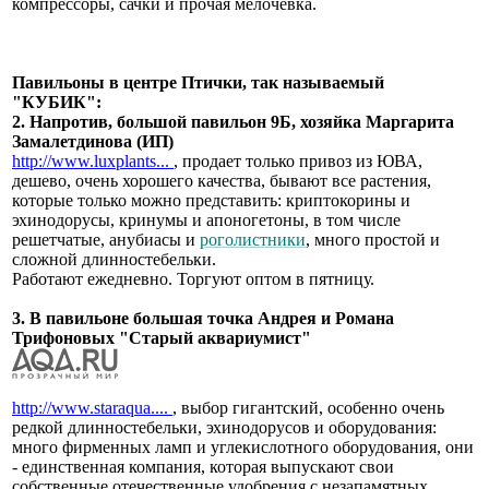
компрессоры, сачки и прочая мелочевка.
Павильоны в центре Птички, так называемый
"КУБИК":
2. Напротив, большой павильон 9Б, хозяйка Маргарита
Замалетдинова (ИП)
http://www.luxplants...
, продает только привоз из ЮВА,
дешево, очень хорошего качества, бывают все растения,
которые только можно представить: криптокорины и
эхинодорусы, кринумы и апоногетоны, в том числе
решетчатые, анубиасы и
роголистники
, много простой и
сложной длинностебельки.
Работают ежедневно. Торгуют оптом в пятницу.
3. В павильоне большая точка Андрея и Романа
Трифоновых "Старый аквариумист"
http://www.staraqua....
, выбор гигантский, особенно очень
редкой длинностебельки, эхинодорусов и оборудования:
много фирменных ламп и углекислотного оборудования, они
- единственная компания, которая выпускают свои
собственные отечественные удобрения с незапамятных