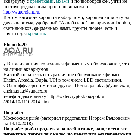
аквариуму с
креветками
,
мхами
и почвопокровкой, уйти не
постояв рядом с ним просто невозможно.
http://waterplant.ru...
В этом магазине хороший выбор помп, хорошей аппаратуры
для аквариума, удобрений "Аквабаланс", аквариумов Dophin,
светильников, фирменных ламп, грунты любые, есть и
грунты для
креветок
.
Eheim 6-20
у Виталия линия, торгующая фирменным оборудование, что
на линии аквариумов:
На этой точке есть есть различное оборудование фирмы
Eheim, Arcadia, Dupla, UP! в том числе LED светильники,
СО2 диффузоры и многое другое. Почта: panakva@yandex.ru,
eheimaqua@yandex.ru
телефон дам в личку 'http://watercrypto.blogspot.ru
/2014/10/11102014.html
По рыбе:
Московская рыба (материал представлен Игорем Бъядовским,
на 13.10.2018):
По рыбе: рыба продается на всей птичке, чаще всего это
перекупка, торговля с колес, но перекупка без передержки