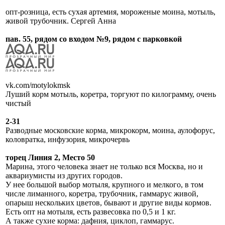
опт-розница, есть сухая артемия, мороженые моина, мотыль,
живой трубочник. Сергей Анна
пав. 55, рядом со входом №9, рядом с парковкой
vk.com/motylokmsk
Луший корм мотыль, коретра, торгуют по килограмму, очень
чистый
2-31
Разводные московские корма, микрокорм, моина, аулофорус,
коловратка, инфузория, микрочервь
торец Линия 2, Место 50
Марина, этого человека знает не только вся Москва, но и
аквариумисты из других городов.
У нее большой выбор мотыля, крупного и мелкого, в том
числе лиманного, коретра, трубочник, гаммарус живой,
опарыш нескольких цветов, бывают и другие виды кормов.
Есть опт на мотыля, есть развесовка по 0,5 и 1 кг.
А также сухие корма: дафния, циклоп, гаммарус.