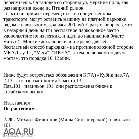
перепутаешь. Остановка со стороны ул. Верхние поля, как
раз напротив входа на Птичий рынок.
Те, кто не привык перемещаться на общественном
транспорте, могут оставить машину на платной парковке
рядом с павильоном, два часа 200 руб. Сразу оговорюсь, что
в базарный день найти бесплатное парковочное место -
удовольствие не из легких, и идти до павильонов будете
минут 5. Многие автолюбители открыли для себя
бесплатный способ парковки - на противоположной стороне
МКАД - у ТЦ "Мега", "ИКЕА", затем пешочком по двум
мостам, это порядка 10-12 мин.
Ниже будут встречаться обозначения К(7А) - Кубик пав.7А,
2-13 - это означает линия 2, место 13.
Пав.101 - павильон 101, они расположены ближе к
китайскому рынку.
Итак начнем:
По растениям
:
2-20
- Михаил Филиппов (Миша Сингапурский), павильон
101