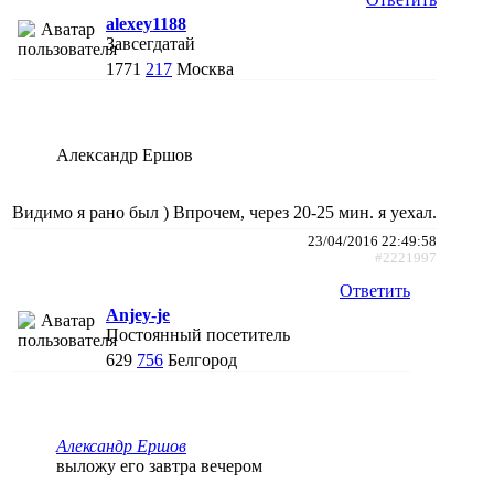
alexey1188
Завсегдатай
1771
217
Москва
Александр Ершов
Видимо я рано был ) Впрочем, через 20-25 мин. я уехал.
23/04/2016 22:49:58
#2221997
Ответить
Anjey-je
Постоянный посетитель
629
756
Белгород
Александр Ершов
выложу его завтра вечером