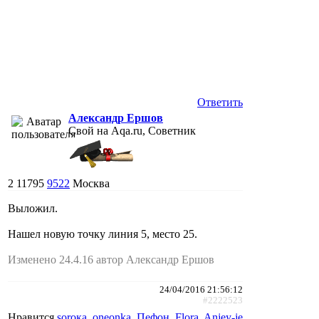
Ответить
Александр Ершов
Свой на Aqa.ru, Советник
2
11795
9522
Москва
Выложил.
Нашел новую точку линия 5, место 25.
Изменено 24.4.16 автор Александр Ершов
24/04/2016 21:56:12
#2222523
Нравится
soroкa
,
oneonka
,
Пефон
,
Flora
,
Anjey-je