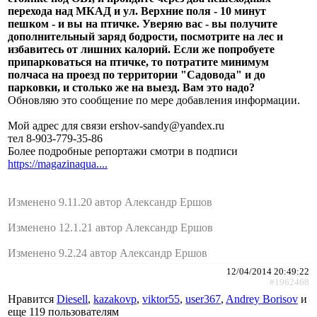
перехода над МКАД и ул. Верхние поля - 10 минут
пешком - и вы на птичке. Уверяю вас - вы получите
дополнительный заряд бодрости, посмотрите на лес и
избавитесь от лишних калорий. Если же попробуете
припарковаться на птичке, то потратите минимум
полчаса на проезд по территории "Садовода" и до
парковки, и столько же на выезд. Вам это надо?
Обновляю это сообщение по мере добавления информации.
Мой адрес для связи ershov-sandy@yandex.ru
тел 8-903-779-35-86
Более подробные репортажи смотри в подписи
https://magazinaqua....
Изменено 9.11.20 автор Александр Ершов
Изменено 12.1.21 автор Александр Ершов
Изменено 9.2.24 автор Александр Ершов
12/04/2014 20:49:22
#1962468
Нравится
Diesell
,
kazakovp
,
viktor55
,
user367
,
Andrey Borisov
и
еще
119 пользователям