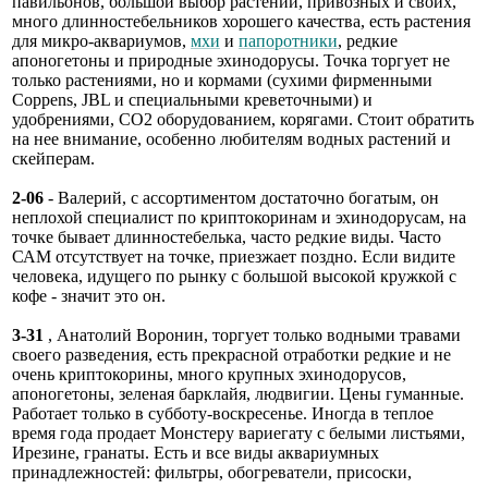
павильонов, большой выбор растений, привозных и своих,
много длинностебельников хорошего качества, есть растения
для микро-аквариумов,
мхи
и
папоротники
, редкие
апоногетоны и природные эхинодорусы. Точка торгует не
только растениями, но и кормами (сухими фирменными
Coppens, JBL и специальными креветочными) и
удобрениями, СО2 оборудованием, корягами. Стоит обратить
на нее внимание, особенно любителям водных растений и
скейперам.
2-06
- Валерий, с ассортиментом достаточно богатым, он
неплохой специалист по криптокоринам и эхинодорусам, на
точке бывает длинностебелька, часто редкие виды. Часто
САМ отсутствует на точке, приезжает поздно. Если видите
человека, идущего по рынку с большой высокой кружкой с
кофе - значит это он.
3-31
, Анатолий Воронин, торгует только водными травами
своего разведения, есть прекрасной отработки редкие и не
очень криптокорины, много крупных эхинодорусов,
апоногетоны, зеленая барклайя, людвигии. Цены гуманные.
Работает только в субботу-воскресенье. Иногда в теплое
время года продает Монстеру вариегату с белыми листьями,
Ирезине, гранаты. Есть и все виды аквариумных
принадлежностей: фильтры, обогреватели, присоски,