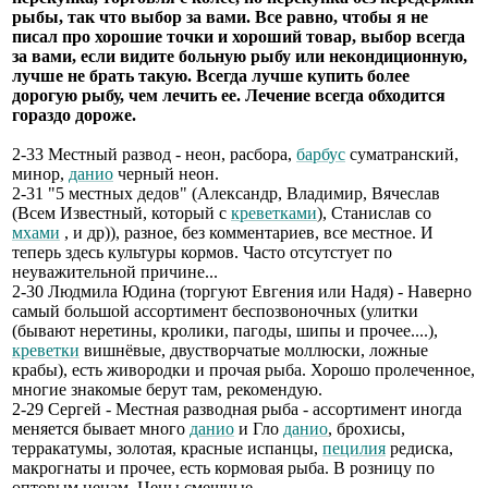
рыбы, так что выбор за вами. Все равно, чтобы я не
писал про хорошие точки и хороший товар, выбор всегда
за вами, если видите больную рыбу или некондиционную,
лучше не брать такую. Всегда лучше купить более
дорогую рыбу, чем лечить ее. Лечение всегда обходится
гораздо дороже.
2-33 Местный развод - неон, расбора,
барбус
суматранский,
минор,
данио
черный неон.
2-31 "5 местных дедов" (Александр, Владимир, Вячеслав
(Всем Известный, который с
креветками
), Станислав со
мхами
, и др)), разное, без комментариев, все местное. И
теперь здесь культуры кормов. Часто отсутстует по
неуважительной причине...
2-30 Людмила Юдина (торгуют Евгения или Надя) - Наверно
самый большой ассортимент беспозвоночных (улитки
(бывают неретины, кролики, пагоды, шипы и прочее....),
креветки
вишнёвые, двустворчатые моллюски, ложные
крабы), есть живородки и прочая рыба. Хорошо пролеченное,
многие знакомые берут там, рекомендую.
2-29 Сергей - Местная разводная рыба - ассортимент иногда
меняется бывает много
данио
и Гло
данио
, брохисы,
терракатумы, золотая, красные испанцы,
пецилия
редиска,
макрогнаты и прочее, есть кормовая рыба. В розницу по
оптовым ценам. Цены смешные.