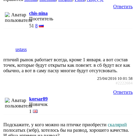
Ответить
chis-nina
Посетитель
51
8
ustass
птичий рынок работает всегда, кроме 1 января. а вот состав
точек, которые будут открыты как повезет. в сб будут все как
обычно, а вот в саму пасху многие будут отсутсвовать.
25/04/2016 10:01:58
#2222684
Ответить
korsar89
Новичок
1
Подскажите, у кого можно на птичке приобрести
скалярий
полосатых (зебр), хотелось бы на развод, хорошего качества.
И яйца артемии на развод?