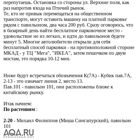
перепутаешь. Остановка со стороны ул. Верхние поля, как
раз напротив входа на Птичий рынок.
Те, кто не привык перемещаться на общественном
транспорте, могут оставить машину на платной парковке
рядом с павильоном, два часа 200 руб. Сразу оговорюсь, что
в базарный день найти бесплатное парковочное место -
удовольствие не из легких, и идти до павильонов будете
минут 5. Многие автолюбители открыли для себя
бесплатный способ парковки - на противоположной стороне
МКАД - у ТЦ "Мега", "ИКЕА", затем пешочком по двум
мостам, это порядка 10-12 мин.
Ниже будут встречаться обозначения К(7А) - Кубик пав.7А,
2-13 - это означает линия 2, место 13.
Пав.101 - павильон 101, они расположены ближе к
китайскому рынку.
Итак начнем:
По растениям
:
2-20
- Михаил Филиппов (Миша Сингапурский), павильон
101