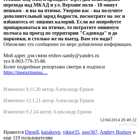
перехода над МКАД и ул. Верхние поля - 10 минут
пешком - и вы на птичке. Уверяю вас - вы получите
дополнительный заряд бодрости, посмотрите на лес и
избавитесь от лишних калорий. Если же попробуете
припарковаться на птичке, то потратите минимум
полчаса на проезд по территории "Садовода" и до
парковки, и столько же на выезд. Вам это надо?
Обновляю это сообщение по мере добавления информации.
Мой адрес для связи ershov-sandy@yandex.ru
тел 8-903-779-35-86
Более подробные репортажи смотри в подписи
https://magazinaqua....
Изменено 9.11.20 автор Александр Ершов
Изменено 12.1.21 автор Александр Ершов
Изменено 9.2.24 автор Александр Ершов
12/04/2014 20:49:22
#1962468
Нравится
Diesell
,
kazakovp
,
viktor55
,
user367
,
Andrey Borisov
и
еще
119 пользователям