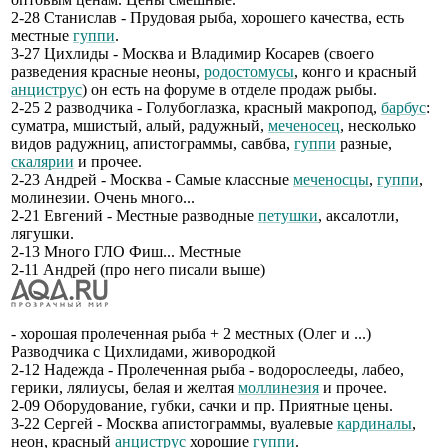
2-28 Станислав - Прудовая рыба, хорошего качества, есть
местные
гуппи
.
3-27 Цихлиды - Москва и Владимир Косарев (своего
разведения красные неоны,
родостомусы
, конго и красный
анциструс
) он есть на форуме в отделе продаж рыбы.
2-25 2 разводчика - Голубоглазка, красный макропод,
барбус
:
суматра, мшистый, алый, радужный,
меченосец
, несколько
видов радужниц, апистограммы, савбва,
гуппи
разные,
скалярии
и прочее.
2-23 Андрей - Москва - Самые классные
меченосцы
,
гуппи
,
молинезии. Очень много...
2-21 Евгений - Местные разводные
петушки
, аксалотли,
лягушки.
2-13 Много ГЛО Фиш... Местные
2-11 Андрей (про него писали выше)
- хорошая пролеченная рыба + 2 местных (Олег и ...)
Разводчика с Цихлидами, живородкой
2-12 Надежда - Пролеченная рыба - водорослееды, лабео,
герики, лялиусы, белая и желтая
моллинезия
и прочее.
2-09 Оборудование, губки, сачки и пр. Приятные цены.
3-22 Сергей - Москва апистограммы, вуалевые
кардиналы
,
неон, красный
анциструс
хорошие
гуппи
.