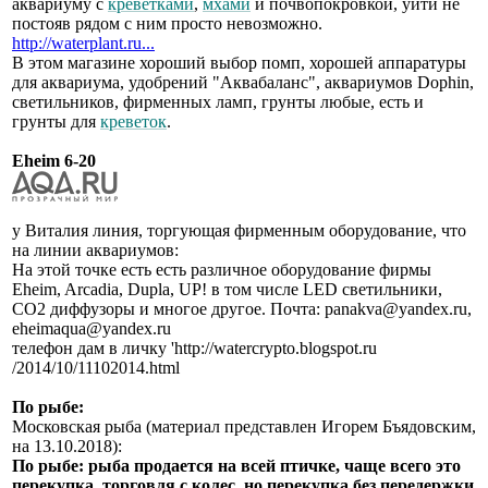
аквариуму с
креветками
,
мхами
и почвопокровкой, уйти не
постояв рядом с ним просто невозможно.
http://waterplant.ru...
В этом магазине хороший выбор помп, хорошей аппаратуры
для аквариума, удобрений "Аквабаланс", аквариумов Dophin,
светильников, фирменных ламп, грунты любые, есть и
грунты для
креветок
.
Eheim 6-20
у Виталия линия, торгующая фирменным оборудование, что
на линии аквариумов:
На этой точке есть есть различное оборудование фирмы
Eheim, Arcadia, Dupla, UP! в том числе LED светильники,
СО2 диффузоры и многое другое. Почта: panakva@yandex.ru,
eheimaqua@yandex.ru
телефон дам в личку 'http://watercrypto.blogspot.ru
/2014/10/11102014.html
По рыбе:
Московская рыба (материал представлен Игорем Бъядовским,
на 13.10.2018):
По рыбе: рыба продается на всей птичке, чаще всего это
перекупка, торговля с колес, но перекупка без передержки