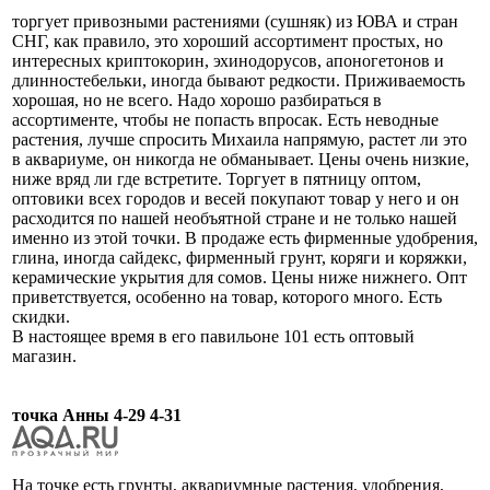
торгует привозными растениями (сушняк) из ЮВА и стран
СНГ, как правило, это хороший ассортимент простых, но
интересных криптокорин, эхинодорусов, апоногетонов и
длинностебельки, иногда бывают редкости. Приживаемость
хорошая, но не всего. Надо хорошо разбираться в
ассортименте, чтобы не попасть впросак. Есть неводные
растения, лучше спросить Михаила напрямую, растет ли это
в аквариуме, он никогда не обманывает. Цены очень низкие,
ниже вряд ли где встретите. Торгует в пятницу оптом,
оптовики всех городов и весей покупают товар у него и он
расходится по нашей необъятной стране и не только нашей
именно из этой точки. В продаже есть фирменные удобрения,
глина, иногда сайдекс, фирменный грунт, коряги и коряжки,
керамические укрытия для сомов. Цены ниже нижнего. Опт
приветствуется, особенно на товар, которого много. Есть
скидки.
В настоящее время в его павильоне 101 есть оптовый
магазин.
точка Анны 4-29 4-31
На точке есть грунты, аквариумные растения, удобрения,