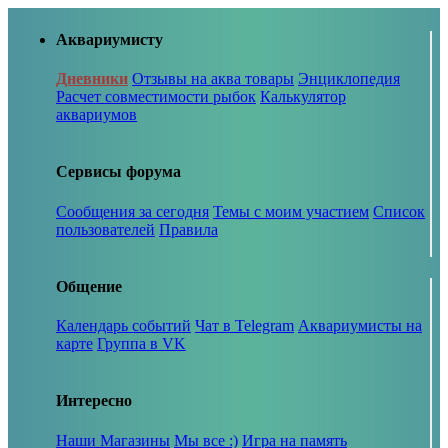
Аквариумисту
Дневники
Отзывы на аква товары
Энциклопедия
Расчет совместимости рыбок
Калькулятор
аквариумов
Сервисы форума
Сообщения за сегодня
Темы с моим участием
Список
пользователей
Правила
Общение
Календарь событий
Чат в Telegram
Аквариумисты на
карте
Группа в VK
Интересно
Наши Магазины
Мы все :)
Игра на память