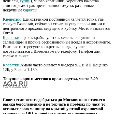
пецилли,
гуппи
), много харацинки, хорошего качества
апистограммы рамирези, нанностомусы, различные
некрупные
барбусы
.
Креветки
.
Единственной постоянной является точка, где
торгует Вячеслав, сейчас он стоит на углу первой линии и
центрального прохода, ведущего к кубику. Место называется
Опт 01.
Креветки
и раки, крабы, улитки, хелены, лягушки, и
саламандры и прочие беспозвоночные всегда в ассортименте.
Если вас интересуют конкретные виды, лучше
договариваться с Вячеславом по телефону. Телефон дам
только в личке.
Креветки
Амано часто бывают у Федора 9А, и ИП Доценко
12Б, у Белова 1-130.
Тонущие коряги местного производства, место 2-29
Совет: если хотите добраться до Московского птичьего
рынка безболезненно и не торчать в пробках по часу, то
оставьте свою машину на крытой уютной охраняемой
стоянке под OBI, и пройдите через два пешеходных