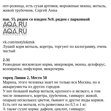
опт-розница, есть сухая артемия, мороженые моина, мотыль,
живой трубочник. Сергей Анна
пав. 55, рядом со входом №9, рядом с парковкой
vk.com/motylokmsk
Луший корм мотыль, коретра, торгуют по килограмму, очень
чистый
2-31
Разводные московские корма, микрокорм, моина, аулофорус,
коловратка, инфузория, микрочервь
торец Линия 2, Место 50
Марина, этого человека знает не только вся Москва, но и
аквариумисты из других городов.
У нее большой выбор мотыля, крупного и мелкого, в том
числе лиманного, коретра, трубочник, гаммарус живой,
опарыш нескольких цветов, бывают и другие виды кормов.
Есть опт на мотыля, есть развесовка по 0,5 и 1 кг.
А также сухие корма: дафния, циклоп, гаммарус.