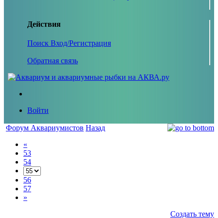
Действия
Поиск
Вход/Регистрация
Обратная связь
Войти
Форум Аквариумистов
Назад
«
53
54
56
57
»
Создать тему