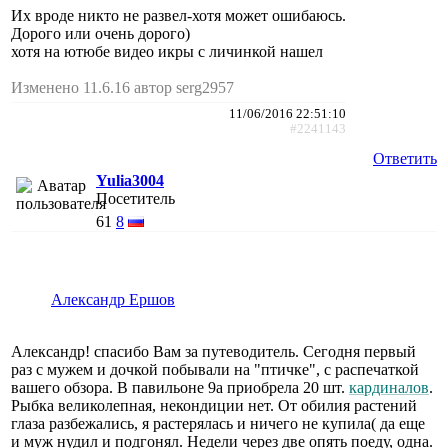
Их вроде никто не развел-хотя может ошибаюсь.
Дорого или очень дорого)
хотя на ютюбе видео икры с личинкой нашел
Изменено 11.6.16 автор serg2957
11/06/2016 22:51:10
#2241143
Ответить
Yulia3004
Посетитель
61
8
Александр Ершов
Александр! спасибо Вам за путеводитель. Сегодня первый
раз с мужем и дочкой побывали на "птичке", с распечаткой
вашего обзора. В павильоне 9а приобрела 20 шт.
кардиналов
.
Рыбка великолепная, некондиции нет. От обилия растений
глаза разбежались, я растерялась и ничего не купила( да еще
и муж нудил и подгонял. Недели через две опять поеду, одна.