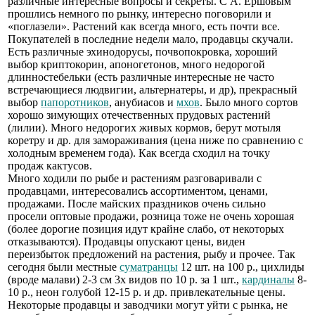
различные интересные вопросы и секреты. С А. Ершовым
прошлись немного по рынку, интересно поговорили и
«поглазели». Растений как всегда много, есть почти все.
Покупателей в последние недели мало, продавцы скучали.
Есть различные эхинодорусы, почвопокровка, хороший
выбор криптокорин, апоногетонов, много недорогой
длинностебельки (есть различные интересные не часто
встречающиеся людвигии, альтернатеры, и др), прекрасный
выбор
папоротников
, анубиасов и
мхов
. Было много сортов
хорошо зимующих отечественных прудовых растений
(лилии). Много недорогих живых кормов, берут мотыля
коретру и др. для замораживания (цена ниже по сравнению с
холодным временем года). Как всегда сходил на точку
продаж кактусов.
Много ходили по рыбе и растениям разговаривали с
продавцами, интересовались ассортиментом, ценами,
продажами. После майских праздников очень сильно
просели оптовые продажи, розница тоже не очень хорошая
(более дорогие позиция идут крайне слабо, от некоторых
отказываются). Продавцы опускают цены, виден
переизбыток предложений на растения, рыбу и прочее. Так
сегодня были местные
суматранцы
12 шт. на 100 р., цихлиды
(вроде малави) 2-3 см 3х видов по 10 р. за 1 шт.,
кардиналы
8-
10 р., неон голубой 12-15 р. и др. привлекательные цены.
Некоторые продавцы и заводчики могут уйти с рынка, не