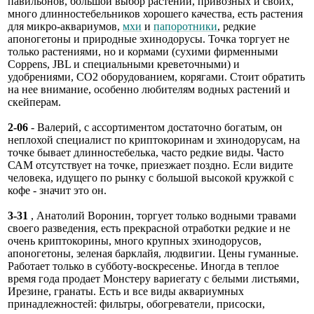
павильонов, большой выбор растений, привозных и своих,
много длинностебельников хорошего качества, есть растения
для микро-аквариумов,
мхи
и
папоротники
, редкие
апоногетоны и природные эхинодорусы. Точка торгует не
только растениями, но и кормами (сухими фирменными
Coppens, JBL и специальными креветочными) и
удобрениями, СО2 оборудованием, корягами. Стоит обратить
на нее внимание, особенно любителям водных растений и
скейперам.
2-06
- Валерий, с ассортиментом достаточно богатым, он
неплохой специалист по криптокоринам и эхинодорусам, на
точке бывает длинностебелька, часто редкие виды. Часто
САМ отсутствует на точке, приезжает поздно. Если видите
человека, идущего по рынку с большой высокой кружкой с
кофе - значит это он.
3-31
, Анатолий Воронин, торгует только водными травами
своего разведения, есть прекрасной отработки редкие и не
очень криптокорины, много крупных эхинодорусов,
апоногетоны, зеленая барклайя, людвигии. Цены гуманные.
Работает только в субботу-воскресенье. Иногда в теплое
время года продает Монстеру вариегату с белыми листьями,
Ирезине, гранаты. Есть и все виды аквариумных
принадлежностей: фильтры, обогреватели, присоски,