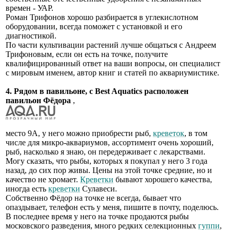
времен - УАР.
Роман Трифонов хорошо разбирается в углекислотном
оборудовании, всегда поможет с установкой и его
диагностикой.
По части культивации растений лучше общаться с Андреем
Трифоновым, если он есть на точке, получите
квалифицированный ответ на ваши вопросы, он специалист
с мировым именем, автор книг и статей по аквариумистике.
4. Рядом в павильоне, с Best Aquatics расположен
павильон Фёдора
,
место 9А, у него можно приобрести рыб,
креветок
, в том
числе для микро-аквариумов, ассортимент очень хороший,
рыб, насколько я знаю, он передерживает с лекарствами.
Могу сказать, что рыбы, которых я покупал у него 3 года
назад, до сих пор живы. Цены на этой точке средние, но и
качество не хромает.
Креветки
бывают хорошего качества,
иногда есть
креветки
Сулавеси.
Собственно Фёдор на точке не всегда, бывает что
опаздывает, телефон есть у меня, пишите в почту, поделюсь.
В последнее время у него на точке продаются рыбы
московского разведения, много редких селекционных
гуппи
,