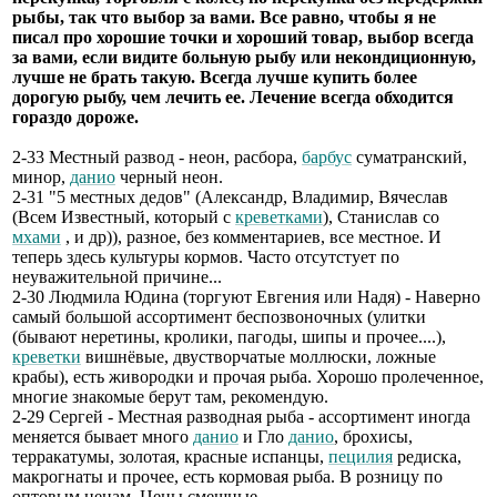
рыбы, так что выбор за вами. Все равно, чтобы я не
писал про хорошие точки и хороший товар, выбор всегда
за вами, если видите больную рыбу или некондиционную,
лучше не брать такую. Всегда лучше купить более
дорогую рыбу, чем лечить ее. Лечение всегда обходится
гораздо дороже.
2-33 Местный развод - неон, расбора,
барбус
суматранский,
минор,
данио
черный неон.
2-31 "5 местных дедов" (Александр, Владимир, Вячеслав
(Всем Известный, который с
креветками
), Станислав со
мхами
, и др)), разное, без комментариев, все местное. И
теперь здесь культуры кормов. Часто отсутстует по
неуважительной причине...
2-30 Людмила Юдина (торгуют Евгения или Надя) - Наверно
самый большой ассортимент беспозвоночных (улитки
(бывают неретины, кролики, пагоды, шипы и прочее....),
креветки
вишнёвые, двустворчатые моллюски, ложные
крабы), есть живородки и прочая рыба. Хорошо пролеченное,
многие знакомые берут там, рекомендую.
2-29 Сергей - Местная разводная рыба - ассортимент иногда
меняется бывает много
данио
и Гло
данио
, брохисы,
терракатумы, золотая, красные испанцы,
пецилия
редиска,
макрогнаты и прочее, есть кормовая рыба. В розницу по
оптовым ценам. Цены смешные.