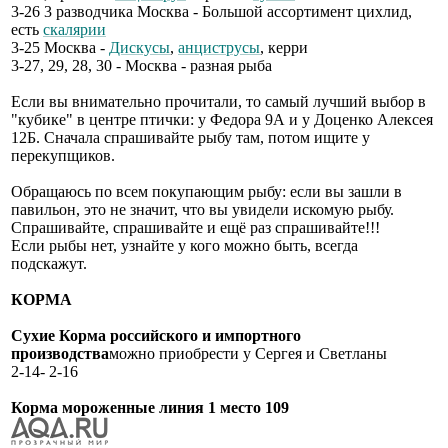
3-26 3 разводчика Москва - Большой ассортимент цихлид,
есть
скалярии
3-25 Москва -
Дискусы
,
анциструсы
, керри
3-27, 29, 28, 30 - Москва - разная рыба
Если вы внимательно прочитали, то самый лучший выбор в
"кубике" в центре птички: у Федора 9А и у Доценко Алексея
12Б. Сначала спрашивайте рыбу там, потом ищите у
перекупщиков.
Обращаюсь по всем покупающим рыбу: если вы зашли в
павильон, это не значит, что вы увидели искомую рыбу.
Спрашивайте, спрашивайте и ещё раз спрашивайте!!!
Если рыбы нет, узнайте у кого можно быть, всегда
подскажут.
КОРМА
Сухие Корма российского и импортного
производства
можно приобрести у Сергея и Светланы
2-14- 2-16
Корма мороженные линия 1 место 109