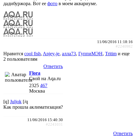
дадибуржора. Вот ее
фото
в моем аквариуме.
11/06/2016 11:18:16
#2240982
Нравится
cool fish
,
Anjey-je
,
алла73
,
ГуппиМЭН
,
Tritim
и еще
2 пользователям
Ответить
Flora
Свой на Aqa.ru
2325
467
Москва
[q]
Juljok
[/q
Как прошла аклиматизация?
11/06/2016 15:40:30
#2241031
Ответить