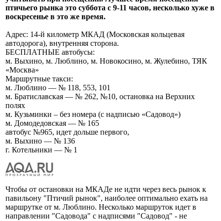
птичьего рынка это суббота с 9-11 часов, несколько хуже в
воскресенье в это же время.
Адрес: 14-й километр МКАД (Московская кольцевая
автодорога), внутренняя сторона.
БЕСПЛАТНЫЕ автобусы:
м. Выхино, м. Люблино, м. Новокосино, м. Жулебино, ТЯК
«Москва»
Маршрутные такси:
м. Люблино — № 118, 553, 101
м. Братиславская — № 262, №10, остановка на Верхних
полях
м. Кузьминки – без номера (с надписью «Садовод»)
м. Домодедовская — № 165
автобус №965, идет дольше первого,
м. Выхино — № 136
г. Котельники — № 1
Чтобы от остановки на МКАДе не идти через весь рынок к
павильону "Птичий рынок", наиболее оптимально ехать на
маршрутке от м. Люблино. Несколько маршруток идет в
направлении "Садовода" с надписями "Садовод" - не