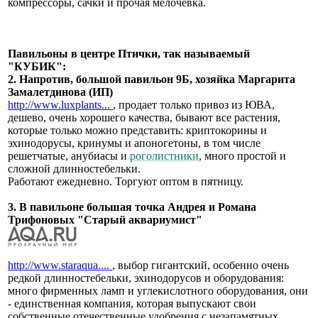
компрессоры, сачки и прочая мелочевка.
Павильоны в центре Птички, так называемый
"КУБИК":
2. Напротив, большой павильон 9Б, хозяйка Маргарита
Замалетдинова (ИП)
http://www.luxplants...
, продает только привоз из ЮВА,
дешево, очень хорошего качества, бывают все растения,
которые только можно представить: криптокорины и
эхинодорусы, кринумы и апоногетоны, в том числе
решетчатые, анубиасы и
роголистники
, много простой и
сложной длинностебельки.
Работают ежедневно. Торгуют оптом в пятницу.
3. В павильоне большая точка Андрея и Романа
Трифоновых "Старый аквариумист"
http://www.staraqua....
, выбор гигантский, особенно очень
редкой длинностебельки, эхинодорусов и оборудования:
много фирменных ламп и углекислотного оборудования, они
- единственная компания, которая выпускают свои
собственные отечественные удобрения с незапамятных