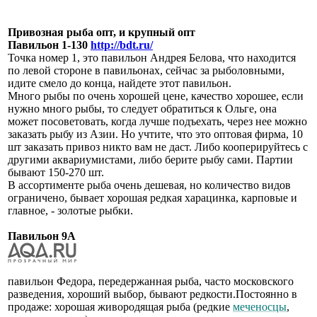
Привозная рыба опт, и крупный опт
Павильон 1-130
http://bdt.ru/
Точка номер 1, это павильон Андрея Белова, что находится
по левой стороне в павильонах, сейчас за рыболовными,
идите смело до конца, найдете этот павильон.
Много рыбы по очень хорошей цене, качество хорошее, если
нужно много рыбы, то следует обратиться к Ольге, она
может посоветовать, когда лучше подъехать, через нее можно
заказать рыбу из Азии. Но учтите, что это оптовая фирма, 10
шт заказать привоз никто вам не даст. Либо кооперируйтесь с
другими аквариумистами, либо берите рыбу сами. Партии
бывают 150-270 шт.
В ассортименте рыба очень дешевая, но количество видов
ограничено, бывает хорошая редкая харацинка, карповые и
главное, - золотые рыбки.
Павильон 9А
павильон Федора, передержанная рыба, часто московского
разведения, хороший выбор, бывают редкости.Постоянно в
продаже: хорошая живородящая рыба (редкие
меченосцы
,