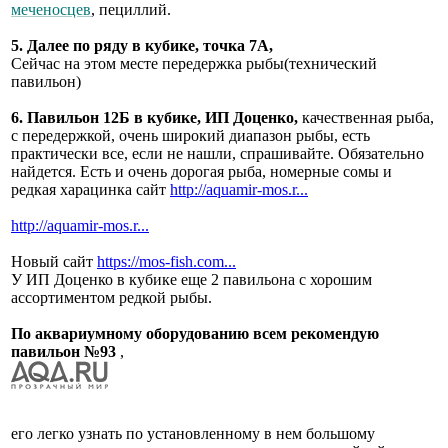
меченосцев
, пециллий.
5. Далее по ряду в кубике, точка 7А,
Сейчас на этом месте передержка рыбы(технический
павильон)
6. Павильон 12Б в кубике, ИП Доценко,
качественная рыба,
с передержкой, очень широкий диапазон рыбы, есть
практически все, если не нашли, спрашивайте. Обязательно
найдется. Есть и очень дорогая рыба, номерные сомы и
редкая харацинка сайт
http://aquamir-mos.r...
http://aquamir-mos.r...
Новый сайт
https://mos-fish.com...
У ИП Доценко в кубике еще 2 павильона с хорошим
ассортиментом редкой рыбы.
По аквариумному оборудованию всем рекомендую
павильон №93
,
его легко узнать по установленному в нем большому