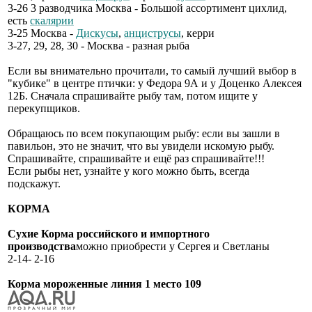
3-26 3 разводчика Москва - Большой ассортимент цихлид,
есть
скалярии
3-25 Москва -
Дискусы
,
анциструсы
, керри
3-27, 29, 28, 30 - Москва - разная рыба
Если вы внимательно прочитали, то самый лучший выбор в
"кубике" в центре птички: у Федора 9А и у Доценко Алексея
12Б. Сначала спрашивайте рыбу там, потом ищите у
перекупщиков.
Обращаюсь по всем покупающим рыбу: если вы зашли в
павильон, это не значит, что вы увидели искомую рыбу.
Спрашивайте, спрашивайте и ещё раз спрашивайте!!!
Если рыбы нет, узнайте у кого можно быть, всегда
подскажут.
КОРМА
Сухие Корма российского и импортного
производства
можно приобрести у Сергея и Светланы
2-14- 2-16
Корма мороженные линия 1 место 109