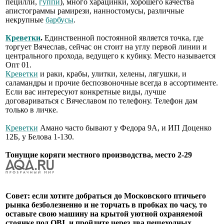
пецилли,
гуппи
), много харацинки, хорошего качества
апистограммы рамирези, нанностомусы, различные
некрупные
барбусы
.
Креветки
.
Единственной постоянной является точка, где
торгует Вячеслав, сейчас он стоит на углу первой линии и
центрального прохода, ведущего к кубику. Место называется
Опт 01.
Креветки
и раки, крабы, улитки, хелены, лягушки, и
саламандры и прочие беспозвоночные всегда в ассортименте.
Если вас интересуют конкретные виды, лучше
договариваться с Вячеславом по телефону. Телефон дам
только в личке.
Креветки
Амано часто бывают у Федора 9А, и ИП Доценко
12Б, у Белова 1-130.
Тонущие коряги местного производства, место 2-29
Совет: если хотите добраться до Московского птичьего
рынка безболезненно и не торчать в пробках по часу, то
оставьте свою машину на крытой уютной охраняемой
стоянке под OBI, и пройдите через два пешеходных