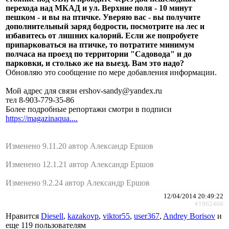
перехода над МКАД и ул. Верхние поля - 10 минут
пешком - и вы на птичке. Уверяю вас - вы получите
дополнительный заряд бодрости, посмотрите на лес и
избавитесь от лишних калорий. Если же попробуете
припарковаться на птичке, то потратите минимум
полчаса на проезд по территории "Садовода" и до
парковки, и столько же на выезд. Вам это надо?
Обновляю это сообщение по мере добавления информации.
Мой адрес для связи ershov-sandy@yandex.ru
тел 8-903-779-35-86
Более подробные репортажи смотри в подписи
https://magazinaqua....
Изменено 9.11.20 автор Александр Ершов
Изменено 12.1.21 автор Александр Ершов
Изменено 9.2.24 автор Александр Ершов
12/04/2014 20:49:22
#1962468
Нравится
Diesell
,
kazakovp
,
viktor55
,
user367
,
Andrey Borisov
и
еще
119 пользователям