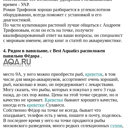
времен - УАР.
Роман Трифонов хорошо разбирается в углекислотном
оборудовании, всегда поможет с установкой и его
диагностикой.
По части культивации растений лучше общаться с Андреем
Трифоновым, если он есть на точке, получите
квалифицированный ответ на ваши вопросы, он специалист
с мировым именем, автор книг и статей по аквариумистике.
4. Рядом в павильоне, с Best Aquatics расположен
павильон Фёдора
,
место 9А, у него можно приобрести рыб,
креветок
, в том
числе для микро-аквариумов, ассортимент очень хороший,
рыб, насколько я знаю, он передерживает с лекарствами.
Могу сказать, что рыбы, которых я покупал у него 3 года
назад, до сих пор живы. Цены на этой точке средние, но и
качество не хромает.
Креветки
бывают хорошего качества,
иногда есть
креветки
Сулавеси.
Собственно Фёдор на точке не всегда, бывает что
опаздывает, телефон есть у меня, пишите в почту, поделюсь.
В последнее время у него на точке продаются рыбы
московского разведения, много редких селекционных
гуппи
,