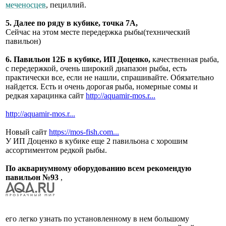
меченосцев
, пециллий.
5. Далее по ряду в кубике, точка 7А,
Сейчас на этом месте передержка рыбы(технический
павильон)
6. Павильон 12Б в кубике, ИП Доценко,
качественная рыба,
с передержкой, очень широкий диапазон рыбы, есть
практически все, если не нашли, спрашивайте. Обязательно
найдется. Есть и очень дорогая рыба, номерные сомы и
редкая харацинка сайт
http://aquamir-mos.r...
http://aquamir-mos.r...
Новый сайт
https://mos-fish.com...
У ИП Доценко в кубике еще 2 павильона с хорошим
ассортиментом редкой рыбы.
По аквариумному оборудованию всем рекомендую
павильон №93
,
его легко узнать по установленному в нем большому