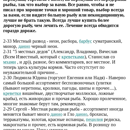
рыбы, так что выбор за вами. Все равно, чтобы я не
писал про хорошие точки и хороший товар, выбор всегда
за вами, если видите больную рыбу или некондиционную,
лучше не брать такую. Всегда лучше купить более
дорогую рыбу, чем лечить ее. Лечение всегда обходится
гораздо дороже.
2-33 Местный развод - неон, расбора,
барбус
суматранский,
минор,
данио
черный неон.
2-31 "5 местных дедов" (Александр, Владимир, Вячеслав
(Всем Известный, который с
креветками
), Станислав со
мхами
, и др)), разное, без комментариев, все местное. И
теперь здесь культуры кормов. Часто отсутстует по
неуважительной причине...
2-30 Людмила Юдина (торгуют Евгения или Надя) - Наверно
самый большой ассортимент беспозвоночных (улитки
(бывают неретины, кролики, пагоды, шипы и прочее....),
креветки
вишнёвые, двустворчатые моллюски, ложные
крабы), есть живородки и прочая рыба. Хорошо пролеченное,
многие знакомые берут там, рекомендую.
2-29 Сергей - Местная разводная рыба - ассортимент иногда
меняется бывает много
данио
и Гло
данио
, брохисы,
терракатумы, золотая, красные испанцы,
пецилия
редиска,
макрогнаты и прочее, есть кормовая рыба. В розницу по
оптовым ценам. Цены смешные.