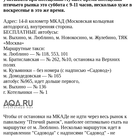
птичьего рынка это суббота с 9-11 часов, несколько хуже в
воскресенье в это же время.
Адрес: 14-й километр МКАД (Московская кольцевая
автодорога), внутренняя сторона.
БЕСПЛАТНЫЕ автобусы:
м. Выхино, м. Люблино, м. Новокосино, м. Жулебино, ТЯК
«Москва»
Маршрутные такси:
м. Люблино — № 118, 553, 101
м. Братиславская — № 262, №10, остановка на Верхних
полях
м. Кузьминки – без номера (с надписью «Садовод»)
м. Домодедовская — № 165
автобус №965, идет дольше первого,
м. Выхино — № 136
г. Котельники — № 1
Чтобы от остановки на МКАДе не идти через весь рынок к
павильону "Птичий рынок", наиболее оптимально ехать на
маршрутке от м. Люблино. Несколько маршруток идет в
направлении "Садовода" с надписями "Садовод" - не