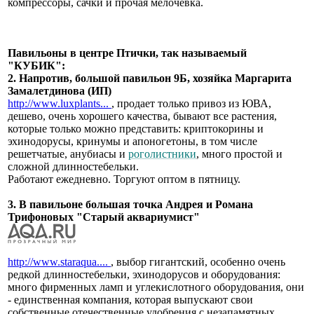
компрессоры, сачки и прочая мелочевка.
Павильоны в центре Птички, так называемый
"КУБИК":
2. Напротив, большой павильон 9Б, хозяйка Маргарита
Замалетдинова (ИП)
http://www.luxplants...
, продает только привоз из ЮВА,
дешево, очень хорошего качества, бывают все растения,
которые только можно представить: криптокорины и
эхинодорусы, кринумы и апоногетоны, в том числе
решетчатые, анубиасы и
роголистники
, много простой и
сложной длинностебельки.
Работают ежедневно. Торгуют оптом в пятницу.
3. В павильоне большая точка Андрея и Романа
Трифоновых "Старый аквариумист"
http://www.staraqua....
, выбор гигантский, особенно очень
редкой длинностебельки, эхинодорусов и оборудования:
много фирменных ламп и углекислотного оборудования, они
- единственная компания, которая выпускают свои
собственные отечественные удобрения с незапамятных