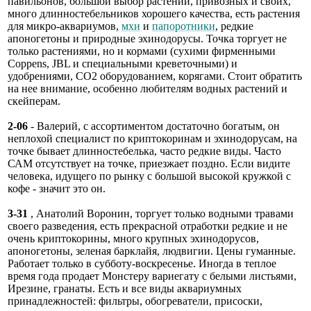
павильонов, большой выбор растений, привозных и своих,
много длинностебельников хорошего качества, есть растения
для микро-аквариумов,
мхи
и
папоротники
, редкие
апоногетоны и природные эхинодорусы. Точка торгует не
только растениями, но и кормами (сухими фирменными
Coppens, JBL и специальными креветочными) и
удобрениями, СО2 оборудованием, корягами. Стоит обратить
на нее внимание, особенно любителям водных растений и
скейперам.
2-06
- Валерий, с ассортиментом достаточно богатым, он
неплохой специалист по криптокоринам и эхинодорусам, на
точке бывает длинностебелька, часто редкие виды. Часто
САМ отсутствует на точке, приезжает поздно. Если видите
человека, идущего по рынку с большой высокой кружкой с
кофе - значит это он.
3-31
, Анатолий Воронин, торгует только водными травами
своего разведения, есть прекрасной отработки редкие и не
очень криптокорины, много крупных эхинодорусов,
апоногетоны, зеленая барклайя, людвигии. Цены гуманные.
Работает только в субботу-воскресенье. Иногда в теплое
время года продает Монстеру вариегату с белыми листьями,
Ирезине, гранаты. Есть и все виды аквариумных
принадлежностей: фильтры, обогреватели, присоски,