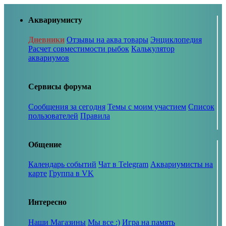
Аквариумисту
Дневники
Отзывы на аква товары
Энциклопедия
Расчет совместимости рыбок
Калькулятор
аквариумов
Сервисы форума
Сообщения за сегодня
Темы с моим участием
Список
пользователей
Правила
Общение
Календарь событий
Чат в Telegram
Аквариумисты на
карте
Группа в VK
Интересно
Наши Магазины
Мы все :)
Игра на память