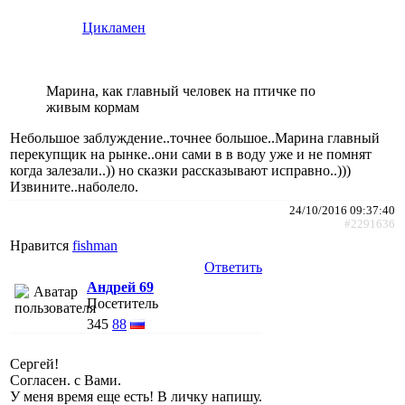
Цикламен
Марина, как главный человек на птичке по
живым кормам
Небольшое заблуждение..точнее большое..Марина главный
перекупщик на рынке..они сами в в воду уже и не помнят
когда залезали..)) но сказки рассказывают исправно..)))
Извините..наболело.
24/10/2016 09:37:40
#2291636
Нравится
fishman
Ответить
Андрей 69
Посетитель
345
88
Сергей!
Согласен. с Вами.
У меня время еще есть! В личку напишу.