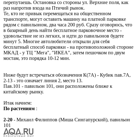
перепутаешь. Остановка со стороны ул. Верхние поля, как
раз напротив входа на Птичий рынок.
Те, кто не привык перемещаться на общественном
транспорте, могут оставить машину на платной парковке
рядом с павильоном, два часа 200 руб. Сразу оговорюсь, что
в базарный день найти бесплатное парковочное место -
удовольствие не из легких, и идти до павильонов будете
минут 5. Многие автолюбители открыли для себя
бесплатный способ парковки - на противоположной стороне
МКАД - у ТЦ "Мега", "ИКЕА", затем пешочком по двум
мостам, это порядка 10-12 мин.
Ниже будут встречаться обозначения К(7А) - Кубик пав.7А,
2-13 - это означает линия 2, место 13.
Пав.101 - павильон 101, они расположены ближе к
китайскому рынку.
Итак начнем:
По растениям
:
2-20
- Михаил Филиппов (Миша Сингапурский), павильон
101