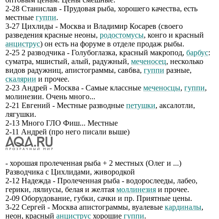
2-28 Станислав - Прудовая рыба, хорошего качества, есть
местные
гуппи
.
3-27 Цихлиды - Москва и Владимир Косарев (своего
разведения красные неоны,
родостомусы
, конго и красный
анциструс
) он есть на форуме в отделе продаж рыбы.
2-25 2 разводчика - Голубоглазка, красный макропод,
барбус
:
суматра, мшистый, алый, радужный,
меченосец
, несколько
видов радужниц, апистограммы, савбва,
гуппи
разные,
скалярии
и прочее.
2-23 Андрей - Москва - Самые классные
меченосцы
,
гуппи
,
молинезии. Очень много...
2-21 Евгений - Местные разводные
петушки
, аксалотли,
лягушки.
2-13 Много ГЛО Фиш... Местные
2-11 Андрей (про него писали выше)
- хорошая пролеченная рыба + 2 местных (Олег и ...)
Разводчика с Цихлидами, живородкой
2-12 Надежда - Пролеченная рыба - водорослееды, лабео,
герики, лялиусы, белая и желтая
моллинезия
и прочее.
2-09 Оборудование, губки, сачки и пр. Приятные цены.
3-22 Сергей - Москва апистограммы, вуалевые
кардиналы
,
неон, красный
анциструс
хорошие
гуппи
.