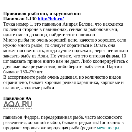
Привозная рыба опт, и крупный опт
Павильон 1-130
http://bdt.ru/
Точка номер 1, это павильон Андрея Белова, что находится
по левой стороне в павильонах, сейчас за рыболовными,
идите смело до конца, найдете этот павильон.
Много рыбы по очень хорошей цене, качество хорошее, если
нужно много рыбы, то следует обратиться к Ольге, она
может посоветовать, когда лучше подъехать, через нее можно
заказать рыбу из Азии. Но учтите, что это оптовая фирма, 10
шт заказать привоз никто вам не даст. Либо кооперируйтесь с
другими аквариумистами, либо берите рыбу сами. Партии
бывают 150-270 шт.
В ассортименте рыба очень дешевая, но количество видов
ограничено, бывает хорошая редкая харацинка, карповые и
главное, - золотые рыбки.
Павильон 9А
павильон Федора, передержанная рыба, часто московского
разведения, хороший выбор, бывают редкости.Постоянно в
продаже: хорошая живородящая рыба (редкие
меченосцы
,