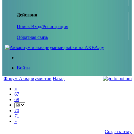
Действия
Поиск
Вход/Регистрация
Обратная связь
Войти
Форум Аквариумистов
Назад
«
67
68
70
71
»
Создать тему