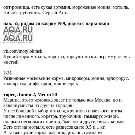
опт-розница, есть сухая артемия, мороженые моина, мотыль,
живой трубочник. Сергей Анна
пав. 55, рядом со входом №9, рядом с парковкой
vk.com/motylokmsk
Луший корм мотыль, коретра, торгуют по килограмму, очень
чистый
2-31
Разводные московские корма, микрокорм, моина, аулофорус,
коловратка, инфузория, микрочервь
торец Линия 2, Место 50
Марина, этого человека знает не только вся Москва, но и
аквариумисты из других городов.
У нее большой выбор мотыля, крупного и мелкого, в том
числе лиманного, коретра, трубочник, гаммарус живой,
опарыш нескольких цветов, бывают и другие виды кормов.
Есть опт на мотыля, есть развесовка по 0,5 и 1 кг.
А также сухие корма: дафния, циклоп, гаммарус.