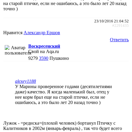
на старой птичке, если не ошибаюсь, а это было лет 20 назад
точно )
23/10/2016 21:04:52
#2291435
Нравится
Александр Ершов
Ответить
Воскресенский
Свой на Aqa.ru
9279
3590
Пушкино
alexey1188
У Марины проверенное годами (десятилетиями
даже) качество. Я когда маленький был, отец у
нее корм брал еще на старой птичке, если не
ошибаюсь, а это было лет 20 назад точно )
Лужок - =редиска=(плохой человек) бортанул Птичку с
Калитников в 2002м (январь-февраль) , так что будет всего