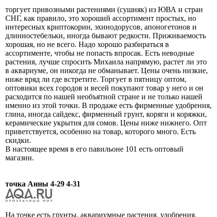
торгует привозными растениями (сушняк) из ЮВА и стран
СНГ, как правило, это хороший ассортимент простых, но
интересных криптокорин, эхинодорусов, апоногетонов и
длинностебельки, иногда бывают редкости. Приживаемость
хорошая, но не всего. Надо хорошо разбираться в
ассортименте, чтобы не попасть впросак. Есть неводные
растения, лучше спросить Михаила напрямую, растет ли это
в аквариуме, он никогда не обманывает. Цены очень низкие,
ниже вряд ли где встретите. Торгует в пятницу оптом,
оптовики всех городов и весей покупают товар у него и он
расходится по нашей необъятной стране и не только нашей
именно из этой точки. В продаже есть фирменные удобрения,
глина, иногда сайдекс, фирменный грунт, коряги и коряжки,
керамические укрытия для сомов. Цены ниже нижнего. Опт
приветствуется, особенно на товар, которого много. Есть
скидки.
В настоящее время в его павильоне 101 есть оптовый
магазин.
точка Анны 4-29 4-31
На точке есть грунты, аквариумные растения, удобрения,