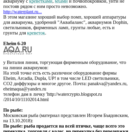
аквариуму с
креветками
,
мхами
и почвопокровкой, уйти не
постояв рядом с ним просто невозможно.
http://waterplant.ru...
В этом магазине хороший выбор помп, хорошей аппаратуры
для аквариума, удобрений "Аквабаланс", аквариумов Dophin,
светильников, фирменных ламп, грунты любые, есть и
грунты для
креветок
.
Eheim 6-20
у Виталия линия, торгующая фирменным оборудование, что
на линии аквариумов:
На этой точке есть есть различное оборудование фирмы
Eheim, Arcadia, Dupla, UP! в том числе LED светильники,
СО2 диффузоры и многое другое. Почта: panakva@yandex.ru,
eheimaqua@yandex.ru
телефон дам в личку 'http://watercrypto.blogspot.ru
/2014/10/11102014.html
По рыбе:
Московская рыба (материал представлен Игорем Бъядовским,
на 13.10.2018):
По рыбе: рыба продается на всей птичке, чаще всего это
перекупка, торговля с колес, но перекупка без передержки