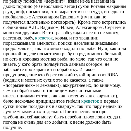
по рынку поискали «дефицит», взяли из-за названия на
двоих порцию (40 небольших веток) сухой Роталы макранды
раунд лиф, посмотрим, что вырастет из сего чуда, и недолго
пообщались с Александром Ершовым (ну никак не
получается плотненько поговорить). Кроме того встретились
с Заикиным А.П., Вадимом, Ильей, Александром, Сергеем и
многими другими. В этот раз обсуждали все по не многу,
растения, рыбу,
креветок
, корма, и по традиции
порассказывали анекдоты, поиски населения знакомыми
продолжаются, так что много ходили по рыбе. Ну и, как и на
прошлой неделе посмотрели рыбу на рядах много больной,
но есть и хорошая местная рыба, но мало, так что если не
знаете, у кого брать пользуйтесь данным обзором, не
забывайте про карантин и обработку. И такое
предупреждение кто берет свежий сухой привоз из ЮВА
(водных и местных сухих это не касается, а также
«погрызенных» и лежалых!), аккуратнее их, по видимому,
чем то обрабатывают (по видимому системными
инсектицидами от тли, так как растения как с картинки),
было несколько прициндентов гибели
креветок
в первые
сутки после посадки их в аквариум, так что пару недель их
лучше «вымочить» отдельно. Поинтересовался про
трубочник, сейчас могут быть перебои плохо ловится, да и
погода не очень для его добычи, к весне должно быть
получше.