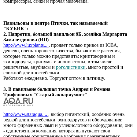
компрессоры, сачки и прочая мелочевка.
Павильоны в центре Птички, так называемый
"КУБИК":
2. Напротив, большой павильон 9Б, хозяйка Маргарита
Замалетдинова (ИП)
http://www.luxplants...
, продает только привоз из ЮВА,
дешево, очень хорошего качества, бывают все растения,
которые только можно представить: криптокорины и
эхинодорусы, кринумы и апоногетоны, в том числе
решетчатые, анубиасы и
роголистники
, много простой и
сложной длинностебельки.
Работают ежедневно. Торгуют оптом в пятницу.
3. В павильоне большая точка Андрея и Романа
Трифоновых "Старый аквариумист"
http://www.staraqua....
, выбор гигантский, особенно очень
редкой длинностебельки, эхинодорусов и оборудования:
много фирменных ламп и углекислотного оборудования, они
- единственная компания, которая выпускают свои
собственные отечественные удобрения с незапамятных