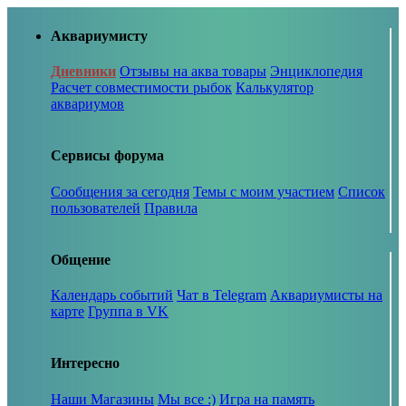
Аквариумисту
Дневники
Отзывы на аква товары
Энциклопедия
Расчет совместимости рыбок
Калькулятор
аквариумов
Сервисы форума
Сообщения за сегодня
Темы с моим участием
Список
пользователей
Правила
Общение
Календарь событий
Чат в Telegram
Аквариумисты на
карте
Группа в VK
Интересно
Наши Магазины
Мы все :)
Игра на память