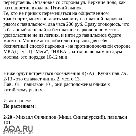
перепутаешь. Остановка со стороны ул. Верхние поля, как
раз напротив входа на Птичий рынок.
Те, кто не привык перемещаться на общественном
транспорте, могут оставить машину на платной парковке
рядом с павильоном, два часа 200 руб. Сразу оговорюсь, что
в базарный день найти бесплатное парковочное место -
удовольствие не из легких, и идти до павильонов будете
минут 5. Многие автолюбители открыли для себя
бесплатный способ парковки - на противоположной стороне
МКАД - у ТЦ "Мега", "ИКЕА", затем пешочком по двум
мостам, это порядка 10-12 мин.
Ниже будут встречаться обозначения К(7А) - Кубик пав.7А,
2-13 - это означает линия 2, место 13.
Пав.101 - павильон 101, они расположены ближе к
китайскому рынку.
Итак начнем:
По растениям
:
2-20
- Михаил Филиппов (Миша Сингапурский), павильон
101