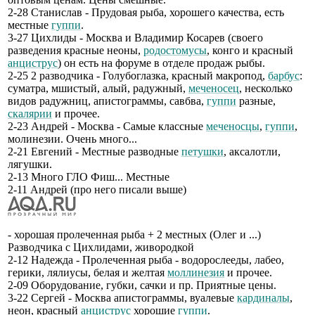
2-28 Станислав - Прудовая рыба, хорошего качества, есть
местные
гуппи
.
3-27 Цихлиды - Москва и Владимир Косарев (своего
разведения красные неоны,
родостомусы
, конго и красный
анциструс
) он есть на форуме в отделе продаж рыбы.
2-25 2 разводчика - Голубоглазка, красный макропод,
барбус
:
суматра, мшистый, алый, радужный,
меченосец
, несколько
видов радужниц, апистограммы, савбва,
гуппи
разные,
скалярии
и прочее.
2-23 Андрей - Москва - Самые классные
меченосцы
,
гуппи
,
молинезии. Очень много...
2-21 Евгений - Местные разводные
петушки
, аксалотли,
лягушки.
2-13 Много ГЛО Фиш... Местные
2-11 Андрей (про него писали выше)
- хорошая пролеченная рыба + 2 местных (Олег и ...)
Разводчика с Цихлидами, живородкой
2-12 Надежда - Пролеченная рыба - водорослееды, лабео,
герики, лялиусы, белая и желтая
моллинезия
и прочее.
2-09 Оборудование, губки, сачки и пр. Приятные цены.
3-22 Сергей - Москва апистограммы, вуалевые
кардиналы
,
неон, красный
анциструс
хорошие
гуппи
.