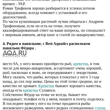
времен - УАР.
Роман Трифонов хорошо разбирается в углекислотном
оборудовании, всегда поможет с установкой и его
диагностикой.
По части культивации растений лучше общаться с Андреем
Трифоновым, если он есть на точке, получите
квалифицированный ответ на ваши вопросы, он специалист
с мировым именем, автор книг и статей по аквариумистике.
4. Рядом в павильоне, с Best Aquatics расположен
павильон Фёдора
,
место 9А, у него можно приобрести рыб,
креветок
, в том
числе для микро-аквариумов, ассортимент очень хороший,
рыб, насколько я знаю, он передерживает с лекарствами.
Могу сказать, что рыбы, которых я покупал у него 3 года
назад, до сих пор живы. Цены на этой точке средние, но и
качество не хромает.
Креветки
бывают хорошего качества,
иногда есть
креветки
Сулавеси.
Собственно Фёдор на точке не всегда, бывает что
опаздывает, телефон есть у меня, пишите в почту, поделюсь.
В последнее время у него на точке продаются рыбы
московского разведения, много редких селекционных
гуппи
,