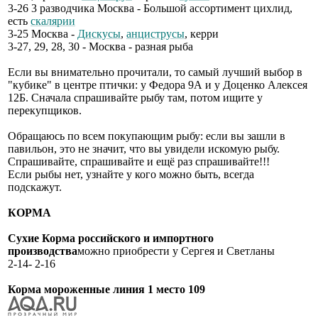
3-26 3 разводчика Москва - Большой ассортимент цихлид,
есть
скалярии
3-25 Москва -
Дискусы
,
анциструсы
, керри
3-27, 29, 28, 30 - Москва - разная рыба
Если вы внимательно прочитали, то самый лучший выбор в
"кубике" в центре птички: у Федора 9А и у Доценко Алексея
12Б. Сначала спрашивайте рыбу там, потом ищите у
перекупщиков.
Обращаюсь по всем покупающим рыбу: если вы зашли в
павильон, это не значит, что вы увидели искомую рыбу.
Спрашивайте, спрашивайте и ещё раз спрашивайте!!!
Если рыбы нет, узнайте у кого можно быть, всегда
подскажут.
КОРМА
Сухие Корма российского и импортного
производства
можно приобрести у Сергея и Светланы
2-14- 2-16
Корма мороженные линия 1 место 109