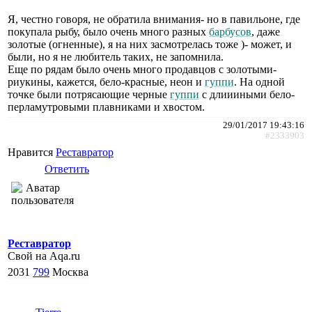
Я, честно говоря, не обратила внимания- но в павильоне, где
покупала рыбу, было очень много разных
барбусов
, даже
золотые (огненные), я на них засмотрелась тоже )- может, и
были, но я не любитель таких, не запомнила.
Еще по рядам было очень много продавцов с золотыми-
риукины, кажется, бело-красные, неон и
гуппи
. На одной
точке были потрясающие черные
гуппи
с длиииными бело-
перламутровыми плавниками и хвостом.
29/01/2017 19:43:16
#2333903
Нравится
Реставратор
Ответить
Реставратор
Свой на Aqa.ru
2031
799
Москва