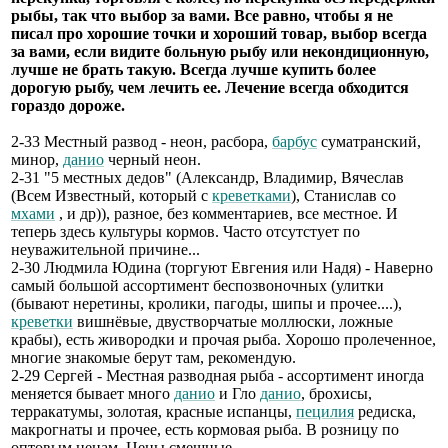
рыбы, так что выбор за вами. Все равно, чтобы я не
писал про хорошие точки и хороший товар, выбор всегда
за вами, если видите больную рыбу или некондиционную,
лучше не брать такую. Всегда лучше купить более
дорогую рыбу, чем лечить ее. Лечение всегда обходится
гораздо дороже.
2-33 Местный развод - неон, расбора,
барбус
суматранский,
минор,
данио
черный неон.
2-31 "5 местных дедов" (Александр, Владимир, Вячеслав
(Всем Известный, который с
креветками
), Станислав со
мхами
, и др)), разное, без комментариев, все местное. И
теперь здесь культуры кормов. Часто отсутстует по
неуважительной причине...
2-30 Людмила Юдина (торгуют Евгения или Надя) - Наверно
самый большой ассортимент беспозвоночных (улитки
(бывают неретины, кролики, пагоды, шипы и прочее....),
креветки
вишнёвые, двустворчатые моллюски, ложные
крабы), есть живородки и прочая рыба. Хорошо пролеченное,
многие знакомые берут там, рекомендую.
2-29 Сергей - Местная разводная рыба - ассортимент иногда
меняется бывает много
данио
и Гло
данио
, брохисы,
терракатумы, золотая, красные испанцы,
пецилия
редиска,
макрогнаты и прочее, есть кормовая рыба. В розницу по
оптовым ценам. Цены смешные.