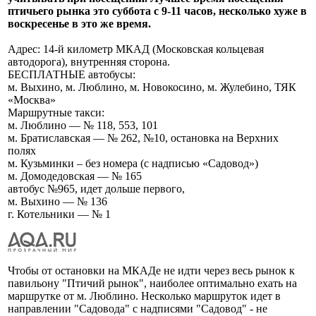
птичьего рынка это суббота с 9-11 часов, несколько хуже в
воскресенье в это же время.
Адрес: 14-й километр МКАД (Московская кольцевая
автодорога), внутренняя сторона.
БЕСПЛАТНЫЕ автобусы:
м. Выхино, м. Люблино, м. Новокосино, м. Жулебино, ТЯК
«Москва»
Маршрутные такси:
м. Люблино — № 118, 553, 101
м. Братиславская — № 262, №10, остановка на Верхних
полях
м. Кузьминки – без номера (с надписью «Садовод»)
м. Домодедовская — № 165
автобус №965, идет дольше первого,
м. Выхино — № 136
г. Котельники — № 1
Чтобы от остановки на МКАДе не идти через весь рынок к
павильону "Птичий рынок", наиболее оптимально ехать на
маршрутке от м. Люблино. Несколько маршруток идет в
направлении "Садовода" с надписями "Садовод" - не