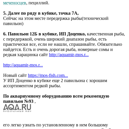
меченосцев
, пециллий.
5. Далее по ряду в кубике, точка 7А,
Сейчас на этом месте передержка рыбы(технический
павильон)
6. Павильон 12Б в кубике, ИП Доценко,
качественная рыба,
с передержкой, очень широкий диапазон рыбы, есть
практически все, если не нашли, спрашивайте. Обязательно
найдется. Есть и очень дорогая рыба, номерные сомы и
редкая харацинка сайт
http://aquamir-mos.r...
http://aquamir-mos.r...
Новый сайт
https://mos-fish.com...
У ИП Доценко в кубике еще 2 павильона с хорошим
ассортиментом редкой рыбы.
По аквариумному оборудованию всем рекомендую
павильон №93
,
его легко узнать по установленному в нем большому