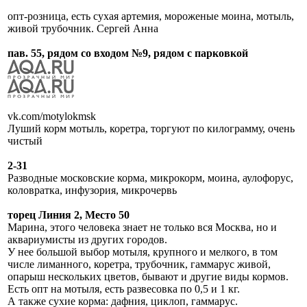
опт-розница, есть сухая артемия, мороженые моина, мотыль,
живой трубочник. Сергей Анна
пав. 55, рядом со входом №9, рядом с парковкой
vk.com/motylokmsk
Луший корм мотыль, коретра, торгуют по килограмму, очень
чистый
2-31
Разводные московские корма, микрокорм, моина, аулофорус,
коловратка, инфузория, микрочервь
торец Линия 2, Место 50
Марина, этого человека знает не только вся Москва, но и
аквариумисты из других городов.
У нее большой выбор мотыля, крупного и мелкого, в том
числе лиманного, коретра, трубочник, гаммарус живой,
опарыш нескольких цветов, бывают и другие виды кормов.
Есть опт на мотыля, есть развесовка по 0,5 и 1 кг.
А также сухие корма: дафния, циклоп, гаммарус.