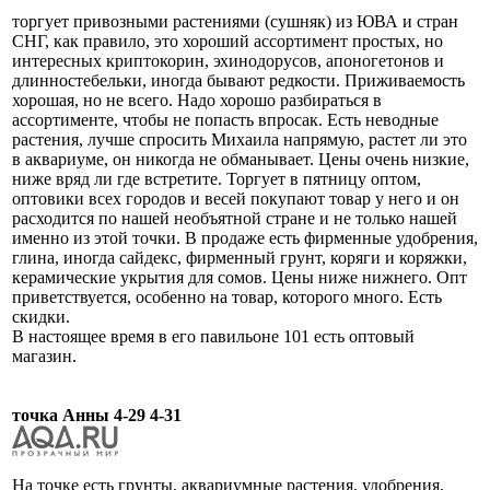
торгует привозными растениями (сушняк) из ЮВА и стран
СНГ, как правило, это хороший ассортимент простых, но
интересных криптокорин, эхинодорусов, апоногетонов и
длинностебельки, иногда бывают редкости. Приживаемость
хорошая, но не всего. Надо хорошо разбираться в
ассортименте, чтобы не попасть впросак. Есть неводные
растения, лучше спросить Михаила напрямую, растет ли это
в аквариуме, он никогда не обманывает. Цены очень низкие,
ниже вряд ли где встретите. Торгует в пятницу оптом,
оптовики всех городов и весей покупают товар у него и он
расходится по нашей необъятной стране и не только нашей
именно из этой точки. В продаже есть фирменные удобрения,
глина, иногда сайдекс, фирменный грунт, коряги и коряжки,
керамические укрытия для сомов. Цены ниже нижнего. Опт
приветствуется, особенно на товар, которого много. Есть
скидки.
В настоящее время в его павильоне 101 есть оптовый
магазин.
точка Анны 4-29 4-31
На точке есть грунты, аквариумные растения, удобрения,