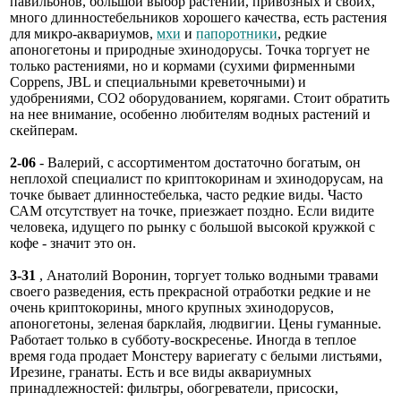
павильонов, большой выбор растений, привозных и своих,
много длинностебельников хорошего качества, есть растения
для микро-аквариумов,
мхи
и
папоротники
, редкие
апоногетоны и природные эхинодорусы. Точка торгует не
только растениями, но и кормами (сухими фирменными
Coppens, JBL и специальными креветочными) и
удобрениями, СО2 оборудованием, корягами. Стоит обратить
на нее внимание, особенно любителям водных растений и
скейперам.
2-06
- Валерий, с ассортиментом достаточно богатым, он
неплохой специалист по криптокоринам и эхинодорусам, на
точке бывает длинностебелька, часто редкие виды. Часто
САМ отсутствует на точке, приезжает поздно. Если видите
человека, идущего по рынку с большой высокой кружкой с
кофе - значит это он.
3-31
, Анатолий Воронин, торгует только водными травами
своего разведения, есть прекрасной отработки редкие и не
очень криптокорины, много крупных эхинодорусов,
апоногетоны, зеленая барклайя, людвигии. Цены гуманные.
Работает только в субботу-воскресенье. Иногда в теплое
время года продает Монстеру вариегату с белыми листьями,
Ирезине, гранаты. Есть и все виды аквариумных
принадлежностей: фильтры, обогреватели, присоски,