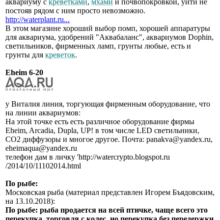
аквариуму с
креветками
,
мхами
и почвопокровкой, уйти не
постояв рядом с ним просто невозможно.
http://waterplant.ru...
В этом магазине хороший выбор помп, хорошей аппаратуры
для аквариума, удобрений "Аквабаланс", аквариумов Dophin,
светильников, фирменных ламп, грунты любые, есть и
грунты для
креветок
.
Eheim 6-20
у Виталия линия, торгующая фирменным оборудование, что
на линии аквариумов:
На этой точке есть есть различное оборудование фирмы
Eheim, Arcadia, Dupla, UP! в том числе LED светильники,
СО2 диффузоры и многое другое. Почта: panakva@yandex.ru,
eheimaqua@yandex.ru
телефон дам в личку 'http://watercrypto.blogspot.ru
/2014/10/11102014.html
По рыбе:
Московская рыба (материал представлен Игорем Бъядовским,
на 13.10.2018):
По рыбе: рыба продается на всей птичке, чаще всего это
перекупка, торговля с колес, но перекупка без передержки