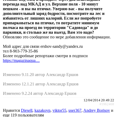
перехода над МКАД и ул. Верхние поля - 10 минут
пешком - и вы на птичке. Уверяю вас - вы получите
дополнительный заряд бодрости, посмотрите на лес и
избавитесь от лишних калорий. Если же попробуете
припарковаться на птичке, то потратите минимум
полчаса на проезд по территории "Садовода" и до
парковки, и столько же на выезд. Вам это надо?
Обновляю это сообщение по мере добавления информации.
Мой адрес для связи ershov-sandy@yandex.ru
тел 8-903-779-35-86
Более подробные репортажи смотри в подписи
https://magazinaqua....
Изменено 9.11.20 автор Александр Ершов
Изменено 12.1.21 автор Александр Ершов
Изменено 9.2.24 автор Александр Ершов
12/04/2014 20:49:22
#1962468
Нравится
Diesell
,
kazakovp
,
viktor55
,
user367
,
Andrey Borisov
и
еще
119 пользователям