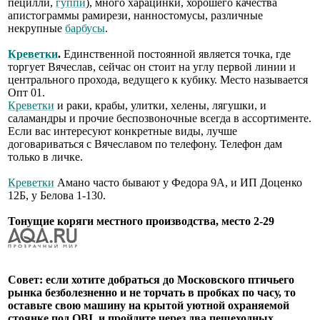
пецилли,
гуппи
), много харацинки, хорошего качества
апистограммы рамирези, нанностомусы, различные
некрупные
барбусы
.
Креветки
.
Единственной постоянной является точка, где
торгует Вячеслав, сейчас он стоит на углу первой линии и
центрального прохода, ведущего к кубику. Место называется
Опт 01.
Креветки
и раки, крабы, улитки, хелены, лягушки, и
саламандры и прочие беспозвоночные всегда в ассортименте.
Если вас интересуют конкретные виды, лучше
договариваться с Вячеславом по телефону. Телефон дам
только в личке.
Креветки
Амано часто бывают у Федора 9А, и ИП Доценко
12Б, у Белова 1-130.
Тонущие коряги местного производства, место 2-29
Совет: если хотите добраться до Московского птичьего
рынка безболезненно и не торчать в пробках по часу, то
оставьте свою машину на крытой уютной охраняемой
стоянке под OBI, и пройдите через два пешеходных