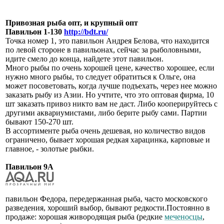
Привозная рыба опт, и крупный опт
Павильон 1-130
http://bdt.ru/
Точка номер 1, это павильон Андрея Белова, что находится
по левой стороне в павильонах, сейчас за рыболовными,
идите смело до конца, найдете этот павильон.
Много рыбы по очень хорошей цене, качество хорошее, если
нужно много рыбы, то следует обратиться к Ольге, она
может посоветовать, когда лучше подъехать, через нее можно
заказать рыбу из Азии. Но учтите, что это оптовая фирма, 10
шт заказать привоз никто вам не даст. Либо кооперируйтесь с
другими аквариумистами, либо берите рыбу сами. Партии
бывают 150-270 шт.
В ассортименте рыба очень дешевая, но количество видов
ограничено, бывает хорошая редкая харацинка, карповые и
главное, - золотые рыбки.
Павильон 9А
павильон Федора, передержанная рыба, часто московского
разведения, хороший выбор, бывают редкости.Постоянно в
продаже: хорошая живородящая рыба (редкие
меченосцы
,