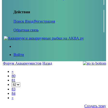
Действия
Поиск
Вход/Регистрация
Обратная связь
Войти
Форум Аквариумистов
Назад
«
80
81
83
84
»
Создать тему