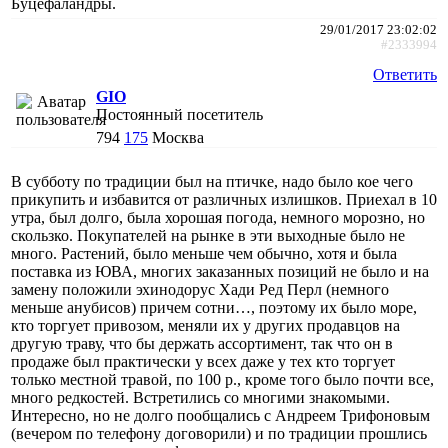
Буцефаландры.
29/01/2017 23:02:02
#2333994
Ответить
GIO
Постоянный посетитель
794
175
Москва
В субботу по традиции был на птичке, надо было кое чего
прикупить и избавится от различных излишков. Приехал в 10
утра, был долго, была хорошая погода, немного морозно, но
скользко. Покупателей на рынке в эти выходные было не
много. Растений, было меньше чем обычно, хотя и была
поставка из ЮВА, многих заказанных позиций не было и на
замену положили эхинодорус Хади Ред Перл (немного
меньше анубисов) причем сотни…, поэтому их было море,
кто торгует привозом, меняли их у других продавцов на
другую траву, что бы держать ассортимент, так что он в
продаже был практически у всех даже у тех кто торгует
только местной травой, по 100 р., кроме того было почти все,
много редкостей. Встретились со многими знакомыми.
Интересно, но не долго пообщались с Андреем Трифоновым
(вечером по телефону договорили) и по традиции прошлись