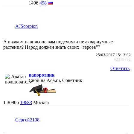
1496
498
AJScorpion
А в каком павильоне вам подсунули не аквариумные
растения? Народ должен знать своих "героев"?
25/03/2017 15:13:02
#2359792
Ответить
папоротник
Свой на Aqa.ru, Советник
1
30905
19683
Москва
Сергей2108