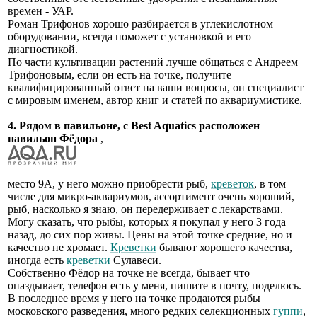
времен - УАР.
Роман Трифонов хорошо разбирается в углекислотном
оборудовании, всегда поможет с установкой и его
диагностикой.
По части культивации растений лучше общаться с Андреем
Трифоновым, если он есть на точке, получите
квалифицированный ответ на ваши вопросы, он специалист
с мировым именем, автор книг и статей по аквариумистике.
4. Рядом в павильоне, с Best Aquatics расположен
павильон Фёдора
,
место 9А, у него можно приобрести рыб,
креветок
, в том
числе для микро-аквариумов, ассортимент очень хороший,
рыб, насколько я знаю, он передерживает с лекарствами.
Могу сказать, что рыбы, которых я покупал у него 3 года
назад, до сих пор живы. Цены на этой точке средние, но и
качество не хромает.
Креветки
бывают хорошего качества,
иногда есть
креветки
Сулавеси.
Собственно Фёдор на точке не всегда, бывает что
опаздывает, телефон есть у меня, пишите в почту, поделюсь.
В последнее время у него на точке продаются рыбы
московского разведения, много редких селекционных
гуппи
,