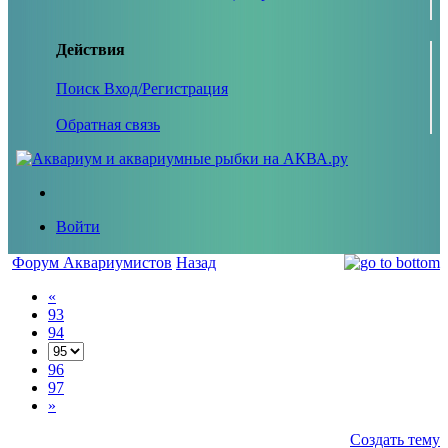
Действия
Поиск
Вход/Регистрация
Обратная связь
Войти
Форум Аквариумистов
Назад
«
93
94
96
97
»
Создать тему