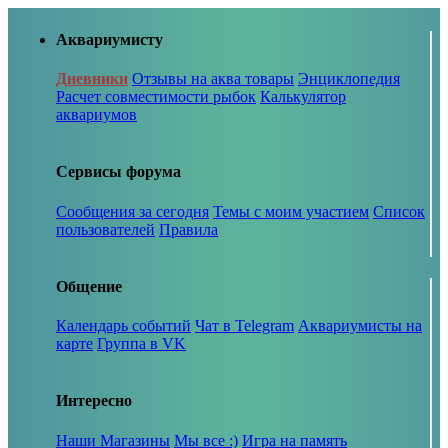
Аквариумисту
Дневники
Отзывы на аква товары
Энциклопедия
Расчет совместимости рыбок
Калькулятор
аквариумов
Сервисы форума
Сообщения за сегодня
Темы с моим участием
Список
пользователей
Правила
Общение
Календарь событий
Чат в Telegram
Аквариумисты на
карте
Группа в VK
Интересно
Наши Магазины
Мы все :)
Игра на память