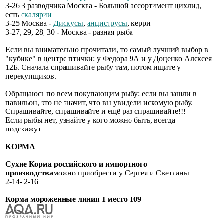
3-26 3 разводчика Москва - Большой ассортимент цихлид,
есть
скалярии
3-25 Москва -
Дискусы
,
анциструсы
, керри
3-27, 29, 28, 30 - Москва - разная рыба
Если вы внимательно прочитали, то самый лучший выбор в
"кубике" в центре птички: у Федора 9А и у Доценко Алексея
12Б. Сначала спрашивайте рыбу там, потом ищите у
перекупщиков.
Обращаюсь по всем покупающим рыбу: если вы зашли в
павильон, это не значит, что вы увидели искомую рыбу.
Спрашивайте, спрашивайте и ещё раз спрашивайте!!!
Если рыбы нет, узнайте у кого можно быть, всегда
подскажут.
КОРМА
Сухие Корма российского и импортного
производства
можно приобрести у Сергея и Светланы
2-14- 2-16
Корма мороженные линия 1 место 109