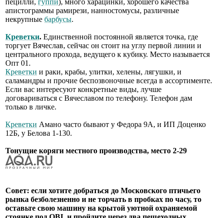
пецилли,
гуппи
), много харацинки, хорошего качества
апистограммы рамирези, нанностомусы, различные
некрупные
барбусы
.
Креветки
.
Единственной постоянной является точка, где
торгует Вячеслав, сейчас он стоит на углу первой линии и
центрального прохода, ведущего к кубику. Место называется
Опт 01.
Креветки
и раки, крабы, улитки, хелены, лягушки, и
саламандры и прочие беспозвоночные всегда в ассортименте.
Если вас интересуют конкретные виды, лучше
договариваться с Вячеславом по телефону. Телефон дам
только в личке.
Креветки
Амано часто бывают у Федора 9А, и ИП Доценко
12Б, у Белова 1-130.
Тонущие коряги местного производства, место 2-29
Совет: если хотите добраться до Московского птичьего
рынка безболезненно и не торчать в пробках по часу, то
оставьте свою машину на крытой уютной охраняемой
стоянке под OBI, и пройдите через два пешеходных