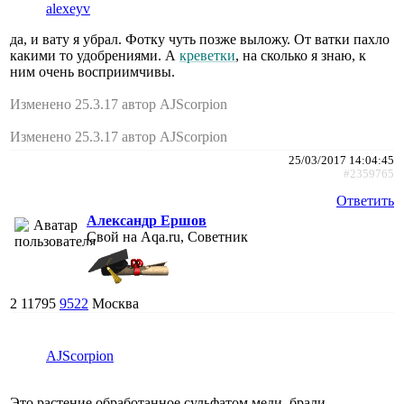
alexeyv
да, и вату я убрал. Фотку чуть позже выложу. От ватки пахло
какими то удобрениями. А
креветки
, на сколько я знаю, к
ним очень восприимчивы.
Изменено 25.3.17 автор AJScorpion
Изменено 25.3.17 автор AJScorpion
25/03/2017 14:04:45
#2359765
Ответить
Александр Ершов
Свой на Aqa.ru, Советник
2
11795
9522
Москва
AJScorpion
Это растение обработанное сульфатом меди, брали