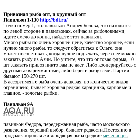
Привозная рыба опт, и крупный опт
Павильон 1-130
http://bdt.ru/
Точка номер 1, это павильон Андрея Белова, что находится
по левой стороне в павильонах, сейчас за рыболовными,
идите смело до конца, найдете этот павильон.
Много рыбы по очень хорошей цене, качество хорошее, если
нужно много рыбы, то следует обратиться к Ольге, она
может посоветовать, когда лучше подъехать, через нее можно
заказать рыбу из Азии. Но учтите, что это оптовая фирма, 10
шт заказать привоз никто вам не даст. Либо кооперируйтесь с
другими аквариумистами, либо берите рыбу сами. Партии
бывают 150-270 шт.
В ассортименте рыба очень дешевая, но количество видов
ограничено, бывает хорошая редкая харацинка, карповые и
главное, - золотые рыбки.
Павильон 9А
павильон Федора, передержанная рыба, часто московского
разведения, хороший выбор, бывают редкости.Постоянно в
продаже: хорошая живородящая рыба (редкие
меченосцы
,