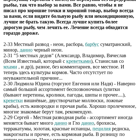
рыбы, так что выбор за вами. Все равно, чтобы я не
писал про хорошие точки и хороший товар, выбор всегда
за вами, если видите больную рыбу или некондиционную,
лучше не брать такую. Всегда лучше купить более
дорогую рыбу, чем лечить ее. Лечение всегда обходится
гораздо дороже.
2-33 Местный развод - неон, расбора,
барбус
суматранский,
минор,
данио
черный неон.
2-31 "5 местных дедов" (Александр, Владимир, Вячеслав
(Всем Известный, который с
креветками
), Станислав со
мхами
, и др)), разное, без комментариев, все местное. И
теперь здесь культуры кормов. Часто отсутстует по
неуважительной причине...
2-30 Людмила Юдина (торгуют Евгения или Надя) - Наверно
самый большой ассортимент беспозвоночных (улитки
(бывают неретины, кролики, пагоды, шипы и прочее....),
креветки
вишнёвые, двустворчатые моллюски, ложные
крабы), есть живородки и прочая рыба. Хорошо пролеченное,
многие знакомые берут там, рекомендую.
2-29 Сергей - Местная разводная рыба - ассортимент иногда
меняется бывает много
данио
и Гло
данио
, брохисы,
терракатумы, золотая, красные испанцы,
пецилия
редиска,
макрогнаты и прочее, есть кормовая рыба. В розницу по
оптовым ценам. Цены смешные.