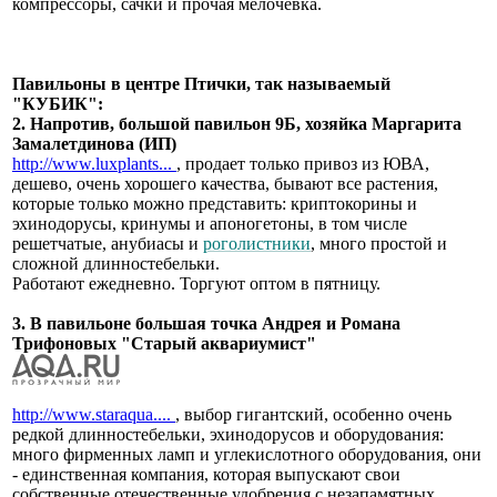
компрессоры, сачки и прочая мелочевка.
Павильоны в центре Птички, так называемый
"КУБИК":
2. Напротив, большой павильон 9Б, хозяйка Маргарита
Замалетдинова (ИП)
http://www.luxplants...
, продает только привоз из ЮВА,
дешево, очень хорошего качества, бывают все растения,
которые только можно представить: криптокорины и
эхинодорусы, кринумы и апоногетоны, в том числе
решетчатые, анубиасы и
роголистники
, много простой и
сложной длинностебельки.
Работают ежедневно. Торгуют оптом в пятницу.
3. В павильоне большая точка Андрея и Романа
Трифоновых "Старый аквариумист"
http://www.staraqua....
, выбор гигантский, особенно очень
редкой длинностебельки, эхинодорусов и оборудования:
много фирменных ламп и углекислотного оборудования, они
- единственная компания, которая выпускают свои
собственные отечественные удобрения с незапамятных