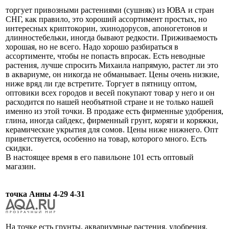
торгует привозными растениями (сушняк) из ЮВА и стран
СНГ, как правило, это хороший ассортимент простых, но
интересных криптокорин, эхинодорусов, апоногетонов и
длинностебельки, иногда бывают редкости. Приживаемость
хорошая, но не всего. Надо хорошо разбираться в
ассортименте, чтобы не попасть впросак. Есть неводные
растения, лучше спросить Михаила напрямую, растет ли это
в аквариуме, он никогда не обманывает. Цены очень низкие,
ниже вряд ли где встретите. Торгует в пятницу оптом,
оптовики всех городов и весей покупают товар у него и он
расходится по нашей необъятной стране и не только нашей
именно из этой точки. В продаже есть фирменные удобрения,
глина, иногда сайдекс, фирменный грунт, коряги и коряжки,
керамические укрытия для сомов. Цены ниже нижнего. Опт
приветствуется, особенно на товар, которого много. Есть
скидки.
В настоящее время в его павильоне 101 есть оптовый
магазин.
точка Анны 4-29 4-31
На точке есть грунты, аквариумные растения, удобрения,