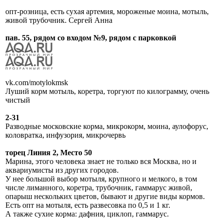
опт-розница, есть сухая артемия, мороженые моина, мотыль,
живой трубочник. Сергей Анна
пав. 55, рядом со входом №9, рядом с парковкой
vk.com/motylokmsk
Луший корм мотыль, коретра, торгуют по килограмму, очень
чистый
2-31
Разводные московские корма, микрокорм, моина, аулофорус,
коловратка, инфузория, микрочервь
торец Линия 2, Место 50
Марина, этого человека знает не только вся Москва, но и
аквариумисты из других городов.
У нее большой выбор мотыля, крупного и мелкого, в том
числе лиманного, коретра, трубочник, гаммарус живой,
опарыш нескольких цветов, бывают и другие виды кормов.
Есть опт на мотыля, есть развесовка по 0,5 и 1 кг.
А также сухие корма: дафния, циклоп, гаммарус.