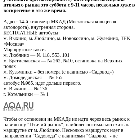
птичьего рынка это суббота с 9-11 часов, несколько хуже в
воскресенье в это же время.
Адрес: 14-й километр МКАД (Московская кольцевая
автодорога), внутренняя сторона.
БЕСПЛАТНЫЕ автобусы:
м. Выхино, м. Люблино, м. Новокосино, м. Жулебино, ТЯК
«Москва»
Маршрутные такси:
м. Люблино — № 118, 553, 101
м. Братиславская — № 262, №10, остановка на Верхних
полях
м. Кузьминки – без номера (с надписью «Садовод»)
м. Домодедовская — № 165
автобус №965, идет дольше первого,
м. Выхино — № 136
г. Котельники — № 1
Чтобы от остановки на МКАДе не идти через весь рынок к
павильону "Птичий рынок", наиболее оптимально ехать на
маршрутке от м. Люблино. Несколько маршруток идет в
направлении "Садовода" с надписями "Садовод" - не