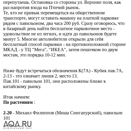
перепутаешь. Остановка со стороны ул. Верхние поля, как
раз напротив входа на Птичий рынок.
Те, кто не привык перемещаться на общественном
транспорте, могут оставить машину на платной парковке
рядом с павильоном, два часа 200 руб. Сразу оговорюсь, что
в базарный день найти бесплатное парковочное место -
удовольствие не из легких, и идти до павильонов будете
минут 5. Многие автолюбители открыли для себя
бесплатный способ парковки - на противоположной стороне
МКАД - у ТЦ "Мега", "ИКЕА", затем пешочком по двум
мостам, это порядка 10-12 мин.
Ниже будут встречаться обозначения К(7А) - Кубик пав.7А,
2-13 - это означает линия 2, место 13.
Пав.101 - павильон 101, они расположены ближе к
китайскому рынку.
Итак начнем:
По растениям
:
2-20
- Михаил Филиппов (Миша Сингапурский), павильон
101