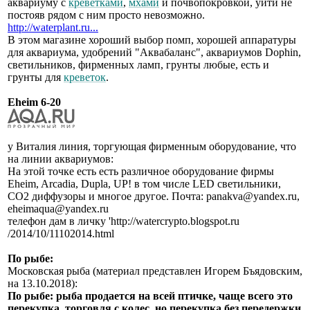
аквариуму с
креветками
,
мхами
и почвопокровкой, уйти не
постояв рядом с ним просто невозможно.
http://waterplant.ru...
В этом магазине хороший выбор помп, хорошей аппаратуры
для аквариума, удобрений "Аквабаланс", аквариумов Dophin,
светильников, фирменных ламп, грунты любые, есть и
грунты для
креветок
.
Eheim 6-20
у Виталия линия, торгующая фирменным оборудование, что
на линии аквариумов:
На этой точке есть есть различное оборудование фирмы
Eheim, Arcadia, Dupla, UP! в том числе LED светильники,
СО2 диффузоры и многое другое. Почта: panakva@yandex.ru,
eheimaqua@yandex.ru
телефон дам в личку 'http://watercrypto.blogspot.ru
/2014/10/11102014.html
По рыбе:
Московская рыба (материал представлен Игорем Бъядовским,
на 13.10.2018):
По рыбе: рыба продается на всей птичке, чаще всего это
перекупка, торговля с колес, но перекупка без передержки