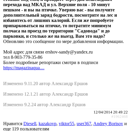
перехода над МКАД и ул. Верхние поля - 10 минут
пешком - и вы на птичке. Уверяю вас - вы получите
дополнительный заряд бодрости, посмотрите на лес и
избавитесь от лишних калорий. Если же попробуете
припарковаться на птичке, то потратите минимум
полчаса на проезд по территории "Садовода" и до
парковки, и столько же на выезд. Вам это надо?
Обновляю это сообщение по мере добавления информации.
Мой адрес для связи ershov-sandy@yandex.ru
тел 8-903-779-35-86
Более подробные репортажи смотри в подписи
https://magazinaqua....
Изменено 9.11.20 автор Александр Ершов
Изменено 12.1.21 автор Александр Ершов
Изменено 9.2.24 автор Александр Ершов
12/04/2014 20:49:22
#1962468
Нравится
Diesell
,
kazakovp
,
viktor55
,
user367
,
Andrey Borisov
и
еще
119 пользователям