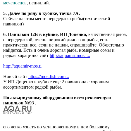
меченосцев
, пециллий.
5. Далее по ряду в кубике, точка 7А,
Сейчас на этом месте передержка рыбы(технический
павильон)
6. Павильон 12Б в кубике, ИП Доценко,
качественная рыба,
с передержкой, очень широкий диапазон рыбы, есть
практически все, если не нашли, спрашивайте. Обязательно
найдется. Есть и очень дорогая рыба, номерные сомы и
редкая харацинка сайт
http://aquamir-mos.r...
http://aquamir-mos.r...
Новый сайт
https://mos-fish.com...
У ИП Доценко в кубике еще 2 павильона с хорошим
ассортиментом редкой рыбы.
По аквариумному оборудованию всем рекомендую
павильон №93
,
его легко узнать по установленному в нем большому