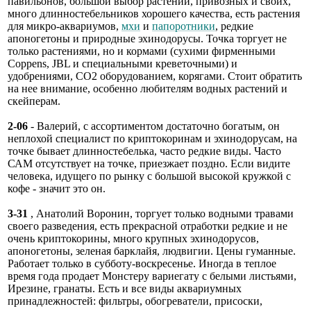
павильонов, большой выбор растений, привозных и своих,
много длинностебельников хорошего качества, есть растения
для микро-аквариумов,
мхи
и
папоротники
, редкие
апоногетоны и природные эхинодорусы. Точка торгует не
только растениями, но и кормами (сухими фирменными
Coppens, JBL и специальными креветочными) и
удобрениями, СО2 оборудованием, корягами. Стоит обратить
на нее внимание, особенно любителям водных растений и
скейперам.
2-06
- Валерий, с ассортиментом достаточно богатым, он
неплохой специалист по криптокоринам и эхинодорусам, на
точке бывает длинностебелька, часто редкие виды. Часто
САМ отсутствует на точке, приезжает поздно. Если видите
человека, идущего по рынку с большой высокой кружкой с
кофе - значит это он.
3-31
, Анатолий Воронин, торгует только водными травами
своего разведения, есть прекрасной отработки редкие и не
очень криптокорины, много крупных эхинодорусов,
апоногетоны, зеленая барклайя, людвигии. Цены гуманные.
Работает только в субботу-воскресенье. Иногда в теплое
время года продает Монстеру вариегату с белыми листьями,
Ирезине, гранаты. Есть и все виды аквариумных
принадлежностей: фильтры, обогреватели, присоски,