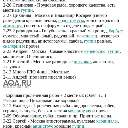
2-28 Станислав - Прудовая рыба, хорошего качества, есть
местные
гуппи
.
3-27 Цихлиды - Москва и Владимир Косарев (своего
разведения красные неоны,
родостомусы
, конго и красный
анциструс
) он есть на форуме в отделе продаж рыбы.
2-25 2 разводчика - Голубоглазка, красный макропод,
барбус
:
суматра, мшистый, алый, радужный,
меченосец
, несколько
видов радужниц, апистограммы, савбва,
гуппи
разные,
скалярии
и прочее.
2-23 Андрей - Москва - Самые классные
меченосцы
,
гуппи
,
молинезии. Очень много...
2-21 Евгений - Местные разводные
петушки
, аксалотли,
лягушки.
2-13 Много ГЛО Фиш... Местные
2-11 Андрей (про него писали выше)
- хорошая пролеченная рыба + 2 местных (Олег и ...)
Разводчика с Цихлидами, живородкой
2-12 Надежда - Пролеченная рыба - водорослееды, лабео,
герики, лялиусы, белая и желтая
моллинезия
и прочее.
2-09 Оборудование, губки, сачки и пр. Приятные цены.
3-22 Сергей - Москва апистограммы, вуалевые
кардиналы
,
неон, красный
анциструс
хорошие
гуппи
.