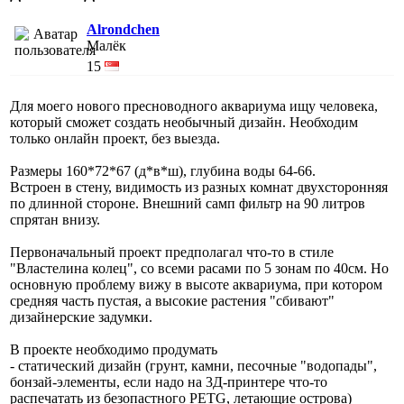
Alrondchen
Малёк
15
Для моего нового пресноводного аквариума ищу человека,
который сможет создать необычный дизайн. Необходим
только онлайн проект, без выезда.
Размеры 160*72*67 (д*в*ш), глубина воды 64-66.
Встроен в стену, видимость из разных комнат двухсторонняя
по длинной стороне. Внешний самп фильтр на 90 литров
спрятан внизу.
Первоначальный проект предполагал что-то в стиле
"Властелина колец", со всеми расами по 5 зонам по 40см. Но
основную проблему вижу в высоте аквариума, при котором
средняя часть пустая, а высокие растения "сбивают"
дизайнерские задумки.
В проекте необходимо продумать
- статический дизайн (грунт, камни, песочные "водопады",
бонзай-элементы, если надо на 3Д-принтере что-то
распечатать из безопастного PETG, летающие острова)