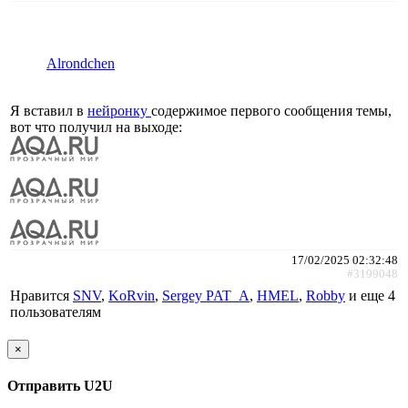
Alrondchen
Я вставил в
нейронку
содержимое первого сообщения темы,
вот что получил на выходе:
17/02/2025 02:32:48
#3199048
Нравится
SNV
,
KoRvin
,
Sergey PAT_A
,
HMEL
,
Robby
и еще
4
пользователям
×
Отправить U2U