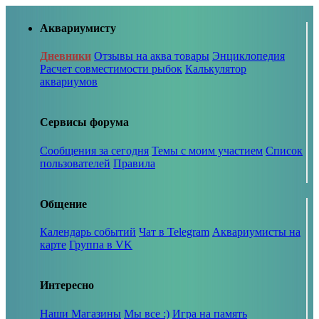
Аквариумисту
Дневники
Отзывы на аква товары
Энциклопедия
Расчет совместимости рыбок
Калькулятор
аквариумов
Сервисы форума
Сообщения за сегодня
Темы с моим участием
Список
пользователей
Правила
Общение
Календарь событий
Чат в Telegram
Аквариумисты на
карте
Группа в VK
Интересно
Наши Магазины
Мы все :)
Игра на память