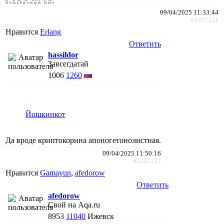
09/04/2025 11:33:44
#3207221
Нравится
Erlang
Ответить
hassildor
Завсегдатай
1006
1260
Йошкинкот
Да вроде криптокорина апоногетонолистная.
09/04/2025 11:50:16
#3207223
Нравится
Gamayun
,
afedorow
Ответить
afedorow
Свой на Aqa.ru
8953
11040
Ижевск