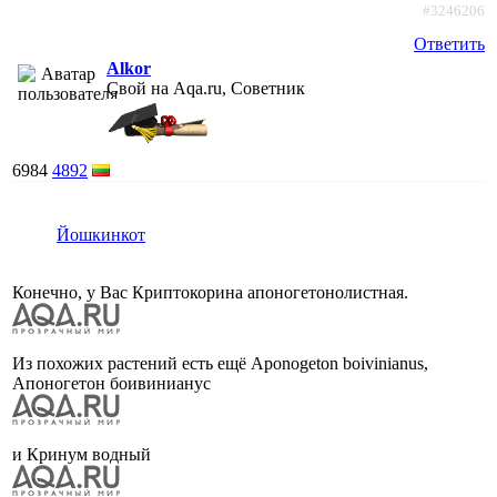
#3246206
Ответить
Alkor
Свой на Aqa.ru, Советник
6984
4892
Йошкинкот
Конечно, у Вас Криптокорина апоногетонолистная.
Из похожих растений есть ещё Aponogeton boivinianus,
Апоногетон боивинианус
и Кринум водный