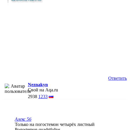
Ответить
Neznakyn
Свой на Aqa.ru
2938
1233
Алекс 56
Только на погостемон четырёх листный
Pogostemon quadrifolius.