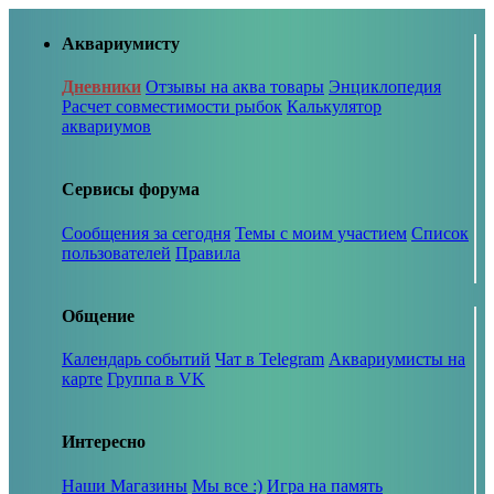
Аквариумисту
Дневники
Отзывы на аква товары
Энциклопедия
Расчет совместимости рыбок
Калькулятор
аквариумов
Сервисы форума
Сообщения за сегодня
Темы с моим участием
Список
пользователей
Правила
Общение
Календарь событий
Чат в Telegram
Аквариумисты на
карте
Группа в VK
Интересно
Наши Магазины
Мы все :)
Игра на память