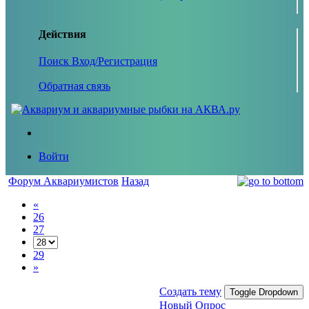
Действия
Поиск
Вход/Регистрация
Обратная связь
Войти
Форум Аквариумистов
Назад
«
26
27
29
»
Создать тему
Toggle Dropdown
Новый Опрос