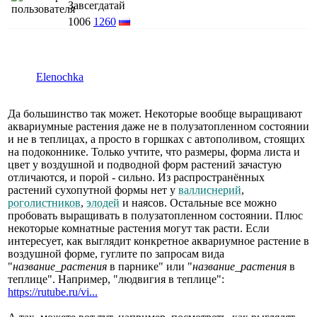
Завсегдатай
1006
1260
Elenochka
Да большинство так может. Некоторые вообще выращивают
аквариумные растения даже не в полузатопленном состоянии
и не в теплицах, а просто в горшках с автополивом, стоящих
на подоконнике. Только учтите, что размеры, форма листа и
цвет у воздушной и подводной форм растений зачастую
отличаются, и порой - сильно. Из распространённых
растений сухопутной формы нет у
валлиснерий
,
роголистников
,
элодей
и наясов. Остальные все можно
пробовать выращивать в полузатопленном состоянии. Плюс
некоторые комнатные растения могут так расти. Если
интересует, как выглядит конкретное аквариумное растение в
воздушной форме, гуглите по запросам вида
"
название_растения
в парнике" или "
название_растения
в
теплице". Например, "людвигия в теплице":
https://rutube.ru/vi...