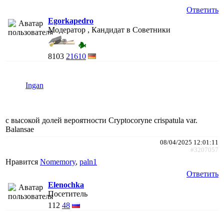
Ответить
Egorkapedro
Модератор , Кандидат в Советники
8103
21610
Ingan
с высокой долей вероятности Cryptocoryne crispatula var.
Balansae
08/04/2025 12:01:11
#3207057
Нравится
Nomemory
,
paln1
Ответить
Elenochka
Посетитель
112
48