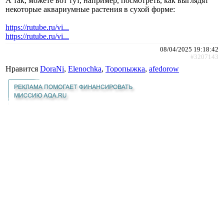
А так, можете вот тут, например, посмотреть, как выглядят
некоторые аквариумные растения в сухой форме:
https://rutube.ru/vi...
https://rutube.ru/vi...
08/04/2025 19:18:42
#3207143
Нравится
DoraNi
,
Elenochka
,
Торопыжка
,
afedorow