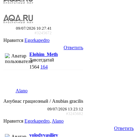
09/07/2026 10:27:41
#3245672
Нравится
Egorkapedro
Ответить
Elohim_Meth
Завсегдатай
1564
164
Alano
Анубиас грациозный / Anubias gracilis
09/07/2026 13:23:12
#3245682
Нравится
Egorkapedro
,
Alano
Ответить
volodyvasiliev