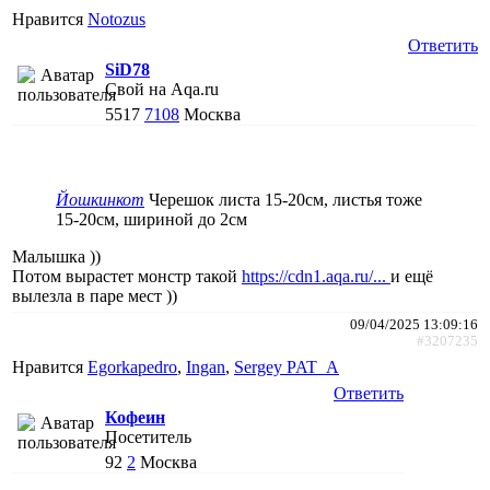
Нравится
Notozus
Ответить
SiD78
Свой на Aqa.ru
5517
7108
Москва
Йошкинкот
Черешок листа 15-20см, листья тоже
15-20см, шириной до 2см
Малышка ))
Потом вырастет монстр такой
https://cdn1.aqa.ru/...
и ещё
вылезла в паре мест ))
09/04/2025 13:09:16
#3207235
Нравится
Egorkapedro
,
Ingan
,
Sergey PAT_A
Ответить
Кофеин
Посетитель
92
2
Москва