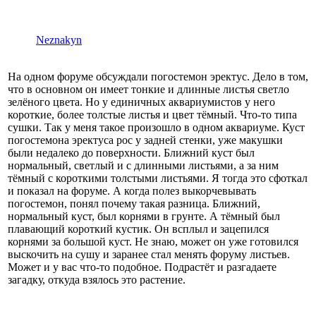
Neznakyn
На одном форуме обсуждали погостемон эректус. Дело в том,
что в основном он имеет тонкие и длинные листья светло
зелёного цвета. Но у единичных аквариумистов у него
короткие, более толстые листья и цвет тёмный. Что-то типа
сушки. Так у меня такое произошло в одном аквариуме. Куст
погостемона эректуса рос у задней стенки, уже макушки
были недалеко до поверхности. Ближний куст был
нормальный, светлый и с длинными листьями, а за ним
тёмный с короткими толстыми листьями. Я тогда это сфоткал
и показал на форуме. А когда полез выкорчевывать
погостемон, понял почему такая разница. Ближний,
нормальный куст, был корнями в грунте. А тёмный был
плавающий короткий кустик. Он всплыл и зацепился
корнями за большой куст. Не знаю, может он уже готовился
выскочить на сушу и заранее стал менять форуму листьев.
Может и у вас что-то подобное. Подрастёт и разгадаете
загадку, откуда взялось это растение.