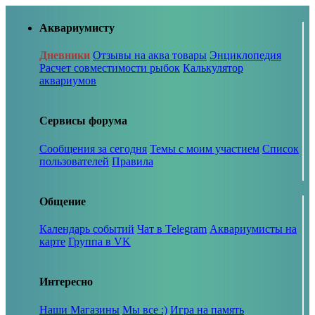
Аквариумисту
Дневники
Отзывы на аква товары
Энциклопедия
Расчет совместимости рыбок
Калькулятор
аквариумов
Сервисы форума
Сообщения за сегодня
Темы с моим участием
Список
пользователей
Правила
Общение
Календарь событий
Чат в Telegram
Аквариумисты на
карте
Группа в VK
Интересно
Наши Магазины
Мы все :)
Игра на память