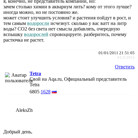
я, конечно, не представитель компании, но:
зачем столько химии в аквариум лить? кому от этого лучше?
иногда можно, но не постоянно же.
может стоит улучшить условия? и растения пойдут в рост, и
тем самым
водоросли
исчезнут. сколько у вас ватт на литр
воды? СО2 без света нет смысла добавлять, очередную
вспышку
водорослей
спровоцируете. разберитесь, почему
растючка не растет.
01/01/2011 21:51:05
#1312053
Ответить
Tetra
Свой на Aqa.ru, Официальный представитель
Tetra
6805
1628
AleksZh
Добрый день,