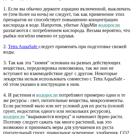
1. Если вы обычно держите аэрацию включенной, выключать
ее (тем более на ночь) не следует, так как применение этих
препаратов не способствует повышению концентрации
кислорода в воде. Напротив, убитые AlguMin
водоросли
разлагаются с потреблением кислорода. Весьма вероятно, что
рыбки погибли именно от удушья.
2.
Tetra AquaSafe
следует применять при подготовке свежей
воды.
3. Так как эта "химия" основана на разных действующих
веществах, передозировка невозможна, так же они не
вступают во взаимодействие друг с другом. Некоторые
лекарства нельзя использовать совместно с Tetra AquaSafe -
об этом указано в инструкции к ним.
4. И растения и
водоросли
потребляют примерно одни и те
же ресурсы - свет, питательные вещества, микроэлементы.
Если растений мало или нет условий для их роста (плохой
грунт, недостаток одного или нескольких ресурсов),
водоросли
"вырываются вперед" и начинают бурно расти.
Поэтому следует сажать так много растений, как это
возможно и принимать меры для улучшения их руста
(питательный грунт, правильное освещение, удобрения, СО2