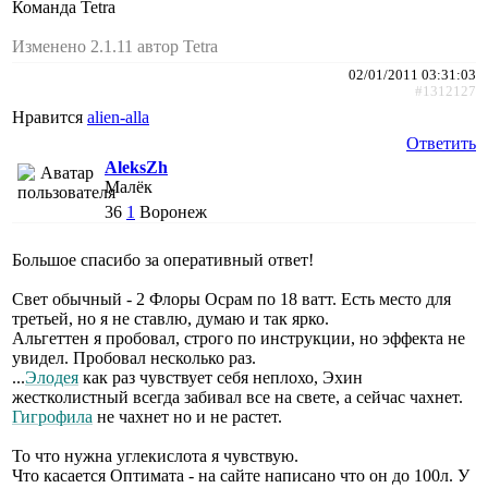
Команда Tetra
Изменено 2.1.11 автор Tetra
02/01/2011 03:31:03
#1312127
Нравится
alien-alla
Ответить
AleksZh
Малёк
36
1
Воронеж
Большое спасибо за оперативный ответ!
Свет обычный - 2 Флоры Осрам по 18 ватт. Есть место для
третьей, но я не ставлю, думаю и так ярко.
Альгеттен я пробовал, строго по инструкции, но эффекта не
увидел. Пробовал несколько раз.
...
Элодея
как раз чувствует себя неплохо, Эхин
жестколистный всегда забивал все на свете, а сейчас чахнет.
Гигрофила
не чахнет но и не растет.
То что нужна углекислота я чувствую.
Что касается Оптимата - на сайте написано что он до 100л. У