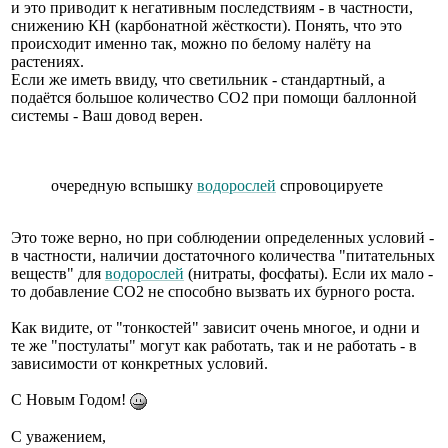
и это приводит к негативным последствиям - в частности,
снижению КН (карбонатной жёсткости). Понять, что это
происходит именно так, можно по белому налёту на
растениях.
Если же иметь ввиду, что светильник - стандартный, а
подаётся большое количество СО2 при помощи баллонной
системы - Ваш довод верен.
очередную вспышку
водорослей
спровоцируете
Это тоже верно, но при соблюдении определенных условий -
в частности, наличии достаточного количества "питательных
веществ" для
водорослей
(нитраты, фосфаты). Если их мало -
то добавление СО2 не способно вызвать их бурного роста.
Как видите, от "тонкостей" зависит очень многое, и одни и
те же "постулаты" могут как работать, так и не работать - в
зависимости от конкретных условий.
С Новым Годом!
С уважением,