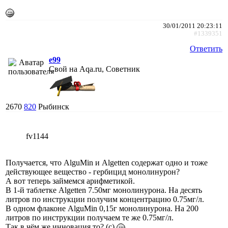
30/01/2011 20:23:11
#1339351
Ответить
e99
Свой на Aqa.ru, Советник
2670
820
Рыбинск
fv1144
Получается, что AlguMin и Algetten содержат одно и тоже
действующее вещество - гербицид монолинурон?
А вот теперь займемся арифметикой.
В 1-й таблетке Algetten 7.50мг монолинурона. На десять
литров по инструкции получим концентрацию 0.75мг/л.
В одном флаконе AlguMin 0,15г монолинурона. На 200
литров по инструкции получаем те же 0.75мг/л.
Так в чём же инновация то? (с)