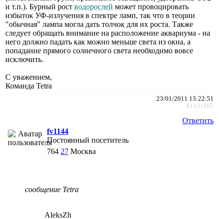
и т.п.). Бурный рост
водорослей
может провоцировать
избыток УФ-излучения в спектре ламп, так что в теории
"обычная" лампа могла дать толчок для их роста. Также
следует обращать внимание на расположение аквариума - на
него должно падать как можно меньше света из окна, а
попадание прямого солнечного света необходимо вовсе
исключить.
С уважением,
Команда Tetra
23/01/2011 13:22:51
#1331695
Ответить
fv1144
Постоянный посетитель
764
27
Москва
сообщение Tetra
AleksZh