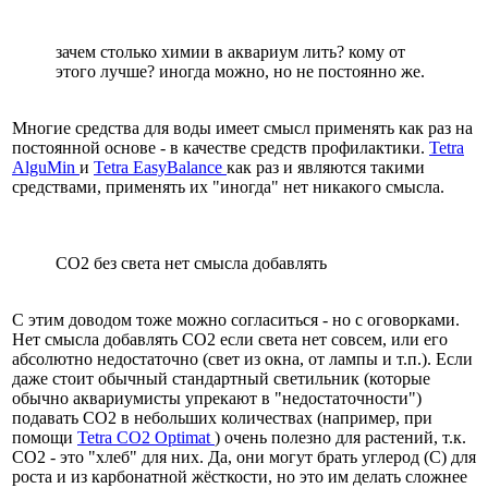
зачем столько химии в аквариум лить? кому от
этого лучше? иногда можно, но не постоянно же.
Многие средства для воды имеет смысл применять как раз на
постоянной основе - в качестве средств профилактики.
Tetra
AlguMin
и
Tetra EasyBalance
как раз и являются такими
средствами, применять их "иногда" нет никакого смысла.
СО2 без света нет смысла добавлять
С этим доводом тоже можно согласиться - но с оговорками.
Нет смысла добавлять СО2 если света нет совсем, или его
абсолютно недостаточно (свет из окна, от лампы и т.п.). Если
даже стоит обычный стандартный светильник (которые
обычно аквариумисты упрекают в "недостаточности")
подавать СО2 в небольших количествах (например, при
помощи
Tetra CO2 Optimat
) очень полезно для растений, т.к.
СО2 - это "хлеб" для них. Да, они могут брать углерод (С) для
роста и из карбонатной жёсткости, но это им делать сложнее