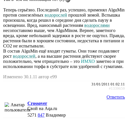
Теперь серьёзно. Последний раз, успешно, применял AlguMin
против синезелёных
водорослей
прошлой зимой. Вспышка
произошла, когда решил в середине дня сделать паузу в
освещении. Вред, наносимый растениям
водорослями
несопоставимо выше, чем AlguMinом. Вернее, заметного
вреда, кроме небольшой задержки в росте не ощутил. Правда,
растения были в хорошем состоянии, недостатка в питании и
СО2 не испытывали.
В состав AlguMin ещё входят гуматы. Они тоже подавляют
рост
водорослей
, а на высшие растения действуют скорее
положительно, чем отрицательно – это
ИМХО
заметно и при
использовании торфа в субстрате или удобрений с гуматами.
Изменено 30.1.11 автор e99
31/01/2011 01:02:11
#1339659
Ответить
Crossover
Свой на Aqa.ru
5271
847
Владимир