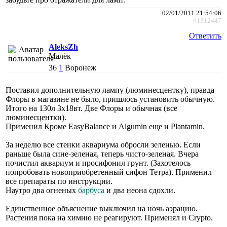
02/01/2011 21:54:06
#1312447
Ответить
AleksZh
Малёк
36
1
Воронеж
Поставил дополнительную лампу (люминесцентку), правда
Флоры в магазине не было, пришлось установить обычную.
Итого на 130л 3х18вт. Две Флоры и обычная (все
люминесцентки).
Применил Кроме EasyBalance и Algumin еще и Plantamin.
За неделю все стенки аквариума обросли зеленью. Если
раньше была сине-зеленая, теперь чисто-зеленая. Вчера
почистил аквариум и просифонил грунт. (Захотелось
попробовать новоприобретенный сифон Тетра). Применил
все препараты по инструкции.
Наутро два огненых
барбуса
и два неона сдохли.
Единственное объяснение выключил на ночь аэрацию.
Растения пока на химию не реагируют. Применял и Crypto.