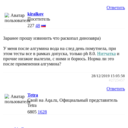
Ответить
kiralkov
Посетитель
227
48
Заранее прошу извинить что раскопал динозавра)
У меня после алгумина вода на след день помутнела, при
этом тесты все в рамках допуска, только ph 8.0.
Нитчатка
и
прочие низжие вылезли, с ними и борюсь. Норма ли это
после применения алгумина?
28/12/2019 15:05:58
#2725457
Ответить
Tetra
Свой на Aqa.ru, Официальный представитель
Tetra
6805
1628