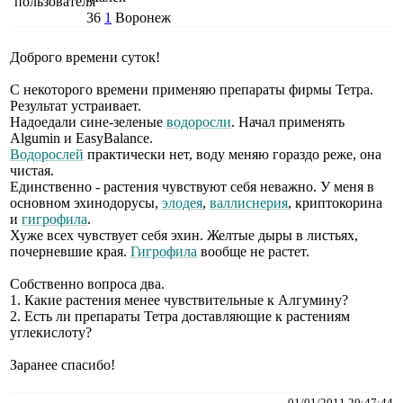
36
1
Воронеж
Доброго времени суток!
С некоторого времени применяю препараты фирмы Тетра.
Результат устраивает.
Надоедали сине-зеленые
водоросли
. Начал применять
Algumin и EasyBalance.
Водорослей
практически нет, воду меняю гораздо реже, она
чистая.
Единственно - растения чувствуют себя неважно. У меня в
основном эхинодорусы,
элодея
,
валлиснерия
, криптокорина
и
гигрофила
.
Хуже всех чувствует себя эхин. Желтые дыры в листьях,
почерневшие края.
Гигрофила
вообще не растет.
Собственно вопроса два.
1. Какие растения менее чувствительные к Алгумину?
2. Есть ли препараты Тетра доставляющие к растениям
углекислоту?
Заранее спасибо!
01/01/2011 20:47:44