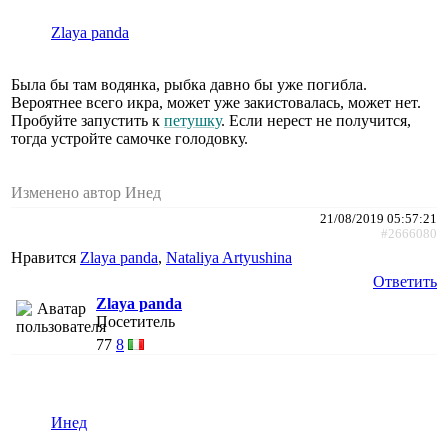
Zlaya panda
Была бы там водянка, рыбка давно бы уже погибла.
Вероятнее всего икра, может уже закистовалась, может нет.
Пробуйте запустить к
петушку
. Если нерест не получится,
тогда устройте самочке голодовку.
Изменено автор Инед
21/08/2019 05:57:21
#2666080
Нравится
Zlaya panda
,
Nataliya Artyushina
Ответить
Zlaya panda
Посетитель
77
8
Инед