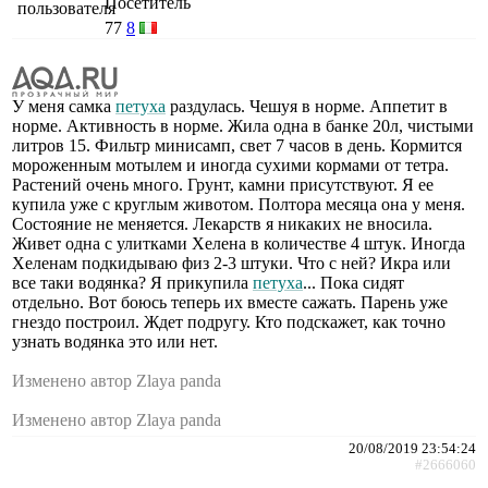
Посетитель
77
8
У меня самка
петуха
раздулась. Чешуя в норме. Аппетит в
норме. Активность в норме. Жила одна в банке 20л, чистыми
литров 15. Фильтр минисамп, свет 7 часов в день. Кормится
мороженным мотылем и иногда сухими кормами от тетра.
Растений очень много. Грунт, камни присутствуют. Я ее
купила уже с круглым животом. Полтора месяца она у меня.
Состояние не меняется. Лекарств я никаких не вносила.
Живет одна с улитками Хелена в количестве 4 штук. Иногда
Хеленам подкидываю физ 2-3 штуки. Что с ней? Икра или
все таки водянка? Я прикупила
петуха
... Пока сидят
отдельно. Вот боюсь теперь их вместе сажать. Парень уже
гнездо построил. Ждет подругу. Кто подскажет, как точно
узнать водянка это или нет.
Изменено автор Zlaya panda
Изменено автор Zlaya panda
20/08/2019 23:54:24
#2666060