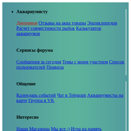
Аквариумисту
Дневники
Отзывы на аква товары
Энциклопедия
Расчет совместимости рыбок
Калькулятор
аквариумов
Сервисы форума
Сообщения за сегодня
Темы с моим участием
Список
пользователей
Правила
Общение
Календарь событий
Чат в Telegram
Аквариумисты на
карте
Группа в VK
Интересно
Наши Магазины
Мы все :)
Игра на память