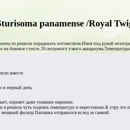
urisoma panamense /Royal Twig
нец-то решили порадовать потомством.Имея под рукой нехитрый
 на боковое стекло 20-литрового узкого аквариума.Температура 
тели вместе
и в первый день
шает, охрняет даже упавшие икринки.
тки я решила чуть поднять температуру в нерестовике.К утру эт
о мощный фильтр.Папашка отправился вслед за самкой.