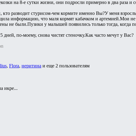
екозки на 8-е сутки жизни, они подросли примерно в два раза и с
и, кто разводит стурисом-чем кормите именно Вы?У меня взрослы
дила информацию, что маля кормят кабачком и артемией.Мои не
чены не были.Пузики у малышей появились только тогда, когда
 дней, по-моему, снова чистят стеночку.Как часто мечут у Вас?
on
lius
,
Flora
,
неритина
и еще
2 пользователям
а икре...