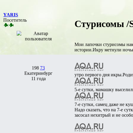
YARIS
Посетитель
Стурисомы /St
Мои лапочки стурисомы нако
истории.Икру метнули ночью
198
73
Екатеринбург
утро первого дня икры.Роди
11 года
5-е сутки, мамашку выселил
7-е сутки, самец даже не ку
Надо сказать, что на 7-е су
засосал нехитрый и не особ