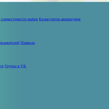
т совместимости рыбок
Калькулятор аквариумов
льзователей
Правила
те
Группа в VK