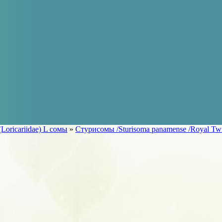
icariidae) L сомы
»
Стурисомы /Sturisoma panamense /Royal Twi