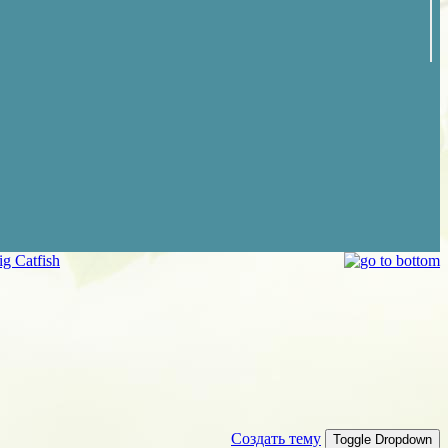
g Catfish
Создать тему
Toggle Dropdown