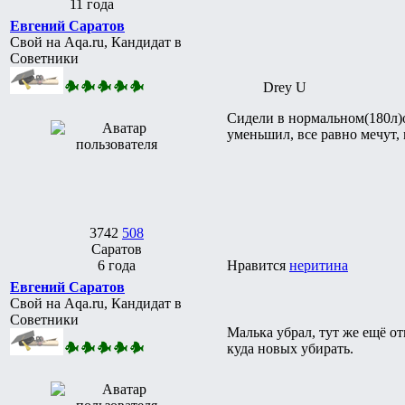
11 года
Евгений Саратов
Свой на Aqa.ru, Кандидат в
Советники
Drey U
Сидели в нормальном(180л)о
уменьшил, все равно мечут, 
3742
508
Саратов
6 года
Нравится
неритина
Евгений Саратов
Свой на Aqa.ru, Кандидат в
Советники
Малька убрал, тут же ещё о
куда новых убирать.