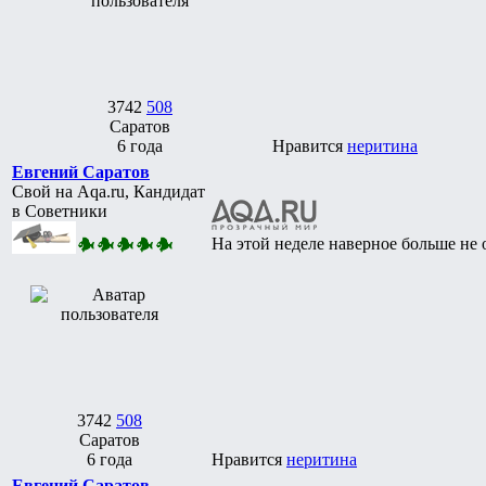
3742
508
Саратов
6 года
Нравится
неритина
Евгений Саратов
Свой на Aqa.ru, Кандидат
в Советники
На этой неделе наверное больше не 
3742
508
Саратов
6 года
Нравится
неритина
Евгений Саратов