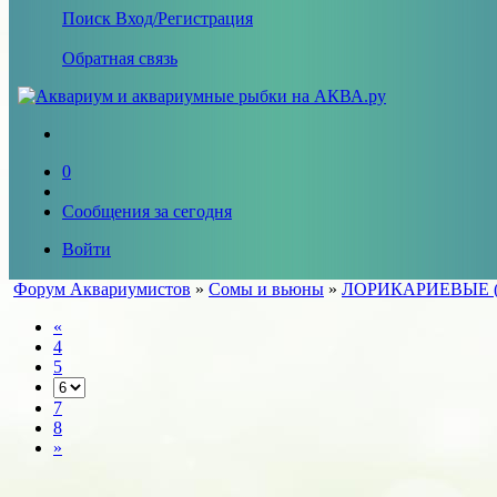
Поиск
Вход/Регистрация
Обратная связь
0
Сообщения за сегодня
Войти
Форум Аквариумистов
»
Сомы и вьюны
»
ЛОРИКАРИЕВЫЕ (Lor
«
4
5
7
8
»