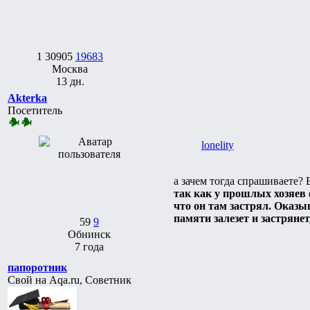
1
30905
19683
Москва
13 дн.
Akterka
Посетитель
lonelity
а зачем тогда спрашиваете? 
так как у прошлых хозяев о
что он там застрял. Оказы
памяти залезет и застрянет,
59
9
Обнинск
7 года
папоротник
Свой на Aqa.ru, Советник