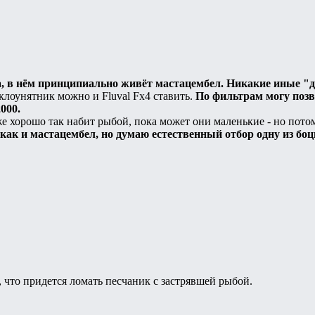
, в нём принципиально живёт мастацембел. Никакие иные "д
 клоунятник можно и Fluval Fx4 ставить.
По фильтрам могу позво
000.
е хорошо так набит рыбой, пока может они маленькие - но потом
, как и мастацембел, но думаю естественный отбор одну из бо
, что придется ломать песчаник с застрявшей рыбой.