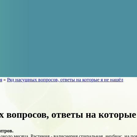
я
»
Ряд насущных вопросов, ответы на которые я не нашёл
 вопросов, ответы на которые
итров.
около месяца. Растения - валиснерия спиральная, анубиас, на по