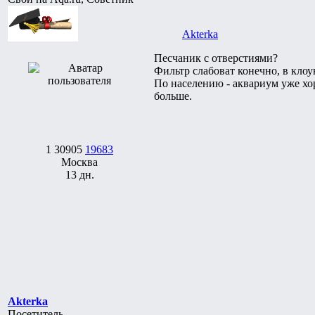
Akterka
Песчаник с отверстиями?
Фильтр слабоват конечно, в клоу
По населению - аквариум уже хор
больше.
1
30905
19683
Москва
13 дн.
Akterka
Посетитель