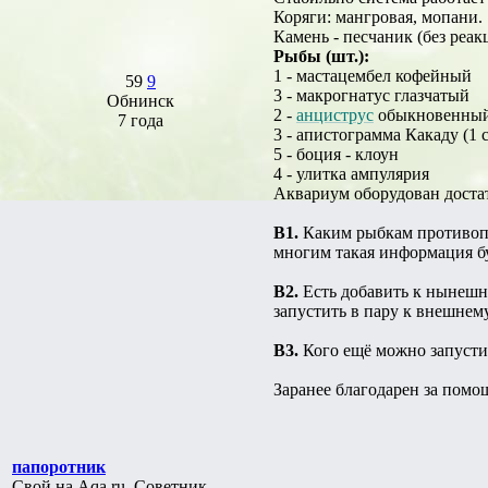
Коряги: мангровая, мопани.
Камень - песчаник (без реак
Рыбы (шт.):
1 - мастацембел кофейный
59
9
3 - макрогнатус глазчатый
Обнинск
2 -
анциструс
обыкновенны
7 года
3 - апистограмма Какаду (1 
5 - боция - клоун
4 - улитка ампулярия
Аквариум оборудован доста
В1.
Каким рыбкам противопок
многим такая информация бу
В2.
Есть добавить к нынешн
запустить в пару к внешнему
В3.
Кого ещё можно запустит
Заранее благодарен за помо
папоротник
Свой на Aqa.ru, Советник