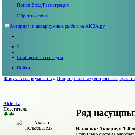
Поиск
Вход/Регистрация
Обратная связь
0
Сообщения за сегодня
Войти
Форум Аквариумистов
»
Общие (неясные) вопросы содержани
Akterka
Посетитель
Ряд насущных
Исходник: Аквариум 330 л
Стабильно система работает 