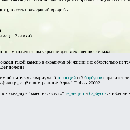
ции), то есть подходящий вроде бы.
й
самец + 2 самки)
точным количеством укрытий для всех членов экипажа.
азан такой камень в аквариумной жизни (не обязательно из тех,
дет полезна.
им обитателям аквариума: 5
тернеций
и 5
барбусов
справится ли
 фильтру, ещё и внутренний: Aquael Turbo - 2000?
ь в аквариум "вместе с/вместо"
тернеций
и
барбусов
, чтобы не
щь.