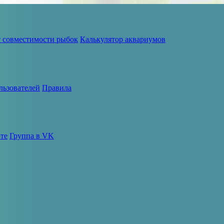
т совместимости рыбок
Калькулятор аквариумов
льзователей
Правила
те
Группа в VK