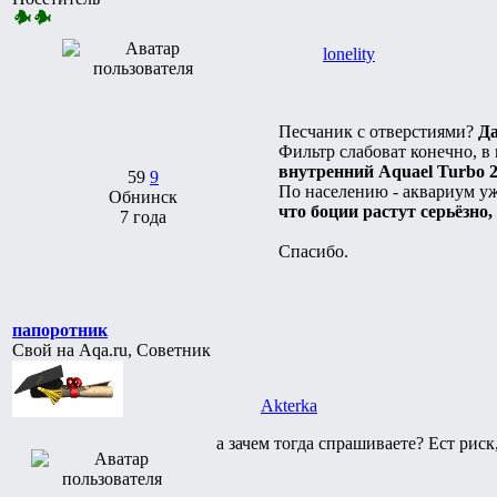
lonelity
Песчаник с отверстиями?
Да
Фильтр слабоват конечно, в
внутренний Aquael Turbo 2
59
9
По населению - аквариум уж
Обнинск
что боции растут серьёзно
7 года
Спасибо.
папоротник
Свой на Aqa.ru, Советник
Akterka
а зачем тогда спрашиваете? Ест риск