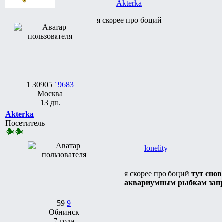
Akterka
я скорее про боций
1
30905
19683
Москва
13 дн.
Akterka
Посетитель
lonelity
я скорее про боций
тут снов
аквариумным рыбкам запре
59
9
Обнинск
7 года