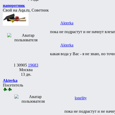
папоротник
Свой на Aqa.ru, Советник
Akterka
пока не подрастут и не начнут влеза
Akterka
какая вода у Вас - я не знаю, но то
1
30905
19683
Москва
13 дн.
Akterka
Посетитель
lonelity
пока не подрастут и не начн