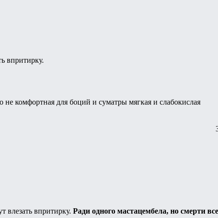
ть впритирку.
чно не комфортная для боций и суматры мягкая и слабокислая
ут влезать впритирку.
Ради одного мастацембела, но смерти вс